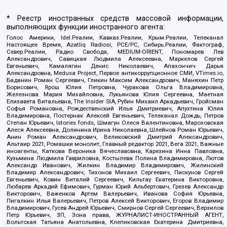
* Реестр иностранных средств массовой информации,
выполняющих функции иностранного агента:
Голос Америки, Idel.Реалии, Кавказ.Реалии, Крым.Реалии, Телеканал
Настоящее Время, Azatliq Radiosi, PCE/PC, Сибирь.Реалии, Фактограф,
Север.Реалии, Радио Свобода, MEDIUM-ORIENT, Пономарев Лев
Александрович, Савицкая Людмила Алексеевна, Маркелов Сергей
Евгеньевич, Камалягин Денис Николаевич, Апахончич Дарья
Александровна, Medusa Project, Первое антикоррупционное СМИ, VTimes.io,
Баданин Роман Сергеевич, Гликин Максим Александрович, Маняхин Петр
Борисович, Ярош Юлия Петровна, Чуракова Ольга Владимировна,
Железнова Мария Михайловна, Лукьянова Юлия Сергеевна, Маетная
Елизавета Витальевна, The Insider SIA, Рубин Михаил Аркадьевич, Гройсман
Софья Романовна, Рождественский Илья Дмитриевич, Апухтина Юлия
Владимировна, Постернак Алексей Евгеньевич, Телеканал Дождь, Петров
Степан Юрьевич, Istories fonds, Шмагун Олеся Валентиновна, Мароховская
Алеся Алексеевна, Долинина Ирина Николаевна, Шлейнов Роман Юрьевич,
Анин Роман Александрович, Великовский Дмитрий Александрович,
Альтаир 2021, Ромашки монолит, Главный редактор 2021, Вега 2021, Важные
иноагенты, Каткова Вероника Вячеславовна, Карезина Инна Павловна,
Кузьмина Людмила Гавриловна, Костылева Полина Владимировна, Лютов
Александр Иванович, Жилкин Владимир Владимирович, Жилинский
Владимир Александрович, Тихонов Михаил Сергеевич, Пискунов Сергей
Евгеньевич, Ковин Виталий Сергеевич, Кильтау Екатерина Викторовна,
Любарев Аркадий Ефимович, Гурман Юрий Альбертович, Грезев Александр
Викторович, Важенков Артем Валерьевич, Иванова София Юрьевна,
Пигалкин Илья Валерьевич, Петров Алексей Викторович, Егоров Владимир
Владимирович, Гусев Андрей Юрьевич, Смирнов Сергей Сергеевич, Верзилов
Петр Юрьевич, ЗП, Зона права, ЖУРНАЛИСТ-ИНОСТРАННЫЙ АГЕНТ,
Вольтская Татьяна Анатольевна, Клепиковская Екатерина Дмитриевна,