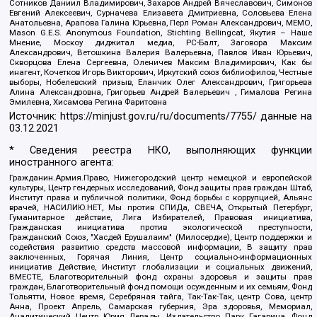
Сотников Даниил Владимирович, Захаров Андрей Вячеславович, Симонов
Евгений Алексеевич, Сурначева Елизавета Дмитриевна, Соловьева Елена
Анатольевна, Арапова Галина Юрьевна, Перл Роман Александрович, МЕМО,
Mason G.E.S. Anonymous Foundation, Stichting Bellingcat, Якутия – Наше
Мнение, Москоу диджитал медиа, РС-Балт, Заговора Максим
Александрович, Ветошкина Валерия Валерьевна, Павлов Иван Юрьевич,
Скворцова Елена Сергеевна, Оленичев Максим Владимирович, Как бы
инагент, Кочетков Игорь Викторович, Иркутский союз библиофилов, Честные
выборы, Нобелевский призыв, Еланчик Олег Александрович, Григорьева
Алина Александровна, Григорьев Андрей Валерьевич , Гималова Регина
Эмилевна, Хисамова Регина Фаритовна
Источник:
https://minjust.gov.ru/ru/documents/7755/
данные на
03.12.2021
* Сведения реестра НКО, выполняющих функции
иностранного агента:
Гражданин.Армия.Право, Нижегородский центр немецкой и европейской
культуры, Центр гендерных исследований, Фонд защиты прав граждан Штаб,
Институт права и публичной политики, Фонд борьбы с коррупцией, Альянс
врачей, НАСИЛИЮ.НЕТ, Мы против СПИДа, СВЕЧА, Открытый Петербург,
Гуманитарное действие, Лига Избирателей, Правовая инициатива,
Гражданская инициатива против экологической преступности,
Гражданский Союз, "Хасдей Ерушалаим" (Милосердие), Центр поддержки и
содействия развитию средств массовой информации, В защиту прав
заключенных, Горячая Линия, Центр социально-информационных
инициатив Действие, Институт глобализации и социальных движений,
ВМЕСТЕ, Благотворительный фонд охраны здоровья и защиты прав
граждан, Благотворительный фонд помощи осужденным и их семьям, Фонд
Тольятти, Новое время, Серебряная тайга, Так-Так-Так, центр Сова, центр
Анна, Проект Апрель, Самарская губерния, Эра здоровья, Мемориал,
Аналитический Центр Юрия Левады, Издательство Парк Гагарина, Фонд