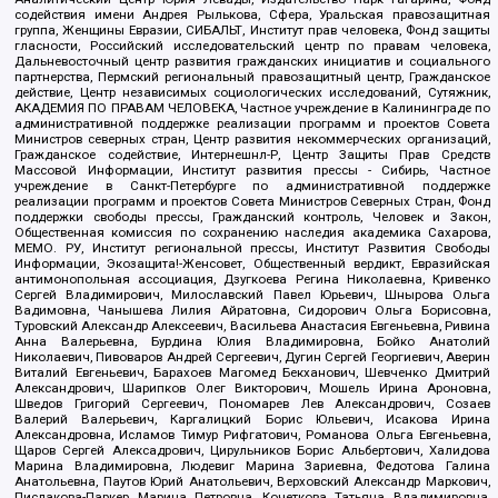
содействия имени Андрея Рылькова, Сфера, Уральская правозащитная
группа, Женщины Евразии, СИБАЛЬТ, Институт прав человека, Фонд защиты
гласности, Российский исследовательский центр по правам человека,
Дальневосточный центр развития гражданских инициатив и социального
партнерства, Пермский региональный правозащитный центр, Гражданское
действие, Центр независимых социологических исследований, Сутяжник,
АКАДЕМИЯ ПО ПРАВАМ ЧЕЛОВЕКА, Частное учреждение в Калининграде по
административной поддержке реализации программ и проектов Совета
Министров северных стран, Центр развития некоммерческих организаций,
Гражданское содействие, Интернешнл-Р, Центр Защиты Прав Средств
Массовой Информации, Институт развития прессы - Сибирь, Частное
учреждение в Санкт-Петербурге по административной поддержке
реализации программ и проектов Совета Министров Северных Стран, Фонд
поддержки свободы прессы, Гражданский контроль, Человек и Закон,
Общественная комиссия по сохранению наследия академика Сахарова,
МЕМО. РУ, Институт региональной прессы, Институт Развития Свободы
Информации, Экозащита!-Женсовет, Общественный вердикт, Евразийская
антимонопольная ассоциация, Дзугкоева Регина Николаевна, Кривенко
Сергей Владимирович, Милославский Павел Юрьевич, Шнырова Ольга
Вадимовна, Чанышева Лилия Айратовна, Сидорович Ольга Борисовна,
Туровский Александр Алексеевич, Васильева Анастасия Евгеньевна, Ривина
Анна Валерьевна, Бурдина Юлия Владимировна, Бойко Анатолий
Николаевич, Пивоваров Андрей Сергеевич, Дугин Сергей Георгиевич, Аверин
Виталий Евгеньевич, Барахоев Магомед Бекханович, Шевченко Дмитрий
Александрович, Шарипков Олег Викторович, Мошель Ирина Ароновна,
Шведов Григорий Сергеевич, Пономарев Лев Александрович, Созаев
Валерий Валерьевич, Каргалицкий Борис Юльевич, Исакова Ирина
Александровна, Исламов Тимур Рифгатович, Романова Ольга Евгеньевна,
Щаров Сергей Алексадрович, Цирульников Борис Альбертович, Халидова
Марина Владимировна, Людевиг Марина Зариевна, Федотова Галина
Анатольевна, Паутов Юрий Анатольевич, Верховский Александр Маркович,
Пислакова-Паркер Марина Петровна, Кочеткова Татьяна Владимировна,