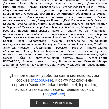
Держава Русь, Русское национальное единство, Древнерусской
Инглистической церкви Православных Староверов-Инглингов, Русский
общенациональный союз, Движение против нелегальной иммиграции,
Кровь и Честь, О свободе совести и о религиозных объединениях, Омская
организация общественного политического движения Русское
национальное единство, Северное Братство, Клуб Болельщиков Футбольного
Клуба Динамо, Файзрахманисты, Мусульманская религиозная организация
п. Боровский Тюменского района Тюменской области, Община Коренного
Русского народа Щелковского района, Правый сектор, Украинская
национальная ассамблея – Украинская народная самооборона,
Украинская повстанческая армия, Тризуб им. Степана Бандеры, Братство,
Белый Крест, Misanthropic division, Религиозное объединение
последователей инглиизма, Народная Социальная Инициатива, TulaSkins,
Этнополитическое объединение Русские, Русское национальное
объединение Атака, Мечеть Мирмамеда, Община Коренного Русского
народа г. Астрахани, ВОЛЯ, Меджлис крымскотатарского народа, Рубеж
Севера, ТОЙС, О противодействии экстремистской деятельности,
РЕВТАТПОД, Артподготовка, Штольц, В честь иконы Божией Матери
Державная, Сектор 16, Независимость, Фирма, Молодежная правозащитная
группа МПГ, Курсом Правды и Единения, Каракольская инициативная
группа, Автоград Крю, Союз Славянских Сил Руси, Алля-Аят,
Благотворительный пансионат Ак Умут, Русская республика Русь,
Для повышения удобства сайта мы используем
Арестантское уголовное единство, Башкорт, Нация и свобода, W.H.С., Фалунь
cookies (
подробнее
). К сайту подключены
Дафа, Иртыш Ultras, Русский Патриотический клуб-Новокузнецк/РПК,
сервисы Yandex.Metrika, LiveInternet, top.mail.ru,
Сибирский державный союз, Фонд борьбы с коррупцией, Фонд защиты прав
граждан, Штабы Навального, Совет граждан СССР Прикубанского округа г.
которые также используют файлы cookies
Краснодара
(
подробнее
).
Источник:
https://minjust.gov.ru/ru/documents/7822/
данные на
08.12.2021
Я согласен/согласна