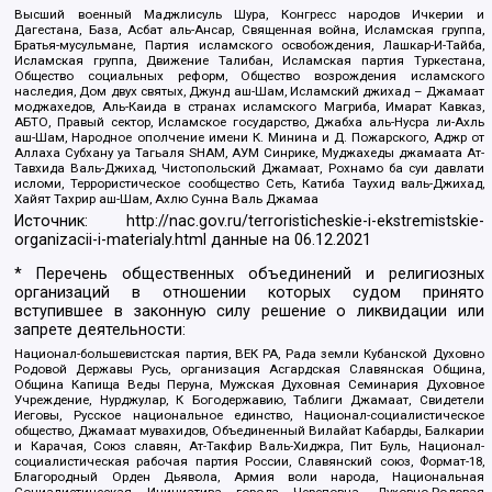
Высший военный Маджлисуль Шура, Конгресс народов Ичкерии и
Дагестана, База, Асбат аль-Ансар, Священная война, Исламская группа,
Братья-мусульмане, Партия исламского освобождения, Лашкар-И-Тайба,
Исламская группа, Движение Талибан, Исламская партия Туркестана,
Общество социальных реформ, Общество возрождения исламского
наследия, Дом двух святых, Джунд аш-Шам, Исламский джихад – Джамаат
моджахедов, Аль-Каида в странах исламского Магриба, Имарат Кавказ,
АБТО, Правый сектор, Исламское государство, Джабха аль-Нусра ли-Ахль
аш-Шам, Народное ополчение имени К. Минина и Д. Пожарского, Аджр от
Аллаха Субхану уа Тагьаля SHAM, АУМ Синрике, Муджахеды джамаата Ат-
Тавхида Валь-Джихад, Чистопольский Джамаат, Рохнамо ба суи давлати
исломи, Террористическое сообщество Сеть, Катиба Таухид валь-Джихад,
Хайят Тахрир аш-Шам, Ахлю Сунна Валь Джамаа
Источник:
http://nac.gov.ru/terroristicheskie-i-ekstremistskie-
organizacii-i-materialy.html
данные на
06.12.2021
* Перечень общественных объединений и религиозных
организаций в отношении которых судом принято
вступившее в законную силу решение о ликвидации или
запрете деятельности:
Национал-большевистская партия, ВЕК РА, Рада земли Кубанской Духовно
Родовой Державы Русь, организация Асгардская Славянская Община,
Община Капища Веды Перуна, Мужская Духовная Семинария Духовное
Учреждение, Нурджулар, К Богодержавию, Таблиги Джамаат, Свидетели
Иеговы, Русское национальное единство, Национал-социалистическое
общество, Джамаат мувахидов, Объединенный Вилайат Кабарды, Балкарии
и Карачая, Союз славян, Ат-Такфир Валь-Хиджра, Пит Буль, Национал-
социалистическая рабочая партия России, Славянский союз, Формат-18,
Благородный Орден Дьявола, Армия воли народа, Национальная
Социалистическая Инициатива города Череповца, Духовно-Родовая