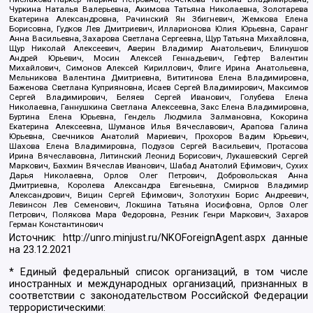
Чуркина Наталья Валерьевна, Акимова Татьяна Николаевна, Золотарева
Екатерина Александровна, Рачинский Ян Збигневич, Жемкова Елена
Борисовна, Гудков Лев Дмитриевич, Илларионова Юлия Юрьевна, Саранг
Анна Васильевна, Захарова Светлана Сергеевна, Щур Татьяна Михайловна,
Щур Николай Алексеевич, Аверин Владимир Анатольевич, Блинушов
Андрей Юрьевич, Мосин Алексей Геннадьевич, Гефтер Валентин
Михайлович, Симонов Алексей Кириллович, Флиге Ирина Анатольевна,
Мельникова Валентина Дмитриевна, Вититинова Елена Владимировна,
Баженова Светлана Куприяновна, Исаев Сергей Владимирович, Максимов
Сергей Владимирович, Беляев Сергей Иванович, Голубева Елена
Николаевна, Ганнушкина Светлана Алексеевна, Закс Елена Владимировна,
Буртина Елена Юрьевна, Гендель Людмила Залмановна, Кокорина
Екатерина Алексеевна, Шуманов Илья Вячеславович, Арапова Галина
Юрьевна, Свечников Анатолий Мариевич, Прохоров Вадим Юрьевич,
Шахова Елена Владимировна, Подузов Сергей Васильевич, Протасова
Ирина Вячеславовна, Литинский Леонид Борисович, Лукашевский Сергей
Маркович, Бахмин Вячеслав Иванович, Шабад Анатолий Ефимович, Сухих
Дарья Николаевна, Орлов Олег Петрович, Добровольская Анна
Дмитриевна, Королева Александра Евгеньевна, Смирнов Владимир
Александрович, Вицин Сергей Ефимович, Золотухин Борис Андреевич,
Левинсон Лев Семенович, Локшина Татьяна Иосифовна, Орлов Олег
Петрович, Полякова Мара Федоровна, Резник Генри Маркович, Захаров
Герман Константинович
Источник:
http://unro.minjust.ru/NKOForeignAgent.aspx
данные
на
23.12.2021
* Единый федеральный список организаций, в том числе
иностранных и международных организаций, признанных в
соответствии с законодательством Российской Федерации
террористическими: