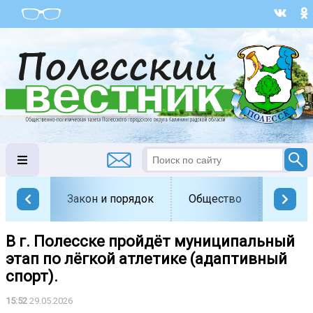
Закон и порядок
Общество
Офици
В г. Полесске пройдёт муниципальный
этап по лёгкой атлетике (адаптивный
спорт).
15:52
29.05.2026