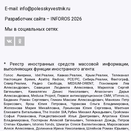
E-mail: info@polesskyvestnik.ru
Разработчик сайта –
INFOROS
2026
Мы в социальных сетях:
* Реестр иностранных средств массовой информации,
выполняющих функции иностранного агента:
Голос Америки, Idel.Реалии, Кавказ.Реалии, Крым.Реалии, Телеканал
Настоящее Время, Azatliq Radiosi, PCE/PC, Сибирь.Реалии, Фактограф,
Север.Реалии, Радио Свобода, MEDIUM-ORIENT, Пономарев Лев
Александрович, Савицкая Людмила Алексеевна, Маркелов Сергей
Евгеньевич, Камалягин Денис Николаевич, Апахончич Дарья
Александровна, Medusa Project, Первое антикоррупционное СМИ, VTimes.io,
Баданин Роман Сергеевич, Гликин Максим Александрович, Маняхин Петр
Борисович, Ярош Юлия Петровна, Чуракова Ольга Владимировна,
Железнова Мария Михайловна, Лукьянова Юлия Сергеевна, Маетная
Елизавета Витальевна, The Insider SIA, Рубин Михаил Аркадьевич, Гройсман
Софья Романовна, Рождественский Илья Дмитриевич, Апухтина Юлия
Владимировна, Постернак Алексей Евгеньевич, Телеканал Дождь, Петров
Степан Юрьевич, Istories fonds, Шмагун Олеся Валентиновна, Мароховская
Алеся Алексеевна, Долинина Ирина Николаевна, Шлейнов Роман Юрьевич,