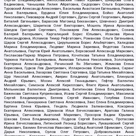
Вадимовна, Чанышева Лилия Айратовна, Сидорович Ольга Борисовна,
Туровский Александр Алексеевич, Васильева Анастасия Евгеньевна, Ривина
Анна Валерьевна, Бурдина Юлия Владимировна, Бойко Анатолий
Николаевич, Пивоваров Андрей Сергеевич, Дугин Сергей Георгиевич, Аверин
Виталий Евгеньевич, Барахоев Магомед Бекханович, Шевченко Дмитрий
Александрович, Шарипков Олег Викторович, Мошель Ирина Ароновна,
Шведов Григорий Сергеевич, Пономарев Лев Александрович, Созаев
Валерий Валерьевич, Каргалицкий Борис Юльевич, Исакова Ирина
Александровна, Исламов Тимур Рифгатович, Романова Ольга Евгеньевна,
Щаров Сергей Алексадрович, Цирульников Борис Альбертович, Халидова
Марина Владимировна, Людевиг Марина Зариевна, Федотова Галина
Анатольевна, Паутов Юрий Анатольевич, Верховский Александр Маркович,
Пислакова-Паркер Марина Петровна, Кочеткова Татьяна Владимировна,
Чуркина Наталья Валерьевна, Акимова Татьяна Николаевна, Золотарева
Екатерина Александровна, Рачинский Ян Збигневич, Жемкова Елена
Борисовна, Гудков Лев Дмитриевич, Илларионова Юлия Юрьевна, Саранг
Анна Васильевна, Захарова Светлана Сергеевна, Щур Татьяна Михайловна,
Щур Николай Алексеевич, Аверин Владимир Анатольевич, Блинушов
Андрей Юрьевич, Мосин Алексей Геннадьевич, Гефтер Валентин
Михайлович, Симонов Алексей Кириллович, Флиге Ирина Анатольевна,
Мельникова Валентина Дмитриевна, Вититинова Елена Владимировна,
Баженова Светлана Куприяновна, Исаев Сергей Владимирович, Максимов
Сергей Владимирович, Беляев Сергей Иванович, Голубева Елена
Николаевна, Ганнушкина Светлана Алексеевна, Закс Елена Владимировна,
Буртина Елена Юрьевна, Гендель Людмила Залмановна, Кокорина
Екатерина Алексеевна, Шуманов Илья Вячеславович, Арапова Галина
Юрьевна, Свечников Анатолий Мариевич, Прохоров Вадим Юрьевич,
Шахова Елена Владимировна, Подузов Сергей Васильевич, Протасова
Ирина Вячеславовна, Литинский Леонид Борисович, Лукашевский Сергей
Маркович, Бахмин Вячеслав Иванович, Шабад Анатолий Ефимович, Сухих
Дарья Николаевна, Орлов Олег Петрович, Добровольская Анна
Дмитриевна, Королева Александра Евгеньевна, Смирнов Владимир