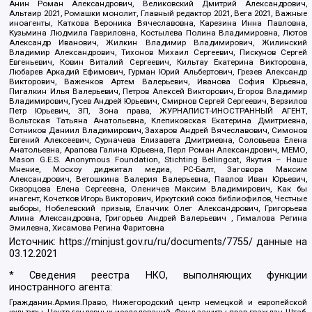
Анин Роман Александрович, Великовский Дмитрий Александрович,
Альтаир 2021, Ромашки монолит, Главный редактор 2021, Вега 2021, Важные
иноагенты, Каткова Вероника Вячеславовна, Карезина Инна Павловна,
Кузьмина Людмила Гавриловна, Костылева Полина Владимировна, Лютов
Александр Иванович, Жилкин Владимир Владимирович, Жилинский
Владимир Александрович, Тихонов Михаил Сергеевич, Пискунов Сергей
Евгеньевич, Ковин Виталий Сергеевич, Кильтау Екатерина Викторовна,
Любарев Аркадий Ефимович, Гурман Юрий Альбертович, Грезев Александр
Викторович, Важенков Артем Валерьевич, Иванова София Юрьевна,
Пигалкин Илья Валерьевич, Петров Алексей Викторович, Егоров Владимир
Владимирович, Гусев Андрей Юрьевич, Смирнов Сергей Сергеевич, Верзилов
Петр Юрьевич, ЗП, Зона права, ЖУРНАЛИСТ-ИНОСТРАННЫЙ АГЕНТ,
Вольтская Татьяна Анатольевна, Клепиковская Екатерина Дмитриевна,
Сотников Даниил Владимирович, Захаров Андрей Вячеславович, Симонов
Евгений Алексеевич, Сурначева Елизавета Дмитриевна, Соловьева Елена
Анатольевна, Арапова Галина Юрьевна, Перл Роман Александрович, МЕМО,
Mason G.E.S. Anonymous Foundation, Stichting Bellingcat, Якутия – Наше
Мнение, Москоу диджитал медиа, РС-Балт, Заговора Максим
Александрович, Ветошкина Валерия Валерьевна, Павлов Иван Юрьевич,
Скворцова Елена Сергеевна, Оленичев Максим Владимирович, Как бы
инагент, Кочетков Игорь Викторович, Иркутский союз библиофилов, Честные
выборы, Нобелевский призыв, Еланчик Олег Александрович, Григорьева
Алина Александровна, Григорьев Андрей Валерьевич , Гималова Регина
Эмилевна, Хисамова Регина Фаритовна
Источник:
https://minjust.gov.ru/ru/documents/7755/
данные на
03.12.2021
* Сведения реестра НКО, выполняющих функции
иностранного агента:
Гражданин.Армия.Право, Нижегородский центр немецкой и европейской
культуры, Центр гендерных исследований, Фонд защиты прав граждан Штаб,