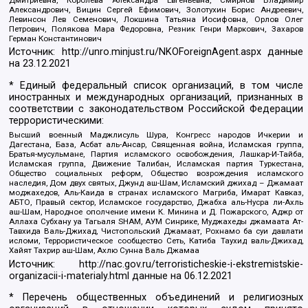
Александрович, Вицин Сергей Ефимович, Золотухин Борис Андреевич,
Левинсон Лев Семенович, Локшина Татьяна Иосифовна, Орлов Олег
Петрович, Полякова Мара Федоровна, Резник Генри Маркович, Захаров
Герман Константинович
Источник:
http://unro.minjust.ru/NKOForeignAgent.aspx
данные
на
23.12.2021
* Единый федеральный список организаций, в том числе
иностранных и международных организаций, признанных в
соответствии с законодательством Российской Федерации
террористическими:
Высший военный Маджлисуль Шура, Конгресс народов Ичкерии и
Дагестана, База, Асбат аль-Ансар, Священная война, Исламская группа,
Братья-мусульмане, Партия исламского освобождения, Лашкар-И-Тайба,
Исламская группа, Движение Талибан, Исламская партия Туркестана,
Общество социальных реформ, Общество возрождения исламского
наследия, Дом двух святых, Джунд аш-Шам, Исламский джихад – Джамаат
моджахедов, Аль-Каида в странах исламского Магриба, Имарат Кавказ,
АБТО, Правый сектор, Исламское государство, Джабха аль-Нусра ли-Ахль
аш-Шам, Народное ополчение имени К. Минина и Д. Пожарского, Аджр от
Аллаха Субхану уа Тагьаля SHAM, АУМ Синрике, Муджахеды джамаата Ат-
Тавхида Валь-Джихад, Чистопольский Джамаат, Рохнамо ба суи давлати
исломи, Террористическое сообщество Сеть, Катиба Таухид валь-Джихад,
Хайят Тахрир аш-Шам, Ахлю Сунна Валь Джамаа
Источник:
http://nac.gov.ru/terroristicheskie-i-ekstremistskie-
organizacii-i-materialy.html
данные на
06.12.2021
* Перечень общественных объединений и религиозных