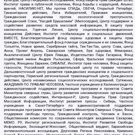
Институт права и публичной политики, Фонд борьбы с коррупцией, Альянс
врачей, НАСИЛИЮ.НЕТ, Мы против СПИДа, СВЕЧА, Открытый Петербург,
Гуманитарное действие, Лига Избирателей, Правовая инициатива,
Гражданская инициатива против экологической преступности,
Гражданский Союз, "Хасдей Ерушалаим" (Милосердие), Центр поддержки и
содействия развитию средств массовой информации, В защиту прав
заключенных, Горячая Линия, Центр социально-информационных
инициатив Действие, Институт глобализации и социальных движений,
ВМЕСТЕ, Благотворительный фонд охраны здоровья и защиты прав
граждан, Благотворительный фонд помощи осужденным и их семьям, Фонд
Тольятти, Новое время, Серебряная тайга, Так-Так-Так, центр Сова, центр
Анна, Проект Апрель, Самарская губерния, Эра здоровья, Мемориал,
Аналитический Центр Юрия Левады, Издательство Парк Гагарина, Фонд
содействия имени Андрея Рылькова, Сфера, Уральская правозащитная
группа, Женщины Евразии, СИБАЛЬТ, Институт прав человека, Фонд защиты
гласности, Российский исследовательский центр по правам человека,
Дальневосточный центр развития гражданских инициатив и социального
партнерства, Пермский региональный правозащитный центр, Гражданское
действие, Центр независимых социологических исследований, Сутяжник,
АКАДЕМИЯ ПО ПРАВАМ ЧЕЛОВЕКА, Частное учреждение в Калининграде по
административной поддержке реализации программ и проектов Совета
Министров северных стран, Центр развития некоммерческих организаций,
Гражданское содействие, Интернешнл-Р, Центр Защиты Прав Средств
Массовой Информации, Институт развития прессы - Сибирь, Частное
учреждение в Санкт-Петербурге по административной поддержке
реализации программ и проектов Совета Министров Северных Стран, Фонд
поддержки свободы прессы, Гражданский контроль, Человек и Закон,
Общественная комиссия по сохранению наследия академика Сахарова,
МЕМО. РУ, Институт региональной прессы, Институт Развития Свободы
Информации, Экозащита!-Женсовет, Общественный вердикт, Евразийская
антимонопольная ассоциация, Дзугкоева Регина Николаевна, Кривенко
Сергей Владимирович, Милославский Павел Юрьевич, Шнырова Ольга