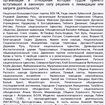
организаций в отношении которых судом принято
вступившее в законную силу решение о ликвидации или
запрете деятельности:
Национал-большевистская партия, ВЕК РА, Рада земли Кубанской Духовно
Родовой Державы Русь, организация Асгардская Славянская Община,
Община Капища Веды Перуна, Мужская Духовная Семинария Духовное
Учреждение, Нурджулар, К Богодержавию, Таблиги Джамаат, Свидетели
Иеговы, Русское национальное единство, Национал-социалистическое
общество, Джамаат мувахидов, Объединенный Вилайат Кабарды, Балкарии
и Карачая, Союз славян, Ат-Такфир Валь-Хиджра, Пит Буль, Национал-
социалистическая рабочая партия России, Славянский союз, Формат-18,
Благородный Орден Дьявола, Армия воли народа, Национальная
Социалистическая Инициатива города Череповца, Духовно-Родовая
Держава Русь, Русское национальное единство, Древнерусской
Инглистической церкви Православных Староверов-Инглингов, Русский
общенациональный союз, Движение против нелегальной иммиграции,
Кровь и Честь, О свободе совести и о религиозных объединениях, Омская
организация общественного политического движения Русское
национальное единство, Северное Братство, Клуб Болельщиков Футбольного
Клуба Динамо, Файзрахманисты, Мусульманская религиозная организация
п. Боровский Тюменского района Тюменской области, Община Коренного
Русского народа Щелковского района, Правый сектор, Украинская
национальная ассамблея – Украинская народная самооборона,
Украинская повстанческая армия, Тризуб им. Степана Бандеры, Братство,
Белый Крест, Misanthropic division, Религиозное объединение
последователей инглиизма, Народная Социальная Инициатива, TulaSkins,
Этнополитическое объединение Русские, Русское национальное
объединение Атака, Мечеть Мирмамеда, Община Коренного Русского
народа г. Астрахани, ВОЛЯ, Меджлис крымскотатарского народа, Рубеж
Севера, ТОЙС, О противодействии экстремистской деятельности,
РЕВТАТПОД, Артподготовка, Штольц, В честь иконы Божией Матери