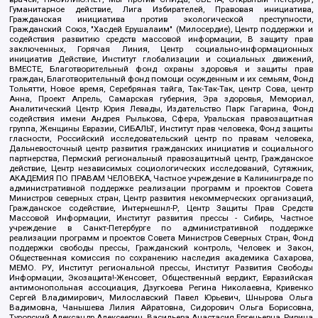
Гуманитарное действие, Лига Избирателей, Правовая инициатива,
Гражданская инициатива против экологической преступности,
Гражданский Союз, "Хасдей Ерушалаим" (Милосердие), Центр поддержки и
содействия развитию средств массовой информации, В защиту прав
заключенных, Горячая Линия, Центр социально-информационных
инициатив Действие, Институт глобализации и социальных движений,
ВМЕСТЕ, Благотворительный фонд охраны здоровья и защиты прав
граждан, Благотворительный фонд помощи осужденным и их семьям, Фонд
Тольятти, Новое время, Серебряная тайга, Так-Так-Так, центр Сова, центр
Анна, Проект Апрель, Самарская губерния, Эра здоровья, Мемориал,
Аналитический Центр Юрия Левады, Издательство Парк Гагарина, Фонд
содействия имени Андрея Рылькова, Сфера, Уральская правозащитная
группа, Женщины Евразии, СИБАЛЬТ, Институт прав человека, Фонд защиты
гласности, Российский исследовательский центр по правам человека,
Дальневосточный центр развития гражданских инициатив и социального
партнерства, Пермский региональный правозащитный центр, Гражданское
действие, Центр независимых социологических исследований, Сутяжник,
АКАДЕМИЯ ПО ПРАВАМ ЧЕЛОВЕКА, Частное учреждение в Калининграде по
административной поддержке реализации программ и проектов Совета
Министров северных стран, Центр развития некоммерческих организаций,
Гражданское содействие, Интернешнл-Р, Центр Защиты Прав Средств
Массовой Информации, Институт развития прессы - Сибирь, Частное
учреждение в Санкт-Петербурге по административной поддержке
реализации программ и проектов Совета Министров Северных Стран, Фонд
поддержки свободы прессы, Гражданский контроль, Человек и Закон,
Общественная комиссия по сохранению наследия академика Сахарова,
МЕМО. РУ, Институт региональной прессы, Институт Развития Свободы
Информации, Экозащита!-Женсовет, Общественный вердикт, Евразийская
антимонопольная ассоциация, Дзугкоева Регина Николаевна, Кривенко
Сергей Владимирович, Милославский Павел Юрьевич, Шнырова Ольга
Вадимовна, Чанышева Лилия Айратовна, Сидорович Ольга Борисовна,
Туровский Александр Алексеевич, Васильева Анастасия Евгеньевна, Ривина