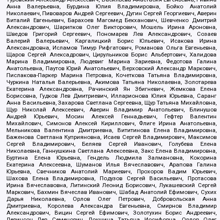
Анна Валерьевна, Бурдина Юлия Владимировна, Бойко Анатолий
Николаевич, Пивоваров Андрей Сергеевич, Дугин Сергей Георгиевич, Аверин
Виталий Евгеньевич, Барахоев Магомед Бекханович, Шевченко Дмитрий
Александрович, Шарипков Олег Викторович, Мошель Ирина Ароновна,
Шведов Григорий Сергеевич, Пономарев Лев Александрович, Созаев
Валерий Валерьевич, Каргалицкий Борис Юльевич, Исакова Ирина
Александровна, Исламов Тимур Рифгатович, Романова Ольга Евгеньевна,
Щаров Сергей Алексадрович, Цирульников Борис Альбертович, Халидова
Марина Владимировна, Людевиг Марина Зариевна, Федотова Галина
Анатольевна, Паутов Юрий Анатольевич, Верховский Александр Маркович,
Пислакова-Паркер Марина Петровна, Кочеткова Татьяна Владимировна,
Чуркина Наталья Валерьевна, Акимова Татьяна Николаевна, Золотарева
Екатерина Александровна, Рачинский Ян Збигневич, Жемкова Елена
Борисовна, Гудков Лев Дмитриевич, Илларионова Юлия Юрьевна, Саранг
Анна Васильевна, Захарова Светлана Сергеевна, Щур Татьяна Михайловна,
Щур Николай Алексеевич, Аверин Владимир Анатольевич, Блинушов
Андрей Юрьевич, Мосин Алексей Геннадьевич, Гефтер Валентин
Михайлович, Симонов Алексей Кириллович, Флиге Ирина Анатольевна,
Мельникова Валентина Дмитриевна, Вититинова Елена Владимировна,
Баженова Светлана Куприяновна, Исаев Сергей Владимирович, Максимов
Сергей Владимирович, Беляев Сергей Иванович, Голубева Елена
Николаевна, Ганнушкина Светлана Алексеевна, Закс Елена Владимировна,
Буртина Елена Юрьевна, Гендель Людмила Залмановна, Кокорина
Екатерина Алексеевна, Шуманов Илья Вячеславович, Арапова Галина
Юрьевна, Свечников Анатолий Мариевич, Прохоров Вадим Юрьевич,
Шахова Елена Владимировна, Подузов Сергей Васильевич, Протасова
Ирина Вячеславовна, Литинский Леонид Борисович, Лукашевский Сергей
Маркович, Бахмин Вячеслав Иванович, Шабад Анатолий Ефимович, Сухих
Дарья Николаевна, Орлов Олег Петрович, Добровольская Анна
Дмитриевна, Королева Александра Евгеньевна, Смирнов Владимир
Александрович, Вицин Сергей Ефимович, Золотухин Борис Андреевич,
Левинсон Лев Семенович, Локшина Татьяна Иосифовна, Орлов Олег