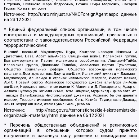
Петрович, Полякова Мара Федоровна, Резник Генри Маркович, Захаров
Герман Константинович
Источник:
http://unro.minjust.ru/NKOForeignAgent.aspx
данные
на
23.12.2021
* Единый федеральный список организаций, в том числе
иностранных и международных организаций, признанных в
соответствии с законодательством Российской Федерации
террористическими:
Высший военный Маджлисуль Шура, Конгресс народов Ичкерии и
Дагестана, База, Асбат аль-Ансар, Священная война, Исламская группа,
Братья-мусульмане, Партия исламского освобождения, Лашкар-И-Тайба,
Исламская группа, Движение Талибан, Исламская партия Туркестана,
Общество социальных реформ, Общество возрождения исламского
наследия, Дом двух святых, Джунд аш-Шам, Исламский джихад – Джамаат
моджахедов, Аль-Каида в странах исламского Магриба, Имарат Кавказ,
АБТО, Правый сектор, Исламское государство, Джабха аль-Нусра ли-Ахль
аш-Шам, Народное ополчение имени К. Минина и Д. Пожарского, Аджр от
Аллаха Субхану уа Тагьаля SHAM, АУМ Синрике, Муджахеды джамаата Ат-
Тавхида Валь-Джихад, Чистопольский Джамаат, Рохнамо ба суи давлати
исломи, Террористическое сообщество Сеть, Катиба Таухид валь-Джихад,
Хайят Тахрир аш-Шам, Ахлю Сунна Валь Джамаа
Источник:
http://nac.gov.ru/terroristicheskie-i-ekstremistskie-
organizacii-i-materialy.html
данные на
06.12.2021
* Перечень общественных объединений и религиозных
организаций в отношении которых судом принято
вступившее в законную силу решение о ликвидации или