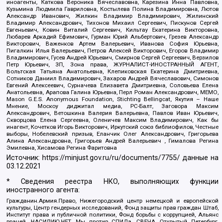
иноагенты, Каткова Вероника Вячеславовна, Карезина Инна Павловна,
Кузьмина Людмила Гавриловна, Костылева Полина Владимировна, Лютов
Александр Иванович, Жилкин Владимир Владимирович, Жилинский
Владимир Александрович, Тихонов Михаил Сергеевич, Пискунов Сергей
Евгеньевич, Ковин Виталий Сергеевич, Кильтау Екатерина Викторовна,
Любарев Аркадий Ефимович, Гурман Юрий Альбертович, Грезев Александр
Викторович, Важенков Артем Валерьевич, Иванова София Юрьевна,
Пигалкин Илья Валерьевич, Петров Алексей Викторович, Егоров Владимир
Владимирович, Гусев Андрей Юрьевич, Смирнов Сергей Сергеевич, Верзилов
Петр Юрьевич, ЗП, Зона права, ЖУРНАЛИСТ-ИНОСТРАННЫЙ АГЕНТ,
Вольтская Татьяна Анатольевна, Клепиковская Екатерина Дмитриевна,
Сотников Даниил Владимирович, Захаров Андрей Вячеславович, Симонов
Евгений Алексеевич, Сурначева Елизавета Дмитриевна, Соловьева Елена
Анатольевна, Арапова Галина Юрьевна, Перл Роман Александрович, МЕМО,
Mason G.E.S. Anonymous Foundation, Stichting Bellingcat, Якутия – Наше
Мнение, Москоу диджитал медиа, РС-Балт, Заговора Максим
Александрович, Ветошкина Валерия Валерьевна, Павлов Иван Юрьевич,
Скворцова Елена Сергеевна, Оленичев Максим Владимирович, Как бы
инагент, Кочетков Игорь Викторович, Иркутский союз библиофилов, Честные
выборы, Нобелевский призыв, Еланчик Олег Александрович, Григорьева
Алина Александровна, Григорьев Андрей Валерьевич , Гималова Регина
Эмилевна, Хисамова Регина Фаритовна
Источник:
https://minjust.gov.ru/ru/documents/7755/
данные на
03.12.2021
* Сведения реестра НКО, выполняющих функции
иностранного агента:
Гражданин.Армия.Право, Нижегородский центр немецкой и европейской
культуры, Центр гендерных исследований, Фонд защиты прав граждан Штаб,
Институт права и публичной политики, Фонд борьбы с коррупцией, Альянс
врачей, НАСИЛИЮ.НЕТ, Мы против СПИДа, СВЕЧА, Открытый Петербург,