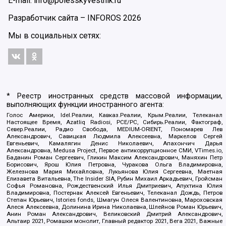
E-mail: info@polesskyvestnik.ru
Разработчик сайта –
INFOROS
2026
Мы в социальных сетях:
* Реестр иностранных средств массовой информации,
выполняющих функции иностранного агента:
Голос Америки, Idel.Реалии, Кавказ.Реалии, Крым.Реалии, Телеканал
Настоящее Время, Azatliq Radiosi, PCE/PC, Сибирь.Реалии, Фактограф,
Север.Реалии, Радио Свобода, MEDIUM-ORIENT, Пономарев Лев
Александрович, Савицкая Людмила Алексеевна, Маркелов Сергей
Евгеньевич, Камалягин Денис Николаевич, Апахончич Дарья
Александровна, Medusa Project, Первое антикоррупционное СМИ, VTimes.io,
Баданин Роман Сергеевич, Гликин Максим Александрович, Маняхин Петр
Борисович, Ярош Юлия Петровна, Чуракова Ольга Владимировна,
Железнова Мария Михайловна, Лукьянова Юлия Сергеевна, Маетная
Елизавета Витальевна, The Insider SIA, Рубин Михаил Аркадьевич, Гройсман
Софья Романовна, Рождественский Илья Дмитриевич, Апухтина Юлия
Владимировна, Постернак Алексей Евгеньевич, Телеканал Дождь, Петров
Степан Юрьевич, Istories fonds, Шмагун Олеся Валентиновна, Мароховская
Алеся Алексеевна, Долинина Ирина Николаевна, Шлейнов Роман Юрьевич,
Анин Роман Александрович, Великовский Дмитрий Александрович,
Альтаир 2021, Ромашки монолит, Главный редактор 2021, Вега 2021, Важные