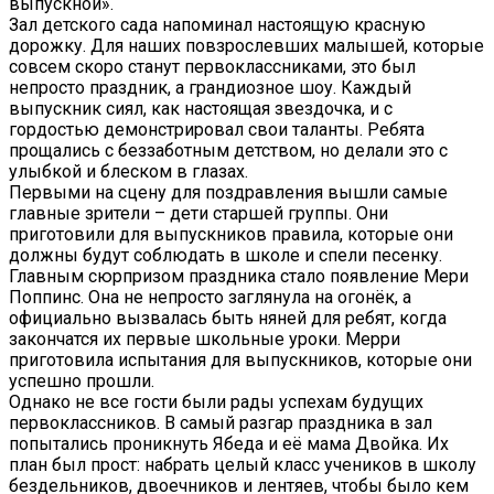
выпускной».
Зал детского сада напоминал настоящую красную
дорожку. Для наших повзрослевших малышей, которые
совсем скоро станут первоклассниками, это был
непросто праздник, а грандиозное шоу. Каждый
выпускник сиял, как настоящая звездочка, и с
гордостью демонстрировал свои таланты. Ребята
прощались с беззаботным детством, но делали это с
улыбкой и блеском в глазах.
Первыми на сцену для поздравления вышли самые
главные зрители – дети старшей группы. Они
приготовили для выпускников правила, которые они
должны будут соблюдать в школе и спели песенку.
Главным сюрпризом праздника стало появление Мери
Поппинс. Она не непросто заглянула на огонёк, а
официально вызвалась быть няней для ребят, когда
закончатся их первые школьные уроки. Мерри
приготовила испытания для выпускников, которые они
успешно прошли.
Однако не все гости были рады успехам будущих
первоклассников. В самый разгар праздника в зал
попытались проникнуть Ябеда и её мама Двойка. Их
план был прост: набрать целый класс учеников в школу
бездельников, двоечников и лентяев, чтобы было кем