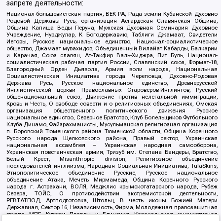
запрете деятельности:
Национал-большевистская партия, ВЕК РА, Рада земли Кубанской Духовно
Родовой Державы Русь, организация Асгардская Славянская Община,
Община Капища Веды Перуна, Мужская Духовная Семинария Духовное
Учреждение, Нурджулар, К Богодержавию, Таблиги Джамаат, Свидетели
Иеговы, Русское национальное единство, Национал-социалистическое
общество, Джамаат мувахидов, Объединенный Вилайат Кабарды, Балкарии
и Карачая, Союз славян, Ат-Такфир Валь-Хиджра, Пит Буль, Национал-
социалистическая рабочая партия России, Славянский союз, Формат-18,
Благородный Орден Дьявола, Армия воли народа, Национальная
Социалистическая Инициатива города Череповца, Духовно-Родовая
Держава Русь, Русское национальное единство, Древнерусской
Инглистической церкви Православных Староверов-Инглингов, Русский
общенациональный союз, Движение против нелегальной иммиграции,
Кровь и Честь, О свободе совести и о религиозных объединениях, Омская
организация общественного политического движения Русское
национальное единство, Северное Братство, Клуб Болельщиков Футбольного
Клуба Динамо, Файзрахманисты, Мусульманская религиозная организация
п. Боровский Тюменского района Тюменской области, Община Коренного
Русского народа Щелковского района, Правый сектор, Украинская
национальная ассамблея – Украинская народная самооборона,
Украинская повстанческая армия, Тризуб им. Степана Бандеры, Братство,
Белый Крест, Misanthropic division, Религиозное объединение
последователей инглиизма, Народная Социальная Инициатива, TulaSkins,
Этнополитическое объединение Русские, Русское национальное
объединение Атака, Мечеть Мирмамеда, Община Коренного Русского
народа г. Астрахани, ВОЛЯ, Меджлис крымскотатарского народа, Рубеж
Севера, ТОЙС, О противодействии экстремистской деятельности,
РЕВТАТПОД, Артподготовка, Штольц, В честь иконы Божией Матери
Державная, Сектор 16, Независимость, Фирма, Молодежная правозащитная
группа МПГ, Курсом Правды и Единения, Каракольская инициативная
группа, Автоград Крю, Союз Славянских Сил Руси, Алля-Аят,