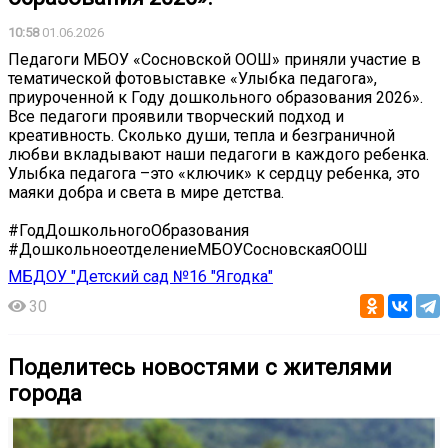
10:58
01.06.2026
Педагоги МБОУ «Сосновской ООШ» приняли участие в
тематической фотовыставке «Улыбка педагога»,
приуроченной к Году дошкольного образования 2026».
Все педагоги проявили творческий подход и
креативность. Сколько души, тепла и безграничной
любви вкладывают наши педагоги в каждого ребенка.
Улыбка педагога –это «ключик» к сердцу ребенка, это
маяки добра и света в мире детства.
#ГодДошкольногоОбразования
#ДошкольноеотделениеМБОУСосновскаяООШ
МБДОУ "Детский сад №16 "Ягодка"
30
Поделитесь новостями с жителями
города