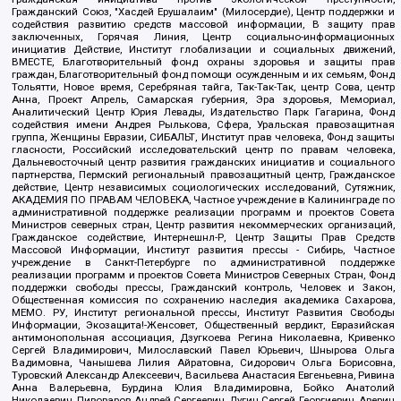
Гражданский Союз, "Хасдей Ерушалаим" (Милосердие), Центр поддержки и
содействия развитию средств массовой информации, В защиту прав
заключенных, Горячая Линия, Центр социально-информационных
инициатив Действие, Институт глобализации и социальных движений,
ВМЕСТЕ, Благотворительный фонд охраны здоровья и защиты прав
граждан, Благотворительный фонд помощи осужденным и их семьям, Фонд
Тольятти, Новое время, Серебряная тайга, Так-Так-Так, центр Сова, центр
Анна, Проект Апрель, Самарская губерния, Эра здоровья, Мемориал,
Аналитический Центр Юрия Левады, Издательство Парк Гагарина, Фонд
содействия имени Андрея Рылькова, Сфера, Уральская правозащитная
группа, Женщины Евразии, СИБАЛЬТ, Институт прав человека, Фонд защиты
гласности, Российский исследовательский центр по правам человека,
Дальневосточный центр развития гражданских инициатив и социального
партнерства, Пермский региональный правозащитный центр, Гражданское
действие, Центр независимых социологических исследований, Сутяжник,
АКАДЕМИЯ ПО ПРАВАМ ЧЕЛОВЕКА, Частное учреждение в Калининграде по
административной поддержке реализации программ и проектов Совета
Министров северных стран, Центр развития некоммерческих организаций,
Гражданское содействие, Интернешнл-Р, Центр Защиты Прав Средств
Массовой Информации, Институт развития прессы - Сибирь, Частное
учреждение в Санкт-Петербурге по административной поддержке
реализации программ и проектов Совета Министров Северных Стран, Фонд
поддержки свободы прессы, Гражданский контроль, Человек и Закон,
Общественная комиссия по сохранению наследия академика Сахарова,
МЕМО. РУ, Институт региональной прессы, Институт Развития Свободы
Информации, Экозащита!-Женсовет, Общественный вердикт, Евразийская
антимонопольная ассоциация, Дзугкоева Регина Николаевна, Кривенко
Сергей Владимирович, Милославский Павел Юрьевич, Шнырова Ольга
Вадимовна, Чанышева Лилия Айратовна, Сидорович Ольга Борисовна,
Туровский Александр Алексеевич, Васильева Анастасия Евгеньевна, Ривина
Анна Валерьевна, Бурдина Юлия Владимировна, Бойко Анатолий
Николаевич, Пивоваров Андрей Сергеевич, Дугин Сергей Георгиевич, Аверин