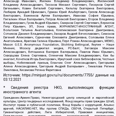
Александр Иванович, Жилкин Владимир Владимирович, Жилинский
Владимир Александрович, Тихонов Михаил Сергеевич, Пискунов Сергей
Евгеньевич, Ковин Виталий Сергеевич, Кильтау Екатерина Викторовна,
Любарев Аркадий Ефимович, Гурман Юрий Альбертович, Грезев Александр
Викторович, Важенков Артем Валерьевич, Иванова София Юрьевна,
Пигалкин Илья Валерьевич, Петров Алексей Викторович, Егоров Владимир
Владимирович, Гусев Андрей Юрьевич, Смирнов Сергей Сергеевич, Верзилов
Петр Юрьевич, ЗП, Зона права, ЖУРНАЛИСТ-ИНОСТРАННЫЙ АГЕНТ,
Вольтская Татьяна Анатольевна, Клепиковская Екатерина Дмитриевна,
Сотников Даниил Владимирович, Захаров Андрей Вячеславович, Симонов
Евгений Алексеевич, Сурначева Елизавета Дмитриевна, Соловьева Елена
Анатольевна, Арапова Галина Юрьевна, Перл Роман Александрович, МЕМО,
Mason G.E.S. Anonymous Foundation, Stichting Bellingcat, Якутия – Наше
Мнение, Москоу диджитал медиа, РС-Балт, Заговора Максим
Александрович, Ветошкина Валерия Валерьевна, Павлов Иван Юрьевич,
Скворцова Елена Сергеевна, Оленичев Максим Владимирович, Как бы
инагент, Кочетков Игорь Викторович, Иркутский союз библиофилов, Честные
выборы, Нобелевский призыв, Еланчик Олег Александрович, Григорьева
Алина Александровна, Григорьев Андрей Валерьевич , Гималова Регина
Эмилевна, Хисамова Регина Фаритовна
Источник:
https://minjust.gov.ru/ru/documents/7755/
данные на
03.12.2021
* Сведения реестра НКО, выполняющих функции
иностранного агента:
Гражданин.Армия.Право, Нижегородский центр немецкой и европейской
культуры, Центр гендерных исследований, Фонд защиты прав граждан Штаб,
Институт права и публичной политики, Фонд борьбы с коррупцией, Альянс
врачей, НАСИЛИЮ.НЕТ, Мы против СПИДа, СВЕЧА, Открытый Петербург,
Гуманитарное действие, Лига Избирателей, Правовая инициатива,
Гражданская инициатива против экологической преступности,