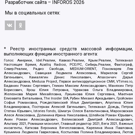
Разработчик сайта –
INFOROS
2026
Мы в социальных сетях:
* Реестр иностранных средств массовой информации,
выполняющих функции иностранного агента:
Голос Америки, Idel.Реалии, Кавказ.Реалии, Крым.Реалии, Телеканал
Настоящее Время, Azatliq Radiosi, PCE/PC, Сибирь.Реалии, Фактограф,
Север.Реалии, Радио Свобода, MEDIUM-ORIENT, Пономарев Лев
Александрович, Савицкая Людмила Алексеевна, Маркелов Сергей
Евгеньевич, Камалягин Денис Николаевич, Апахончич Дарья
Александровна, Medusa Project, Первое антикоррупционное СМИ, VTimes.io,
Баданин Роман Сергеевич, Гликин Максим Александрович, Маняхин Петр
Борисович, Ярош Юлия Петровна, Чуракова Ольга Владимировна,
Железнова Мария Михайловна, Лукьянова Юлия Сергеевна, Маетная
Елизавета Витальевна, The Insider SIA, Рубин Михаил Аркадьевич, Гройсман
Софья Романовна, Рождественский Илья Дмитриевич, Апухтина Юлия
Владимировна, Постернак Алексей Евгеньевич, Телеканал Дождь, Петров
Степан Юрьевич, Istories fonds, Шмагун Олеся Валентиновна, Мароховская
Алеся Алексеевна, Долинина Ирина Николаевна, Шлейнов Роман Юрьевич,
Анин Роман Александрович, Великовский Дмитрий Александрович,
Альтаир 2021, Ромашки монолит, Главный редактор 2021, Вега 2021, Важные
иноагенты, Каткова Вероника Вячеславовна, Карезина Инна Павловна,
Кузьмина Людмила Гавриловна, Костылева Полина Владимировна, Лютов