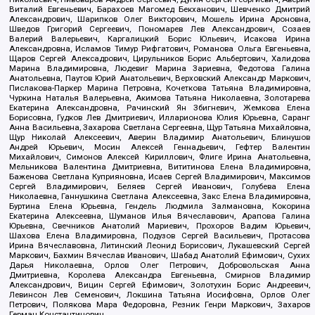
Виталий Евгеньевич, Барахоев Магомед Бекханович, Шевченко Дмитрий
Александрович, Шарипков Олег Викторович, Мошель Ирина Ароновна,
Шведов Григорий Сергеевич, Пономарев Лев Александрович, Созаев
Валерий Валерьевич, Каргалицкий Борис Юльевич, Исакова Ирина
Александровна, Исламов Тимур Рифгатович, Романова Ольга Евгеньевна,
Щаров Сергей Алексадрович, Цирульников Борис Альбертович, Халидова
Марина Владимировна, Людевиг Марина Зариевна, Федотова Галина
Анатольевна, Паутов Юрий Анатольевич, Верховский Александр Маркович,
Пислакова-Паркер Марина Петровна, Кочеткова Татьяна Владимировна,
Чуркина Наталья Валерьевна, Акимова Татьяна Николаевна, Золотарева
Екатерина Александровна, Рачинский Ян Збигневич, Жемкова Елена
Борисовна, Гудков Лев Дмитриевич, Илларионова Юлия Юрьевна, Саранг
Анна Васильевна, Захарова Светлана Сергеевна, Щур Татьяна Михайловна,
Щур Николай Алексеевич, Аверин Владимир Анатольевич, Блинушов
Андрей Юрьевич, Мосин Алексей Геннадьевич, Гефтер Валентин
Михайлович, Симонов Алексей Кириллович, Флиге Ирина Анатольевна,
Мельникова Валентина Дмитриевна, Вититинова Елена Владимировна,
Баженова Светлана Куприяновна, Исаев Сергей Владимирович, Максимов
Сергей Владимирович, Беляев Сергей Иванович, Голубева Елена
Николаевна, Ганнушкина Светлана Алексеевна, Закс Елена Владимировна,
Буртина Елена Юрьевна, Гендель Людмила Залмановна, Кокорина
Екатерина Алексеевна, Шуманов Илья Вячеславович, Арапова Галина
Юрьевна, Свечников Анатолий Мариевич, Прохоров Вадим Юрьевич,
Шахова Елена Владимировна, Подузов Сергей Васильевич, Протасова
Ирина Вячеславовна, Литинский Леонид Борисович, Лукашевский Сергей
Маркович, Бахмин Вячеслав Иванович, Шабад Анатолий Ефимович, Сухих
Дарья Николаевна, Орлов Олег Петрович, Добровольская Анна
Дмитриевна, Королева Александра Евгеньевна, Смирнов Владимир
Александрович, Вицин Сергей Ефимович, Золотухин Борис Андреевич,
Левинсон Лев Семенович, Локшина Татьяна Иосифовна, Орлов Олег
Петрович, Полякова Мара Федоровна, Резник Генри Маркович, Захаров
Герман Константинович