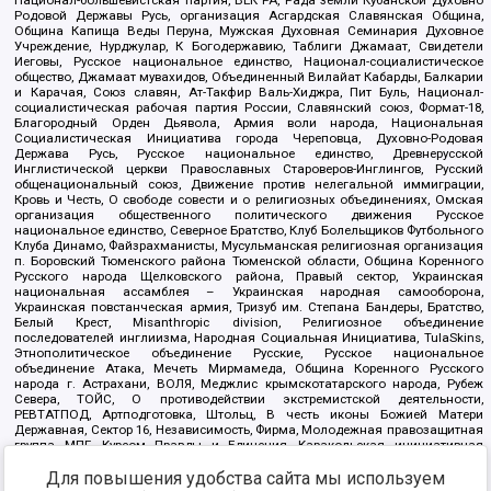
Родовой Державы Русь, организация Асгардская Славянская Община,
Община Капища Веды Перуна, Мужская Духовная Семинария Духовное
Учреждение, Нурджулар, К Богодержавию, Таблиги Джамаат, Свидетели
Иеговы, Русское национальное единство, Национал-социалистическое
общество, Джамаат мувахидов, Объединенный Вилайат Кабарды, Балкарии
и Карачая, Союз славян, Ат-Такфир Валь-Хиджра, Пит Буль, Национал-
социалистическая рабочая партия России, Славянский союз, Формат-18,
Благородный Орден Дьявола, Армия воли народа, Национальная
Социалистическая Инициатива города Череповца, Духовно-Родовая
Держава Русь, Русское национальное единство, Древнерусской
Инглистической церкви Православных Староверов-Инглингов, Русский
общенациональный союз, Движение против нелегальной иммиграции,
Кровь и Честь, О свободе совести и о религиозных объединениях, Омская
организация общественного политического движения Русское
национальное единство, Северное Братство, Клуб Болельщиков Футбольного
Клуба Динамо, Файзрахманисты, Мусульманская религиозная организация
п. Боровский Тюменского района Тюменской области, Община Коренного
Русского народа Щелковского района, Правый сектор, Украинская
национальная ассамблея – Украинская народная самооборона,
Украинская повстанческая армия, Тризуб им. Степана Бандеры, Братство,
Белый Крест, Misanthropic division, Религиозное объединение
последователей инглиизма, Народная Социальная Инициатива, TulaSkins,
Этнополитическое объединение Русские, Русское национальное
объединение Атака, Мечеть Мирмамеда, Община Коренного Русского
народа г. Астрахани, ВОЛЯ, Меджлис крымскотатарского народа, Рубеж
Севера, ТОЙС, О противодействии экстремистской деятельности,
РЕВТАТПОД, Артподготовка, Штольц, В честь иконы Божией Матери
Державная, Сектор 16, Независимость, Фирма, Молодежная правозащитная
группа МПГ, Курсом Правды и Единения, Каракольская инициативная
группа, Автоград Крю, Союз Славянских Сил Руси, Алля-Аят,
Благотворительный пансионат Ак Умут, Русская республика Русь,
Для повышения удобства сайта мы используем
Арестантское уголовное единство, Башкорт, Нация и свобода, W.H.С., Фалунь