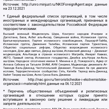
Источник:
http://unro.minjust.ru/NKOForeignAgent.aspx
данные
на
23.12.2021
* Единый федеральный список организаций, в том числе
иностранных и международных организаций, признанных в
соответствии с законодательством Российской Федерации
террористическими:
Высший военный Маджлисуль Шура, Конгресс народов Ичкерии и
Дагестана, База, Асбат аль-Ансар, Священная война, Исламская группа,
Братья-мусульмане, Партия исламского освобождения, Лашкар-И-Тайба,
Исламская группа, Движение Талибан, Исламская партия Туркестана,
Общество социальных реформ, Общество возрождения исламского
наследия, Дом двух святых, Джунд аш-Шам, Исламский джихад – Джамаат
моджахедов, Аль-Каида в странах исламского Магриба, Имарат Кавказ,
АБТО, Правый сектор, Исламское государство, Джабха аль-Нусра ли-Ахль
аш-Шам, Народное ополчение имени К. Минина и Д. Пожарского, Аджр от
Аллаха Субхану уа Тагьаля SHAM, АУМ Синрике, Муджахеды джамаата Ат-
Тавхида Валь-Джихад, Чистопольский Джамаат, Рохнамо ба суи давлати
исломи, Террористическое сообщество Сеть, Катиба Таухид валь-Джихад,
Хайят Тахрир аш-Шам, Ахлю Сунна Валь Джамаа
Источник:
http://nac.gov.ru/terroristicheskie-i-ekstremistskie-
organizacii-i-materialy.html
данные на
06.12.2021
* Перечень общественных объединений и религиозных
организаций в отношении которых судом принято
вступившее в законную силу решение о ликвидации или
запрете деятельности:
Национал-большевистская партия, ВЕК РА, Рада земли Кубанской Духовно