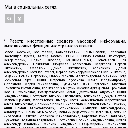
Мы в социальных сетях:
* Реестр иностранных средств массовой информации,
выполняющих функции иностранного агента:
Голос Америки, Idel.Реалии, Кавказ.Реалии, Крым.Реалии, Телеканал
Настоящее Время, Azatliq Radiosi, PCE/PC, Сибирь.Реалии, Фактограф,
Север.Реалии, Радио Свобода, MEDIUM-ORIENT, Пономарев Лев
Александрович, Савицкая Людмила Алексеевна, Маркелов Сергей
Евгеньевич, Камалягин Денис Николаевич, Апахончич Дарья
Александровна, Medusa Project, Первое антикоррупционное СМИ, VTimes.io,
Баданин Роман Сергеевич, Гликин Максим Александрович, Маняхин Петр
Борисович, Ярош Юлия Петровна, Чуракова Ольга Владимировна,
Железнова Мария Михайловна, Лукьянова Юлия Сергеевна, Маетная
Елизавета Витальевна, The Insider SIA, Рубин Михаил Аркадьевич, Гройсман
Софья Романовна, Рождественский Илья Дмитриевич, Апухтина Юлия
Владимировна, Постернак Алексей Евгеньевич, Телеканал Дождь, Петров
Степан Юрьевич, Istories fonds, Шмагун Олеся Валентиновна, Мароховская
Алеся Алексеевна, Долинина Ирина Николаевна, Шлейнов Роман Юрьевич,
Анин Роман Александрович, Великовский Дмитрий Александрович,
Альтаир 2021, Ромашки монолит, Главный редактор 2021, Вега 2021, Важные
иноагенты, Каткова Вероника Вячеславовна, Карезина Инна Павловна,
Кузьмина Людмила Гавриловна, Костылева Полина Владимировна, Лютов
Александр Иванович, Жилкин Владимир Владимирович, Жилинский