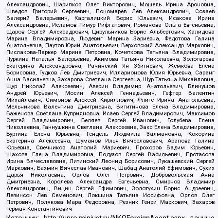
Александрович, Шарипков Олег Викторович, Мошель Ирина Ароновна,
Шведов Григорий Сергеевич, Пономарев Лев Александрович, Созаев
Валерий Валерьевич, Каргалицкий Борис Юльевич, Исакова Ирина
Александровна, Исламов Тимур Рифгатович, Романова Ольга Евгеньевна,
Щаров Сергей Алексадрович, Цирульников Борис Альбертович, Халидова
Марина Владимировна, Людевиг Марина Зариевна, Федотова Галина
Анатольевна, Паутов Юрий Анатольевич, Верховский Александр Маркович,
Пислакова-Паркер Марина Петровна, Кочеткова Татьяна Владимировна,
Чуркина Наталья Валерьевна, Акимова Татьяна Николаевна, Золотарева
Екатерина Александровна, Рачинский Ян Збигневич, Жемкова Елена
Борисовна, Гудков Лев Дмитриевич, Илларионова Юлия Юрьевна, Саранг
Анна Васильевна, Захарова Светлана Сергеевна, Щур Татьяна Михайловна,
Щур Николай Алексеевич, Аверин Владимир Анатольевич, Блинушов
Андрей Юрьевич, Мосин Алексей Геннадьевич, Гефтер Валентин
Михайлович, Симонов Алексей Кириллович, Флиге Ирина Анатольевна,
Мельникова Валентина Дмитриевна, Вититинова Елена Владимировна,
Баженова Светлана Куприяновна, Исаев Сергей Владимирович, Максимов
Сергей Владимирович, Беляев Сергей Иванович, Голубева Елена
Николаевна, Ганнушкина Светлана Алексеевна, Закс Елена Владимировна,
Буртина Елена Юрьевна, Гендель Людмила Залмановна, Кокорина
Екатерина Алексеевна, Шуманов Илья Вячеславович, Арапова Галина
Юрьевна, Свечников Анатолий Мариевич, Прохоров Вадим Юрьевич,
Шахова Елена Владимировна, Подузов Сергей Васильевич, Протасова
Ирина Вячеславовна, Литинский Леонид Борисович, Лукашевский Сергей
Маркович, Бахмин Вячеслав Иванович, Шабад Анатолий Ефимович, Сухих
Дарья Николаевна, Орлов Олег Петрович, Добровольская Анна
Дмитриевна, Королева Александра Евгеньевна, Смирнов Владимир
Александрович, Вицин Сергей Ефимович, Золотухин Борис Андреевич,
Левинсон Лев Семенович, Локшина Татьяна Иосифовна, Орлов Олег
Петрович, Полякова Мара Федоровна, Резник Генри Маркович, Захаров
Герман Константинович