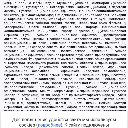
Община Капища Веды Перуна, Мужская Духовная Семинария Духовное
Учреждение, Нурджулар, К Богодержавию, Таблиги Джамаат, Свидетели
Иеговы, Русское национальное единство, Национал-социалистическое
общество, Джамаат мувахидов, Объединенный Вилайат Кабарды, Балкарии
и Карачая, Союз славян, Ат-Такфир Валь-Хиджра, Пит Буль, Национал-
социалистическая рабочая партия России, Славянский союз, Формат-18,
Благородный Орден Дьявола, Армия воли народа, Национальная
Социалистическая Инициатива города Череповца, Духовно-Родовая
Держава Русь, Русское национальное единство, Древнерусской
Инглистической церкви Православных Староверов-Инглингов, Русский
общенациональный союз, Движение против нелегальной иммиграции,
Кровь и Честь, О свободе совести и о религиозных объединениях, Омская
организация общественного политического движения Русское
национальное единство, Северное Братство, Клуб Болельщиков Футбольного
Клуба Динамо, Файзрахманисты, Мусульманская религиозная организация
п. Боровский Тюменского района Тюменской области, Община Коренного
Русского народа Щелковского района, Правый сектор, Украинская
национальная ассамблея – Украинская народная самооборона,
Украинская повстанческая армия, Тризуб им. Степана Бандеры, Братство,
Белый Крест, Misanthropic division, Религиозное объединение
последователей инглиизма, Народная Социальная Инициатива, TulaSkins,
Этнополитическое объединение Русские, Русское национальное
объединение Атака, Мечеть Мирмамеда, Община Коренного Русского
народа г. Астрахани, ВОЛЯ, Меджлис крымскотатарского народа, Рубеж
Севера, ТОЙС, О противодействии экстремистской деятельности,
РЕВТАТПОД, Артподготовка, Штольц, В честь иконы Божией Матери
Державная, Сектор 16, Независимость, Фирма, Молодежная правозащитная
группа МПГ, Курсом Правды и Единения, Каракольская инициативная
группа, Автоград Крю, Союз Славянских Сил Руси, Алля-Аят,
Благотворительный пансионат Ак Умут, Русская республика Русь,
Для повышения удобства сайта мы используем
Арестантское уголовное единство, Башкорт, Нация и свобода, W.H.С., Фалунь
cookies (
подробнее
). К сайту подключены
Дафа, Иртыш Ultras, Русский Патриотический клуб-Новокузнецк/РПК,