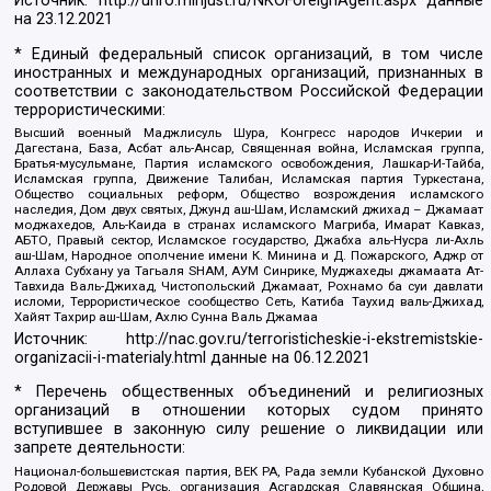
Источник:
http://unro.minjust.ru/NKOForeignAgent.aspx
данные
на
23.12.2021
* Единый федеральный список организаций, в том числе
иностранных и международных организаций, признанных в
соответствии с законодательством Российской Федерации
террористическими:
Высший военный Маджлисуль Шура, Конгресс народов Ичкерии и
Дагестана, База, Асбат аль-Ансар, Священная война, Исламская группа,
Братья-мусульмане, Партия исламского освобождения, Лашкар-И-Тайба,
Исламская группа, Движение Талибан, Исламская партия Туркестана,
Общество социальных реформ, Общество возрождения исламского
наследия, Дом двух святых, Джунд аш-Шам, Исламский джихад – Джамаат
моджахедов, Аль-Каида в странах исламского Магриба, Имарат Кавказ,
АБТО, Правый сектор, Исламское государство, Джабха аль-Нусра ли-Ахль
аш-Шам, Народное ополчение имени К. Минина и Д. Пожарского, Аджр от
Аллаха Субхану уа Тагьаля SHAM, АУМ Синрике, Муджахеды джамаата Ат-
Тавхида Валь-Джихад, Чистопольский Джамаат, Рохнамо ба суи давлати
исломи, Террористическое сообщество Сеть, Катиба Таухид валь-Джихад,
Хайят Тахрир аш-Шам, Ахлю Сунна Валь Джамаа
Источник:
http://nac.gov.ru/terroristicheskie-i-ekstremistskie-
organizacii-i-materialy.html
данные на
06.12.2021
* Перечень общественных объединений и религиозных
организаций в отношении которых судом принято
вступившее в законную силу решение о ликвидации или
запрете деятельности:
Национал-большевистская партия, ВЕК РА, Рада земли Кубанской Духовно
Родовой Державы Русь, организация Асгардская Славянская Община,