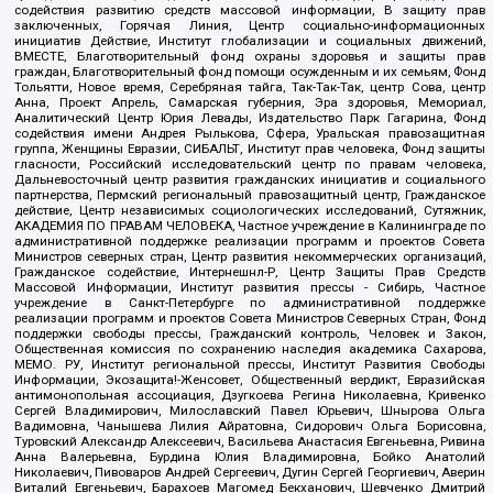
содействия развитию средств массовой информации, В защиту прав
заключенных, Горячая Линия, Центр социально-информационных
инициатив Действие, Институт глобализации и социальных движений,
ВМЕСТЕ, Благотворительный фонд охраны здоровья и защиты прав
граждан, Благотворительный фонд помощи осужденным и их семьям, Фонд
Тольятти, Новое время, Серебряная тайга, Так-Так-Так, центр Сова, центр
Анна, Проект Апрель, Самарская губерния, Эра здоровья, Мемориал,
Аналитический Центр Юрия Левады, Издательство Парк Гагарина, Фонд
содействия имени Андрея Рылькова, Сфера, Уральская правозащитная
группа, Женщины Евразии, СИБАЛЬТ, Институт прав человека, Фонд защиты
гласности, Российский исследовательский центр по правам человека,
Дальневосточный центр развития гражданских инициатив и социального
партнерства, Пермский региональный правозащитный центр, Гражданское
действие, Центр независимых социологических исследований, Сутяжник,
АКАДЕМИЯ ПО ПРАВАМ ЧЕЛОВЕКА, Частное учреждение в Калининграде по
административной поддержке реализации программ и проектов Совета
Министров северных стран, Центр развития некоммерческих организаций,
Гражданское содействие, Интернешнл-Р, Центр Защиты Прав Средств
Массовой Информации, Институт развития прессы - Сибирь, Частное
учреждение в Санкт-Петербурге по административной поддержке
реализации программ и проектов Совета Министров Северных Стран, Фонд
поддержки свободы прессы, Гражданский контроль, Человек и Закон,
Общественная комиссия по сохранению наследия академика Сахарова,
МЕМО. РУ, Институт региональной прессы, Институт Развития Свободы
Информации, Экозащита!-Женсовет, Общественный вердикт, Евразийская
антимонопольная ассоциация, Дзугкоева Регина Николаевна, Кривенко
Сергей Владимирович, Милославский Павел Юрьевич, Шнырова Ольга
Вадимовна, Чанышева Лилия Айратовна, Сидорович Ольга Борисовна,
Туровский Александр Алексеевич, Васильева Анастасия Евгеньевна, Ривина
Анна Валерьевна, Бурдина Юлия Владимировна, Бойко Анатолий
Николаевич, Пивоваров Андрей Сергеевич, Дугин Сергей Георгиевич, Аверин
Виталий Евгеньевич, Барахоев Магомед Бекханович, Шевченко Дмитрий