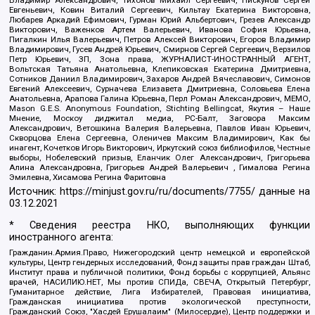
Владимир Александрович, Тихонов Михаил Сергеевич, Пискунов Сергей
Евгеньевич, Ковин Виталий Сергеевич, Кильтау Екатерина Викторовна,
Любарев Аркадий Ефимович, Гурман Юрий Альбертович, Грезев Александр
Викторович, Важенков Артем Валерьевич, Иванова София Юрьевна,
Пигалкин Илья Валерьевич, Петров Алексей Викторович, Егоров Владимир
Владимирович, Гусев Андрей Юрьевич, Смирнов Сергей Сергеевич, Верзилов
Петр Юрьевич, ЗП, Зона права, ЖУРНАЛИСТ-ИНОСТРАННЫЙ АГЕНТ,
Вольтская Татьяна Анатольевна, Клепиковская Екатерина Дмитриевна,
Сотников Даниил Владимирович, Захаров Андрей Вячеславович, Симонов
Евгений Алексеевич, Сурначева Елизавета Дмитриевна, Соловьева Елена
Анатольевна, Арапова Галина Юрьевна, Перл Роман Александрович, МЕМО,
Mason G.E.S. Anonymous Foundation, Stichting Bellingcat, Якутия – Наше
Мнение, Москоу диджитал медиа, РС-Балт, Заговора Максим
Александрович, Ветошкина Валерия Валерьевна, Павлов Иван Юрьевич,
Скворцова Елена Сергеевна, Оленичев Максим Владимирович, Как бы
инагент, Кочетков Игорь Викторович, Иркутский союз библиофилов, Честные
выборы, Нобелевский призыв, Еланчик Олег Александрович, Григорьева
Алина Александровна, Григорьев Андрей Валерьевич , Гималова Регина
Эмилевна, Хисамова Регина Фаритовна
Источник:
https://minjust.gov.ru/ru/documents/7755/
данные на
03.12.2021
* Сведения реестра НКО, выполняющих функции
иностранного агента:
Гражданин.Армия.Право, Нижегородский центр немецкой и европейской
культуры, Центр гендерных исследований, Фонд защиты прав граждан Штаб,
Институт права и публичной политики, Фонд борьбы с коррупцией, Альянс
врачей, НАСИЛИЮ.НЕТ, Мы против СПИДа, СВЕЧА, Открытый Петербург,
Гуманитарное действие, Лига Избирателей, Правовая инициатива,
Гражданская инициатива против экологической преступности,
Гражданский Союз, "Хасдей Ерушалаим" (Милосердие), Центр поддержки и