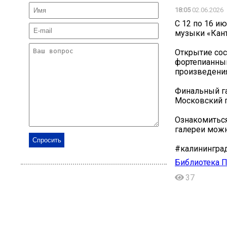
18:05
02.06.2026
С 12 по 16 и
музыки «Кант
Открытие сос
фортепианный
произведения
Финальный га
Московский 
Ознакомиться
галереи можно
#калининград
Библиотека П
37