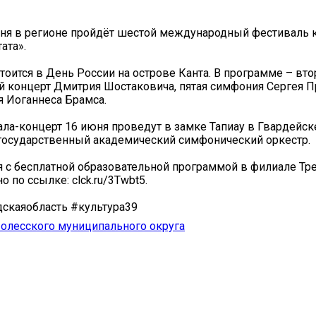
юня в регионе пройдёт шестой международный фестиваль 
ата».
тоится в День России на острове Канта. В программе – вто
 концерт Дмитрия Шостаковича, пятая симфония Сергея 
 Иоганнеса Брамса.
ла-концерт 16 июня проведут в замке Тапиау в Гвардейск
государственный академический симфонический оркестр.
 с бесплатной образовательной программой в филиале Тр
 по ссылке: clck.ru/3Twbt5.
скаяобласть #культура39
олесского муниципального округа