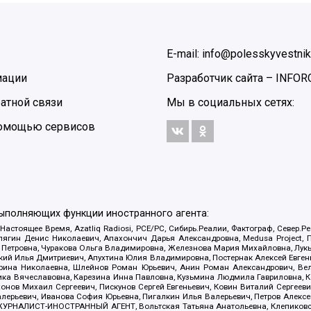
E-mail: info@polesskyvestnik
мации
Разработчик сайта –
INFOR
атной связи
Мы в социальных сетях:
 помощью сервисов
выполняющих функции иностранного агента:
 Настоящее Время, Azatliq Radiosi, PCE/PC, Сибирь.Реалии, Фактограф, Север
ягин Денис Николаевич, Апахончич Дарья Александровна, Medusa Project, П
етровна, Чуракова Ольга Владимировна, Железнова Мария Михайловна, Лукьян
й Илья Дмитриевич, Апухтина Юлия Владимировна, Постернак Алексей Евгеньев
рина Николаевна, Шлейнов Роман Юрьевич, Анин Роман Александрович, Вел
оника Вячеславовна, Карезина Инна Павловна, Кузьмина Людмила Гавриловна
ов Михаил Сергеевич, Пискунов Сергей Евгеньевич, Ковин Виталий Сергеевич
алерьевич, Иванова София Юрьевна, Пигалкин Илья Валерьевич, Петров Алексе
а, ЖУРНАЛИСТ-ИНОСТРАННЫЙ АГЕНТ, Вольтская Татьяна Анатольевна, Клепиков