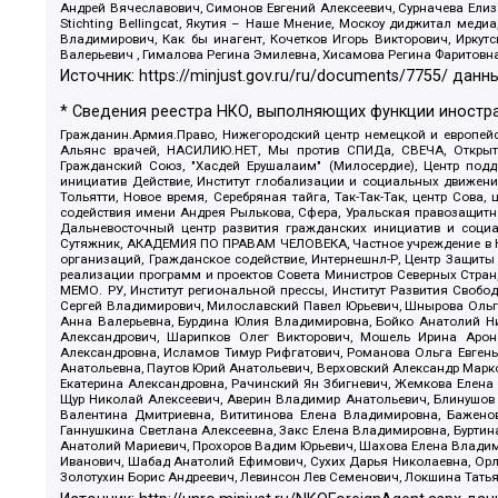
Андрей Вячеславович, Симонов Евгений Алексеевич, Сурначева Елиз
Stichting Bellingcat, Якутия – Наше Мнение, Москоу диджитал мед
Владимирович, Как бы инагент, Кочетков Игорь Викторович, Иркут
Валерьевич , Гималова Регина Эмилевна, Хисамова Регина Фаритовн
Источник:
https://minjust.gov.ru/ru/documents/7755/
данны
* Сведения реестра НКО, выполняющих функции иностра
Гражданин.Армия.Право, Нижегородский центр немецкой и европейск
Альянс врачей, НАСИЛИЮ.НЕТ, Мы против СПИДа, СВЕЧА, Открытый
Гражданский Союз, "Хасдей Ерушалаим" (Милосердие), Центр под
инициатив Действие, Институт глобализации и социальных движен
Тольятти, Новое время, Серебряная тайга, Так-Так-Так, центр Сова
содействия имени Андрея Рылькова, Сфера, Уральская правозащитна
Дальневосточный центр развития гражданских инициатив и социа
Сутяжник, АКАДЕМИЯ ПО ПРАВАМ ЧЕЛОВЕКА, Частное учреждение в Ка
организаций, Гражданское содействие, Интернешнл-Р, Центр Защиты
реализации программ и проектов Совета Министров Северных Стран
МЕМО. РУ, Институт региональной прессы, Институт Развития Своб
Сергей Владимирович, Милославский Павел Юрьевич, Шнырова Ольга
Анна Валерьевна, Бурдина Юлия Владимировна, Бойко Анатолий Ник
Александрович, Шарипков Олег Викторович, Мошель Ирина Ароно
Александровна, Исламов Тимур Рифгатович, Романова Ольга Евгень
Анатольевна, Паутов Юрий Анатольевич, Верховский Александр Марк
Екатерина Александровна, Рачинский Ян Збигневич, Жемкова Елена 
Щур Николай Алексеевич, Аверин Владимир Анатольевич, Блинушов 
Валентина Дмитриевна, Вититинова Елена Владимировна, Баженов
Ганнушкина Светлана Алексеевна, Закс Елена Владимировна, Буртин
Анатолий Мариевич, Прохоров Вадим Юрьевич, Шахова Елена Владими
Иванович, Шабад Анатолий Ефимович, Сухих Дарья Николаевна, Орл
Золотухин Борис Андреевич, Левинсон Лев Семенович, Локшина Тать