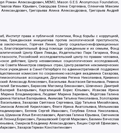
ерл Роман Александрович, МЕМО, Mason G.E.S. Anonymous Foundation,
, Павлов Иван Юрьевич, Скворцова Елена Сергеевна, Оленичев Максим
 Александрович, Григорьева Алина Александровна, Григорьев Андрей
б, Институт права и публичной политики, Фонд борьбы с коррупцией,
ива, Гражданская инициатива против экологической преступности,
рав заключенных, Горячая Линия, Центр социально-информационных
дан, Благотворительный фонд помощи осужденным и их семьям, Фонд
 Аналитический Центр Юрия Левады, Издательство Парк Гагарина, Фонд
гласности, Российский исследовательский центр по правам человека,
ское действие, Центр независимых социологических исследований,
в Совета Министров северных стран, Центр развития некоммерческих
стное учреждение в Санкт-Петербурге по административной поддержке
Общественная комиссия по сохранению наследия академика Сахарова,
нтимонопольная ассоциация, Дзугкоева Регина Николаевна, Кривенко
кий Александр Алексеевич, Васильева Анастасия Евгеньевна, Ривина
италий Евгеньевич, Барахоев Магомед Бекханович, Шевченко Дмитрий
 Валерий Валерьевич, Каргалицкий Борис Юльевич, Исакова Ирина
ва Марина Владимировна, Людевиг Марина Зариевна, Федотова Галина
уркина Наталья Валерьевна, Акимова Татьяна Николаевна, Золотарева
 Васильевна, Захарова Светлана Сергеевна, Щур Татьяна Михайловна,
 Симонов Алексей Кириллович, Флиге Ирина Анатольевна, Мельникова
адимирович, Беляев Сергей Иванович, Голубева Елена Николаевна,
вна, Шуманов Илья Вячеславович, Арапова Галина Юрьевна, Свечников
ий Леонид Борисович, Лукашевский Сергей Маркович, Бахмин Вячеслав
геньевна, Смирнов Владимир Александрович, Вицин Сергей Ефимович,
 Маркович, Захаров Герман Константинович