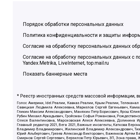
Порядок обработки персональных данных
Политика конфиденциальности и защиты инфор
Согласие на обработку персональных данных обр
Согласие на обработку персональных данных с
Yandex.Metrika, LiveInternet, top.mail.ru
Показать баннерные места
* Реестр иностранных средств массовой информации, 
Голос Америки, Idel.Реалии, Кавказ.Реалии, Крым.Реалии, Телеканал
Савицкая Людмила Алексеевна, Маркелов Сергей Евгеньевич, Камал
Гликин Максим Александрович, Маняхин Петр Борисович, Ярош Юлия П
Рубин Михаил Аркадьевич, Гройсман Софья Романовна, Рождественски
Олеся Валентиновна, Мароховская Алеся Алексеевна, Долинина И
Главный редактор 2021, Вега 2021, Важные иноагенты, Каткова Вер
Владимир Владимирович, Жилинский Владимир Александрович, Тихон
Юрий Альбертович, Грезев Александр Викторович, Важенков Артем В
Смирнов Сергей Сергеевич, Верзилов Петр Юрьевич, ЗП, Зона прав