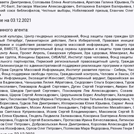
авета Дмитриевна, Соловьева Елена Анатольевна, Арапова Галина Юрьевна, П
иа, РС-Балт, Заговора Максим Александрович, Ветошкина Валерия Валерьевна
ский союз библиофилов, Честные выборы, Нобелевский призыв, Еланчик Олег
а
е на
03.12.2021
нного агента:
ой культуры, Центр гендерных исследований, Фонд защиты прав граждан Шта
 Петербург, Гуманитарное действие, Лига Избирателей, Правовая инициат
держки и содействия развитию средств массовой информации, В защиту п
ий, ВМЕСТЕ, Благотворительный фонд охраны здоровья и защиты прав граж
, центр Анна, Проект Апрель, Самарская губерния, Эра здоровья, Мемориал,
я группа, Женщины Евразии, СИБАЛЬТ, Институт прав человека, Фонд защиты 
льного партнерства, Пермский региональный правозащитный центр, Граждан
лининграде по административной поддержке реализации программ и проекто
 Прав Средств Массовой Информации, Институт развития прессы - Сибирь, Ча
, Фонд поддержки свободы прессы, Гражданский контроль, Человек и Закон, 
оды Информации, Экозащита!-Женсовет, Общественный вердикт, Евразийская а
 Вадимовна, Чанышева Лилия Айратовна, Сидорович Ольга Борисовна, Туровс
олаевич, Пивоваров Андрей Сергеевич, Дугин Сергей Георгиевич, Аверин В
вна, Шведов Григорий Сергеевич, Пономарев Лев Александрович, Созаев
евна, Щаров Сергей Алексадрович, Цирульников Борис Альбертович, Халидо
ович, Пислакова-Паркер Марина Петровна, Кочеткова Татьяна Владимировна, Ч
Борисовна, Гудков Лев Дмитриевич, Илларионова Юлия Юрьевна, Саранг Анна
Андрей Юрьевич, Мосин Алексей Геннадьевич, Гефтер Валентин Михайлович,
а Светлана Куприяновна, Исаев Сергей Владимирович, Максимов Сергей Вл
а Елена Юрьевна, Гендель Людмила Залмановна, Кокорина Екатерина Алексее
ровна, Подузов Сергей Васильевич, Протасова Ирина Вячеславовна, Литинск
ов Олег Петрович, Добровольская Анна Дмитриевна, Королева Александра Ев
яна Иосифовна, Орлов Олег Петрович, Полякова Мара Федоровна, Резник Генри