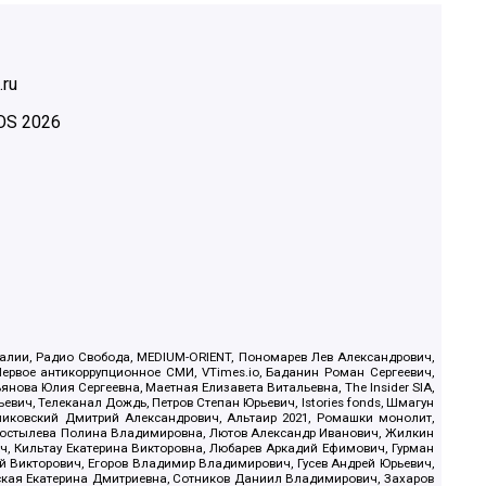
.ru
OS
2026
.Реалии, Радио Свобода, MEDIUM-ORIENT, Пономарев Лев Александрович,
ервое антикоррупционное СМИ, VTimes.io, Баданин Роман Сергеевич,
ова Юлия Сергеевна, Маетная Елизавета Витальевна, The Insider SIA,
ич, Телеканал Дождь, Петров Степан Юрьевич, Istories fonds, Шмагун
иковский Дмитрий Александрович, Альтаир 2021, Ромашки монолит,
, Костылева Полина Владимировна, Лютов Александр Иванович, Жилкин
, Кильтау Екатерина Викторовна, Любарев Аркадий Ефимович, Гурман
й Викторович, Егоров Владимир Владимирович, Гусев Андрей Юрьевич,
ская Екатерина Дмитриевна, Сотников Даниил Владимирович, Захаров