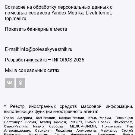
Согласие на обработку персональных данных с
помощью сервисов Yandex.Metrika, LiveInternet,
top.mail.ru
Показать баннерные места
E-mail: info@polesskyvestnik.ru
Разработчик сайта –
INFOROS
2026
Мы в социальных сетях:
* Реестр иностранных средств массовой информации,
выполняющих функции иностранного агента:
Голос Америки, Idel.Реалии, Кавказ.Реалии, Крым.Реалии, Телеканал
Настоящее Время, Azatliq Radiosi, PCE/PC, Сибирь.Реалии, Фактограф,
Север.Реалии, Радио Свобода, MEDIUM-ORIENT, Пономарев Лев
Александрович, Савицкая Людмила Алексеевна, Маркелов Сергей
Евгеньевич, Камалягин Денис Николаевич, Апахончич Дарья