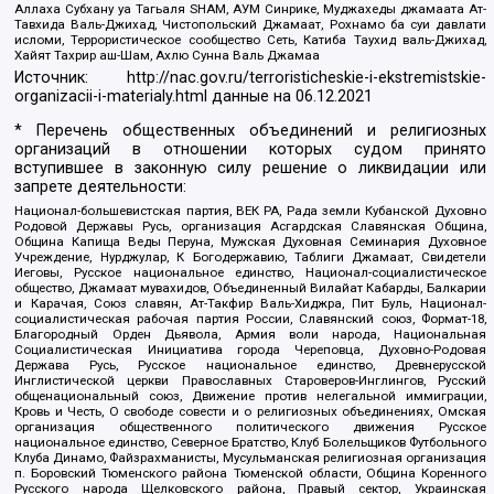
Аллаха Субхану уа Тагьаля SHAM, АУМ Синрике, Муджахеды джамаата Ат-
Тавхида Валь-Джихад, Чистопольский Джамаат, Рохнамо ба суи давлати
исломи, Террористическое сообщество Сеть, Катиба Таухид валь-Джихад,
Хайят Тахрир аш-Шам, Ахлю Сунна Валь Джамаа
Источник:
http://nac.gov.ru/terroristicheskie-i-ekstremistskie-
organizacii-i-materialy.html
данные на
06.12.2021
* Перечень общественных объединений и религиозных
организаций в отношении которых судом принято
вступившее в законную силу решение о ликвидации или
запрете деятельности:
Национал-большевистская партия, ВЕК РА, Рада земли Кубанской Духовно
Родовой Державы Русь, организация Асгардская Славянская Община,
Община Капища Веды Перуна, Мужская Духовная Семинария Духовное
Учреждение, Нурджулар, К Богодержавию, Таблиги Джамаат, Свидетели
Иеговы, Русское национальное единство, Национал-социалистическое
общество, Джамаат мувахидов, Объединенный Вилайат Кабарды, Балкарии
и Карачая, Союз славян, Ат-Такфир Валь-Хиджра, Пит Буль, Национал-
социалистическая рабочая партия России, Славянский союз, Формат-18,
Благородный Орден Дьявола, Армия воли народа, Национальная
Социалистическая Инициатива города Череповца, Духовно-Родовая
Держава Русь, Русское национальное единство, Древнерусской
Инглистической церкви Православных Староверов-Инглингов, Русский
общенациональный союз, Движение против нелегальной иммиграции,
Кровь и Честь, О свободе совести и о религиозных объединениях, Омская
организация общественного политического движения Русское
национальное единство, Северное Братство, Клуб Болельщиков Футбольного
Клуба Динамо, Файзрахманисты, Мусульманская религиозная организация
п. Боровский Тюменского района Тюменской области, Община Коренного
Русского народа Щелковского района, Правый сектор, Украинская