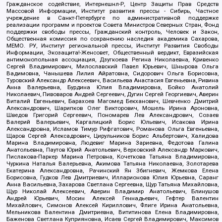
Гражданское содействие, Интернешнл-Р, Центр Защиты Прав Средств
Массовой Информации, Институт развития прессы - Сибирь, Частное
учреждение в Санкт-Петербурге по административной поддержке
реализации программ и проектов Совета Министров Северных Стран, Фонд
поддержки свободы прессы, Гражданский контроль, Человек и Закон,
Общественная комиссия по сохранению наследия академика Сахарова,
МЕМО. РУ, Институт региональной прессы, Институт Развития Свободы
Информации, Экозащита!-Женсовет, Общественный вердикт, Евразийская
антимонопольная ассоциация, Дзугкоева Регина Николаевна, Кривенко
Сергей Владимирович, Милославский Павел Юрьевич, Шнырова Ольга
Вадимовна, Чанышева Лилия Айратовна, Сидорович Ольга Борисовна,
Туровский Александр Алексеевич, Васильева Анастасия Евгеньевна, Ривина
Анна Валерьевна, Бурдина Юлия Владимировна, Бойко Анатолий
Николаевич, Пивоваров Андрей Сергеевич, Дугин Сергей Георгиевич, Аверин
Виталий Евгеньевич, Барахоев Магомед Бекханович, Шевченко Дмитрий
Александрович, Шарипков Олег Викторович, Мошель Ирина Ароновна,
Шведов Григорий Сергеевич, Пономарев Лев Александрович, Созаев
Валерий Валерьевич, Каргалицкий Борис Юльевич, Исакова Ирина
Александровна, Исламов Тимур Рифгатович, Романова Ольга Евгеньевна,
Щаров Сергей Алексадрович, Цирульников Борис Альбертович, Халидова
Марина Владимировна, Людевиг Марина Зариевна, Федотова Галина
Анатольевна, Паутов Юрий Анатольевич, Верховский Александр Маркович,
Пислакова-Паркер Марина Петровна, Кочеткова Татьяна Владимировна,
Чуркина Наталья Валерьевна, Акимова Татьяна Николаевна, Золотарева
Екатерина Александровна, Рачинский Ян Збигневич, Жемкова Елена
Борисовна, Гудков Лев Дмитриевич, Илларионова Юлия Юрьевна, Саранг
Анна Васильевна, Захарова Светлана Сергеевна, Щур Татьяна Михайловна,
Щур Николай Алексеевич, Аверин Владимир Анатольевич, Блинушов
Андрей Юрьевич, Мосин Алексей Геннадьевич, Гефтер Валентин
Михайлович, Симонов Алексей Кириллович, Флиге Ирина Анатольевна,
Мельникова Валентина Дмитриевна, Вититинова Елена Владимировна,
Баженова Светлана Куприяновна, Исаев Сергей Владимирович, Максимов