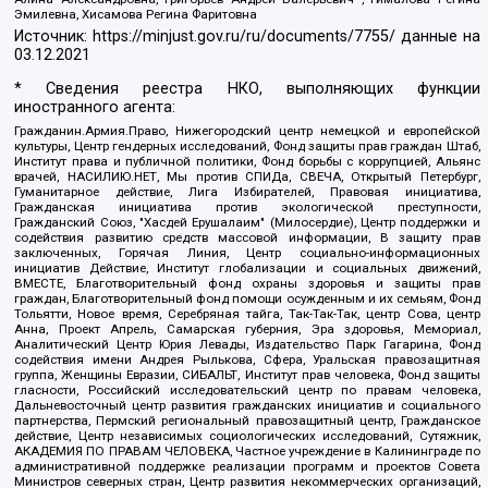
Эмилевна, Хисамова Регина Фаритовна
Источник:
https://minjust.gov.ru/ru/documents/7755/
данные на
03.12.2021
* Сведения реестра НКО, выполняющих функции
иностранного агента:
Гражданин.Армия.Право, Нижегородский центр немецкой и европейской
культуры, Центр гендерных исследований, Фонд защиты прав граждан Штаб,
Институт права и публичной политики, Фонд борьбы с коррупцией, Альянс
врачей, НАСИЛИЮ.НЕТ, Мы против СПИДа, СВЕЧА, Открытый Петербург,
Гуманитарное действие, Лига Избирателей, Правовая инициатива,
Гражданская инициатива против экологической преступности,
Гражданский Союз, "Хасдей Ерушалаим" (Милосердие), Центр поддержки и
содействия развитию средств массовой информации, В защиту прав
заключенных, Горячая Линия, Центр социально-информационных
инициатив Действие, Институт глобализации и социальных движений,
ВМЕСТЕ, Благотворительный фонд охраны здоровья и защиты прав
граждан, Благотворительный фонд помощи осужденным и их семьям, Фонд
Тольятти, Новое время, Серебряная тайга, Так-Так-Так, центр Сова, центр
Анна, Проект Апрель, Самарская губерния, Эра здоровья, Мемориал,
Аналитический Центр Юрия Левады, Издательство Парк Гагарина, Фонд
содействия имени Андрея Рылькова, Сфера, Уральская правозащитная
группа, Женщины Евразии, СИБАЛЬТ, Институт прав человека, Фонд защиты
гласности, Российский исследовательский центр по правам человека,
Дальневосточный центр развития гражданских инициатив и социального
партнерства, Пермский региональный правозащитный центр, Гражданское
действие, Центр независимых социологических исследований, Сутяжник,
АКАДЕМИЯ ПО ПРАВАМ ЧЕЛОВЕКА, Частное учреждение в Калининграде по
административной поддержке реализации программ и проектов Совета
Министров северных стран, Центр развития некоммерческих организаций,