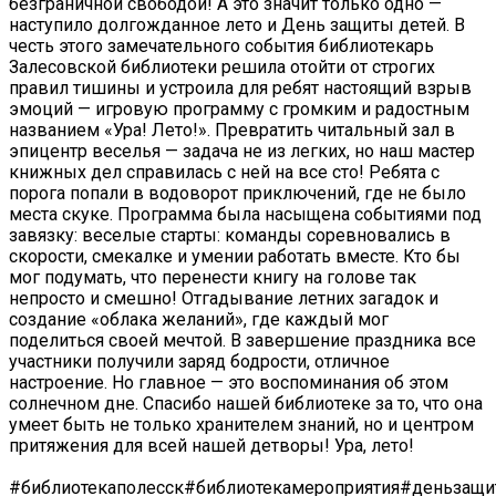
безграничной свободой! А это значит только одно —
наступило долгожданное лето и День защиты детей. В
честь этого замечательного события библиотекарь
Залесовской библиотеки решила отойти от строгих
правил тишины и устроила для ребят настоящий взрыв
эмоций — игровую программу с громким и радостным
названием «Ура! Лето!». Превратить читальный зал в
эпицентр веселья — задача не из легких, но наш мастер
книжных дел справилась с ней на все сто! Ребята с
порога попали в водоворот приключений, где не было
места скуке. Программа была насыщена событиями под
завязку: веселые старты: команды соревновались в
скорости, смекалке и умении работать вместе. Кто бы
мог подумать, что перенести книгу на голове так
непросто и смешно! Отгадывание летних загадок и
создание «облака желаний», где каждый мог
поделиться своей мечтой. В завершение праздника все
участники получили заряд бодрости, отличное
настроение. Но главное — это воспоминания об этом
солнечном дне. Спасибо нашей библиотеке за то, что она
умеет быть не только хранителем знаний, но и центром
притяжения для всей нашей детворы! Ура, лето!
#библиотекаполесск#библиотекамероприятия#деньзащи