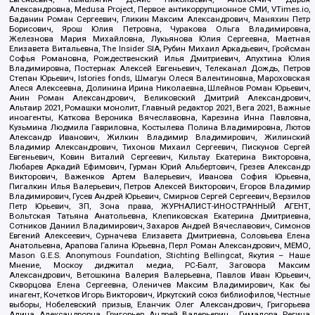
Александровна, Medusa Project, Первое антикоррупционное СМИ, VTimes.io,
Баданин Роман Сергеевич, Гликин Максим Александрович, Маняхин Петр
Борисович, Ярош Юлия Петровна, Чуракова Ольга Владимировна,
Железнова Мария Михайловна, Лукьянова Юлия Сергеевна, Маетная
Елизавета Витальевна, The Insider SIA, Рубин Михаил Аркадьевич, Гройсман
Софья Романовна, Рождественский Илья Дмитриевич, Апухтина Юлия
Владимировна, Постернак Алексей Евгеньевич, Телеканал Дождь, Петров
Степан Юрьевич, Istories fonds, Шмагун Олеся Валентиновна, Мароховская
Алеся Алексеевна, Долинина Ирина Николаевна, Шлейнов Роман Юрьевич,
Анин Роман Александрович, Великовский Дмитрий Александрович,
Альтаир 2021, Ромашки монолит, Главный редактор 2021, Вега 2021, Важные
иноагенты, Каткова Вероника Вячеславовна, Карезина Инна Павловна,
Кузьмина Людмила Гавриловна, Костылева Полина Владимировна, Лютов
Александр Иванович, Жилкин Владимир Владимирович, Жилинский
Владимир Александрович, Тихонов Михаил Сергеевич, Пискунов Сергей
Евгеньевич, Ковин Виталий Сергеевич, Кильтау Екатерина Викторовна,
Любарев Аркадий Ефимович, Гурман Юрий Альбертович, Грезев Александр
Викторович, Важенков Артем Валерьевич, Иванова София Юрьевна,
Пигалкин Илья Валерьевич, Петров Алексей Викторович, Егоров Владимир
Владимирович, Гусев Андрей Юрьевич, Смирнов Сергей Сергеевич, Верзилов
Петр Юрьевич, ЗП, Зона права, ЖУРНАЛИСТ-ИНОСТРАННЫЙ АГЕНТ,
Вольтская Татьяна Анатольевна, Клепиковская Екатерина Дмитриевна,
Сотников Даниил Владимирович, Захаров Андрей Вячеславович, Симонов
Евгений Алексеевич, Сурначева Елизавета Дмитриевна, Соловьева Елена
Анатольевна, Арапова Галина Юрьевна, Перл Роман Александрович, МЕМО,
Mason G.E.S. Anonymous Foundation, Stichting Bellingcat, Якутия – Наше
Мнение, Москоу диджитал медиа, РС-Балт, Заговора Максим
Александрович, Ветошкина Валерия Валерьевна, Павлов Иван Юрьевич,
Скворцова Елена Сергеевна, Оленичев Максим Владимирович, Как бы
инагент, Кочетков Игорь Викторович, Иркутский союз библиофилов, Честные
выборы, Нобелевский призыв, Еланчик Олег Александрович, Григорьева
Алина Александровна, Григорьев Андрей Валерьевич , Гималова Регина