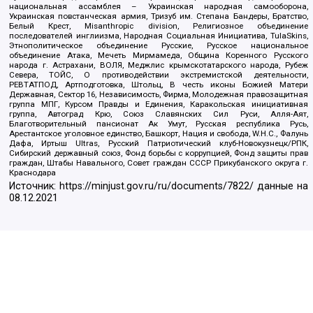
национальная ассамблея – Украинская народная самооборона,
Украинская повстанческая армия, Тризуб им. Степана Бандеры, Братство,
Белый Крест, Misanthropic division, Религиозное объединение
последователей инглиизма, Народная Социальная Инициатива, TulaSkins,
Этнополитическое объединение Русские, Русское национальное
объединение Атака, Мечеть Мирмамеда, Община Коренного Русского
народа г. Астрахани, ВОЛЯ, Меджлис крымскотатарского народа, Рубеж
Севера, ТОЙС, О противодействии экстремистской деятельности,
РЕВТАТПОД, Артподготовка, Штольц, В честь иконы Божией Матери
Державная, Сектор 16, Независимость, Фирма, Молодежная правозащитная
группа МПГ, Курсом Правды и Единения, Каракольская инициативная
группа, Автоград Крю, Союз Славянских Сил Руси, Алля-Аят,
Благотворительный пансионат Ак Умут, Русская республика Русь,
Арестантское уголовное единство, Башкорт, Нация и свобода, W.H.С., Фалунь
Дафа, Иртыш Ultras, Русский Патриотический клуб-Новокузнецк/РПК,
Сибирский державный союз, Фонд борьбы с коррупцией, Фонд защиты прав
граждан, Штабы Навального, Совет граждан СССР Прикубанского округа г.
Краснодара
Источник:
https://minjust.gov.ru/ru/documents/7822/
данные на
08.12.2021