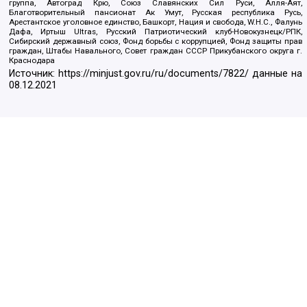
группа, Автоград Крю, Союз Славянских Сил Руси, Алля-Аят,
Благотворительный пансионат Ак Умут, Русская республика Русь,
Арестантское уголовное единство, Башкорт, Нация и свобода, W.H.С., Фалунь
Дафа, Иртыш Ultras, Русский Патриотический клуб-Новокузнецк/РПК,
Сибирский державный союз, Фонд борьбы с коррупцией, Фонд защиты прав
граждан, Штабы Навального, Совет граждан СССР Прикубанского округа г.
Краснодара
Источник:
https://minjust.gov.ru/ru/documents/7822/
данные на
08.12.2021