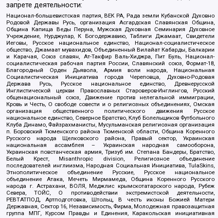
запрете деятельности:
Национал-большевистская партия, ВЕК РА, Рада земли Кубанской Духовно
Родовой Державы Русь, организация Асгардская Славянская Община,
Община Капища Веды Перуна, Мужская Духовная Семинария Духовное
Учреждение, Нурджулар, К Богодержавию, Таблиги Джамаат, Свидетели
Иеговы, Русское национальное единство, Национал-социалистическое
общество, Джамаат мувахидов, Объединенный Вилайат Кабарды, Балкарии
и Карачая, Союз славян, Ат-Такфир Валь-Хиджра, Пит Буль, Национал-
социалистическая рабочая партия России, Славянский союз, Формат-18,
Благородный Орден Дьявола, Армия воли народа, Национальная
Социалистическая Инициатива города Череповца, Духовно-Родовая
Держава Русь, Русское национальное единство, Древнерусской
Инглистической церкви Православных Староверов-Инглингов, Русский
общенациональный союз, Движение против нелегальной иммиграции,
Кровь и Честь, О свободе совести и о религиозных объединениях, Омская
организация общественного политического движения Русское
национальное единство, Северное Братство, Клуб Болельщиков Футбольного
Клуба Динамо, Файзрахманисты, Мусульманская религиозная организация
п. Боровский Тюменского района Тюменской области, Община Коренного
Русского народа Щелковского района, Правый сектор, Украинская
национальная ассамблея – Украинская народная самооборона,
Украинская повстанческая армия, Тризуб им. Степана Бандеры, Братство,
Белый Крест, Misanthropic division, Религиозное объединение
последователей инглиизма, Народная Социальная Инициатива, TulaSkins,
Этнополитическое объединение Русские, Русское национальное
объединение Атака, Мечеть Мирмамеда, Община Коренного Русского
народа г. Астрахани, ВОЛЯ, Меджлис крымскотатарского народа, Рубеж
Севера, ТОЙС, О противодействии экстремистской деятельности,
РЕВТАТПОД, Артподготовка, Штольц, В честь иконы Божией Матери
Державная, Сектор 16, Независимость, Фирма, Молодежная правозащитная
группа МПГ, Курсом Правды и Единения, Каракольская инициативная