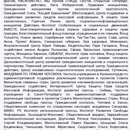
врачей, НАСИЛИЮ.НЕТ, Мы против СПИДа, СВЕЧА, Открытый Петербург,
Гуманитарное действие, Лига Избирателей, Правовая инициатива,
Гражданская инициатива против экологической преступности,
Гражданский Союз, "Хасдей Ерушалаим" (Милосердие), Центр поддержки и
содействия развитию средств массовой информации, В защиту прав
заключенных, Горячая Линия, Центр социально-информационных
инициатив Действие, Институт глобализации и социальных движений,
ВМЕСТЕ, Благотворительный фонд охраны здоровья и защиты прав
граждан, Благотворительный фонд помощи осужденным и их семьям, Фонд
Тольятти, Новое время, Серебряная тайга, Так-Так-Так, центр Сова, центр
Анна, Проект Апрель, Самарская губерния, Эра здоровья, Мемориал,
Аналитический Центр Юрия Левады, Издательство Парк Гагарина, Фонд
содействия имени Андрея Рылькова, Сфера, Уральская правозащитная
группа, Женщины Евразии, СИБАЛЬТ, Институт прав человека, Фонд защиты
гласности, Российский исследовательский центр по правам человека,
Дальневосточный центр развития гражданских инициатив и социального
партнерства, Пермский региональный правозащитный центр, Гражданское
действие, Центр независимых социологических исследований, Сутяжник,
АКАДЕМИЯ ПО ПРАВАМ ЧЕЛОВЕКА, Частное учреждение в Калининграде по
административной поддержке реализации программ и проектов Совета
Министров северных стран, Центр развития некоммерческих организаций,
Гражданское содействие, Интернешнл-Р, Центр Защиты Прав Средств
Массовой Информации, Институт развития прессы - Сибирь, Частное
учреждение в Санкт-Петербурге по административной поддержке
реализации программ и проектов Совета Министров Северных Стран, Фонд
поддержки свободы прессы, Гражданский контроль, Человек и Закон,
Общественная комиссия по сохранению наследия академика Сахарова,
МЕМО. РУ, Институт региональной прессы, Институт Развития Свободы
Информации, Экозащита!-Женсовет, Общественный вердикт, Евразийская
антимонопольная ассоциация, Дзугкоева Регина Николаевна, Кривенко
Сергей Владимирович, Милославский Павел Юрьевич, Шнырова Ольга
Вадимовна, Чанышева Лилия Айратовна, Сидорович Ольга Борисовна,