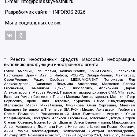
E-mail: info@polesskyvestnik.ru
Разработчик сайта –
INFOROS
2026
Мы в социальных сетях:
* Реестр иностранных средств массовой информации,
выполняющих функции иностранного агента:
Голос Америки, Idel.Реалии, Кавказ.Реалии, Крым.Реалии, Телеканал
Настоящее Время, Azatliq Radiosi, PCE/PC, Сибирь.Реалии, Фактограф,
Север.Реалии, Радио Свобода, MEDIUM-ORIENT, Пономарев Лев
Александрович, Савицкая Людмила Алексеевна, Маркелов Сергей
Евгеньевич, Камалягин Денис Николаевич, Апахончич Дарья
Александровна, Medusa Project, Первое антикоррупционное СМИ, VTimes.io,
Баданин Роман Сергеевич, Гликин Максим Александрович, Маняхин Петр
Борисович, Ярош Юлия Петровна, Чуракова Ольга Владимировна,
Железнова Мария Михайловна, Лукьянова Юлия Сергеевна, Маетная
Елизавета Витальевна, The Insider SIA, Рубин Михаил Аркадьевич, Гройсман
Софья Романовна, Рождественский Илья Дмитриевич, Апухтина Юлия
Владимировна, Постернак Алексей Евгеньевич, Телеканал Дождь, Петров
Степан Юрьевич, Istories fonds, Шмагун Олеся Валентиновна, Мароховская
Алеся Алексеевна, Долинина Ирина Николаевна, Шлейнов Роман Юрьевич,
Анин Роман Александрович, Великовский Дмитрий Александрович,
Альтаир 2021, Ромашки монолит, Главный редактор 2021, Вега 2021, Важные