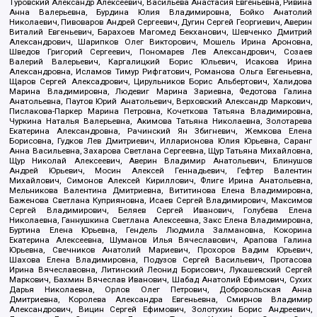
Туровский Александр Алексеевич, Васильева Анастасия Евгеньевна, Ривина
Анна Валерьевна, Бурдина Юлия Владимировна, Бойко Анатолий
Николаевич, Пивоваров Андрей Сергеевич, Дугин Сергей Георгиевич, Аверин
Виталий Евгеньевич, Барахоев Магомед Бекханович, Шевченко Дмитрий
Александрович, Шарипков Олег Викторович, Мошель Ирина Ароновна,
Шведов Григорий Сергеевич, Пономарев Лев Александрович, Созаев
Валерий Валерьевич, Каргалицкий Борис Юльевич, Исакова Ирина
Александровна, Исламов Тимур Рифгатович, Романова Ольга Евгеньевна,
Щаров Сергей Алексадрович, Цирульников Борис Альбертович, Халидова
Марина Владимировна, Людевиг Марина Зариевна, Федотова Галина
Анатольевна, Паутов Юрий Анатольевич, Верховский Александр Маркович,
Пислакова-Паркер Марина Петровна, Кочеткова Татьяна Владимировна,
Чуркина Наталья Валерьевна, Акимова Татьяна Николаевна, Золотарева
Екатерина Александровна, Рачинский Ян Збигневич, Жемкова Елена
Борисовна, Гудков Лев Дмитриевич, Илларионова Юлия Юрьевна, Саранг
Анна Васильевна, Захарова Светлана Сергеевна, Щур Татьяна Михайловна,
Щур Николай Алексеевич, Аверин Владимир Анатольевич, Блинушов
Андрей Юрьевич, Мосин Алексей Геннадьевич, Гефтер Валентин
Михайлович, Симонов Алексей Кириллович, Флиге Ирина Анатольевна,
Мельникова Валентина Дмитриевна, Вититинова Елена Владимировна,
Баженова Светлана Куприяновна, Исаев Сергей Владимирович, Максимов
Сергей Владимирович, Беляев Сергей Иванович, Голубева Елена
Николаевна, Ганнушкина Светлана Алексеевна, Закс Елена Владимировна,
Буртина Елена Юрьевна, Гендель Людмила Залмановна, Кокорина
Екатерина Алексеевна, Шуманов Илья Вячеславович, Арапова Галина
Юрьевна, Свечников Анатолий Мариевич, Прохоров Вадим Юрьевич,
Шахова Елена Владимировна, Подузов Сергей Васильевич, Протасова
Ирина Вячеславовна, Литинский Леонид Борисович, Лукашевский Сергей
Маркович, Бахмин Вячеслав Иванович, Шабад Анатолий Ефимович, Сухих
Дарья Николаевна, Орлов Олег Петрович, Добровольская Анна
Дмитриевна, Королева Александра Евгеньевна, Смирнов Владимир
Александрович, Вицин Сергей Ефимович, Золотухин Борис Андреевич,