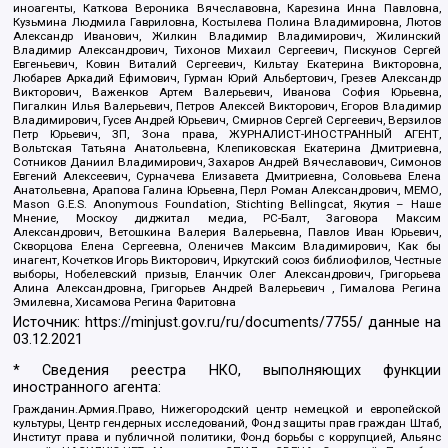
иноагенты, Каткова Вероника Вячеславовна, Карезина Инна Павловна,
Кузьмина Людмила Гавриловна, Костылева Полина Владимировна, Лютов
Александр Иванович, Жилкин Владимир Владимирович, Жилинский
Владимир Александрович, Тихонов Михаил Сергеевич, Пискунов Сергей
Евгеньевич, Ковин Виталий Сергеевич, Кильтау Екатерина Викторовна,
Любарев Аркадий Ефимович, Гурман Юрий Альбертович, Грезев Александр
Викторович, Важенков Артем Валерьевич, Иванова София Юрьевна,
Пигалкин Илья Валерьевич, Петров Алексей Викторович, Егоров Владимир
Владимирович, Гусев Андрей Юрьевич, Смирнов Сергей Сергеевич, Верзилов
Петр Юрьевич, ЗП, Зона права, ЖУРНАЛИСТ-ИНОСТРАННЫЙ АГЕНТ,
Вольтская Татьяна Анатольевна, Клепиковская Екатерина Дмитриевна,
Сотников Даниил Владимирович, Захаров Андрей Вячеславович, Симонов
Евгений Алексеевич, Сурначева Елизавета Дмитриевна, Соловьева Елена
Анатольевна, Арапова Галина Юрьевна, Перл Роман Александрович, МЕМО,
Mason G.E.S. Anonymous Foundation, Stichting Bellingcat, Якутия – Наше
Мнение, Москоу диджитал медиа, РС-Балт, Заговора Максим
Александрович, Ветошкина Валерия Валерьевна, Павлов Иван Юрьевич,
Скворцова Елена Сергеевна, Оленичев Максим Владимирович, Как бы
инагент, Кочетков Игорь Викторович, Иркутский союз библиофилов, Честные
выборы, Нобелевский призыв, Еланчик Олег Александрович, Григорьева
Алина Александровна, Григорьев Андрей Валерьевич , Гималова Регина
Эмилевна, Хисамова Регина Фаритовна
Источник:
https://minjust.gov.ru/ru/documents/7755/
данные на
03.12.2021
* Сведения реестра НКО, выполняющих функции
иностранного агента:
Гражданин.Армия.Право, Нижегородский центр немецкой и европейской
культуры, Центр гендерных исследований, Фонд защиты прав граждан Штаб,
Институт права и публичной политики, Фонд борьбы с коррупцией, Альянс