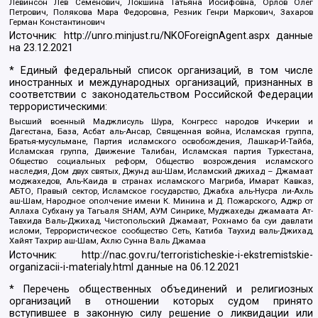
Левинсон Лев Семенович, Локшина Татьяна Иосифовна, Орлов Олег
Петрович, Полякова Мара Федоровна, Резник Генри Маркович, Захаров
Герман Константинович
Источник:
http://unro.minjust.ru/NKOForeignAgent.aspx
данные
на
23.12.2021
* Единый федеральный список организаций, в том числе
иностранных и международных организаций, признанных в
соответствии с законодательством Российской Федерации
террористическими:
Высший военный Маджлисуль Шура, Конгресс народов Ичкерии и
Дагестана, База, Асбат аль-Ансар, Священная война, Исламская группа,
Братья-мусульмане, Партия исламского освобождения, Лашкар-И-Тайба,
Исламская группа, Движение Талибан, Исламская партия Туркестана,
Общество социальных реформ, Общество возрождения исламского
наследия, Дом двух святых, Джунд аш-Шам, Исламский джихад – Джамаат
моджахедов, Аль-Каида в странах исламского Магриба, Имарат Кавказ,
АБТО, Правый сектор, Исламское государство, Джабха аль-Нусра ли-Ахль
аш-Шам, Народное ополчение имени К. Минина и Д. Пожарского, Аджр от
Аллаха Субхану уа Тагьаля SHAM, АУМ Синрике, Муджахеды джамаата Ат-
Тавхида Валь-Джихад, Чистопольский Джамаат, Рохнамо ба суи давлати
исломи, Террористическое сообщество Сеть, Катиба Таухид валь-Джихад,
Хайят Тахрир аш-Шам, Ахлю Сунна Валь Джамаа
Источник:
http://nac.gov.ru/terroristicheskie-i-ekstremistskie-
organizacii-i-materialy.html
данные на
06.12.2021
* Перечень общественных объединений и религиозных
организаций в отношении которых судом принято
вступившее в законную силу решение о ликвидации или