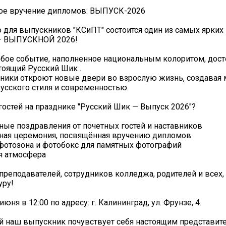
ое вручение дипломов: ВЫПУСК-2026
 для выпускников "КСиПТ" состоится один из самых ярких
— ВЫПУСКНОЙ 2026!
обое событие, наполненное национальным колоритом, дос
тоящий Русский Шик .
ники откроют новые двери во взрослую жизнь, создавая
усского стиля и современностью.
гостей на празднике "Русский Шик — Выпуск 2026"?
ные поздравления от почетных гостей и наставников
нная церемония, посвящённая вручению дипломов
 фотозона и фотобокс для памятных фотографий
я атмосфера
реподавателей, сотрудников колледжа, родителей и всех, 
уру!
юня в 12:00 по адресу: г. Калининград, ул. Фрунзе, 4.
 наш выпускник почувствует себя настоящим представит