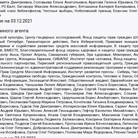
авета Дмитриевна, Соловьева Елена Анатольевна, Арапова Галина Юрьевна, П
иа, РС-Балт, Заговора Максим Александрович, Ветошкина Валерия Валерьевна
ский союз библиофилов, Честные выборы, Нобелевский призыв, Еланчик Олег
а
е на
03.12.2021
нного агента:
ой культуры, Центр гендерных исследований, Фонд защиты прав граждан Шта
 Петербург, Гуманитарное действие, Лига Избирателей, Правовая инициат
держки и содействия развитию средств массовой информации, В защиту п
ий, ВМЕСТЕ, Благотворительный фонд охраны здоровья и защиты прав граж
, центр Анна, Проект Апрель, Самарская губерния, Эра здоровья, Мемориал,
я группа, Женщины Евразии, СИБАЛЬТ, Институт прав человека, Фонд защиты 
льного партнерства, Пермский региональный правозащитный центр, Граждан
лининграде по административной поддержке реализации программ и проекто
 Прав Средств Массовой Информации, Институт развития прессы - Сибирь, Ча
, Фонд поддержки свободы прессы, Гражданский контроль, Человек и Закон, 
оды Информации, Экозащита!-Женсовет, Общественный вердикт, Евразийская а
 Вадимовна, Чанышева Лилия Айратовна, Сидорович Ольга Борисовна, Туровс
олаевич, Пивоваров Андрей Сергеевич, Дугин Сергей Георгиевич, Аверин В
вна, Шведов Григорий Сергеевич, Пономарев Лев Александрович, Созаев
евна, Щаров Сергей Алексадрович, Цирульников Борис Альбертович, Халидо
ович, Пислакова-Паркер Марина Петровна, Кочеткова Татьяна Владимировна, Ч
Борисовна, Гудков Лев Дмитриевич, Илларионова Юлия Юрьевна, Саранг Анна
Андрей Юрьевич, Мосин Алексей Геннадьевич, Гефтер Валентин Михайлович,
а Светлана Куприяновна, Исаев Сергей Владимирович, Максимов Сергей Вл
а Елена Юрьевна, Гендель Людмила Залмановна, Кокорина Екатерина Алексее
ровна, Подузов Сергей Васильевич, Протасова Ирина Вячеславовна, Литинск
ов Олег Петрович, Добровольская Анна Дмитриевна, Королева Александра Ев
яна Иосифовна, Орлов Олег Петрович, Полякова Мара Федоровна, Резник Генри