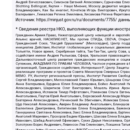
Андрей Вячеславович, Симонов Евгений Алексеевич, Сурначева Елиз
Stichting Bellingcat, Якутия – Наше Мнение, Москоу диджитал мед
Владимирович, Как бы инагент, Кочетков Игорь Викторович, Иркут
Валерьевич , Гималова Регина Эмилевна, Хисамова Регина Фаритовн
Источник:
https://minjust.gov.ru/ru/documents/7755/
данны
* Сведения реестра НКО, выполняющих функции иностра
Гражданин.Армия.Право, Нижегородский центр немецкой и европейск
Альянс врачей, НАСИЛИЮ.НЕТ, Мы против СПИДа, СВЕЧА, Открытый
Гражданский Союз, "Хасдей Ерушалаим" (Милосердие), Центр под
инициатив Действие, Институт глобализации и социальных движен
Тольятти, Новое время, Серебряная тайга, Так-Так-Так, центр Сова
содействия имени Андрея Рылькова, Сфера, Уральская правозащитна
Дальневосточный центр развития гражданских инициатив и социа
Сутяжник, АКАДЕМИЯ ПО ПРАВАМ ЧЕЛОВЕКА, Частное учреждение в Ка
организаций, Гражданское содействие, Интернешнл-Р, Центр Защиты
реализации программ и проектов Совета Министров Северных Стран
МЕМО. РУ, Институт региональной прессы, Институт Развития Своб
Сергей Владимирович, Милославский Павел Юрьевич, Шнырова Ольга
Анна Валерьевна, Бурдина Юлия Владимировна, Бойко Анатолий Ник
Александрович, Шарипков Олег Викторович, Мошель Ирина Ароно
Александровна, Исламов Тимур Рифгатович, Романова Ольга Евгень
Анатольевна, Паутов Юрий Анатольевич, Верховский Александр Марк
Екатерина Александровна, Рачинский Ян Збигневич, Жемкова Елена 
Щур Николай Алексеевич, Аверин Владимир Анатольевич, Блинушов 
Валентина Дмитриевна, Вититинова Елена Владимировна, Баженов
Ганнушкина Светлана Алексеевна, Закс Елена Владимировна, Буртин
Анатолий Мариевич, Прохоров Вадим Юрьевич, Шахова Елена Владими
Иванович, Шабад Анатолий Ефимович, Сухих Дарья Николаевна, Орл
Золотухин Борис Андреевич, Левинсон Лев Семенович, Локшина Тать