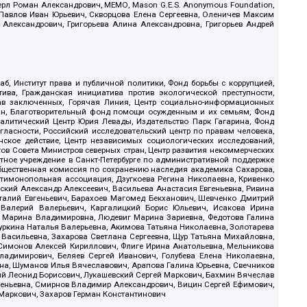
ерл Роман Александрович, МЕМО, Mason G.E.S. Anonymous Foundation,
, Павлов Иван Юрьевич, Скворцова Елена Сергеевна, Оленичев Максим
 Александрович, Григорьева Алина Александровна, Григорьев Андрей
б, Институт права и публичной политики, Фонд борьбы с коррупцией,
ива, Гражданская инициатива против экологической преступности,
рав заключенных, Горячая Линия, Центр социально-информационных
дан, Благотворительный фонд помощи осужденным и их семьям, Фонд
 Аналитический Центр Юрия Левады, Издательство Парк Гагарина, Фонд
гласности, Российский исследовательский центр по правам человека,
ское действие, Центр независимых социологических исследований,
в Совета Министров северных стран, Центр развития некоммерческих
стное учреждение в Санкт-Петербурге по административной поддержке
Общественная комиссия по сохранению наследия академика Сахарова,
нтимонопольная ассоциация, Дзугкоева Регина Николаевна, Кривенко
кий Александр Алексеевич, Васильева Анастасия Евгеньевна, Ривина
италий Евгеньевич, Барахоев Магомед Бекханович, Шевченко Дмитрий
 Валерий Валерьевич, Каргалицкий Борис Юльевич, Исакова Ирина
ва Марина Владимировна, Людевиг Марина Зариевна, Федотова Галина
уркина Наталья Валерьевна, Акимова Татьяна Николаевна, Золотарева
 Васильевна, Захарова Светлана Сергеевна, Щур Татьяна Михайловна,
 Симонов Алексей Кириллович, Флиге Ирина Анатольевна, Мельникова
адимирович, Беляев Сергей Иванович, Голубева Елена Николаевна,
вна, Шуманов Илья Вячеславович, Арапова Галина Юрьевна, Свечников
ий Леонид Борисович, Лукашевский Сергей Маркович, Бахмин Вячеслав
геньевна, Смирнов Владимир Александрович, Вицин Сергей Ефимович,
 Маркович, Захаров Герман Константинович