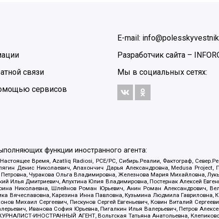
E-mail: info@polesskyvestnik
мации
Разработчик сайта –
INFOR
атной связи
Мы в социальных сетях:
 помощью сервисов
выполняющих функции иностранного агента:
 Настоящее Время, Azatliq Radiosi, PCE/PC, Сибирь.Реалии, Фактограф, Север
ягин Денис Николаевич, Апахончич Дарья Александровна, Medusa Project, П
етровна, Чуракова Ольга Владимировна, Железнова Мария Михайловна, Лукьян
й Илья Дмитриевич, Апухтина Юлия Владимировна, Постернак Алексей Евгеньев
рина Николаевна, Шлейнов Роман Юрьевич, Анин Роман Александрович, Вел
оника Вячеславовна, Карезина Инна Павловна, Кузьмина Людмила Гавриловна
ов Михаил Сергеевич, Пискунов Сергей Евгеньевич, Ковин Виталий Сергеевич
алерьевич, Иванова София Юрьевна, Пигалкин Илья Валерьевич, Петров Алексе
а, ЖУРНАЛИСТ-ИНОСТРАННЫЙ АГЕНТ, Вольтская Татьяна Анатольевна, Клепиков