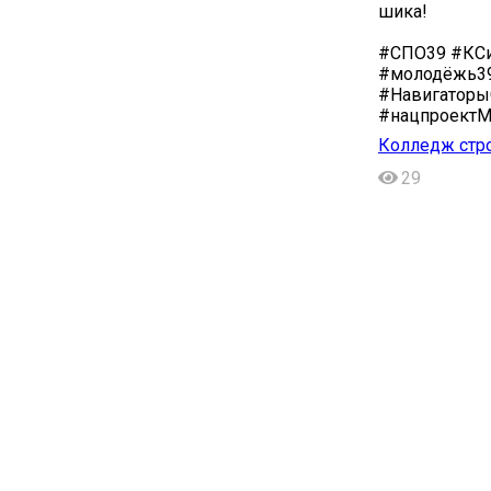
шика!
#СПО39 #КСи
#молодёжь39
#Навигаторы
#нацпроектМ
Колледж стро
29