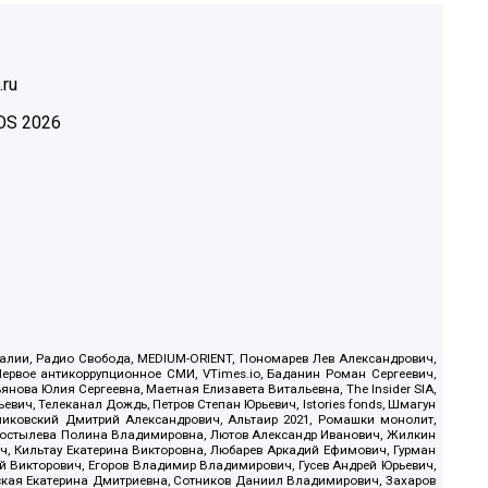
.ru
OS
2026
.Реалии, Радио Свобода, MEDIUM-ORIENT, Пономарев Лев Александрович,
ервое антикоррупционное СМИ, VTimes.io, Баданин Роман Сергеевич,
ова Юлия Сергеевна, Маетная Елизавета Витальевна, The Insider SIA,
ич, Телеканал Дождь, Петров Степан Юрьевич, Istories fonds, Шмагун
иковский Дмитрий Александрович, Альтаир 2021, Ромашки монолит,
, Костылева Полина Владимировна, Лютов Александр Иванович, Жилкин
, Кильтау Екатерина Викторовна, Любарев Аркадий Ефимович, Гурман
й Викторович, Егоров Владимир Владимирович, Гусев Андрей Юрьевич,
ская Екатерина Дмитриевна, Сотников Даниил Владимирович, Захаров