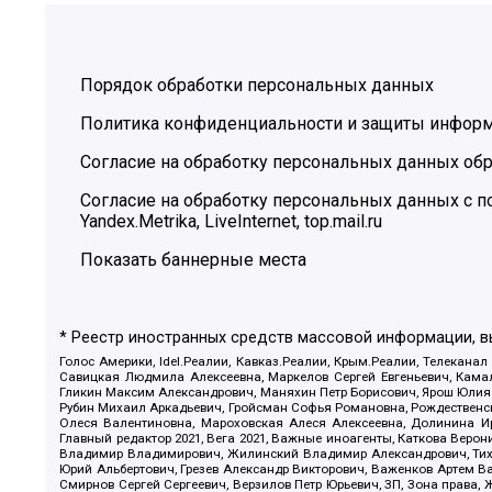
Порядок обработки персональных данных
Политика конфиденциальности и защиты инфор
Согласие на обработку персональных данных обр
Согласие на обработку персональных данных с
Yandex.Metrika, LiveInternet, top.mail.ru
Показать баннерные места
* Реестр иностранных средств массовой информации, 
Голос Америки, Idel.Реалии, Кавказ.Реалии, Крым.Реалии, Телеканал
Савицкая Людмила Алексеевна, Маркелов Сергей Евгеньевич, Камал
Гликин Максим Александрович, Маняхин Петр Борисович, Ярош Юлия П
Рубин Михаил Аркадьевич, Гройсман Софья Романовна, Рождественски
Олеся Валентиновна, Мароховская Алеся Алексеевна, Долинина И
Главный редактор 2021, Вега 2021, Важные иноагенты, Каткова Вер
Владимир Владимирович, Жилинский Владимир Александрович, Тихон
Юрий Альбертович, Грезев Александр Викторович, Важенков Артем В
Смирнов Сергей Сергеевич, Верзилов Петр Юрьевич, ЗП, Зона прав