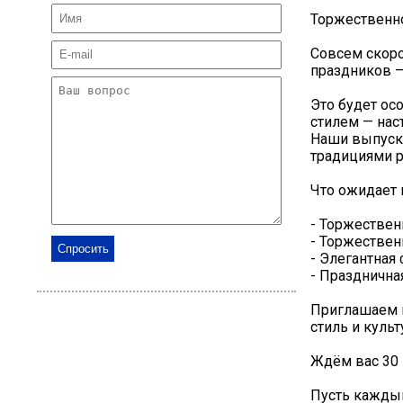
Торжественн
Совсем скоро
праздников 
Это будет ос
стилем — нас
Наши выпуск
традициями р
Что ожидает 
- Торжествен
- Торжестве
- Элегантная
- Празднична
Приглашаем п
стиль и культ
Ждём вас 30 и
Пусть каждый