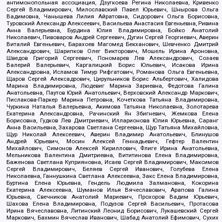
антимонопольная ассоциация, Дзугкоева Регина Николаевна, Кривенко
Сергей Владимирович, Милославский Павел Юрьевич, Шнырова Ольга
Вадимовна, Чанышева Лилия Айратовна, Сидорович Ольга Борисовна,
Туровский Александр Алексеевич, Васильева Анастасия Евгеньевна, Ривина
Анна Валерьевна, Бурдина Юлия Владимировна, Бойко Анатолий
Николаевич, Пивоваров Андрей Сергеевич, Дугин Сергей Георгиевич, Аверин
Виталий Евгеньевич, Барахоев Магомед Бекханович, Шевченко Дмитрий
Александрович, Шарипков Олег Викторович, Мошель Ирина Ароновна,
Шведов Григорий Сергеевич, Пономарев Лев Александрович, Созаев
Валерий Валерьевич, Каргалицкий Борис Юльевич, Исакова Ирина
Александровна, Исламов Тимур Рифгатович, Романова Ольга Евгеньевна,
Щаров Сергей Алексадрович, Цирульников Борис Альбертович, Халидова
Марина Владимировна, Людевиг Марина Зариевна, Федотова Галина
Анатольевна, Паутов Юрий Анатольевич, Верховский Александр Маркович,
Пислакова-Паркер Марина Петровна, Кочеткова Татьяна Владимировна,
Чуркина Наталья Валерьевна, Акимова Татьяна Николаевна, Золотарева
Екатерина Александровна, Рачинский Ян Збигневич, Жемкова Елена
Борисовна, Гудков Лев Дмитриевич, Илларионова Юлия Юрьевна, Саранг
Анна Васильевна, Захарова Светлана Сергеевна, Щур Татьяна Михайловна,
Щур Николай Алексеевич, Аверин Владимир Анатольевич, Блинушов
Андрей Юрьевич, Мосин Алексей Геннадьевич, Гефтер Валентин
Михайлович, Симонов Алексей Кириллович, Флиге Ирина Анатольевна,
Мельникова Валентина Дмитриевна, Вититинова Елена Владимировна,
Баженова Светлана Куприяновна, Исаев Сергей Владимирович, Максимов
Сергей Владимирович, Беляев Сергей Иванович, Голубева Елена
Николаевна, Ганнушкина Светлана Алексеевна, Закс Елена Владимировна,
Буртина Елена Юрьевна, Гендель Людмила Залмановна, Кокорина
Екатерина Алексеевна, Шуманов Илья Вячеславович, Арапова Галина
Юрьевна, Свечников Анатолий Мариевич, Прохоров Вадим Юрьевич,
Шахова Елена Владимировна, Подузов Сергей Васильевич, Протасова
Ирина Вячеславовна, Литинский Леонид Борисович, Лукашевский Сергей
Маркович, Бахмин Вячеслав Иванович, Шабад Анатолий Ефимович, Сухих