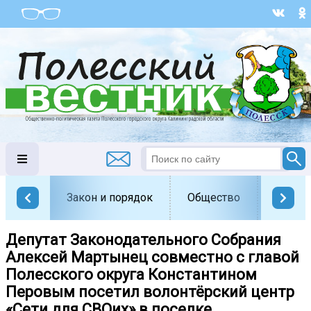
Закон и порядок
Общество
Офици
Депутат Законодательного Собрания
Алексей Мартынец совместно с главой
Полесского округа Константином
Перовым посетил волонтёрский центр
«Сети для СВОих» в поселке...