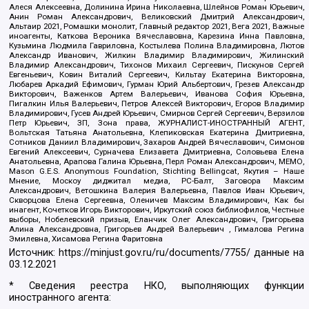
Алеся Алексеевна, Долинина Ирина Николаевна, Шлейнов Роман Юрьевич,
Анин Роман Александрович, Великовский Дмитрий Александрович,
Альтаир 2021, Ромашки монолит, Главный редактор 2021, Вега 2021, Важные
иноагенты, Каткова Вероника Вячеславовна, Карезина Инна Павловна,
Кузьмина Людмила Гавриловна, Костылева Полина Владимировна, Лютов
Александр Иванович, Жилкин Владимир Владимирович, Жилинский
Владимир Александрович, Тихонов Михаил Сергеевич, Пискунов Сергей
Евгеньевич, Ковин Виталий Сергеевич, Кильтау Екатерина Викторовна,
Любарев Аркадий Ефимович, Гурман Юрий Альбертович, Грезев Александр
Викторович, Важенков Артем Валерьевич, Иванова София Юрьевна,
Пигалкин Илья Валерьевич, Петров Алексей Викторович, Егоров Владимир
Владимирович, Гусев Андрей Юрьевич, Смирнов Сергей Сергеевич, Верзилов
Петр Юрьевич, ЗП, Зона права, ЖУРНАЛИСТ-ИНОСТРАННЫЙ АГЕНТ,
Вольтская Татьяна Анатольевна, Клепиковская Екатерина Дмитриевна,
Сотников Даниил Владимирович, Захаров Андрей Вячеславович, Симонов
Евгений Алексеевич, Сурначева Елизавета Дмитриевна, Соловьева Елена
Анатольевна, Арапова Галина Юрьевна, Перл Роман Александрович, МЕМО,
Mason G.E.S. Anonymous Foundation, Stichting Bellingcat, Якутия – Наше
Мнение, Москоу диджитал медиа, РС-Балт, Заговора Максим
Александрович, Ветошкина Валерия Валерьевна, Павлов Иван Юрьевич,
Скворцова Елена Сергеевна, Оленичев Максим Владимирович, Как бы
инагент, Кочетков Игорь Викторович, Иркутский союз библиофилов, Честные
выборы, Нобелевский призыв, Еланчик Олег Александрович, Григорьева
Алина Александровна, Григорьев Андрей Валерьевич , Гималова Регина
Эмилевна, Хисамова Регина Фаритовна
Источник:
https://minjust.gov.ru/ru/documents/7755/
данные на
03.12.2021
* Сведения реестра НКО, выполняющих функции
иностранного агента: