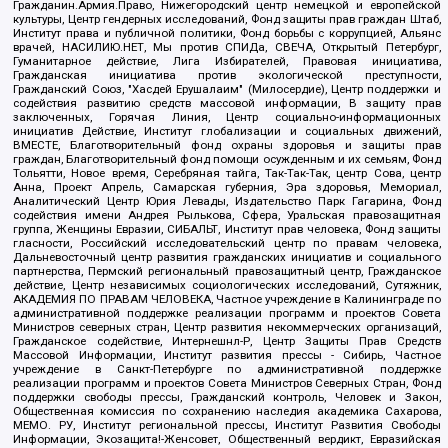
Гражданин.Армия.Право, Нижегородский центр немецкой и европейской
культуры, Центр гендерных исследований, Фонд защиты прав граждан Штаб,
Институт права и публичной политики, Фонд борьбы с коррупцией, Альянс
врачей, НАСИЛИЮ.НЕТ, Мы против СПИДа, СВЕЧА, Открытый Петербург,
Гуманитарное действие, Лига Избирателей, Правовая инициатива,
Гражданская инициатива против экологической преступности,
Гражданский Союз, "Хасдей Ерушалаим" (Милосердие), Центр поддержки и
содействия развитию средств массовой информации, В защиту прав
заключенных, Горячая Линия, Центр социально-информационных
инициатив Действие, Институт глобализации и социальных движений,
ВМЕСТЕ, Благотворительный фонд охраны здоровья и защиты прав
граждан, Благотворительный фонд помощи осужденным и их семьям, Фонд
Тольятти, Новое время, Серебряная тайга, Так-Так-Так, центр Сова, центр
Анна, Проект Апрель, Самарская губерния, Эра здоровья, Мемориал,
Аналитический Центр Юрия Левады, Издательство Парк Гагарина, Фонд
содействия имени Андрея Рылькова, Сфера, Уральская правозащитная
группа, Женщины Евразии, СИБАЛЬТ, Институт прав человека, Фонд защиты
гласности, Российский исследовательский центр по правам человека,
Дальневосточный центр развития гражданских инициатив и социального
партнерства, Пермский региональный правозащитный центр, Гражданское
действие, Центр независимых социологических исследований, Сутяжник,
АКАДЕМИЯ ПО ПРАВАМ ЧЕЛОВЕКА, Частное учреждение в Калининграде по
административной поддержке реализации программ и проектов Совета
Министров северных стран, Центр развития некоммерческих организаций,
Гражданское содействие, Интернешнл-Р, Центр Защиты Прав Средств
Массовой Информации, Институт развития прессы - Сибирь, Частное
учреждение в Санкт-Петербурге по административной поддержке
реализации программ и проектов Совета Министров Северных Стран, Фонд
поддержки свободы прессы, Гражданский контроль, Человек и Закон,
Общественная комиссия по сохранению наследия академика Сахарова,
МЕМО. РУ, Институт региональной прессы, Институт Развития Свободы
Информации, Экозащита!-Женсовет, Общественный вердикт, Евразийская