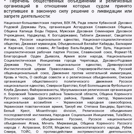
* Перечень общественных объединений и религиозных
организаций в отношении которых судом принято
вступившее в законную силу решение о ликвидации или
запрете деятельности:
Национал-большевистская партия, ВЕК РА, Рада земли Кубанской Духовно
Родовой Державы Русь, организация Асгардская Славянская Община,
Община Капища Веды Перуна, Мужская Духовная Семинария Духовное
Учреждение, Нурджулар, К Богодержавию, Таблиги Джамаат, Свидетели
Иеговы, Русское национальное единство, Национал-социалистическое
общество, Джамаат мувахидов, Объединенный Вилайат Кабарды, Балкарии
и Карачая, Союз славян, Ат-Такфир Валь-Хиджра, Пит Буль, Национал-
социалистическая рабочая партия России, Славянский союз, Формат-18,
Благородный Орден Дьявола, Армия воли народа, Национальная
Социалистическая Инициатива города Череповца, Духовно-Родовая
Держава Русь, Русское национальное единство, Древнерусской
Инглистической церкви Православных Староверов-Инглингов, Русский
общенациональный союз, Движение против нелегальной иммиграции,
Кровь и Честь, О свободе совести и о религиозных объединениях, Омская
организация общественного политического движения Русское
национальное единство, Северное Братство, Клуб Болельщиков Футбольного
Клуба Динамо, Файзрахманисты, Мусульманская религиозная организация
п. Боровский Тюменского района Тюменской области, Община Коренного
Русского народа Щелковского района, Правый сектор, Украинская
национальная ассамблея – Украинская народная самооборона,
Украинская повстанческая армия, Тризуб им. Степана Бандеры, Братство,
Белый Крест, Misanthropic division, Религиозное объединение
последователей инглиизма, Народная Социальная Инициатива, TulaSkins,
Этнополитическое объединение Русские, Русское национальное
объединение Атака, Мечеть Мирмамеда, Община Коренного Русского
народа г. Астрахани, ВОЛЯ, Меджлис крымскотатарского народа, Рубеж
Севера, ТОЙС, О противодействии экстремистской деятельности,