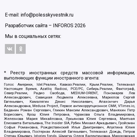
E-mail: info@polesskyvestnik.ru
Разработчик сайта –
INFOROS
2026
Мы в социальных сетях:
* Реестр иностранных средств массовой информации,
выполняющих функции иностранного агента:
Голос Америки, Idel.Реалии, Кавказ.Реалии, Крым.Реалии, Телеканал
Настоящее Время, Azatliq Radiosi, PCE/PC, Сибирь.Реалии, Фактограф,
Север.Реалии, Радио Свобода, MEDIUM-ORIENT, Пономарев Лев
Александрович, Савицкая Людмила Алексеевна, Маркелов Сергей
Евгеньевич, Камалягин Денис Николаевич, Апахончич Дарья
Александровна, Medusa Project, Первое антикоррупционное СМИ, VTimes.io,
Баданин Роман Сергеевич, Гликин Максим Александрович, Маняхин Петр
Борисович, Ярош Юлия Петровна, Чуракова Ольга Владимировна,
Железнова Мария Михайловна, Лукьянова Юлия Сергеевна, Маетная
Елизавета Витальевна, The Insider SIA, Рубин Михаил Аркадьевич, Гройсман
Софья Романовна, Рождественский Илья Дмитриевич, Апухтина Юлия
Владимировна, Постернак Алексей Евгеньевич, Телеканал Дождь, Петров
Степан Юрьевич, Istories fonds, Шмагун Олеся Валентиновна, Мароховская