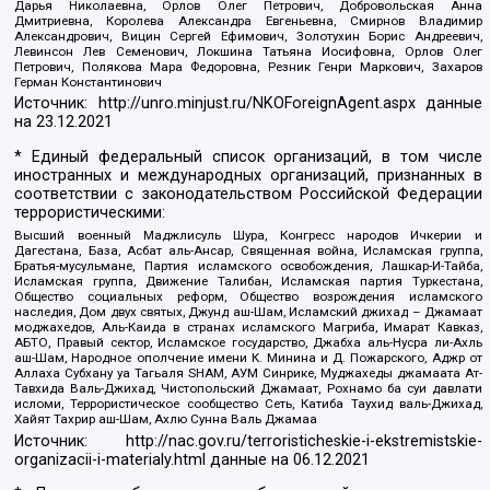
Дарья Николаевна, Орлов Олег Петрович, Добровольская Анна
Дмитриевна, Королева Александра Евгеньевна, Смирнов Владимир
Александрович, Вицин Сергей Ефимович, Золотухин Борис Андреевич,
Левинсон Лев Семенович, Локшина Татьяна Иосифовна, Орлов Олег
Петрович, Полякова Мара Федоровна, Резник Генри Маркович, Захаров
Герман Константинович
Источник:
http://unro.minjust.ru/NKOForeignAgent.aspx
данные
на
23.12.2021
* Единый федеральный список организаций, в том числе
иностранных и международных организаций, признанных в
соответствии с законодательством Российской Федерации
террористическими:
Высший военный Маджлисуль Шура, Конгресс народов Ичкерии и
Дагестана, База, Асбат аль-Ансар, Священная война, Исламская группа,
Братья-мусульмане, Партия исламского освобождения, Лашкар-И-Тайба,
Исламская группа, Движение Талибан, Исламская партия Туркестана,
Общество социальных реформ, Общество возрождения исламского
наследия, Дом двух святых, Джунд аш-Шам, Исламский джихад – Джамаат
моджахедов, Аль-Каида в странах исламского Магриба, Имарат Кавказ,
АБТО, Правый сектор, Исламское государство, Джабха аль-Нусра ли-Ахль
аш-Шам, Народное ополчение имени К. Минина и Д. Пожарского, Аджр от
Аллаха Субхану уа Тагьаля SHAM, АУМ Синрике, Муджахеды джамаата Ат-
Тавхида Валь-Джихад, Чистопольский Джамаат, Рохнамо ба суи давлати
исломи, Террористическое сообщество Сеть, Катиба Таухид валь-Джихад,
Хайят Тахрир аш-Шам, Ахлю Сунна Валь Джамаа
Источник:
http://nac.gov.ru/terroristicheskie-i-ekstremistskie-
organizacii-i-materialy.html
данные на
06.12.2021