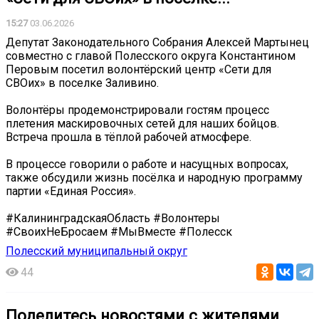
15:27
03.06.2026
Депутат Законодательного Собрания Алексей Мартынец
совместно с главой Полесского округа Константином
Перовым посетил волонтёрский центр «Сети для
СВОих» в поселке Заливино.
Волонтёры продемонстрировали гостям процесс
плетения маскировочных сетей для наших бойцов.
Встреча прошла в тёплой рабочей атмосфере.
В процессе говорили о работе и насущных вопросах,
также обсудили жизнь посёлка и народную программу
партии «Единая Россия».
#КалининградскаяОбласть #Волонтеры
#СвоихНеБросаем #МыВместе #Полесск
Полесский муниципальный округ
44
Поделитесь новостями с жителями