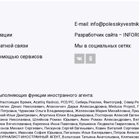
E-mail: info@polesskyvestnik
мации
Разработчик сайта –
INFOR
атной связи
Мы в социальных сетях:
 помощью сервисов
выполняющих функции иностранного агента:
 Настоящее Время, Azatliq Radiosi, PCE/PC, Сибирь.Реалии, Фактограф, Север
ягин Денис Николаевич, Апахончич Дарья Александровна, Medusa Project, П
етровна, Чуракова Ольга Владимировна, Железнова Мария Михайловна, Лукьян
й Илья Дмитриевич, Апухтина Юлия Владимировна, Постернак Алексей Евгеньев
рина Николаевна, Шлейнов Роман Юрьевич, Анин Роман Александрович, Вел
оника Вячеславовна, Карезина Инна Павловна, Кузьмина Людмила Гавриловна
ов Михаил Сергеевич, Пискунов Сергей Евгеньевич, Ковин Виталий Сергеевич
алерьевич, Иванова София Юрьевна, Пигалкин Илья Валерьевич, Петров Алексе
а, ЖУРНАЛИСТ-ИНОСТРАННЫЙ АГЕНТ, Вольтская Татьяна Анатольевна, Клепиков