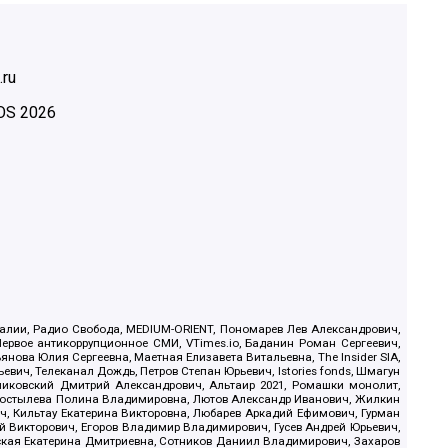
.ru
OS
2026
.Реалии, Радио Свобода, MEDIUM-ORIENT, Пономарев Лев Александрович,
ервое антикоррупционное СМИ, VTimes.io, Баданин Роман Сергеевич,
ова Юлия Сергеевна, Маетная Елизавета Витальевна, The Insider SIA,
ич, Телеканал Дождь, Петров Степан Юрьевич, Istories fonds, Шмагун
иковский Дмитрий Александрович, Альтаир 2021, Ромашки монолит,
, Костылева Полина Владимировна, Лютов Александр Иванович, Жилкин
, Кильтау Екатерина Викторовна, Любарев Аркадий Ефимович, Гурман
й Викторович, Егоров Владимир Владимирович, Гусев Андрей Юрьевич,
ская Екатерина Дмитриевна, Сотников Даниил Владимирович, Захаров