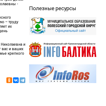
колаевны -
Полезные ресурсы
есного
ию – труду
ляет их
день
 Николаевна и
 вас и ваших
емье крепкого