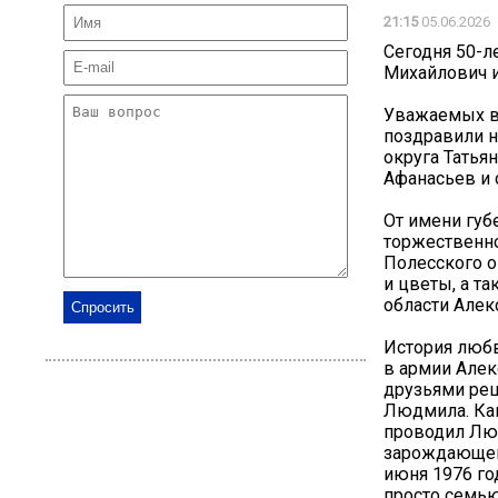
21:15
05.06.2026
Сегодня 50-л
Михайлович 
Уважаемых в
поздравили н
округа Татья
Афанасьев и 
От имени губ
торжественно
Полесского о
и цветы, а т
области Алек
История люб
в армии Алек
друзьями реш
Людмила. Как
проводил Люд
зарождающейс
июня 1976 го
просто семью