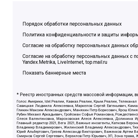
Порядок обработки персональных данных
Политика конфиденциальности и защиты инфор
Согласие на обработку персональных данных обр
Согласие на обработку персональных данных с
Yandex.Metrika, LiveInternet, top.mail.ru
Показать баннерные места
* Реестр иностранных средств массовой информации, 
Голос Америки, Idel.Реалии, Кавказ.Реалии, Крым.Реалии, Телеканал
Савицкая Людмила Алексеевна, Маркелов Сергей Евгеньевич, Камал
Гликин Максим Александрович, Маняхин Петр Борисович, Ярош Юлия П
Рубин Михаил Аркадьевич, Гройсман Софья Романовна, Рождественски
Олеся Валентиновна, Мароховская Алеся Алексеевна, Долинина И
Главный редактор 2021, Вега 2021, Важные иноагенты, Каткова Вер
Владимир Владимирович, Жилинский Владимир Александрович, Тихон
Юрий Альбертович, Грезев Александр Викторович, Важенков Артем В
Смирнов Сергей Сергеевич, Верзилов Петр Юрьевич, ЗП, Зона прав