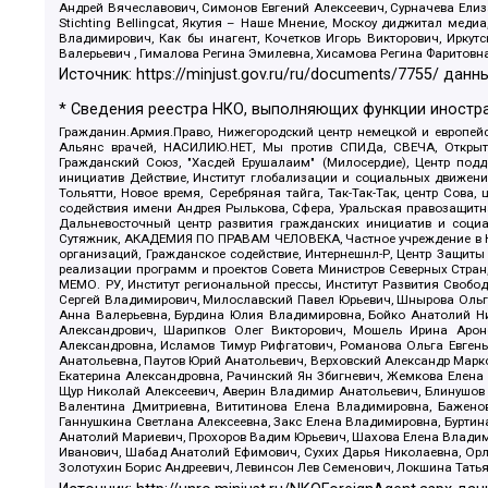
Андрей Вячеславович, Симонов Евгений Алексеевич, Сурначева Елиз
Stichting Bellingcat, Якутия – Наше Мнение, Москоу диджитал мед
Владимирович, Как бы инагент, Кочетков Игорь Викторович, Иркут
Валерьевич , Гималова Регина Эмилевна, Хисамова Регина Фаритовн
Источник:
https://minjust.gov.ru/ru/documents/7755/
данны
* Сведения реестра НКО, выполняющих функции иностра
Гражданин.Армия.Право, Нижегородский центр немецкой и европейск
Альянс врачей, НАСИЛИЮ.НЕТ, Мы против СПИДа, СВЕЧА, Открытый
Гражданский Союз, "Хасдей Ерушалаим" (Милосердие), Центр под
инициатив Действие, Институт глобализации и социальных движен
Тольятти, Новое время, Серебряная тайга, Так-Так-Так, центр Сова
содействия имени Андрея Рылькова, Сфера, Уральская правозащитна
Дальневосточный центр развития гражданских инициатив и социа
Сутяжник, АКАДЕМИЯ ПО ПРАВАМ ЧЕЛОВЕКА, Частное учреждение в Ка
организаций, Гражданское содействие, Интернешнл-Р, Центр Защиты
реализации программ и проектов Совета Министров Северных Стран
МЕМО. РУ, Институт региональной прессы, Институт Развития Своб
Сергей Владимирович, Милославский Павел Юрьевич, Шнырова Ольга
Анна Валерьевна, Бурдина Юлия Владимировна, Бойко Анатолий Ник
Александрович, Шарипков Олег Викторович, Мошель Ирина Ароно
Александровна, Исламов Тимур Рифгатович, Романова Ольга Евгень
Анатольевна, Паутов Юрий Анатольевич, Верховский Александр Марк
Екатерина Александровна, Рачинский Ян Збигневич, Жемкова Елена 
Щур Николай Алексеевич, Аверин Владимир Анатольевич, Блинушов 
Валентина Дмитриевна, Вититинова Елена Владимировна, Баженов
Ганнушкина Светлана Алексеевна, Закс Елена Владимировна, Буртин
Анатолий Мариевич, Прохоров Вадим Юрьевич, Шахова Елена Владими
Иванович, Шабад Анатолий Ефимович, Сухих Дарья Николаевна, Орл
Золотухин Борис Андреевич, Левинсон Лев Семенович, Локшина Тать