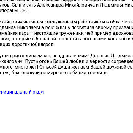
уков. Сын и зять Александра Михайловича и Людмилы Ни
ветераны СВО.
хайлович является заслуженным работником в области л
юдмила Николаевна всю жизнь посвятила своему призван
семейная пара – настоящие труженики, чей пример вдохнов
зких, которые с большой теплотой в этот знаменательный 
воих дорогих юбиляров.
души присоединяемся к поздравлениям! Дорогие Людмила
хайлович! Пусть огонь Вашей любви и верности согревает
много-много лет! От всей души желаем Вашей дружной с
стья, благополучия и мирного неба над головой!
униципальный округ