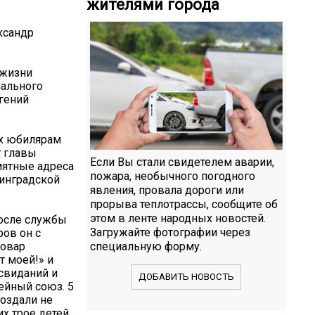
жителями города
ксандр
 жизни
пального
вгений
ых юбилярам
т главы
Если Вы стали свидетелем аварии,
мятные адреса
пожара, необычного погодного
нинградской
явления, провала дороги или
прорыва теплотрассы, сообщите об
этом в ленте народных новостей.
После службы
Загружайте фотографии через
ров он с
повар
специальную форму.
т моей!» и
 свиданий и
ДОБАВИТЬ НОВОСТЬ
ейный союз. 5
создали не
их трое детей