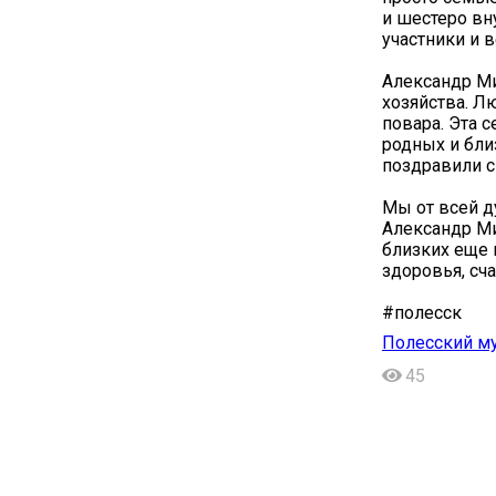
и шестеро вн
участники и 
Александр Ми
хозяйства. Л
повара. Эта 
родных и бли
поздравили с
Мы от всей 
Александр Ми
близких еще 
здоровья, сча
#полесск
Полесский м
45