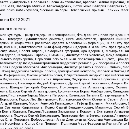
авета Дмитриевна, Соловьева Елена Анатольевна, Арапова Галина Юрьевна, П
иа, РС-Балт, Заговора Максим Александрович, Ветошкина Валерия Валерьевна
ский союз библиофилов, Честные выборы, Нобелевский призыв, Еланчик Олег
а
е на
03.12.2021
нного агента:
ой культуры, Центр гендерных исследований, Фонд защиты прав граждан Шта
 Петербург, Гуманитарное действие, Лига Избирателей, Правовая инициат
держки и содействия развитию средств массовой информации, В защиту п
ий, ВМЕСТЕ, Благотворительный фонд охраны здоровья и защиты прав граж
, центр Анна, Проект Апрель, Самарская губерния, Эра здоровья, Мемориал,
я группа, Женщины Евразии, СИБАЛЬТ, Институт прав человека, Фонд защиты 
льного партнерства, Пермский региональный правозащитный центр, Граждан
лининграде по административной поддержке реализации программ и проекто
 Прав Средств Массовой Информации, Институт развития прессы - Сибирь, Ча
, Фонд поддержки свободы прессы, Гражданский контроль, Человек и Закон, 
оды Информации, Экозащита!-Женсовет, Общественный вердикт, Евразийская а
 Вадимовна, Чанышева Лилия Айратовна, Сидорович Ольга Борисовна, Туровс
олаевич, Пивоваров Андрей Сергеевич, Дугин Сергей Георгиевич, Аверин В
вна, Шведов Григорий Сергеевич, Пономарев Лев Александрович, Созаев
евна, Щаров Сергей Алексадрович, Цирульников Борис Альбертович, Халидо
ович, Пислакова-Паркер Марина Петровна, Кочеткова Татьяна Владимировна, Ч
Борисовна, Гудков Лев Дмитриевич, Илларионова Юлия Юрьевна, Саранг Анна
Андрей Юрьевич, Мосин Алексей Геннадьевич, Гефтер Валентин Михайлович,
а Светлана Куприяновна, Исаев Сергей Владимирович, Максимов Сергей Вл
а Елена Юрьевна, Гендель Людмила Залмановна, Кокорина Екатерина Алексее
ровна, Подузов Сергей Васильевич, Протасова Ирина Вячеславовна, Литинск
ов Олег Петрович, Добровольская Анна Дмитриевна, Королева Александра Ев
яна Иосифовна, Орлов Олег Петрович, Полякова Мара Федоровна, Резник Генри