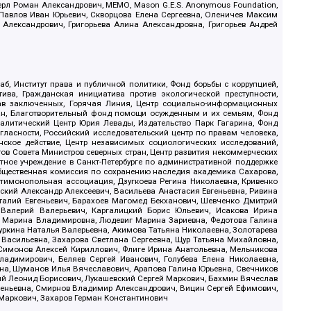
ерл Роман Александрович, МЕМО, Mason G.E.S. Anonymous Foundation,
, Павлов Иван Юрьевич, Скворцова Елена Сергеевна, Оленичев Максим
 Александрович, Григорьева Алина Александровна, Григорьев Андрей
б, Институт права и публичной политики, Фонд борьбы с коррупцией,
ива, Гражданская инициатива против экологической преступности,
рав заключенных, Горячая Линия, Центр социально-информационных
дан, Благотворительный фонд помощи осужденным и их семьям, Фонд
 Аналитический Центр Юрия Левады, Издательство Парк Гагарина, Фонд
гласности, Российский исследовательский центр по правам человека,
ское действие, Центр независимых социологических исследований,
в Совета Министров северных стран, Центр развития некоммерческих
стное учреждение в Санкт-Петербурге по административной поддержке
Общественная комиссия по сохранению наследия академика Сахарова,
нтимонопольная ассоциация, Дзугкоева Регина Николаевна, Кривенко
кий Александр Алексеевич, Васильева Анастасия Евгеньевна, Ривина
италий Евгеньевич, Барахоев Магомед Бекханович, Шевченко Дмитрий
 Валерий Валерьевич, Каргалицкий Борис Юльевич, Исакова Ирина
ва Марина Владимировна, Людевиг Марина Зариевна, Федотова Галина
уркина Наталья Валерьевна, Акимова Татьяна Николаевна, Золотарева
 Васильевна, Захарова Светлана Сергеевна, Щур Татьяна Михайловна,
 Симонов Алексей Кириллович, Флиге Ирина Анатольевна, Мельникова
адимирович, Беляев Сергей Иванович, Голубева Елена Николаевна,
вна, Шуманов Илья Вячеславович, Арапова Галина Юрьевна, Свечников
ий Леонид Борисович, Лукашевский Сергей Маркович, Бахмин Вячеслав
геньевна, Смирнов Владимир Александрович, Вицин Сергей Ефимович,
 Маркович, Захаров Герман Константинович