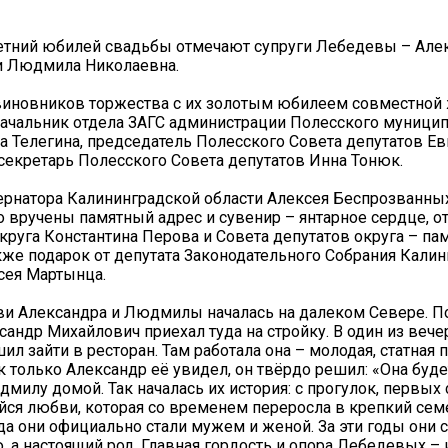
етний юбилей свадьбы отмечают супруги Лебедевы – Але
и Людмила Николаевна.
иновников торжества с их золотым юбилеем совместной
ачальник отдела ЗАГС администрации Полесского муници
на Телегина, председатель Полесского Совета депутатов Е
секретарь Полесского Совета депутатов Инна Тонюк.
ернатора Калининградской области Алексея Беспрозванн
 вручены памятный адрес и сувенир – янтарное сердце, о
круга Константина Перова и Совета депутатов округа – па
акже подарок от депутата Законодательного Собрания Кали
сея Мартынца.
ви Александра и Людмилы началась на далеком Севере. 
сандр Михайлович приехал туда на стройку. В один из вече
ил зайти в ресторан. Там работала она – молодая, статная 
 только Александр её увидел, он твёрдо решил: «Она буде
милу домой. Так началась их история: с прогулок, первых
я любви, которая со временем переросла в крепкий сем
да они официально стали мужем и женой. За эти годы они 
, а настоящий род. Главная гордость и опора Лебедевых – 