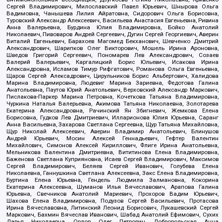
Сергей Владимирович, Милославский Павел Юрьевич, Шнырова Ольга
Вадимовна, Чанышева Лилия Айратовна, Сидорович Ольга Борисовна,
Туровский Александр Алексеевич, Васильева Анастасия Евгеньевна, Ривина
Анна Валерьевна, Бурдина Юлия Владимировна, Бойко Анатолий
Николаевич, Пивоваров Андрей Сергеевич, Дугин Сергей Георгиевич, Аверин
Виталий Евгеньевич, Барахоев Магомед Бекханович, Шевченко Дмитрий
Александрович, Шарипков Олег Викторович, Мошель Ирина Ароновна,
Шведов Григорий Сергеевич, Пономарев Лев Александрович, Созаев
Валерий Валерьевич, Каргалицкий Борис Юльевич, Исакова Ирина
Александровна, Исламов Тимур Рифгатович, Романова Ольга Евгеньевна,
Щаров Сергей Алексадрович, Цирульников Борис Альбертович, Халидова
Марина Владимировна, Людевиг Марина Зариевна, Федотова Галина
Анатольевна, Паутов Юрий Анатольевич, Верховский Александр Маркович,
Пислакова-Паркер Марина Петровна, Кочеткова Татьяна Владимировна,
Чуркина Наталья Валерьевна, Акимова Татьяна Николаевна, Золотарева
Екатерина Александровна, Рачинский Ян Збигневич, Жемкова Елена
Борисовна, Гудков Лев Дмитриевич, Илларионова Юлия Юрьевна, Саранг
Анна Васильевна, Захарова Светлана Сергеевна, Щур Татьяна Михайловна,
Щур Николай Алексеевич, Аверин Владимир Анатольевич, Блинушов
Андрей Юрьевич, Мосин Алексей Геннадьевич, Гефтер Валентин
Михайлович, Симонов Алексей Кириллович, Флиге Ирина Анатольевна,
Мельникова Валентина Дмитриевна, Вититинова Елена Владимировна,
Баженова Светлана Куприяновна, Исаев Сергей Владимирович, Максимов
Сергей Владимирович, Беляев Сергей Иванович, Голубева Елена
Николаевна, Ганнушкина Светлана Алексеевна, Закс Елена Владимировна,
Буртина Елена Юрьевна, Гендель Людмила Залмановна, Кокорина
Екатерина Алексеевна, Шуманов Илья Вячеславович, Арапова Галина
Юрьевна, Свечников Анатолий Мариевич, Прохоров Вадим Юрьевич,
Шахова Елена Владимировна, Подузов Сергей Васильевич, Протасова
Ирина Вячеславовна, Литинский Леонид Борисович, Лукашевский Сергей
Маркович, Бахмин Вячеслав Иванович, Шабад Анатолий Ефимович, Сухих
Дарья Николаевна, Орлов Олег Петрович, Добровольская Анна