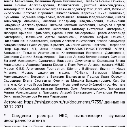
Алеся Алексеевна, Долинина Ирина Николаевна, Шлейнов Роман Юрьевич,
Анин Роман Александрович, Великовский Дмитрий Александрович,
Альтаир 2021, Ромашки монолит, Главный редактор 2021, Вега 2021, Важные
иноагенты, Каткова Вероника Вячеславовна, Карезина Инна Павловна,
Кузьмина Людмила Гавриловна, Костылева Полина Владимировна, Лютов
Александр Иванович, Жилкин Владимир Владимирович, Жилинский
Владимир Александрович, Тихонов Михаил Сергеевич, Пискунов Сергей
Евгеньевич, Ковин Виталий Сергеевич, Кильтау Екатерина Викторовна,
Любарев Аркадий Ефимович, Гурман Юрий Альбертович, Грезев Александр
Викторович, Важенков Артем Валерьевич, Иванова София Юрьевна,
Пигалкин Илья Валерьевич, Петров Алексей Викторович, Егоров Владимир
Владимирович, Гусев Андрей Юрьевич, Смирнов Сергей Сергеевич, Верзилов
Петр Юрьевич, ЗП, Зона права, ЖУРНАЛИСТ-ИНОСТРАННЫЙ АГЕНТ,
Вольтская Татьяна Анатольевна, Клепиковская Екатерина Дмитриевна,
Сотников Даниил Владимирович, Захаров Андрей Вячеславович, Симонов
Евгений Алексеевич, Сурначева Елизавета Дмитриевна, Соловьева Елена
Анатольевна, Арапова Галина Юрьевна, Перл Роман Александрович, МЕМО,
Mason G.E.S. Anonymous Foundation, Stichting Bellingcat, Якутия – Наше
Мнение, Москоу диджитал медиа, РС-Балт, Заговора Максим
Александрович, Ветошкина Валерия Валерьевна, Павлов Иван Юрьевич,
Скворцова Елена Сергеевна, Оленичев Максим Владимирович, Как бы
инагент, Кочетков Игорь Викторович, Иркутский союз библиофилов, Честные
выборы, Нобелевский призыв, Еланчик Олег Александрович, Григорьева
Алина Александровна, Григорьев Андрей Валерьевич , Гималова Регина
Эмилевна, Хисамова Регина Фаритовна
Источник:
https://minjust.gov.ru/ru/documents/7755/
данные на
03.12.2021
* Сведения реестра НКО, выполняющих функции
иностранного агента:
Гражданин.Армия.Право, Нижегородский центр немецкой и европейской