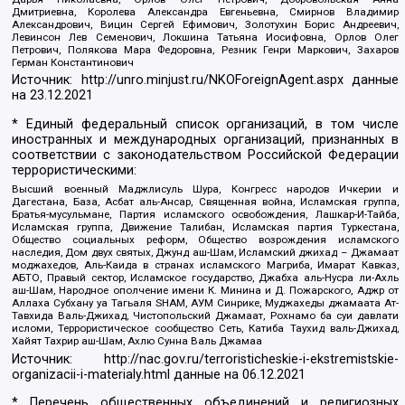
Дмитриевна, Королева Александра Евгеньевна, Смирнов Владимир
Александрович, Вицин Сергей Ефимович, Золотухин Борис Андреевич,
Левинсон Лев Семенович, Локшина Татьяна Иосифовна, Орлов Олег
Петрович, Полякова Мара Федоровна, Резник Генри Маркович, Захаров
Герман Константинович
Источник:
http://unro.minjust.ru/NKOForeignAgent.aspx
данные
на
23.12.2021
* Единый федеральный список организаций, в том числе
иностранных и международных организаций, признанных в
соответствии с законодательством Российской Федерации
террористическими:
Высший военный Маджлисуль Шура, Конгресс народов Ичкерии и
Дагестана, База, Асбат аль-Ансар, Священная война, Исламская группа,
Братья-мусульмане, Партия исламского освобождения, Лашкар-И-Тайба,
Исламская группа, Движение Талибан, Исламская партия Туркестана,
Общество социальных реформ, Общество возрождения исламского
наследия, Дом двух святых, Джунд аш-Шам, Исламский джихад – Джамаат
моджахедов, Аль-Каида в странах исламского Магриба, Имарат Кавказ,
АБТО, Правый сектор, Исламское государство, Джабха аль-Нусра ли-Ахль
аш-Шам, Народное ополчение имени К. Минина и Д. Пожарского, Аджр от
Аллаха Субхану уа Тагьаля SHAM, АУМ Синрике, Муджахеды джамаата Ат-
Тавхида Валь-Джихад, Чистопольский Джамаат, Рохнамо ба суи давлати
исломи, Террористическое сообщество Сеть, Катиба Таухид валь-Джихад,
Хайят Тахрир аш-Шам, Ахлю Сунна Валь Джамаа
Источник:
http://nac.gov.ru/terroristicheskie-i-ekstremistskie-
organizacii-i-materialy.html
данные на
06.12.2021
* Перечень общественных объединений и религиозных