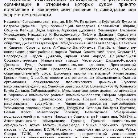
организаций в отношении которых судом принято
вступившее в законную силу решение о ликвидации или
запрете деятельности:
Национал-большевистская партия, ВЕК РА, Рада земли Кубанской Духовно
Родовой Державы Русь, организация Асгардская Славянская Община,
Община Капища Веды Перуна, Мужская Духовная Семинария Духовное
Учреждение, Нурджулар, К Богодержавию, Таблиги Джамаат, Свидетели
Иеговы, Русское национальное единство, Национал-социалистическое
общество, Джамаат мувахидов, Объединенный Вилайат Кабарды, Балкарии
и Карачая, Союз славян, Ат-Такфир Валь-Хиджра, Пит Буль, Национал-
социалистическая рабочая партия России, Славянский союз, Формат-18,
Благородный Орден Дьявола, Армия воли народа, Национальная
Социалистическая Инициатива города Череповца, Духовно-Родовая
Держава Русь, Русское национальное единство, Древнерусской
Инглистической церкви Православных Староверов-Инглингов, Русский
общенациональный союз, Движение против нелегальной иммиграции,
Кровь и Честь, О свободе совести и о религиозных объединениях, Омская
организация общественного политического движения Русское
национальное единство, Северное Братство, Клуб Болельщиков Футбольного
Клуба Динамо, Файзрахманисты, Мусульманская религиозная организация
п. Боровский Тюменского района Тюменской области, Община Коренного
Русского народа Щелковского района, Правый сектор, Украинская
национальная ассамблея – Украинская народная самооборона,
Украинская повстанческая армия, Тризуб им. Степана Бандеры, Братство,
Белый Крест, Misanthropic division, Религиозное объединение
последователей инглиизма, Народная Социальная Инициатива, TulaSkins,
Этнополитическое объединение Русские, Русское национальное
объединение Атака, Мечеть Мирмамеда, Община Коренного Русского
народа г. Астрахани, ВОЛЯ, Меджлис крымскотатарского народа, Рубеж
Севера, ТОЙС, О противодействии экстремистской деятельности,
РЕВТАТПОД, Артподготовка, Штольц, В честь иконы Божией Матери