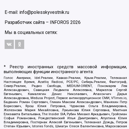
E-mail: info@polesskyvestnik.ru
Разработчик сайта –
INFOROS
2026
Мы в социальных сетях:
* Реестр иностранных средств массовой информации,
выполняющих функции иностранного агента:
Голос Америки, Idel.Реалии, Кавказ.Реалии, Крым.Реалии, Телеканал
Настоящее Время, Azatliq Radiosi, PCE/PC, Сибирь.Реалии, Фактограф,
Север.Реалии, Радио Свобода, MEDIUM-ORIENT, Пономарев Лев
Александрович, Савицкая Людмила Алексеевна, Маркелов Сергей
Евгеньевич, Камалягин Денис Николаевич, Апахончич Дарья
Александровна, Medusa Project, Первое антикоррупционное СМИ, VTimes.io,
Баданин Роман Сергеевич, Гликин Максим Александрович, Маняхин Петр
Борисович, Ярош Юлия Петровна, Чуракова Ольга Владимировна,
Железнова Мария Михайловна, Лукьянова Юлия Сергеевна, Маетная
Елизавета Витальевна, The Insider SIA, Рубин Михаил Аркадьевич, Гройсман
Софья Романовна, Рождественский Илья Дмитриевич, Апухтина Юлия
Владимировна, Постернак Алексей Евгеньевич, Телеканал Дождь, Петров
Степан Юрьевич, Istories fonds, Шмагун Олеся Валентиновна, Мароховская