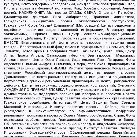
культуры, Центр гендерных исследований, Фонд защиты прав граждан Штаб,
Институт права и публичной политики, Фонд борьбы с коррупцией, Альянс
врачей, НАСИЛИЮ.НЕТ, Мы против СПИДа, СВЕЧА, Открытый Петербург,
Гуманитарное действие, Лига Избирателей, Правовая инициатива,
Гражданская инициатива против экологической преступности,
Гражданский Союз, "Хасдей Ерушалаим" (Милосердие), Центр поддержки и
содействия развитию средств массовой информации, В защиту прав
заключенных, Горячая Линия, Центр социально-информационных
инициатив Действие, Институт глобализации и социальных движений,
ВМЕСТЕ, Благотворительный фонд охраны здоровья и защиты прав
граждан, Благотворительный фонд помощи осужденным и их семьям, Фонд
Тольятти, Новое время, Серебряная тайга, Так-Так-Так, центр Сова, центр
Анна, Проект Апрель, Самарская губерния, Эра здоровья, Мемориал,
Аналитический Центр Юрия Левады, Издательство Парк Гагарина, Фонд
содействия имени Андрея Рылькова, Сфера, Уральская правозащитная
группа, Женщины Евразии, СИБАЛЬТ, Институт прав человека, Фонд защиты
гласности, Российский исследовательский центр по правам человека,
Дальневосточный центр развития гражданских инициатив и социального
партнерства, Пермский региональный правозащитный центр, Гражданское
действие, Центр независимых социологических исследований, Сутяжник,
АКАДЕМИЯ ПО ПРАВАМ ЧЕЛОВЕКА, Частное учреждение в Калининграде по
административной поддержке реализации программ и проектов Совета
Министров северных стран, Центр развития некоммерческих организаций,
Гражданское содействие, Интернешнл-Р, Центр Защиты Прав Средств
Массовой Информации, Институт развития прессы - Сибирь, Частное
учреждение в Санкт-Петербурге по административной поддержке
реализации программ и проектов Совета Министров Северных Стран, Фонд
поддержки свободы прессы, Гражданский контроль, Человек и Закон,
Общественная комиссия по сохранению наследия академика Сахарова,
МЕМО. РУ, Институт региональной прессы, Институт Развития Свободы
Информации, Экозащита!-Женсовет, Общественный вердикт, Евразийская
антимонопольная ассоциация, Дзугкоева Регина Николаевна, Кривенко