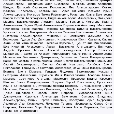
Виталий Евгеньевич, Барахоев Магомед Бекханович, Шевченко Дмитрий
Александрович, Шарипков Олег Викторович, Мошель Ирина Ароновна,
Шведов Григорий Сергеевич, Пономарев Лев Александрович, Созаев
Валерий Валерьевич, Каргалицкий Борис Юльевич, Исакова Ирина
Александровна, Исламов Тимур Рифгатович, Романова Ольга Евгеньевна,
Щаров Сергей Алексадрович, Цирульников Борис Альбертович, Халидова
Марина Владимировна, Людевиг Марина Зариевна, Федотова Галина
Анатольевна, Паутов Юрий Анатольевич, Верховский Александр Маркович,
Пислакова-Паркер Марина Петровна, Кочеткова Татьяна Владимировна,
Чуркина Наталья Валерьевна, Акимова Татьяна Николаевна, Золотарева
Екатерина Александровна, Рачинский Ян Збигневич, Жемкова Елена
Борисовна, Гудков Лев Дмитриевич, Илларионова Юлия Юрьевна, Саранг
Анна Васильевна, Захарова Светлана Сергеевна, Щур Татьяна Михайловна,
Щур Николай Алексеевич, Аверин Владимир Анатольевич, Блинушов
Андрей Юрьевич, Мосин Алексей Геннадьевич, Гефтер Валентин
Михайлович, Симонов Алексей Кириллович, Флиге Ирина Анатольевна,
Мельникова Валентина Дмитриевна, Вититинова Елена Владимировна,
Баженова Светлана Куприяновна, Исаев Сергей Владимирович, Максимов
Сергей Владимирович, Беляев Сергей Иванович, Голубева Елена
Николаевна, Ганнушкина Светлана Алексеевна, Закс Елена Владимировна,
Буртина Елена Юрьевна, Гендель Людмила Залмановна, Кокорина
Екатерина Алексеевна, Шуманов Илья Вячеславович, Арапова Галина
Юрьевна, Свечников Анатолий Мариевич, Прохоров Вадим Юрьевич,
Шахова Елена Владимировна, Подузов Сергей Васильевич, Протасова
Ирина Вячеславовна, Литинский Леонид Борисович, Лукашевский Сергей
Маркович, Бахмин Вячеслав Иванович, Шабад Анатолий Ефимович, Сухих
Дарья Николаевна, Орлов Олег Петрович, Добровольская Анна
Дмитриевна, Королева Александра Евгеньевна, Смирнов Владимир
Александрович, Вицин Сергей Ефимович, Золотухин Борис Андреевич,
Левинсон Лев Семенович, Локшина Татьяна Иосифовна, Орлов Олег
Петрович, Полякова Мара Федоровна, Резник Генри Маркович, Захаров
Герман Константинович