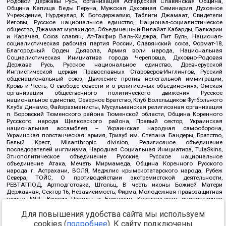
Родовой Державы Русь, организация Асгардская Славянская Община,
Община Капища Веды Перуна, Мужская Духовная Семинария Духовное
Учреждение, Нурджулар, К Богодержавию, Таблиги Джамаат, Свидетели
Иеговы, Русское национальное единство, Национал-социалистическое
общество, Джамаат мувахидов, Объединенный Вилайат Кабарды, Балкарии
и Карачая, Союз славян, Ат-Такфир Валь-Хиджра, Пит Буль, Национал-
социалистическая рабочая партия России, Славянский союз, Формат-18,
Благородный Орден Дьявола, Армия воли народа, Национальная
Социалистическая Инициатива города Череповца, Духовно-Родовая
Держава Русь, Русское национальное единство, Древнерусской
Инглистической церкви Православных Староверов-Инглингов, Русский
общенациональный союз, Движение против нелегальной иммиграции,
Кровь и Честь, О свободе совести и о религиозных объединениях, Омская
организация общественного политического движения Русское
национальное единство, Северное Братство, Клуб Болельщиков Футбольного
Клуба Динамо, Файзрахманисты, Мусульманская религиозная организация
п. Боровский Тюменского района Тюменской области, Община Коренного
Русского народа Щелковского района, Правый сектор, Украинская
национальная ассамблея – Украинская народная самооборона,
Украинская повстанческая армия, Тризуб им. Степана Бандеры, Братство,
Белый Крест, Misanthropic division, Религиозное объединение
последователей инглиизма, Народная Социальная Инициатива, TulaSkins,
Этнополитическое объединение Русские, Русское национальное
объединение Атака, Мечеть Мирмамеда, Община Коренного Русского
народа г. Астрахани, ВОЛЯ, Меджлис крымскотатарского народа, Рубеж
Севера, ТОЙС, О противодействии экстремистской деятельности,
РЕВТАТПОД, Артподготовка, Штольц, В честь иконы Божией Матери
Державная, Сектор 16, Независимость, Фирма, Молодежная правозащитная
группа МПГ, Курсом Правды и Единения, Каракольская инициативная
группа, Автоград Крю, Союз Славянских Сил Руси, Алля-Аят,
Благотворительный пансионат Ак Умут, Русская республика Русь,
Для повышения удобства сайта мы используем
Арестантское уголовное единство, Башкорт, Нация и свобода, W.H.С., Фалунь
cookies (
подробнее
). К сайту подключены