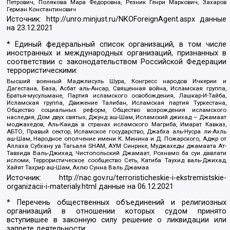
Петрович, Полякова Мара Федоровна, Резник Генри Маркович, Захаров
Герман Константинович
Источник:
http://unro.minjust.ru/NKOForeignAgent.aspx
данные
на
23.12.2021
* Единый федеральный список организаций, в том числе
иностранных и международных организаций, признанных в
соответствии с законодательством Российской Федерации
террористическими:
Высший военный Маджлисуль Шура, Конгресс народов Ичкерии и
Дагестана, База, Асбат аль-Ансар, Священная война, Исламская группа,
Братья-мусульмане, Партия исламского освобождения, Лашкар-И-Тайба,
Исламская группа, Движение Талибан, Исламская партия Туркестана,
Общество социальных реформ, Общество возрождения исламского
наследия, Дом двух святых, Джунд аш-Шам, Исламский джихад – Джамаат
моджахедов, Аль-Каида в странах исламского Магриба, Имарат Кавказ,
АБТО, Правый сектор, Исламское государство, Джабха аль-Нусра ли-Ахль
аш-Шам, Народное ополчение имени К. Минина и Д. Пожарского, Аджр от
Аллаха Субхану уа Тагьаля SHAM, АУМ Синрике, Муджахеды джамаата Ат-
Тавхида Валь-Джихад, Чистопольский Джамаат, Рохнамо ба суи давлати
исломи, Террористическое сообщество Сеть, Катиба Таухид валь-Джихад,
Хайят Тахрир аш-Шам, Ахлю Сунна Валь Джамаа
Источник:
http://nac.gov.ru/terroristicheskie-i-ekstremistskie-
organizacii-i-materialy.html
данные на
06.12.2021
* Перечень общественных объединений и религиозных
организаций в отношении которых судом принято
вступившее в законную силу решение о ликвидации или
запрете деятельности: