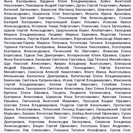
Анна Валерьевна, Бурдина Юлия Владимировна, Бойко Анатолий
Николаевич, Пивоваров Андрей Сергеевич, Дугин Сергей Георгиевич, Аверин
Виталий Евгеньевич, Барахоев Магомед Бекханович, Шевченко Дмитрий
Александрович, Шарипков Олег Викторович, Мошель Ирина Ароновна,
Шведов Григорий Сергеевич, Пономарев Лев Александрович, Созаев
Валерий Валерьевич, Каргалицкий Борис Юльевич, Исакова Ирина
Александровна, Исламов Тимур Рифгатович, Романова Ольга Евгеньевна,
Щаров Сергей Алексадрович, Цирульников Борис Альбертович, Халидова
Марина Владимировна, Людевиг Марина Зариевна, Федотова Галина
Анатольевна, Паутов Юрий Анатольевич, Верховский Александр Маркович,
Пислакова-Паркер Марина Петровна, Кочеткова Татьяна Владимировна,
Чуркина Наталья Валерьевна, Акимова Татьяна Николаевна, Золотарева
Екатерина Александровна, Рачинский Ян Збигневич, Жемкова Елена
Борисовна, Гудков Лев Дмитриевич, Илларионова Юлия Юрьевна, Саранг
Анна Васильевна, Захарова Светлана Сергеевна, Щур Татьяна Михайловна,
Щур Николай Алексеевич, Аверин Владимир Анатольевич, Блинушов
Андрей Юрьевич, Мосин Алексей Геннадьевич, Гефтер Валентин
Михайлович, Симонов Алексей Кириллович, Флиге Ирина Анатольевна,
Мельникова Валентина Дмитриевна, Вититинова Елена Владимировна,
Баженова Светлана Куприяновна, Исаев Сергей Владимирович, Максимов
Сергей Владимирович, Беляев Сергей Иванович, Голубева Елена
Николаевна, Ганнушкина Светлана Алексеевна, Закс Елена Владимировна,
Буртина Елена Юрьевна, Гендель Людмила Залмановна, Кокорина
Екатерина Алексеевна, Шуманов Илья Вячеславович, Арапова Галина
Юрьевна, Свечников Анатолий Мариевич, Прохоров Вадим Юрьевич,
Шахова Елена Владимировна, Подузов Сергей Васильевич, Протасова
Ирина Вячеславовна, Литинский Леонид Борисович, Лукашевский Сергей
Маркович, Бахмин Вячеслав Иванович, Шабад Анатолий Ефимович, Сухих
Дарья Николаевна, Орлов Олег Петрович, Добровольская Анна
Дмитриевна, Королева Александра Евгеньевна, Смирнов Владимир
Александрович, Вицин Сергей Ефимович, Золотухин Борис Андреевич,
Левинсон Лев Семенович, Локшина Татьяна Иосифовна, Орлов Олег