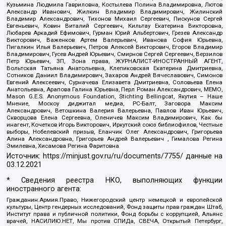
Кузьмина Людмила Гавриловна, Костылева Полина Владимировна, Лютов
Александр Иванович, Жилкин Владимир Владимирович, Жилинский
Владимир Александрович, Тихонов Михаил Сергеевич, Пискунов Сергей
Евгеньевич, Ковин Виталий Сергеевич, Кильтау Екатерина Викторовна,
Любарев Аркадий Ефимович, Гурман Юрий Альбертович, Грезев Александр
Викторович, Важенков Артем Валерьевич, Иванова София Юрьевна,
Пигалкин Илья Валерьевич, Петров Алексей Викторович, Егоров Владимир
Владимирович, Гусев Андрей Юрьевич, Смирнов Сергей Сергеевич, Верзилов
Петр Юрьевич, ЗП, Зона права, ЖУРНАЛИСТ-ИНОСТРАННЫЙ АГЕНТ,
Вольтская Татьяна Анатольевна, Клепиковская Екатерина Дмитриевна,
Сотников Даниил Владимирович, Захаров Андрей Вячеславович, Симонов
Евгений Алексеевич, Сурначева Елизавета Дмитриевна, Соловьева Елена
Анатольевна, Арапова Галина Юрьевна, Перл Роман Александрович, МЕМО,
Mason G.E.S. Anonymous Foundation, Stichting Bellingcat, Якутия – Наше
Мнение, Москоу диджитал медиа, РС-Балт, Заговора Максим
Александрович, Ветошкина Валерия Валерьевна, Павлов Иван Юрьевич,
Скворцова Елена Сергеевна, Оленичев Максим Владимирович, Как бы
инагент, Кочетков Игорь Викторович, Иркутский союз библиофилов, Честные
выборы, Нобелевский призыв, Еланчик Олег Александрович, Григорьева
Алина Александровна, Григорьев Андрей Валерьевич , Гималова Регина
Эмилевна, Хисамова Регина Фаритовна
Источник:
https://minjust.gov.ru/ru/documents/7755/
данные на
03.12.2021
* Сведения реестра НКО, выполняющих функции
иностранного агента:
Гражданин.Армия.Право, Нижегородский центр немецкой и европейской
культуры, Центр гендерных исследований, Фонд защиты прав граждан Штаб,
Институт права и публичной политики, Фонд борьбы с коррупцией, Альянс
врачей, НАСИЛИЮ.НЕТ, Мы против СПИДа, СВЕЧА, Открытый Петербург,