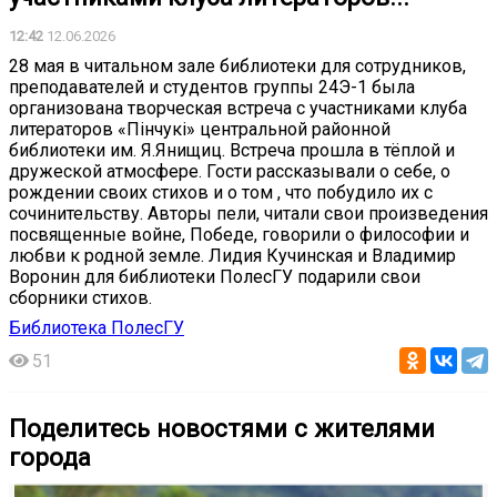
12:42
12.06.2026
28 мая в читальном зале библиотеки для сотрудников,
преподавателей и студентов группы 24Э-1 была
организована творческая встреча с участниками клуба
литераторов «Пiнчукi» центральной районной
библиотеки им. Я.Янищиц. Встреча прошла в тёплой и
дружеской атмосфере. Гости рассказывали о себе, о
рождении своих стихов и о том , что побудило их с
сочинительству. Авторы пели, читали свои произведения
посвященные войне, Победе, говорили о философии и
любви к родной земле. Лидия Кучинская и Владимир
Воронин для библиотеки ПолесГУ подарили свои
сборники стихов.
Библиотека ПолесГУ
51
Поделитесь новостями с жителями
города