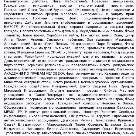
Гуманитарное действие, Лига Избирателей, Правовая инициатива,
Гражданская инициатива против экологической преступности,
Гражданский Союз, "Хасдей Ерушалаим" (Милосердие), Центр поддержки и
содействия развитию средств массовой информации, В защиту прав
заключенных, Горячая Линия, Центр социально-информационных
инициатив Действие, Институт глобализации и социальных движений,
ВМЕСТЕ, Благотворительный фонд охраны здоровья и защиты прав
граждан, Благотворительный фонд помощи осужденным и их семьям, Фонд
Тольятти, Новое время, Серебряная тайга, Так-Так-Так, центр Сова, центр
Анна, Проект Апрель, Самарская губерния, Эра здоровья, Мемориал,
Аналитический Центр Юрия Левады, Издательство Парк Гагарина, Фонд
содействия имени Андрея Рылькова, Сфера, Уральская правозащитная
группа, Женщины Евразии, СИБАЛЬТ, Институт прав человека, Фонд защиты
гласности, Российский исследовательский центр по правам человека,
Дальневосточный центр развития гражданских инициатив и социального
партнерства, Пермский региональный правозащитный центр, Гражданское
действие, Центр независимых социологических исследований, Сутяжник,
АКАДЕМИЯ ПО ПРАВАМ ЧЕЛОВЕКА, Частное учреждение в Калининграде по
административной поддержке реализации программ и проектов Совета
Министров северных стран, Центр развития некоммерческих организаций,
Гражданское содействие, Интернешнл-Р, Центр Защиты Прав Средств
Массовой Информации, Институт развития прессы - Сибирь, Частное
учреждение в Санкт-Петербурге по административной поддержке
реализации программ и проектов Совета Министров Северных Стран, Фонд
поддержки свободы прессы, Гражданский контроль, Человек и Закон,
Общественная комиссия по сохранению наследия академика Сахарова,
МЕМО. РУ, Институт региональной прессы, Институт Развития Свободы
Информации, Экозащита!-Женсовет, Общественный вердикт, Евразийская
антимонопольная ассоциация, Дзугкоева Регина Николаевна, Кривенко
Сергей Владимирович, Милославский Павел Юрьевич, Шнырова Ольга
Вадимовна, Чанышева Лилия Айратовна, Сидорович Ольга Борисовна,
Туровский Александр Алексеевич, Васильева Анастасия Евгеньевна, Ривина