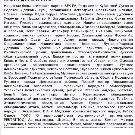
Национал-большевистская партия, ВЕК РА, Рада земли Кубанской Духовно
Родовой Державы Русь, организация Асгардская Славянская Община,
Община Капища Веды Перуна, Мужская Духовная Семинария Духовное
Учреждение, Нурджулар, К Богодержавию, Таблиги Джамаат, Свидетели
Иеговы, Русское национальное единство, Национал-социалистическое
общество, Джамаат мувахидов, Объединенный Вилайат Кабарды, Балкарии
и Карачая, Союз славян, Ат-Такфир Валь-Хиджра, Пит Буль, Национал-
социалистическая рабочая партия России, Славянский союз, Формат-18,
Благородный Орден Дьявола, Армия воли народа, Национальная
Социалистическая Инициатива города Череповца, Духовно-Родовая
Держава Русь, Русское национальное единство, Древнерусской
Инглистической церкви Православных Староверов-Инглингов, Русский
общенациональный союз, Движение против нелегальной иммиграции,
Кровь и Честь, О свободе совести и о религиозных объединениях, Омская
организация общественного политического движения Русское
национальное единство, Северное Братство, Клуб Болельщиков Футбольного
Клуба Динамо, Файзрахманисты, Мусульманская религиозная организация
п. Боровский Тюменского района Тюменской области, Община Коренного
Русского народа Щелковского района, Правый сектор, Украинская
национальная ассамблея – Украинская народная самооборона,
Украинская повстанческая армия, Тризуб им. Степана Бандеры, Братство,
Белый Крест, Misanthropic division, Религиозное объединение
последователей инглиизма, Народная Социальная Инициатива, TulaSkins,
Этнополитическое объединение Русские, Русское национальное
объединение Атака, Мечеть Мирмамеда, Община Коренного Русского
народа г. Астрахани, ВОЛЯ, Меджлис крымскотатарского народа, Рубеж
Севера, ТОЙС, О противодействии экстремистской деятельности,
РЕВТАТПОД, Артподготовка, Штольц, В честь иконы Божией Матери
Державная, Сектор 16, Независимость, Фирма, Молодежная правозащитная
группа МПГ, Курсом Правды и Единения, Каракольская инициативная
группа, Автоград Крю, Союз Славянских Сил Руси, Алля-Аят,