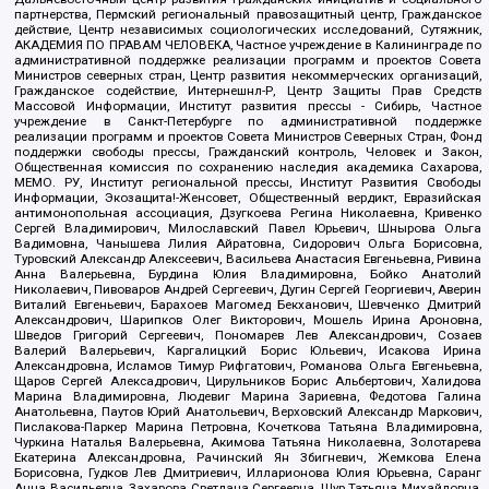
партнерства, Пермский региональный правозащитный центр, Гражданское
действие, Центр независимых социологических исследований, Сутяжник,
АКАДЕМИЯ ПО ПРАВАМ ЧЕЛОВЕКА, Частное учреждение в Калининграде по
административной поддержке реализации программ и проектов Совета
Министров северных стран, Центр развития некоммерческих организаций,
Гражданское содействие, Интернешнл-Р, Центр Защиты Прав Средств
Массовой Информации, Институт развития прессы - Сибирь, Частное
учреждение в Санкт-Петербурге по административной поддержке
реализации программ и проектов Совета Министров Северных Стран, Фонд
поддержки свободы прессы, Гражданский контроль, Человек и Закон,
Общественная комиссия по сохранению наследия академика Сахарова,
МЕМО. РУ, Институт региональной прессы, Институт Развития Свободы
Информации, Экозащита!-Женсовет, Общественный вердикт, Евразийская
антимонопольная ассоциация, Дзугкоева Регина Николаевна, Кривенко
Сергей Владимирович, Милославский Павел Юрьевич, Шнырова Ольга
Вадимовна, Чанышева Лилия Айратовна, Сидорович Ольга Борисовна,
Туровский Александр Алексеевич, Васильева Анастасия Евгеньевна, Ривина
Анна Валерьевна, Бурдина Юлия Владимировна, Бойко Анатолий
Николаевич, Пивоваров Андрей Сергеевич, Дугин Сергей Георгиевич, Аверин
Виталий Евгеньевич, Барахоев Магомед Бекханович, Шевченко Дмитрий
Александрович, Шарипков Олег Викторович, Мошель Ирина Ароновна,
Шведов Григорий Сергеевич, Пономарев Лев Александрович, Созаев
Валерий Валерьевич, Каргалицкий Борис Юльевич, Исакова Ирина
Александровна, Исламов Тимур Рифгатович, Романова Ольга Евгеньевна,
Щаров Сергей Алексадрович, Цирульников Борис Альбертович, Халидова
Марина Владимировна, Людевиг Марина Зариевна, Федотова Галина
Анатольевна, Паутов Юрий Анатольевич, Верховский Александр Маркович,
Пислакова-Паркер Марина Петровна, Кочеткова Татьяна Владимировна,
Чуркина Наталья Валерьевна, Акимова Татьяна Николаевна, Золотарева
Екатерина Александровна, Рачинский Ян Збигневич, Жемкова Елена
Борисовна, Гудков Лев Дмитриевич, Илларионова Юлия Юрьевна, Саранг
Анна Васильевна, Захарова Светлана Сергеевна, Щур Татьяна Михайловна,