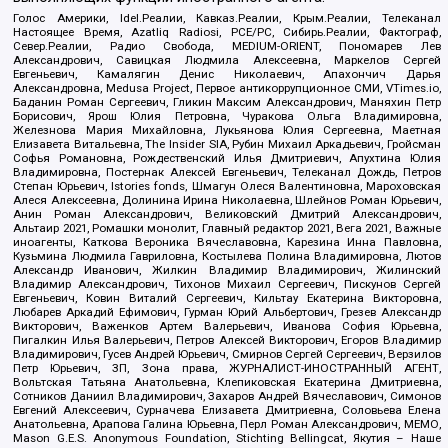
Голос Америки, Idel.Реалии, Кавказ.Реалии, Крым.Реалии, Телеканал
Настоящее Время, Azatliq Radiosi, PCE/PC, Сибирь.Реалии, Фактограф,
Север.Реалии, Радио Свобода, MEDIUM-ORIENT, Пономарев Лев
Александрович, Савицкая Людмила Алексеевна, Маркелов Сергей
Евгеньевич, Камалягин Денис Николаевич, Апахончич Дарья
Александровна, Medusa Project, Первое антикоррупционное СМИ, VTimes.io,
Баданин Роман Сергеевич, Гликин Максим Александрович, Маняхин Петр
Борисович, Ярош Юлия Петровна, Чуракова Ольга Владимировна,
Железнова Мария Михайловна, Лукьянова Юлия Сергеевна, Маетная
Елизавета Витальевна, The Insider SIA, Рубин Михаил Аркадьевич, Гройсман
Софья Романовна, Рождественский Илья Дмитриевич, Апухтина Юлия
Владимировна, Постернак Алексей Евгеньевич, Телеканал Дождь, Петров
Степан Юрьевич, Istories fonds, Шмагун Олеся Валентиновна, Мароховская
Алеся Алексеевна, Долинина Ирина Николаевна, Шлейнов Роман Юрьевич,
Анин Роман Александрович, Великовский Дмитрий Александрович,
Альтаир 2021, Ромашки монолит, Главный редактор 2021, Вега 2021, Важные
иноагенты, Каткова Вероника Вячеславовна, Карезина Инна Павловна,
Кузьмина Людмила Гавриловна, Костылева Полина Владимировна, Лютов
Александр Иванович, Жилкин Владимир Владимирович, Жилинский
Владимир Александрович, Тихонов Михаил Сергеевич, Пискунов Сергей
Евгеньевич, Ковин Виталий Сергеевич, Кильтау Екатерина Викторовна,
Любарев Аркадий Ефимович, Гурман Юрий Альбертович, Грезев Александр
Викторович, Важенков Артем Валерьевич, Иванова София Юрьевна,
Пигалкин Илья Валерьевич, Петров Алексей Викторович, Егоров Владимир
Владимирович, Гусев Андрей Юрьевич, Смирнов Сергей Сергеевич, Верзилов
Петр Юрьевич, ЗП, Зона права, ЖУРНАЛИСТ-ИНОСТРАННЫЙ АГЕНТ,
Вольтская Татьяна Анатольевна, Клепиковская Екатерина Дмитриевна,
Сотников Даниил Владимирович, Захаров Андрей Вячеславович, Симонов
Евгений Алексеевич, Сурначева Елизавета Дмитриевна, Соловьева Елена
Анатольевна, Арапова Галина Юрьевна, Перл Роман Александрович, МЕМО,
Mason G.E.S. Anonymous Foundation, Stichting Bellingcat, Якутия – Наше