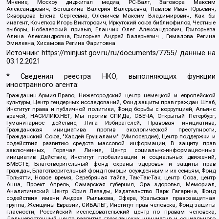
Мнение, Москоу диджитал медиа, РС-Балт, Заговора Максим
Александрович, Ветошкина Валерия Валерьевна, Павлов Иван Юрьевич,
Скворцова Елена Сергеевна, Оленичев Максим Владимирович, Как бы
инагент, Кочетков Игорь Викторович, Иркутский союз библиофилов, Честные
выборы, Нобелевский призыв, Еланчик Олег Александрович, Григорьева
Алина Александровна, Григорьев Андрей Валерьевич , Гималова Регина
Эмилевна, Хисамова Регина Фаритовна
Источник:
https://minjust.gov.ru/ru/documents/7755/
данные на
03.12.2021
* Сведения реестра НКО, выполняющих функции
иностранного агента:
Гражданин.Армия.Право, Нижегородский центр немецкой и европейской
культуры, Центр гендерных исследований, Фонд защиты прав граждан Штаб,
Институт права и публичной политики, Фонд борьбы с коррупцией, Альянс
врачей, НАСИЛИЮ.НЕТ, Мы против СПИДа, СВЕЧА, Открытый Петербург,
Гуманитарное действие, Лига Избирателей, Правовая инициатива,
Гражданская инициатива против экологической преступности,
Гражданский Союз, "Хасдей Ерушалаим" (Милосердие), Центр поддержки и
содействия развитию средств массовой информации, В защиту прав
заключенных, Горячая Линия, Центр социально-информационных
инициатив Действие, Институт глобализации и социальных движений,
ВМЕСТЕ, Благотворительный фонд охраны здоровья и защиты прав
граждан, Благотворительный фонд помощи осужденным и их семьям, Фонд
Тольятти, Новое время, Серебряная тайга, Так-Так-Так, центр Сова, центр
Анна, Проект Апрель, Самарская губерния, Эра здоровья, Мемориал,
Аналитический Центр Юрия Левады, Издательство Парк Гагарина, Фонд
содействия имени Андрея Рылькова, Сфера, Уральская правозащитная
группа, Женщины Евразии, СИБАЛЬТ, Институт прав человека, Фонд защиты
гласности, Российский исследовательский центр по правам человека,
Дальневосточный центр развития гражданских инициатив и социального