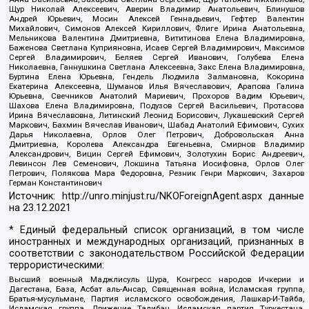
Щур Николай Алексеевич, Аверин Владимир Анатольевич, Блинушов
Андрей Юрьевич, Мосин Алексей Геннадьевич, Гефтер Валентин
Михайлович, Симонов Алексей Кириллович, Флиге Ирина Анатольевна,
Мельникова Валентина Дмитриевна, Вититинова Елена Владимировна,
Баженова Светлана Куприяновна, Исаев Сергей Владимирович, Максимов
Сергей Владимирович, Беляев Сергей Иванович, Голубева Елена
Николаевна, Ганнушкина Светлана Алексеевна, Закс Елена Владимировна,
Буртина Елена Юрьевна, Гендель Людмила Залмановна, Кокорина
Екатерина Алексеевна, Шуманов Илья Вячеславович, Арапова Галина
Юрьевна, Свечников Анатолий Мариевич, Прохоров Вадим Юрьевич,
Шахова Елена Владимировна, Подузов Сергей Васильевич, Протасова
Ирина Вячеславовна, Литинский Леонид Борисович, Лукашевский Сергей
Маркович, Бахмин Вячеслав Иванович, Шабад Анатолий Ефимович, Сухих
Дарья Николаевна, Орлов Олег Петрович, Добровольская Анна
Дмитриевна, Королева Александра Евгеньевна, Смирнов Владимир
Александрович, Вицин Сергей Ефимович, Золотухин Борис Андреевич,
Левинсон Лев Семенович, Локшина Татьяна Иосифовна, Орлов Олег
Петрович, Полякова Мара Федоровна, Резник Генри Маркович, Захаров
Герман Константинович
Источник:
http://unro.minjust.ru/NKOForeignAgent.aspx
данные
на
23.12.2021
* Единый федеральный список организаций, в том числе
иностранных и международных организаций, признанных в
соответствии с законодательством Российской Федерации
террористическими:
Высший военный Маджлисуль Шура, Конгресс народов Ичкерии и
Дагестана, База, Асбат аль-Ансар, Священная война, Исламская группа,
Братья-мусульмане, Партия исламского освобождения, Лашкар-И-Тайба,
Исламская группа, Движение Талибан, Исламская партия Туркестана,