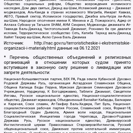
Общество социальных реформ, Общество возрождения исламского
наследия, Дом двух святых, Джунд аш-Шам, Исламский джихад – Джамаат
моджахедов, Аль-Каида в странах исламского Магриба, Имарат Кавказ,
АБТО, Правый сектор, Исламское государство, Джабха аль-Нусра ли-Ахль
аш-Шам, Народное ополчение имени К. Минина и Д. Пожарского, Аджр от
Аллаха Субхану уа Тагьаля SHAM, АУМ Синрике, Муджахеды джамаата Ат-
Тавхида Валь-Джихад, Чистопольский Джамаат, Рохнамо ба суи давлати
исломи, Террористическое сообщество Сеть, Катиба Таухид валь-Джихад,
Хайят Тахрир аш-Шам, Ахлю Сунна Валь Джамаа
Источник:
http://nac.gov.ru/terroristicheskie-i-ekstremistskie-
organizacii-i-materialy.html
данные на
06.12.2021
* Перечень общественных объединений и религиозных
организаций в отношении которых судом принято
вступившее в законную силу решение о ликвидации или
запрете деятельности:
Национал-большевистская партия, ВЕК РА, Рада земли Кубанской Духовно
Родовой Державы Русь, организация Асгардская Славянская Община,
Община Капища Веды Перуна, Мужская Духовная Семинария Духовное
Учреждение, Нурджулар, К Богодержавию, Таблиги Джамаат, Свидетели
Иеговы, Русское национальное единство, Национал-социалистическое
общество, Джамаат мувахидов, Объединенный Вилайат Кабарды, Балкарии
и Карачая, Союз славян, Ат-Такфир Валь-Хиджра, Пит Буль, Национал-
социалистическая рабочая партия России, Славянский союз, Формат-18,
Благородный Орден Дьявола, Армия воли народа, Национальная
Социалистическая Инициатива города Череповца, Духовно-Родовая
Держава Русь, Русское национальное единство, Древнерусской
Инглистической церкви Православных Староверов-Инглингов, Русский
общенациональный союз, Движение против нелегальной иммиграции,
Кровь и Честь, О свободе совести и о религиозных объединениях, Омская