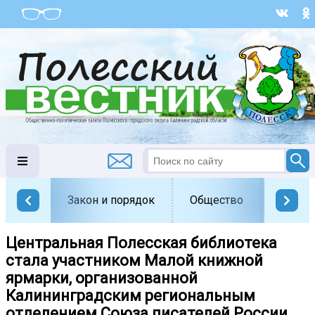
Закон и порядок
Общество
Офици
Центральная Полесская библиотека
стала участником Малой книжной
ярмарки, организованной
Калининградским региональным
отделением Союза писателей России.