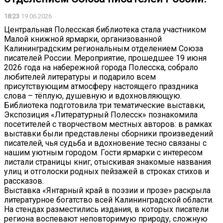
18:23
19.06.2026
Центральная Полесская библиотека стала участником
Малой книжной ярмарки, организованной
Калининградским региональным отделением Союза
писателей России. Мероприятие, прошедшее 19 июня
2026 года на набережной города Полесска, собрало
любителей литературы и подарило всем
присутствующим атмосферу настоящего праздника
слова – тёплую, душевную и вдохновляющую.
Библиотека подготовила три тематические выставки,
Экспозиция «Литературный Полесск» познакомила
посетителей с творчеством местных авторов: в рамках
выставки были представлены сборники произведений
писателей, чья судьба и вдохновение тесно связаны с
нашим уютным городом. Гости ярмарки с интересом
листали страницы книг, отыскивая знакомые названия
улиц и отголоски родных пейзажей в строках стихов и
рассказов.
Выставка «Янтарный край в поэзии и прозе» раскрыла
литературное богатство всей Калининградской области.
На стендах разместились издания, в которых писатели
региона воспевают неповторимую природу, сложную