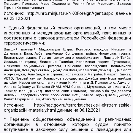
Петрович, Полякова Мара Федоровна, Резник Генри Маркович, Захаров
Герман Константинович
Источник:
http://unro.minjust.ru/NKOForeignAgent.aspx
данные
на
23.12.2021
* Единый федеральный список организаций, в том числе
иностранных и международных организаций, признанных в
соответствии с законодательством Российской Федерации
террористическими:
Высший военный Маджлисуль Шура, Конгресс народов Ичкерии и
Дагестана, База, Асбат аль-Ансар, Священная война, Исламская группа,
Братья-мусульмане, Партия исламского освобождения, Лашкар-И-Тайба,
Исламская группа, Движение Талибан, Исламская партия Туркестана,
Общество социальных реформ, Общество возрождения исламского
наследия, Дом двух святых, Джунд аш-Шам, Исламский джихад – Джамаат
моджахедов, Аль-Каида в странах исламского Магриба, Имарат Кавказ,
АБТО, Правый сектор, Исламское государство, Джабха аль-Нусра ли-Ахль
аш-Шам, Народное ополчение имени К. Минина и Д. Пожарского, Аджр от
Аллаха Субхану уа Тагьаля SHAM, АУМ Синрике, Муджахеды джамаата Ат-
Тавхида Валь-Джихад, Чистопольский Джамаат, Рохнамо ба суи давлати
исломи, Террористическое сообщество Сеть, Катиба Таухид валь-Джихад,
Хайят Тахрир аш-Шам, Ахлю Сунна Валь Джамаа
Источник:
http://nac.gov.ru/terroristicheskie-i-ekstremistskie-
organizacii-i-materialy.html
данные на
06.12.2021
* Перечень общественных объединений и религиозных
организаций в отношении которых судом принято
вступившее в законную силу решение о ликвидации или