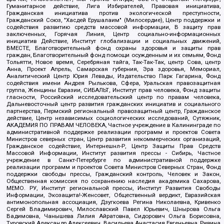
Гуманитарное действие, Лига Избирателей, Правовая инициатива,
Гражданская инициатива против экологической преступности,
Гражданский Союз, "Хасдей Ерушалаим" (Милосердие), Центр поддержки и
содействия развитию средств массовой информации, В защиту прав
заключенных, Горячая Линия, Центр социально-информационных
инициатив Действие, Институт глобализации и социальных движений,
ВМЕСТЕ, Благотворительный фонд охраны здоровья и защиты прав
граждан, Благотворительный фонд помощи осужденным и их семьям, Фонд
Тольятти, Новое время, Серебряная тайга, Так-Так-Так, центр Сова, центр
Анна, Проект Апрель, Самарская губерния, Эра здоровья, Мемориал,
Аналитический Центр Юрия Левады, Издательство Парк Гагарина, Фонд
содействия имени Андрея Рылькова, Сфера, Уральская правозащитная
группа, Женщины Евразии, СИБАЛЬТ, Институт прав человека, Фонд защиты
гласности, Российский исследовательский центр по правам человека,
Дальневосточный центр развития гражданских инициатив и социального
партнерства, Пермский региональный правозащитный центр, Гражданское
действие, Центр независимых социологических исследований, Сутяжник,
АКАДЕМИЯ ПО ПРАВАМ ЧЕЛОВЕКА, Частное учреждение в Калининграде по
административной поддержке реализации программ и проектов Совета
Министров северных стран, Центр развития некоммерческих организаций,
Гражданское содействие, Интернешнл-Р, Центр Защиты Прав Средств
Массовой Информации, Институт развития прессы - Сибирь, Частное
учреждение в Санкт-Петербурге по административной поддержке
реализации программ и проектов Совета Министров Северных Стран, Фонд
поддержки свободы прессы, Гражданский контроль, Человек и Закон,
Общественная комиссия по сохранению наследия академика Сахарова,
МЕМО. РУ, Институт региональной прессы, Институт Развития Свободы
Информации, Экозащита!-Женсовет, Общественный вердикт, Евразийская
антимонопольная ассоциация, Дзугкоева Регина Николаевна, Кривенко
Сергей Владимирович, Милославский Павел Юрьевич, Шнырова Ольга
Вадимовна, Чанышева Лилия Айратовна, Сидорович Ольга Борисовна,
Туровский Александр Алексеевич, Васильева Анастасия Евгеньевна, Ривина