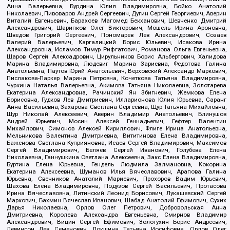
Анна Валерьевна, Бурдина Юлия Владимировна, Бойко Анатолий
Николаевич, Пивоваров Андрей Сергеевич, Дугин Сергей Георгиевич, Аверин
Виталий Евгеньевич, Барахоев Магомед Бекханович, Шевченко Дмитрий
Александрович, Шарипков Олег Викторович, Мошель Ирина Ароновна,
Шведов Григорий Сергеевич, Пономарев Лев Александрович, Созаев
Валерий Валерьевич, Каргалицкий Борис Юльевич, Исакова Ирина
Александровна, Исламов Тимур Рифгатович, Романова Ольга Евгеньевна,
Щаров Сергей Алексадрович, Цирульников Борис Альбертович, Халидова
Марина Владимировна, Людевиг Марина Зариевна, Федотова Галина
Анатольевна, Паутов Юрий Анатольевич, Верховский Александр Маркович,
Пислакова-Паркер Марина Петровна, Кочеткова Татьяна Владимировна,
Чуркина Наталья Валерьевна, Акимова Татьяна Николаевна, Золотарева
Екатерина Александровна, Рачинский Ян Збигневич, Жемкова Елена
Борисовна, Гудков Лев Дмитриевич, Илларионова Юлия Юрьевна, Саранг
Анна Васильевна, Захарова Светлана Сергеевна, Щур Татьяна Михайловна,
Щур Николай Алексеевич, Аверин Владимир Анатольевич, Блинушов
Андрей Юрьевич, Мосин Алексей Геннадьевич, Гефтер Валентин
Михайлович, Симонов Алексей Кириллович, Флиге Ирина Анатольевна,
Мельникова Валентина Дмитриевна, Вититинова Елена Владимировна,
Баженова Светлана Куприяновна, Исаев Сергей Владимирович, Максимов
Сергей Владимирович, Беляев Сергей Иванович, Голубева Елена
Николаевна, Ганнушкина Светлана Алексеевна, Закс Елена Владимировна,
Буртина Елена Юрьевна, Гендель Людмила Залмановна, Кокорина
Екатерина Алексеевна, Шуманов Илья Вячеславович, Арапова Галина
Юрьевна, Свечников Анатолий Мариевич, Прохоров Вадим Юрьевич,
Шахова Елена Владимировна, Подузов Сергей Васильевич, Протасова
Ирина Вячеславовна, Литинский Леонид Борисович, Лукашевский Сергей
Маркович, Бахмин Вячеслав Иванович, Шабад Анатолий Ефимович, Сухих
Дарья Николаевна, Орлов Олег Петрович, Добровольская Анна
Дмитриевна, Королева Александра Евгеньевна, Смирнов Владимир
Александрович, Вицин Сергей Ефимович, Золотухин Борис Андреевич,
Левинсон Лев Семенович, Локшина Татьяна Иосифовна, Орлов Олег