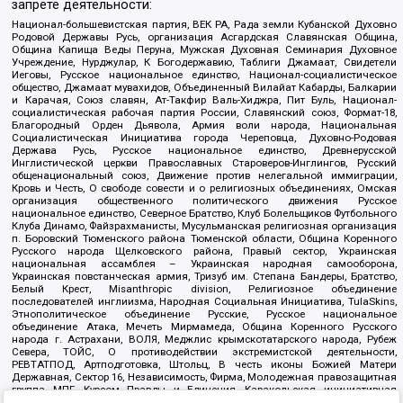
запрете деятельности:
Национал-большевистская партия, ВЕК РА, Рада земли Кубанской Духовно
Родовой Державы Русь, организация Асгардская Славянская Община,
Община Капища Веды Перуна, Мужская Духовная Семинария Духовное
Учреждение, Нурджулар, К Богодержавию, Таблиги Джамаат, Свидетели
Иеговы, Русское национальное единство, Национал-социалистическое
общество, Джамаат мувахидов, Объединенный Вилайат Кабарды, Балкарии
и Карачая, Союз славян, Ат-Такфир Валь-Хиджра, Пит Буль, Национал-
социалистическая рабочая партия России, Славянский союз, Формат-18,
Благородный Орден Дьявола, Армия воли народа, Национальная
Социалистическая Инициатива города Череповца, Духовно-Родовая
Держава Русь, Русское национальное единство, Древнерусской
Инглистической церкви Православных Староверов-Инглингов, Русский
общенациональный союз, Движение против нелегальной иммиграции,
Кровь и Честь, О свободе совести и о религиозных объединениях, Омская
организация общественного политического движения Русское
национальное единство, Северное Братство, Клуб Болельщиков Футбольного
Клуба Динамо, Файзрахманисты, Мусульманская религиозная организация
п. Боровский Тюменского района Тюменской области, Община Коренного
Русского народа Щелковского района, Правый сектор, Украинская
национальная ассамблея – Украинская народная самооборона,
Украинская повстанческая армия, Тризуб им. Степана Бандеры, Братство,
Белый Крест, Misanthropic division, Религиозное объединение
последователей инглиизма, Народная Социальная Инициатива, TulaSkins,
Этнополитическое объединение Русские, Русское национальное
объединение Атака, Мечеть Мирмамеда, Община Коренного Русского
народа г. Астрахани, ВОЛЯ, Меджлис крымскотатарского народа, Рубеж
Севера, ТОЙС, О противодействии экстремистской деятельности,
РЕВТАТПОД, Артподготовка, Штольц, В честь иконы Божией Матери
Державная, Сектор 16, Независимость, Фирма, Молодежная правозащитная
группа МПГ, Курсом Правды и Единения, Каракольская инициативная
группа, Автоград Крю, Союз Славянских Сил Руси, Алля-Аят,