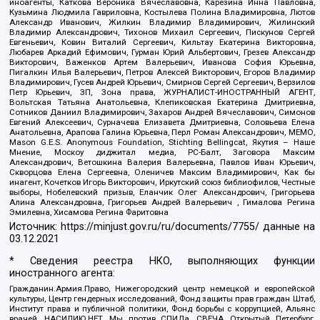
иноагенты, Каткова Вероника Вячеславовна, Карезина Инна Павловна,
Кузьмина Людмила Гавриловна, Костылева Полина Владимировна, Лютов
Александр Иванович, Жилкин Владимир Владимирович, Жилинский
Владимир Александрович, Тихонов Михаил Сергеевич, Пискунов Сергей
Евгеньевич, Ковин Виталий Сергеевич, Кильтау Екатерина Викторовна,
Любарев Аркадий Ефимович, Гурман Юрий Альбертович, Грезев Александр
Викторович, Важенков Артем Валерьевич, Иванова София Юрьевна,
Пигалкин Илья Валерьевич, Петров Алексей Викторович, Егоров Владимир
Владимирович, Гусев Андрей Юрьевич, Смирнов Сергей Сергеевич, Верзилов
Петр Юрьевич, ЗП, Зона права, ЖУРНАЛИСТ-ИНОСТРАННЫЙ АГЕНТ,
Вольтская Татьяна Анатольевна, Клепиковская Екатерина Дмитриевна,
Сотников Даниил Владимирович, Захаров Андрей Вячеславович, Симонов
Евгений Алексеевич, Сурначева Елизавета Дмитриевна, Соловьева Елена
Анатольевна, Арапова Галина Юрьевна, Перл Роман Александрович, МЕМО,
Mason G.E.S. Anonymous Foundation, Stichting Bellingcat, Якутия – Наше
Мнение, Москоу диджитал медиа, РС-Балт, Заговора Максим
Александрович, Ветошкина Валерия Валерьевна, Павлов Иван Юрьевич,
Скворцова Елена Сергеевна, Оленичев Максим Владимирович, Как бы
инагент, Кочетков Игорь Викторович, Иркутский союз библиофилов, Честные
выборы, Нобелевский призыв, Еланчик Олег Александрович, Григорьева
Алина Александровна, Григорьев Андрей Валерьевич , Гималова Регина
Эмилевна, Хисамова Регина Фаритовна
Источник:
https://minjust.gov.ru/ru/documents/7755/
данные на
03.12.2021
* Сведения реестра НКО, выполняющих функции
иностранного агента:
Гражданин.Армия.Право, Нижегородский центр немецкой и европейской
культуры, Центр гендерных исследований, Фонд защиты прав граждан Штаб,
Институт права и публичной политики, Фонд борьбы с коррупцией, Альянс
врачей, НАСИЛИЮ.НЕТ, Мы против СПИДа, СВЕЧА, Открытый Петербург,