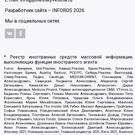
Разработчик сайта –
INFOROS
2026
Мы в социальных сетях:
* Реестр иностранных средств массовой информации,
выполняющих функции иностранного агента:
Голос Америки, Idel.Реалии, Кавказ.Реалии, Крым.Реалии, Телеканал
Настоящее Время, Azatliq Radiosi, PCE/PC, Сибирь.Реалии, Фактограф,
Север.Реалии, Радио Свобода, MEDIUM-ORIENT, Пономарев Лев
Александрович, Савицкая Людмила Алексеевна, Маркелов Сергей
Евгеньевич, Камалягин Денис Николаевич, Апахончич Дарья
Александровна, Medusa Project, Первое антикоррупционное СМИ, VTimes.io,
Баданин Роман Сергеевич, Гликин Максим Александрович, Маняхин Петр
Борисович, Ярош Юлия Петровна, Чуракова Ольга Владимировна,
Железнова Мария Михайловна, Лукьянова Юлия Сергеевна, Маетная
Елизавета Витальевна, The Insider SIA, Рубин Михаил Аркадьевич, Гройсман
Софья Романовна, Рождественский Илья Дмитриевич, Апухтина Юлия
Владимировна, Постернак Алексей Евгеньевич, Телеканал Дождь, Петров
Степан Юрьевич, Istories fonds, Шмагун Олеся Валентиновна, Мароховская
Алеся Алексеевна, Долинина Ирина Николаевна, Шлейнов Роман Юрьевич,
Анин Роман Александрович, Великовский Дмитрий Александрович,
Альтаир 2021, Ромашки монолит, Главный редактор 2021, Вега 2021, Важные