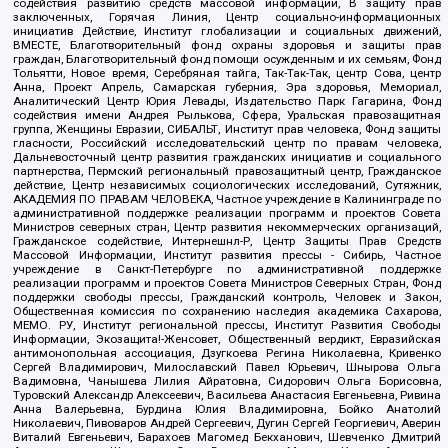
содействия развитию средств массовой информации, В защиту прав
заключенных, Горячая Линия, Центр социально-информационных
инициатив Действие, Институт глобализации и социальных движений,
ВМЕСТЕ, Благотворительный фонд охраны здоровья и защиты прав
граждан, Благотворительный фонд помощи осужденным и их семьям, Фонд
Тольятти, Новое время, Серебряная тайга, Так-Так-Так, центр Сова, центр
Анна, Проект Апрель, Самарская губерния, Эра здоровья, Мемориал,
Аналитический Центр Юрия Левады, Издательство Парк Гагарина, Фонд
содействия имени Андрея Рылькова, Сфера, Уральская правозащитная
группа, Женщины Евразии, СИБАЛЬТ, Институт прав человека, Фонд защиты
гласности, Российский исследовательский центр по правам человека,
Дальневосточный центр развития гражданских инициатив и социального
партнерства, Пермский региональный правозащитный центр, Гражданское
действие, Центр независимых социологических исследований, Сутяжник,
АКАДЕМИЯ ПО ПРАВАМ ЧЕЛОВЕКА, Частное учреждение в Калининграде по
административной поддержке реализации программ и проектов Совета
Министров северных стран, Центр развития некоммерческих организаций,
Гражданское содействие, Интернешнл-Р, Центр Защиты Прав Средств
Массовой Информации, Институт развития прессы - Сибирь, Частное
учреждение в Санкт-Петербурге по административной поддержке
реализации программ и проектов Совета Министров Северных Стран, Фонд
поддержки свободы прессы, Гражданский контроль, Человек и Закон,
Общественная комиссия по сохранению наследия академика Сахарова,
МЕМО. РУ, Институт региональной прессы, Институт Развития Свободы
Информации, Экозащита!-Женсовет, Общественный вердикт, Евразийская
антимонопольная ассоциация, Дзугкоева Регина Николаевна, Кривенко
Сергей Владимирович, Милославский Павел Юрьевич, Шнырова Ольга
Вадимовна, Чанышева Лилия Айратовна, Сидорович Ольга Борисовна,
Туровский Александр Алексеевич, Васильева Анастасия Евгеньевна, Ривина
Анна Валерьевна, Бурдина Юлия Владимировна, Бойко Анатолий
Николаевич, Пивоваров Андрей Сергеевич, Дугин Сергей Георгиевич, Аверин
Виталий Евгеньевич, Барахоев Магомед Бекханович, Шевченко Дмитрий