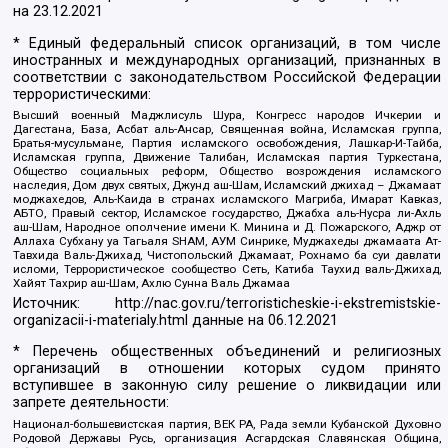
на
23.12.2021
* Единый федеральный список организаций, в том числе
иностранных и международных организаций, признанных в
соответствии с законодательством Российской Федерации
террористическими:
Высший военный Маджлисуль Шура, Конгресс народов Ичкерии и
Дагестана, База, Асбат аль-Ансар, Священная война, Исламская группа,
Братья-мусульмане, Партия исламского освобождения, Лашкар-И-Тайба,
Исламская группа, Движение Талибан, Исламская партия Туркестана,
Общество социальных реформ, Общество возрождения исламского
наследия, Дом двух святых, Джунд аш-Шам, Исламский джихад – Джамаат
моджахедов, Аль-Каида в странах исламского Магриба, Имарат Кавказ,
АБТО, Правый сектор, Исламское государство, Джабха аль-Нусра ли-Ахль
аш-Шам, Народное ополчение имени К. Минина и Д. Пожарского, Аджр от
Аллаха Субхану уа Тагьаля SHAM, АУМ Синрике, Муджахеды джамаата Ат-
Тавхида Валь-Джихад, Чистопольский Джамаат, Рохнамо ба суи давлати
исломи, Террористическое сообщество Сеть, Катиба Таухид валь-Джихад,
Хайят Тахрир аш-Шам, Ахлю Сунна Валь Джамаа
Источник:
http://nac.gov.ru/terroristicheskie-i-ekstremistskie-
organizacii-i-materialy.html
данные на
06.12.2021
* Перечень общественных объединений и религиозных
организаций в отношении которых судом принято
вступившее в законную силу решение о ликвидации или
запрете деятельности:
Национал-большевистская партия, ВЕК РА, Рада земли Кубанской Духовно
Родовой Державы Русь, организация Асгардская Славянская Община,