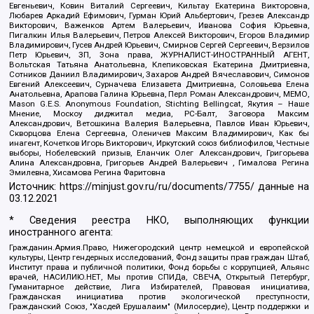
Евгеньевич, Ковин Виталий Сергеевич, Кильтау Екатерина Викторовна,
Любарев Аркадий Ефимович, Гурман Юрий Альбертович, Грезев Александр
Викторович, Важенков Артем Валерьевич, Иванова София Юрьевна,
Пигалкин Илья Валерьевич, Петров Алексей Викторович, Егоров Владимир
Владимирович, Гусев Андрей Юрьевич, Смирнов Сергей Сергеевич, Верзилов
Петр Юрьевич, ЗП, Зона права, ЖУРНАЛИСТ-ИНОСТРАННЫЙ АГЕНТ,
Вольтская Татьяна Анатольевна, Клепиковская Екатерина Дмитриевна,
Сотников Даниил Владимирович, Захаров Андрей Вячеславович, Симонов
Евгений Алексеевич, Сурначева Елизавета Дмитриевна, Соловьева Елена
Анатольевна, Арапова Галина Юрьевна, Перл Роман Александрович, МЕМО,
Mason G.E.S. Anonymous Foundation, Stichting Bellingcat, Якутия – Наше
Мнение, Москоу диджитал медиа, РС-Балт, Заговора Максим
Александрович, Ветошкина Валерия Валерьевна, Павлов Иван Юрьевич,
Скворцова Елена Сергеевна, Оленичев Максим Владимирович, Как бы
инагент, Кочетков Игорь Викторович, Иркутский союз библиофилов, Честные
выборы, Нобелевский призыв, Еланчик Олег Александрович, Григорьева
Алина Александровна, Григорьев Андрей Валерьевич , Гималова Регина
Эмилевна, Хисамова Регина Фаритовна
Источник:
https://minjust.gov.ru/ru/documents/7755/
данные на
03.12.2021
* Сведения реестра НКО, выполняющих функции
иностранного агента:
Гражданин.Армия.Право, Нижегородский центр немецкой и европейской
культуры, Центр гендерных исследований, Фонд защиты прав граждан Штаб,
Институт права и публичной политики, Фонд борьбы с коррупцией, Альянс
врачей, НАСИЛИЮ.НЕТ, Мы против СПИДа, СВЕЧА, Открытый Петербург,
Гуманитарное действие, Лига Избирателей, Правовая инициатива,
Гражданская инициатива против экологической преступности,
Гражданский Союз, "Хасдей Ерушалаим" (Милосердие), Центр поддержки и