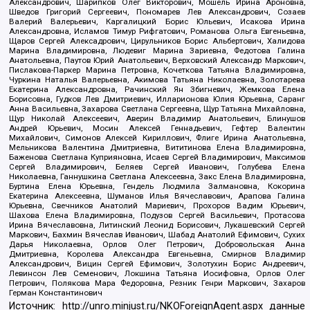
Александрович, Шарипков Олег Викторович, Мошель Ирина Ароновна,
Шведов Григорий Сергеевич, Пономарев Лев Александрович, Созаев
Валерий Валерьевич, Каргалицкий Борис Юльевич, Исакова Ирина
Александровна, Исламов Тимур Рифгатович, Романова Ольга Евгеньевна,
Щаров Сергей Алексадрович, Цирульников Борис Альбертович, Халидова
Марина Владимировна, Людевиг Марина Зариевна, Федотова Галина
Анатольевна, Паутов Юрий Анатольевич, Верховский Александр Маркович,
Пислакова-Паркер Марина Петровна, Кочеткова Татьяна Владимировна,
Чуркина Наталья Валерьевна, Акимова Татьяна Николаевна, Золотарева
Екатерина Александровна, Рачинский Ян Збигневич, Жемкова Елена
Борисовна, Гудков Лев Дмитриевич, Илларионова Юлия Юрьевна, Саранг
Анна Васильевна, Захарова Светлана Сергеевна, Щур Татьяна Михайловна,
Щур Николай Алексеевич, Аверин Владимир Анатольевич, Блинушов
Андрей Юрьевич, Мосин Алексей Геннадьевич, Гефтер Валентин
Михайлович, Симонов Алексей Кириллович, Флиге Ирина Анатольевна,
Мельникова Валентина Дмитриевна, Вититинова Елена Владимировна,
Баженова Светлана Куприяновна, Исаев Сергей Владимирович, Максимов
Сергей Владимирович, Беляев Сергей Иванович, Голубева Елена
Николаевна, Ганнушкина Светлана Алексеевна, Закс Елена Владимировна,
Буртина Елена Юрьевна, Гендель Людмила Залмановна, Кокорина
Екатерина Алексеевна, Шуманов Илья Вячеславович, Арапова Галина
Юрьевна, Свечников Анатолий Мариевич, Прохоров Вадим Юрьевич,
Шахова Елена Владимировна, Подузов Сергей Васильевич, Протасова
Ирина Вячеславовна, Литинский Леонид Борисович, Лукашевский Сергей
Маркович, Бахмин Вячеслав Иванович, Шабад Анатолий Ефимович, Сухих
Дарья Николаевна, Орлов Олег Петрович, Добровольская Анна
Дмитриевна, Королева Александра Евгеньевна, Смирнов Владимир
Александрович, Вицин Сергей Ефимович, Золотухин Борис Андреевич,
Левинсон Лев Семенович, Локшина Татьяна Иосифовна, Орлов Олег
Петрович, Полякова Мара Федоровна, Резник Генри Маркович, Захаров
Герман Константинович
Источник:
http://unro.minjust.ru/NKOForeignAgent.aspx
данные