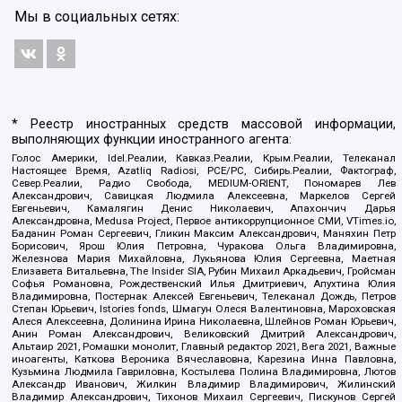
Мы в социальных сетях:
* Реестр иностранных средств массовой информации,
выполняющих функции иностранного агента:
Голос Америки, Idel.Реалии, Кавказ.Реалии, Крым.Реалии, Телеканал
Настоящее Время, Azatliq Radiosi, PCE/PC, Сибирь.Реалии, Фактограф,
Север.Реалии, Радио Свобода, MEDIUM-ORIENT, Пономарев Лев
Александрович, Савицкая Людмила Алексеевна, Маркелов Сергей
Евгеньевич, Камалягин Денис Николаевич, Апахончич Дарья
Александровна, Medusa Project, Первое антикоррупционное СМИ, VTimes.io,
Баданин Роман Сергеевич, Гликин Максим Александрович, Маняхин Петр
Борисович, Ярош Юлия Петровна, Чуракова Ольга Владимировна,
Железнова Мария Михайловна, Лукьянова Юлия Сергеевна, Маетная
Елизавета Витальевна, The Insider SIA, Рубин Михаил Аркадьевич, Гройсман
Софья Романовна, Рождественский Илья Дмитриевич, Апухтина Юлия
Владимировна, Постернак Алексей Евгеньевич, Телеканал Дождь, Петров
Степан Юрьевич, Istories fonds, Шмагун Олеся Валентиновна, Мароховская
Алеся Алексеевна, Долинина Ирина Николаевна, Шлейнов Роман Юрьевич,
Анин Роман Александрович, Великовский Дмитрий Александрович,
Альтаир 2021, Ромашки монолит, Главный редактор 2021, Вега 2021, Важные
иноагенты, Каткова Вероника Вячеславовна, Карезина Инна Павловна,
Кузьмина Людмила Гавриловна, Костылева Полина Владимировна, Лютов
Александр Иванович, Жилкин Владимир Владимирович, Жилинский
Владимир Александрович, Тихонов Михаил Сергеевич, Пискунов Сергей