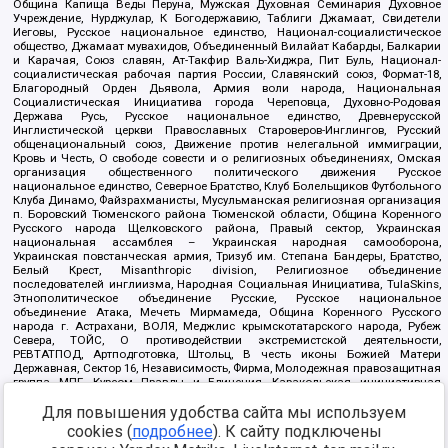
Община Капища Веды Перуна, Мужская Духовная Семинария Духовное
Учреждение, Нурджулар, К Богодержавию, Таблиги Джамаат, Свидетели
Иеговы, Русское национальное единство, Национал-социалистическое
общество, Джамаат мувахидов, Объединенный Вилайат Кабарды, Балкарии
и Карачая, Союз славян, Ат-Такфир Валь-Хиджра, Пит Буль, Национал-
социалистическая рабочая партия России, Славянский союз, Формат-18,
Благородный Орден Дьявола, Армия воли народа, Национальная
Социалистическая Инициатива города Череповца, Духовно-Родовая
Держава Русь, Русское национальное единство, Древнерусской
Инглистической церкви Православных Староверов-Инглингов, Русский
общенациональный союз, Движение против нелегальной иммиграции,
Кровь и Честь, О свободе совести и о религиозных объединениях, Омская
организация общественного политического движения Русское
национальное единство, Северное Братство, Клуб Болельщиков Футбольного
Клуба Динамо, Файзрахманисты, Мусульманская религиозная организация
п. Боровский Тюменского района Тюменской области, Община Коренного
Русского народа Щелковского района, Правый сектор, Украинская
национальная ассамблея – Украинская народная самооборона,
Украинская повстанческая армия, Тризуб им. Степана Бандеры, Братство,
Белый Крест, Misanthropic division, Религиозное объединение
последователей инглиизма, Народная Социальная Инициатива, TulaSkins,
Этнополитическое объединение Русские, Русское национальное
объединение Атака, Мечеть Мирмамеда, Община Коренного Русского
народа г. Астрахани, ВОЛЯ, Меджлис крымскотатарского народа, Рубеж
Севера, ТОЙС, О противодействии экстремистской деятельности,
РЕВТАТПОД, Артподготовка, Штольц, В честь иконы Божией Матери
Державная, Сектор 16, Независимость, Фирма, Молодежная правозащитная
группа МПГ, Курсом Правды и Единения, Каракольская инициативная
группа, Автоград Крю, Союз Славянских Сил Руси, Алля-Аят,
Благотворительный пансионат Ак Умут, Русская республика Русь,
Для повышения удобства сайта мы используем
Арестантское уголовное единство, Башкорт, Нация и свобода, W.H.С., Фалунь
cookies (
подробнее
). К сайту подключены
Дафа, Иртыш Ultras, Русский Патриотический клуб-Новокузнецк/РПК,