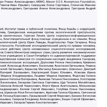
ерл Роман Александрович, МЕМО, Mason G.E.S. Anonymous Foundation,
, Павлов Иван Юрьевич, Скворцова Елена Сергеевна, Оленичев Максим
 Александрович, Григорьева Алина Александровна, Григорьев Андрей
б, Институт права и публичной политики, Фонд борьбы с коррупцией,
ива, Гражданская инициатива против экологической преступности,
рав заключенных, Горячая Линия, Центр социально-информационных
дан, Благотворительный фонд помощи осужденным и их семьям, Фонд
 Аналитический Центр Юрия Левады, Издательство Парк Гагарина, Фонд
гласности, Российский исследовательский центр по правам человека,
ское действие, Центр независимых социологических исследований,
в Совета Министров северных стран, Центр развития некоммерческих
стное учреждение в Санкт-Петербурге по административной поддержке
Общественная комиссия по сохранению наследия академика Сахарова,
нтимонопольная ассоциация, Дзугкоева Регина Николаевна, Кривенко
кий Александр Алексеевич, Васильева Анастасия Евгеньевна, Ривина
италий Евгеньевич, Барахоев Магомед Бекханович, Шевченко Дмитрий
 Валерий Валерьевич, Каргалицкий Борис Юльевич, Исакова Ирина
ва Марина Владимировна, Людевиг Марина Зариевна, Федотова Галина
уркина Наталья Валерьевна, Акимова Татьяна Николаевна, Золотарева
 Васильевна, Захарова Светлана Сергеевна, Щур Татьяна Михайловна,
 Симонов Алексей Кириллович, Флиге Ирина Анатольевна, Мельникова
адимирович, Беляев Сергей Иванович, Голубева Елена Николаевна,
вна, Шуманов Илья Вячеславович, Арапова Галина Юрьевна, Свечников
ий Леонид Борисович, Лукашевский Сергей Маркович, Бахмин Вячеслав
геньевна, Смирнов Владимир Александрович, Вицин Сергей Ефимович,
 Маркович, Захаров Герман Константинович