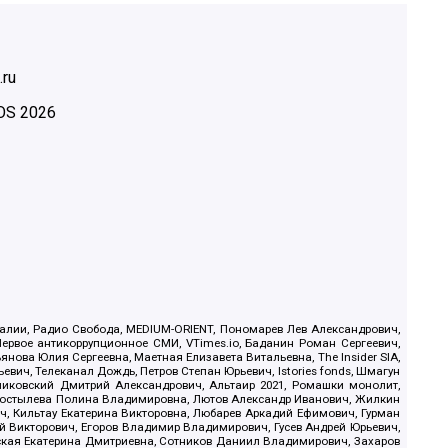
.ru
OS
2026
.Реалии, Радио Свобода, MEDIUM-ORIENT, Пономарев Лев Александрович,
ервое антикоррупционное СМИ, VTimes.io, Баданин Роман Сергеевич,
ова Юлия Сергеевна, Маетная Елизавета Витальевна, The Insider SIA,
ич, Телеканал Дождь, Петров Степан Юрьевич, Istories fonds, Шмагун
иковский Дмитрий Александрович, Альтаир 2021, Ромашки монолит,
, Костылева Полина Владимировна, Лютов Александр Иванович, Жилкин
, Кильтау Екатерина Викторовна, Любарев Аркадий Ефимович, Гурман
й Викторович, Егоров Владимир Владимирович, Гусев Андрей Юрьевич,
ская Екатерина Дмитриевна, Сотников Даниил Владимирович, Захаров