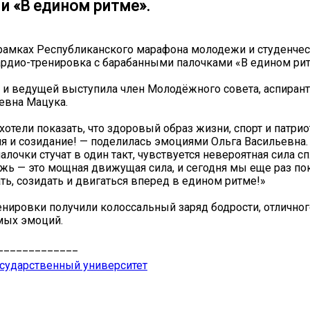
и «В едином ритме».
рамках Республиканского марафона молодежи и студенчес
ардио-тренировка с барабанными палочками «В едином рит
 и ведущей выступила член Молодёжного совета, аспира
евна Мацука.
хотели показать, что здоровый образ жизни, спорт и патрио
ия и созидание! — поделилась эмоциями Ольга Васильевна.
лочки стучат в один такт, чувствуется невероятная сила с
ь — это мощная движущая сила, и сегодня мы еще раз пок
ть, созидать и двигаться вперед в едином ритме!»
енировки получили колоссальный заряд бодрости, отличног
мых эмоций.
_____________
сударственный университет