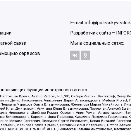
E-mail: info@polesskyvestnik
мации
Разработчик сайта –
INFOR
атной связи
Мы в социальных сетях:
 помощью сервисов
выполняющих функции иностранного агента:
 Настоящее Время, Azatliq Radiosi, PCE/PC, Сибирь.Реалии, Фактограф, Север
ягин Денис Николаевич, Апахончич Дарья Александровна, Medusa Project, П
етровна, Чуракова Ольга Владимировна, Железнова Мария Михайловна, Лукьян
й Илья Дмитриевич, Апухтина Юлия Владимировна, Постернак Алексей Евгеньев
рина Николаевна, Шлейнов Роман Юрьевич, Анин Роман Александрович, Вел
оника Вячеславовна, Карезина Инна Павловна, Кузьмина Людмила Гавриловна
ов Михаил Сергеевич, Пискунов Сергей Евгеньевич, Ковин Виталий Сергеевич
алерьевич, Иванова София Юрьевна, Пигалкин Илья Валерьевич, Петров Алексе
а, ЖУРНАЛИСТ-ИНОСТРАННЫЙ АГЕНТ, Вольтская Татьяна Анатольевна, Клепиков