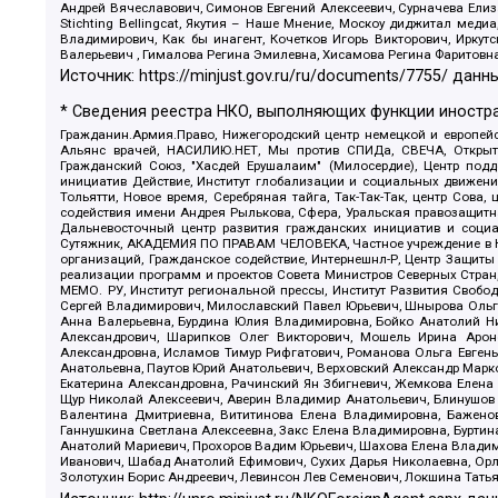
Андрей Вячеславович, Симонов Евгений Алексеевич, Сурначева Елиз
Stichting Bellingcat, Якутия – Наше Мнение, Москоу диджитал мед
Владимирович, Как бы инагент, Кочетков Игорь Викторович, Иркут
Валерьевич , Гималова Регина Эмилевна, Хисамова Регина Фаритовн
Источник:
https://minjust.gov.ru/ru/documents/7755/
данны
* Сведения реестра НКО, выполняющих функции иностра
Гражданин.Армия.Право, Нижегородский центр немецкой и европейск
Альянс врачей, НАСИЛИЮ.НЕТ, Мы против СПИДа, СВЕЧА, Открытый
Гражданский Союз, "Хасдей Ерушалаим" (Милосердие), Центр под
инициатив Действие, Институт глобализации и социальных движен
Тольятти, Новое время, Серебряная тайга, Так-Так-Так, центр Сова
содействия имени Андрея Рылькова, Сфера, Уральская правозащитна
Дальневосточный центр развития гражданских инициатив и социа
Сутяжник, АКАДЕМИЯ ПО ПРАВАМ ЧЕЛОВЕКА, Частное учреждение в Ка
организаций, Гражданское содействие, Интернешнл-Р, Центр Защиты
реализации программ и проектов Совета Министров Северных Стран
МЕМО. РУ, Институт региональной прессы, Институт Развития Своб
Сергей Владимирович, Милославский Павел Юрьевич, Шнырова Ольга
Анна Валерьевна, Бурдина Юлия Владимировна, Бойко Анатолий Ник
Александрович, Шарипков Олег Викторович, Мошель Ирина Ароно
Александровна, Исламов Тимур Рифгатович, Романова Ольга Евгень
Анатольевна, Паутов Юрий Анатольевич, Верховский Александр Марк
Екатерина Александровна, Рачинский Ян Збигневич, Жемкова Елена 
Щур Николай Алексеевич, Аверин Владимир Анатольевич, Блинушов 
Валентина Дмитриевна, Вититинова Елена Владимировна, Баженов
Ганнушкина Светлана Алексеевна, Закс Елена Владимировна, Буртин
Анатолий Мариевич, Прохоров Вадим Юрьевич, Шахова Елена Владими
Иванович, Шабад Анатолий Ефимович, Сухих Дарья Николаевна, Орл
Золотухин Борис Андреевич, Левинсон Лев Семенович, Локшина Тать