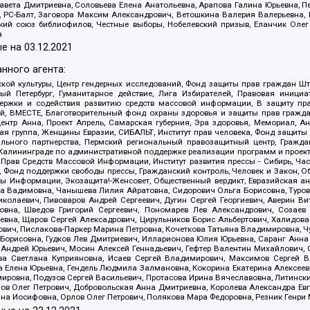
авета Дмитриевна, Соловьева Елена Анатольевна, Арапова Галина Юрьевна, П
иа, РС-Балт, Заговора Максим Александрович, Ветошкина Валерия Валерьевна
ский союз библиофилов, Честные выборы, Нобелевский призыв, Еланчик Олег
а
е на
03.12.2021
нного агента:
ой культуры, Центр гендерных исследований, Фонд защиты прав граждан Шта
 Петербург, Гуманитарное действие, Лига Избирателей, Правовая инициат
держки и содействия развитию средств массовой информации, В защиту п
ий, ВМЕСТЕ, Благотворительный фонд охраны здоровья и защиты прав граж
, центр Анна, Проект Апрель, Самарская губерния, Эра здоровья, Мемориал,
я группа, Женщины Евразии, СИБАЛЬТ, Институт прав человека, Фонд защиты 
льного партнерства, Пермский региональный правозащитный центр, Граждан
лининграде по административной поддержке реализации программ и проекто
 Прав Средств Массовой Информации, Институт развития прессы - Сибирь, Ча
, Фонд поддержки свободы прессы, Гражданский контроль, Человек и Закон, 
оды Информации, Экозащита!-Женсовет, Общественный вердикт, Евразийская а
 Вадимовна, Чанышева Лилия Айратовна, Сидорович Ольга Борисовна, Туровс
олаевич, Пивоваров Андрей Сергеевич, Дугин Сергей Георгиевич, Аверин В
вна, Шведов Григорий Сергеевич, Пономарев Лев Александрович, Созаев
евна, Щаров Сергей Алексадрович, Цирульников Борис Альбертович, Халидо
ович, Пислакова-Паркер Марина Петровна, Кочеткова Татьяна Владимировна, Ч
Борисовна, Гудков Лев Дмитриевич, Илларионова Юлия Юрьевна, Саранг Анна
Андрей Юрьевич, Мосин Алексей Геннадьевич, Гефтер Валентин Михайлович,
а Светлана Куприяновна, Исаев Сергей Владимирович, Максимов Сергей Вл
а Елена Юрьевна, Гендель Людмила Залмановна, Кокорина Екатерина Алексее
ровна, Подузов Сергей Васильевич, Протасова Ирина Вячеславовна, Литинск
ов Олег Петрович, Добровольская Анна Дмитриевна, Королева Александра Ев
яна Иосифовна, Орлов Олег Петрович, Полякова Мара Федоровна, Резник Генри