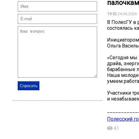
палочкам
19:52
24.06.2026
В ПолесГУ в 
состоялась к
️Инициатором
Ольга Василь
«Сегодня мы 
драйв, энерг
барабанные па
Наша молодеж
умеем работа
Участники тр
и незабывае
___________
Полесский го
41