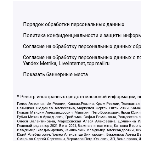
Порядок обработки персональных данных
Политика конфиденциальности и защиты инфор
Согласие на обработку персональных данных обр
Согласие на обработку персональных данных с
Yandex.Metrika, LiveInternet, top.mail.ru
Показать баннерные места
* Реестр иностранных средств массовой информации, 
Голос Америки, Idel.Реалии, Кавказ.Реалии, Крым.Реалии, Телеканал
Савицкая Людмила Алексеевна, Маркелов Сергей Евгеньевич, Камал
Гликин Максим Александрович, Маняхин Петр Борисович, Ярош Юлия П
Рубин Михаил Аркадьевич, Гройсман Софья Романовна, Рождественски
Олеся Валентиновна, Мароховская Алеся Алексеевна, Долинина И
Главный редактор 2021, Вега 2021, Важные иноагенты, Каткова Вер
Владимир Владимирович, Жилинский Владимир Александрович, Тихон
Юрий Альбертович, Грезев Александр Викторович, Важенков Артем В
Смирнов Сергей Сергеевич, Верзилов Петр Юрьевич, ЗП, Зона прав