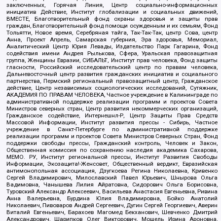
заключенных, Горячая Линия, Центр социально-информационных
инициатив Действие, Институт глобализации и социальных движений,
ВМЕСТЕ, Благотворительный фонд охраны здоровья и защиты прав
граждан, Благотворительный фонд помощи осужденным и их семьям, Фонд
Тольятти, Новое время, Серебряная тайга, Так-Так-Так, центр Сова, центр
Анна, Проект Апрель, Самарская губерния, Эра здоровья, Мемориал,
Аналитический Центр Юрия Левады, Издательство Парк Гагарина, Фонд
содействия имени Андрея Рылькова, Сфера, Уральская правозащитная
группа, Женщины Евразии, СИБАЛЬТ, Институт прав человека, Фонд защиты
гласности, Российский исследовательский центр по правам человека,
Дальневосточный центр развития гражданских инициатив и социального
партнерства, Пермский региональный правозащитный центр, Гражданское
действие, Центр независимых социологических исследований, Сутяжник,
АКАДЕМИЯ ПО ПРАВАМ ЧЕЛОВЕКА, Частное учреждение в Калининграде по
административной поддержке реализации программ и проектов Совета
Министров северных стран, Центр развития некоммерческих организаций,
Гражданское содействие, Интернешнл-Р, Центр Защиты Прав Средств
Массовой Информации, Институт развития прессы - Сибирь, Частное
учреждение в Санкт-Петербурге по административной поддержке
реализации программ и проектов Совета Министров Северных Стран, Фонд
поддержки свободы прессы, Гражданский контроль, Человек и Закон,
Общественная комиссия по сохранению наследия академика Сахарова,
МЕМО. РУ, Институт региональной прессы, Институт Развития Свободы
Информации, Экозащита!-Женсовет, Общественный вердикт, Евразийская
антимонопольная ассоциация, Дзугкоева Регина Николаевна, Кривенко
Сергей Владимирович, Милославский Павел Юрьевич, Шнырова Ольга
Вадимовна, Чанышева Лилия Айратовна, Сидорович Ольга Борисовна,
Туровский Александр Алексеевич, Васильева Анастасия Евгеньевна, Ривина
Анна Валерьевна, Бурдина Юлия Владимировна, Бойко Анатолий
Николаевич, Пивоваров Андрей Сергеевич, Дугин Сергей Георгиевич, Аверин
Виталий Евгеньевич, Барахоев Магомед Бекханович, Шевченко Дмитрий
Александрович, Шарипков Олег Викторович, Мошель Ирина Ароновна,