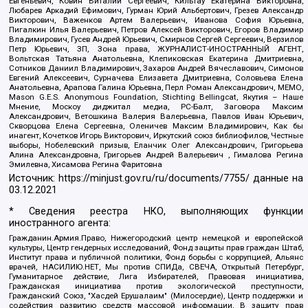
Евгеньевич, Ковин Виталий Сергеевич, Кильтау Екатерина Викторовна,
Любарев Аркадий Ефимович, Гурман Юрий Альбертович, Грезев Александр
Викторович, Важенков Артем Валерьевич, Иванова София Юрьевна,
Пигалкин Илья Валерьевич, Петров Алексей Викторович, Егоров Владимир
Владимирович, Гусев Андрей Юрьевич, Смирнов Сергей Сергеевич, Верзилов
Петр Юрьевич, ЗП, Зона права, ЖУРНАЛИСТ-ИНОСТРАННЫЙ АГЕНТ,
Вольтская Татьяна Анатольевна, Клепиковская Екатерина Дмитриевна,
Сотников Даниил Владимирович, Захаров Андрей Вячеславович, Симонов
Евгений Алексеевич, Сурначева Елизавета Дмитриевна, Соловьева Елена
Анатольевна, Арапова Галина Юрьевна, Перл Роман Александрович, МЕМО,
Mason G.E.S. Anonymous Foundation, Stichting Bellingcat, Якутия – Наше
Мнение, Москоу диджитал медиа, РС-Балт, Заговора Максим
Александрович, Ветошкина Валерия Валерьевна, Павлов Иван Юрьевич,
Скворцова Елена Сергеевна, Оленичев Максим Владимирович, Как бы
инагент, Кочетков Игорь Викторович, Иркутский союз библиофилов, Честные
выборы, Нобелевский призыв, Еланчик Олег Александрович, Григорьева
Алина Александровна, Григорьев Андрей Валерьевич , Гималова Регина
Эмилевна, Хисамова Регина Фаритовна
Источник:
https://minjust.gov.ru/ru/documents/7755/
данные на
03.12.2021
* Сведения реестра НКО, выполняющих функции
иностранного агента:
Гражданин.Армия.Право, Нижегородский центр немецкой и европейской
культуры, Центр гендерных исследований, Фонд защиты прав граждан Штаб,
Институт права и публичной политики, Фонд борьбы с коррупцией, Альянс
врачей, НАСИЛИЮ.НЕТ, Мы против СПИДа, СВЕЧА, Открытый Петербург,
Гуманитарное действие, Лига Избирателей, Правовая инициатива,
Гражданская инициатива против экологической преступности,
Гражданский Союз, "Хасдей Ерушалаим" (Милосердие), Центр поддержки и
содействия развитию средств массовой информации, В защиту прав