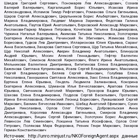
Шведов Григорий Сергеевич, Пономарев Лев Александрович, Созаев
Валерий Валерьевич, Каргалицкий Борис Юльевич, Исакова Ирина
Александровна, Исламов Тимур Рифгатович, Романова Ольга Евгеньевна,
Щаров Сергей Алексадрович, Цирульников Борис Альбертович, Халидова
Марина Владимировна, Людевиг Марина Зариевна, Федотова Галина
Анатольевна, Паутов Юрий Анатольевич, Верховский Александр Маркович,
Пислакова-Паркер Марина Петровна, Кочеткова Татьяна Владимировна,
Чуркина Наталья Валерьевна, Акимова Татьяна Николаевна, Золотарева
Екатерина Александровна, Рачинский Ян Збигневич, Жемкова Елена
Борисовна, Гудков Лев Дмитриевич, Илларионова Юлия Юрьевна, Саранг
Анна Васильевна, Захарова Светлана Сергеевна, Щур Татьяна Михайловна,
Щур Николай Алексеевич, Аверин Владимир Анатольевич, Блинушов
Андрей Юрьевич, Мосин Алексей Геннадьевич, Гефтер Валентин
Михайлович, Симонов Алексей Кириллович, Флиге Ирина Анатольевна,
Мельникова Валентина Дмитриевна, Вититинова Елена Владимировна,
Баженова Светлана Куприяновна, Исаев Сергей Владимирович, Максимов
Сергей Владимирович, Беляев Сергей Иванович, Голубева Елена
Николаевна, Ганнушкина Светлана Алексеевна, Закс Елена Владимировна,
Буртина Елена Юрьевна, Гендель Людмила Залмановна, Кокорина
Екатерина Алексеевна, Шуманов Илья Вячеславович, Арапова Галина
Юрьевна, Свечников Анатолий Мариевич, Прохоров Вадим Юрьевич,
Шахова Елена Владимировна, Подузов Сергей Васильевич, Протасова
Ирина Вячеславовна, Литинский Леонид Борисович, Лукашевский Сергей
Маркович, Бахмин Вячеслав Иванович, Шабад Анатолий Ефимович, Сухих
Дарья Николаевна, Орлов Олег Петрович, Добровольская Анна
Дмитриевна, Королева Александра Евгеньевна, Смирнов Владимир
Александрович, Вицин Сергей Ефимович, Золотухин Борис Андреевич,
Левинсон Лев Семенович, Локшина Татьяна Иосифовна, Орлов Олег
Петрович, Полякова Мара Федоровна, Резник Генри Маркович, Захаров
Герман Константинович
Источник:
http://unro.minjust.ru/NKOForeignAgent.aspx
данные