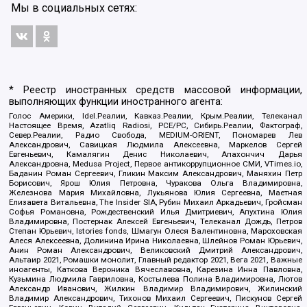
Мы в социальных сетях:
* Реестр иностранных средств массовой информации,
выполняющих функции иностранного агента:
Голос Америки, Idel.Реалии, Кавказ.Реалии, Крым.Реалии, Телеканал
Настоящее Время, Azatliq Radiosi, PCE/PC, Сибирь.Реалии, Фактограф,
Север.Реалии, Радио Свобода, MEDIUM-ORIENT, Пономарев Лев
Александрович, Савицкая Людмила Алексеевна, Маркелов Сергей
Евгеньевич, Камалягин Денис Николаевич, Апахончич Дарья
Александровна, Medusa Project, Первое антикоррупционное СМИ, VTimes.io,
Баданин Роман Сергеевич, Гликин Максим Александрович, Маняхин Петр
Борисович, Ярош Юлия Петровна, Чуракова Ольга Владимировна,
Железнова Мария Михайловна, Лукьянова Юлия Сергеевна, Маетная
Елизавета Витальевна, The Insider SIA, Рубин Михаил Аркадьевич, Гройсман
Софья Романовна, Рождественский Илья Дмитриевич, Апухтина Юлия
Владимировна, Постернак Алексей Евгеньевич, Телеканал Дождь, Петров
Степан Юрьевич, Istories fonds, Шмагун Олеся Валентиновна, Мароховская
Алеся Алексеевна, Долинина Ирина Николаевна, Шлейнов Роман Юрьевич,
Анин Роман Александрович, Великовский Дмитрий Александрович,
Альтаир 2021, Ромашки монолит, Главный редактор 2021, Вега 2021, Важные
иноагенты, Каткова Вероника Вячеславовна, Карезина Инна Павловна,
Кузьмина Людмила Гавриловна, Костылева Полина Владимировна, Лютов
Александр Иванович, Жилкин Владимир Владимирович, Жилинский
Владимир Александрович, Тихонов Михаил Сергеевич, Пискунов Сергей