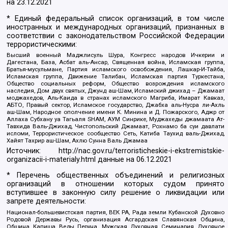
на
23.12.2021
* Единый федеральный список организаций, в том числе
иностранных и международных организаций, признанных в
соответствии с законодательством Российской Федерации
террористическими:
Высший военный Маджлисуль Шура, Конгресс народов Ичкерии и
Дагестана, База, Асбат аль-Ансар, Священная война, Исламская группа,
Братья-мусульмане, Партия исламского освобождения, Лашкар-И-Тайба,
Исламская группа, Движение Талибан, Исламская партия Туркестана,
Общество социальных реформ, Общество возрождения исламского
наследия, Дом двух святых, Джунд аш-Шам, Исламский джихад – Джамаат
моджахедов, Аль-Каида в странах исламского Магриба, Имарат Кавказ,
АБТО, Правый сектор, Исламское государство, Джабха аль-Нусра ли-Ахль
аш-Шам, Народное ополчение имени К. Минина и Д. Пожарского, Аджр от
Аллаха Субхану уа Тагьаля SHAM, АУМ Синрике, Муджахеды джамаата Ат-
Тавхида Валь-Джихад, Чистопольский Джамаат, Рохнамо ба суи давлати
исломи, Террористическое сообщество Сеть, Катиба Таухид валь-Джихад,
Хайят Тахрир аш-Шам, Ахлю Сунна Валь Джамаа
Источник:
http://nac.gov.ru/terroristicheskie-i-ekstremistskie-
organizacii-i-materialy.html
данные на
06.12.2021
* Перечень общественных объединений и религиозных
организаций в отношении которых судом принято
вступившее в законную силу решение о ликвидации или
запрете деятельности:
Национал-большевистская партия, ВЕК РА, Рада земли Кубанской Духовно
Родовой Державы Русь, организация Асгардская Славянская Община,
Община Капища Веды Перуна, Мужская Духовная Семинария Духовное