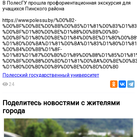
В ПолесГУ прошла профориентационная экскурсия для
учащихся Пинского района
https://www.polessu.by/%D0%B2-
%D0%BF%D0%BE%D0%BB%D0%B5%D1%81%D0%B3%D1%83
%D0%BF%D1%80%D0%BE%D1%88%D0%BB%D0%B0-
%D0%BF%D1%80%D0%BE%D1%84%D0%BE%D1%80%D0%B8
%D1%8D%D0%BA%D1%81%D0%BA%D1%83%D1%80%D1%81
%D0%B4%D0%BB%D1%8F-
%D1%83%D1%87%D0%B0%D1%89%D0%B8%D1%85%D1%81
%D0%BF%D0%B8%D0%BD%D1%81%D0%BA%D0%BE%D0%B3
%D1%80%D0%B0%D0%B9%D0%BE%D0%BD%D0%B0
Полесский государственный университет
24
Поделитесь новостями с жителями
города