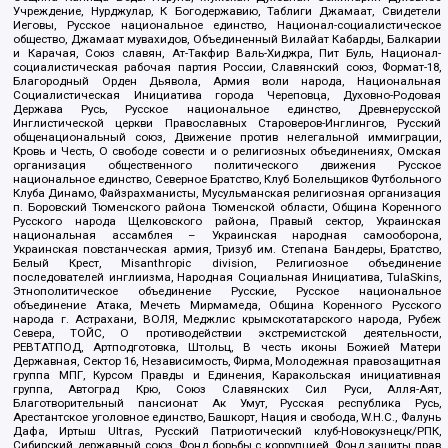
Учреждение, Нурджулар, К Богодержавию, Таблиги Джамаат, Свидетели
Иеговы, Русское национальное единство, Национал-социалистическое
общество, Джамаат мувахидов, Объединенный Вилайат Кабарды, Балкарии
и Карачая, Союз славян, Ат-Такфир Валь-Хиджра, Пит Буль, Национал-
социалистическая рабочая партия России, Славянский союз, Формат-18,
Благородный Орден Дьявола, Армия воли народа, Национальная
Социалистическая Инициатива города Череповца, Духовно-Родовая
Держава Русь, Русское национальное единство, Древнерусской
Инглистической церкви Православных Староверов-Инглингов, Русский
общенациональный союз, Движение против нелегальной иммиграции,
Кровь и Честь, О свободе совести и о религиозных объединениях, Омская
организация общественного политического движения Русское
национальное единство, Северное Братство, Клуб Болельщиков Футбольного
Клуба Динамо, Файзрахманисты, Мусульманская религиозная организация
п. Боровский Тюменского района Тюменской области, Община Коренного
Русского народа Щелковского района, Правый сектор, Украинская
национальная ассамблея – Украинская народная самооборона,
Украинская повстанческая армия, Тризуб им. Степана Бандеры, Братство,
Белый Крест, Misanthropic division, Религиозное объединение
последователей инглиизма, Народная Социальная Инициатива, TulaSkins,
Этнополитическое объединение Русские, Русское национальное
объединение Атака, Мечеть Мирмамеда, Община Коренного Русского
народа г. Астрахани, ВОЛЯ, Меджлис крымскотатарского народа, Рубеж
Севера, ТОЙС, О противодействии экстремистской деятельности,
РЕВТАТПОД, Артподготовка, Штольц, В честь иконы Божией Матери
Державная, Сектор 16, Независимость, Фирма, Молодежная правозащитная
группа МПГ, Курсом Правды и Единения, Каракольская инициативная
группа, Автоград Крю, Союз Славянских Сил Руси, Алля-Аят,
Благотворительный пансионат Ак Умут, Русская республика Русь,
Арестантское уголовное единство, Башкорт, Нация и свобода, W.H.С., Фалунь
Дафа, Иртыш Ultras, Русский Патриотический клуб-Новокузнецк/РПК,
Сибирский державный союз, Фонд борьбы с коррупцией, Фонд защиты прав