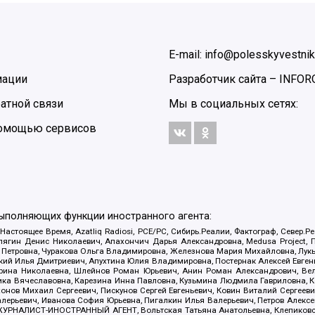
E-mail: info@polesskyvestnik
мации
Разработчик сайта –
INFOR
атной связи
Мы в социальных сетях:
 помощью сервисов
выполняющих функции иностранного агента:
 Настоящее Время, Azatliq Radiosi, PCE/PC, Сибирь.Реалии, Фактограф, Север
ягин Денис Николаевич, Апахончич Дарья Александровна, Medusa Project, П
етровна, Чуракова Ольга Владимировна, Железнова Мария Михайловна, Лукьян
й Илья Дмитриевич, Апухтина Юлия Владимировна, Постернак Алексей Евгеньев
рина Николаевна, Шлейнов Роман Юрьевич, Анин Роман Александрович, Вел
оника Вячеславовна, Карезина Инна Павловна, Кузьмина Людмила Гавриловна
ов Михаил Сергеевич, Пискунов Сергей Евгеньевич, Ковин Виталий Сергеевич
алерьевич, Иванова София Юрьевна, Пигалкин Илья Валерьевич, Петров Алексе
а, ЖУРНАЛИСТ-ИНОСТРАННЫЙ АГЕНТ, Вольтская Татьяна Анатольевна, Клепиков