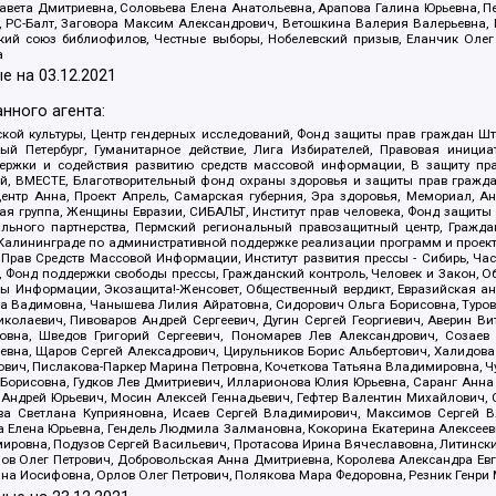
авета Дмитриевна, Соловьева Елена Анатольевна, Арапова Галина Юрьевна, П
иа, РС-Балт, Заговора Максим Александрович, Ветошкина Валерия Валерьевна
ский союз библиофилов, Честные выборы, Нобелевский призыв, Еланчик Олег
а
е на
03.12.2021
нного агента:
ой культуры, Центр гендерных исследований, Фонд защиты прав граждан Шта
 Петербург, Гуманитарное действие, Лига Избирателей, Правовая инициат
держки и содействия развитию средств массовой информации, В защиту п
ий, ВМЕСТЕ, Благотворительный фонд охраны здоровья и защиты прав граж
, центр Анна, Проект Апрель, Самарская губерния, Эра здоровья, Мемориал,
я группа, Женщины Евразии, СИБАЛЬТ, Институт прав человека, Фонд защиты 
льного партнерства, Пермский региональный правозащитный центр, Граждан
лининграде по административной поддержке реализации программ и проекто
 Прав Средств Массовой Информации, Институт развития прессы - Сибирь, Ча
, Фонд поддержки свободы прессы, Гражданский контроль, Человек и Закон, 
оды Информации, Экозащита!-Женсовет, Общественный вердикт, Евразийская а
 Вадимовна, Чанышева Лилия Айратовна, Сидорович Ольга Борисовна, Туровс
олаевич, Пивоваров Андрей Сергеевич, Дугин Сергей Георгиевич, Аверин В
вна, Шведов Григорий Сергеевич, Пономарев Лев Александрович, Созаев
евна, Щаров Сергей Алексадрович, Цирульников Борис Альбертович, Халидо
ович, Пислакова-Паркер Марина Петровна, Кочеткова Татьяна Владимировна, Ч
Борисовна, Гудков Лев Дмитриевич, Илларионова Юлия Юрьевна, Саранг Анна
Андрей Юрьевич, Мосин Алексей Геннадьевич, Гефтер Валентин Михайлович,
а Светлана Куприяновна, Исаев Сергей Владимирович, Максимов Сергей Вл
а Елена Юрьевна, Гендель Людмила Залмановна, Кокорина Екатерина Алексее
ровна, Подузов Сергей Васильевич, Протасова Ирина Вячеславовна, Литинск
ов Олег Петрович, Добровольская Анна Дмитриевна, Королева Александра Ев
яна Иосифовна, Орлов Олег Петрович, Полякова Мара Федоровна, Резник Генри