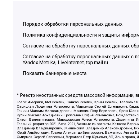
Порядок обработки персональных данных
Политика конфиденциальности и защиты инфор
Согласие на обработку персональных данных обр
Согласие на обработку персональных данных с
Yandex.Metrika, LiveInternet, top.mail.ru
Показать баннерные места
* Реестр иностранных средств массовой информации, 
Голос Америки, Idel.Реалии, Кавказ.Реалии, Крым.Реалии, Телеканал
Савицкая Людмила Алексеевна, Маркелов Сергей Евгеньевич, Камал
Гликин Максим Александрович, Маняхин Петр Борисович, Ярош Юлия П
Рубин Михаил Аркадьевич, Гройсман Софья Романовна, Рождественски
Олеся Валентиновна, Мароховская Алеся Алексеевна, Долинина И
Главный редактор 2021, Вега 2021, Важные иноагенты, Каткова Вер
Владимир Владимирович, Жилинский Владимир Александрович, Тихон
Юрий Альбертович, Грезев Александр Викторович, Важенков Артем В
Смирнов Сергей Сергеевич, Верзилов Петр Юрьевич, ЗП, Зона прав