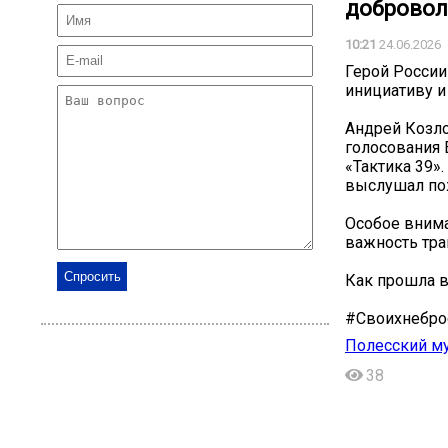
добровол
10:21
24.06.2026
Герой России
инициативу и
Андрей Козло
голосования 
«Тактика 39»
выслушал по
Особое внима
важность тра
Как прошла в
#Своихнебро
Полесский м
38