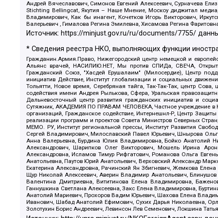
Андрей Вячеславович, Симонов Евгений Алексеевич, Сурначева Елиз
Stichting Bellingcat, Якутия – Наше Мнение, Москоу диджитал мед
Владимирович, Как бы инагент, Кочетков Игорь Викторович, Иркут
Валерьевич , Гималова Регина Эмилевна, Хисамова Регина Фаритовн
Источник:
https://minjust.gov.ru/ru/documents/7755/
данны
* Сведения реестра НКО, выполняющих функции иностра
Гражданин.Армия.Право, Нижегородский центр немецкой и европейск
Альянс врачей, НАСИЛИЮ.НЕТ, Мы против СПИДа, СВЕЧА, Открытый
Гражданский Союз, "Хасдей Ерушалаим" (Милосердие), Центр под
инициатив Действие, Институт глобализации и социальных движен
Тольятти, Новое время, Серебряная тайга, Так-Так-Так, центр Сова
содействия имени Андрея Рылькова, Сфера, Уральская правозащитна
Дальневосточный центр развития гражданских инициатив и социа
Сутяжник, АКАДЕМИЯ ПО ПРАВАМ ЧЕЛОВЕКА, Частное учреждение в Ка
организаций, Гражданское содействие, Интернешнл-Р, Центр Защиты
реализации программ и проектов Совета Министров Северных Стран
МЕМО. РУ, Институт региональной прессы, Институт Развития Своб
Сергей Владимирович, Милославский Павел Юрьевич, Шнырова Ольга
Анна Валерьевна, Бурдина Юлия Владимировна, Бойко Анатолий Ник
Александрович, Шарипков Олег Викторович, Мошель Ирина Ароно
Александровна, Исламов Тимур Рифгатович, Романова Ольга Евгень
Анатольевна, Паутов Юрий Анатольевич, Верховский Александр Марк
Екатерина Александровна, Рачинский Ян Збигневич, Жемкова Елена 
Щур Николай Алексеевич, Аверин Владимир Анатольевич, Блинушов 
Валентина Дмитриевна, Вититинова Елена Владимировна, Баженов
Ганнушкина Светлана Алексеевна, Закс Елена Владимировна, Буртин
Анатолий Мариевич, Прохоров Вадим Юрьевич, Шахова Елена Владими
Иванович, Шабад Анатолий Ефимович, Сухих Дарья Николаевна, Орл
Золотухин Борис Андреевич, Левинсон Лев Семенович, Локшина Тать