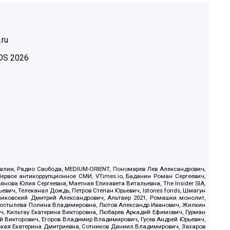
.ru
OS
2026
.Реалии, Радио Свобода, MEDIUM-ORIENT, Пономарев Лев Александрович,
ервое антикоррупционное СМИ, VTimes.io, Баданин Роман Сергеевич,
ова Юлия Сергеевна, Маетная Елизавета Витальевна, The Insider SIA,
ич, Телеканал Дождь, Петров Степан Юрьевич, Istories fonds, Шмагун
иковский Дмитрий Александрович, Альтаир 2021, Ромашки монолит,
, Костылева Полина Владимировна, Лютов Александр Иванович, Жилкин
, Кильтау Екатерина Викторовна, Любарев Аркадий Ефимович, Гурман
й Викторович, Егоров Владимир Владимирович, Гусев Андрей Юрьевич,
ская Екатерина Дмитриевна, Сотников Даниил Владимирович, Захаров