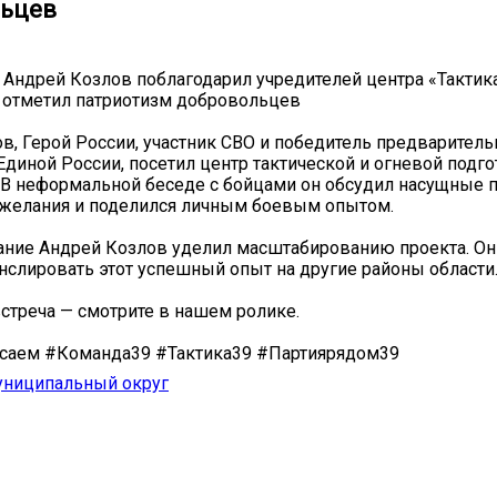
ьцев
 Андрей Козлов поблагодарил учредителей центра «Тактика
 отметил патриотизм добровольцев
в, Герой России, участник СВО и победитель предваритель
Единой России, посетил центр тактической и огневой подг
. В неформальной беседе с бойцами он обсудил насущные 
желания и поделился личным боевым опытом.
ние Андрей Козлов уделил масштабированию проекта. Он
нслировать этот успешный опыт на другие районы области
стреча — смотрите в нашем ролике.
саем #Команда39 #Тактика39 #Партиярядом39
униципальный округ