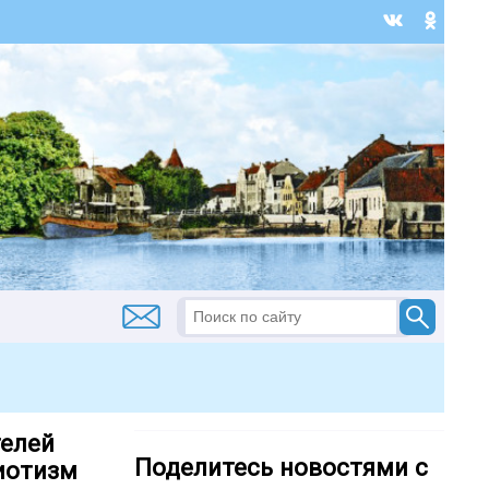
телей
Поделитесь новостями с
риотизм