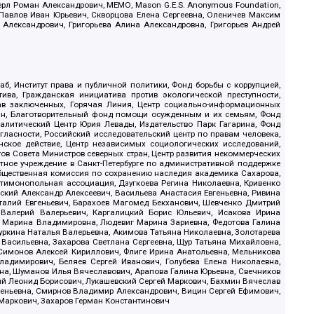
ерл Роман Александрович, МЕМО, Mason G.E.S. Anonymous Foundation,
, Павлов Иван Юрьевич, Скворцова Елена Сергеевна, Оленичев Максим
 Александрович, Григорьева Алина Александровна, Григорьев Андрей
б, Институт права и публичной политики, Фонд борьбы с коррупцией,
ива, Гражданская инициатива против экологической преступности,
рав заключенных, Горячая Линия, Центр социально-информационных
дан, Благотворительный фонд помощи осужденным и их семьям, Фонд
 Аналитический Центр Юрия Левады, Издательство Парк Гагарина, Фонд
гласности, Российский исследовательский центр по правам человека,
ское действие, Центр независимых социологических исследований,
в Совета Министров северных стран, Центр развития некоммерческих
стное учреждение в Санкт-Петербурге по административной поддержке
Общественная комиссия по сохранению наследия академика Сахарова,
нтимонопольная ассоциация, Дзугкоева Регина Николаевна, Кривенко
кий Александр Алексеевич, Васильева Анастасия Евгеньевна, Ривина
италий Евгеньевич, Барахоев Магомед Бекханович, Шевченко Дмитрий
 Валерий Валерьевич, Каргалицкий Борис Юльевич, Исакова Ирина
ва Марина Владимировна, Людевиг Марина Зариевна, Федотова Галина
уркина Наталья Валерьевна, Акимова Татьяна Николаевна, Золотарева
 Васильевна, Захарова Светлана Сергеевна, Щур Татьяна Михайловна,
 Симонов Алексей Кириллович, Флиге Ирина Анатольевна, Мельникова
адимирович, Беляев Сергей Иванович, Голубева Елена Николаевна,
вна, Шуманов Илья Вячеславович, Арапова Галина Юрьевна, Свечников
ий Леонид Борисович, Лукашевский Сергей Маркович, Бахмин Вячеслав
геньевна, Смирнов Владимир Александрович, Вицин Сергей Ефимович,
 Маркович, Захаров Герман Константинович