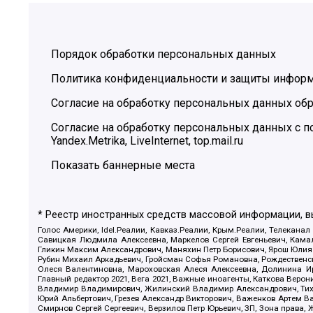
Порядок обработки персональных данных
Политика конфиденциальности и защиты инфор
Согласие на обработку персональных данных обр
Согласие на обработку персональных данных с
Yandex.Metrika, LiveInternet, top.mail.ru
Показать баннерные места
* Реестр иностранных средств массовой информации, 
Голос Америки, Idel.Реалии, Кавказ.Реалии, Крым.Реалии, Телеканал
Савицкая Людмила Алексеевна, Маркелов Сергей Евгеньевич, Камал
Гликин Максим Александрович, Маняхин Петр Борисович, Ярош Юлия П
Рубин Михаил Аркадьевич, Гройсман Софья Романовна, Рождественски
Олеся Валентиновна, Мароховская Алеся Алексеевна, Долинина И
Главный редактор 2021, Вега 2021, Важные иноагенты, Каткова Вер
Владимир Владимирович, Жилинский Владимир Александрович, Тихон
Юрий Альбертович, Грезев Александр Викторович, Важенков Артем В
Смирнов Сергей Сергеевич, Верзилов Петр Юрьевич, ЗП, Зона прав