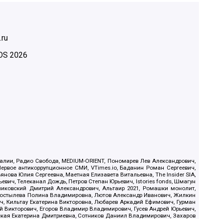
.ru
OS
2026
.Реалии, Радио Свобода, MEDIUM-ORIENT, Пономарев Лев Александрович,
ервое антикоррупционное СМИ, VTimes.io, Баданин Роман Сергеевич,
ова Юлия Сергеевна, Маетная Елизавета Витальевна, The Insider SIA,
ич, Телеканал Дождь, Петров Степан Юрьевич, Istories fonds, Шмагун
иковский Дмитрий Александрович, Альтаир 2021, Ромашки монолит,
, Костылева Полина Владимировна, Лютов Александр Иванович, Жилкин
, Кильтау Екатерина Викторовна, Любарев Аркадий Ефимович, Гурман
й Викторович, Егоров Владимир Владимирович, Гусев Андрей Юрьевич,
ская Екатерина Дмитриевна, Сотников Даниил Владимирович, Захаров