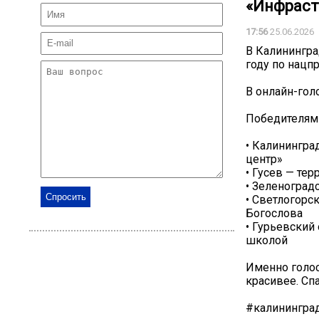
«Инфраст
17:56
25.06.2026
В Калинингра
году по нацп
В онлайн-гол
Победителями
• Калинингра
центр»
• Гусев — те
• Зеленоград
• Светлогорс
Богослова
• Гурьевский
школой
Именно голос
красивее. Спа
#калинингра