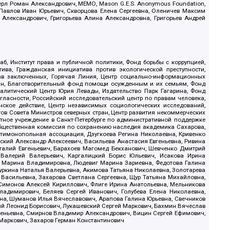
ерл Роман Александрович, МЕМО, Mason G.E.S. Anonymous Foundation,
, Павлов Иван Юрьевич, Скворцова Елена Сергеевна, Оленичев Максим
 Александрович, Григорьева Алина Александровна, Григорьев Андрей
б, Институт права и публичной политики, Фонд борьбы с коррупцией,
ива, Гражданская инициатива против экологической преступности,
рав заключенных, Горячая Линия, Центр социально-информационных
дан, Благотворительный фонд помощи осужденным и их семьям, Фонд
 Аналитический Центр Юрия Левады, Издательство Парк Гагарина, Фонд
гласности, Российский исследовательский центр по правам человека,
ское действие, Центр независимых социологических исследований,
в Совета Министров северных стран, Центр развития некоммерческих
стное учреждение в Санкт-Петербурге по административной поддержке
Общественная комиссия по сохранению наследия академика Сахарова,
нтимонопольная ассоциация, Дзугкоева Регина Николаевна, Кривенко
кий Александр Алексеевич, Васильева Анастасия Евгеньевна, Ривина
италий Евгеньевич, Барахоев Магомед Бекханович, Шевченко Дмитрий
 Валерий Валерьевич, Каргалицкий Борис Юльевич, Исакова Ирина
ва Марина Владимировна, Людевиг Марина Зариевна, Федотова Галина
уркина Наталья Валерьевна, Акимова Татьяна Николаевна, Золотарева
 Васильевна, Захарова Светлана Сергеевна, Щур Татьяна Михайловна,
 Симонов Алексей Кириллович, Флиге Ирина Анатольевна, Мельникова
адимирович, Беляев Сергей Иванович, Голубева Елена Николаевна,
вна, Шуманов Илья Вячеславович, Арапова Галина Юрьевна, Свечников
ий Леонид Борисович, Лукашевский Сергей Маркович, Бахмин Вячеслав
геньевна, Смирнов Владимир Александрович, Вицин Сергей Ефимович,
 Маркович, Захаров Герман Константинович