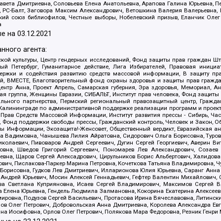
авета Дмитриевна, Соловьева Елена Анатольевна, Арапова Галина Юрьевна, П
иа, РС-Балт, Заговора Максим Александрович, Ветошкина Валерия Валерьевна
ский союз библиофилов, Честные выборы, Нобелевский призыв, Еланчик Олег
а
е на
03.12.2021
нного агента:
ой культуры, Центр гендерных исследований, Фонд защиты прав граждан Шта
 Петербург, Гуманитарное действие, Лига Избирателей, Правовая инициат
держки и содействия развитию средств массовой информации, В защиту п
ий, ВМЕСТЕ, Благотворительный фонд охраны здоровья и защиты прав граж
, центр Анна, Проект Апрель, Самарская губерния, Эра здоровья, Мемориал,
я группа, Женщины Евразии, СИБАЛЬТ, Институт прав человека, Фонд защиты 
льного партнерства, Пермский региональный правозащитный центр, Граждан
лининграде по административной поддержке реализации программ и проекто
 Прав Средств Массовой Информации, Институт развития прессы - Сибирь, Ча
, Фонд поддержки свободы прессы, Гражданский контроль, Человек и Закон, 
оды Информации, Экозащита!-Женсовет, Общественный вердикт, Евразийская а
 Вадимовна, Чанышева Лилия Айратовна, Сидорович Ольга Борисовна, Туровс
олаевич, Пивоваров Андрей Сергеевич, Дугин Сергей Георгиевич, Аверин В
вна, Шведов Григорий Сергеевич, Пономарев Лев Александрович, Созаев
евна, Щаров Сергей Алексадрович, Цирульников Борис Альбертович, Халидо
ович, Пислакова-Паркер Марина Петровна, Кочеткова Татьяна Владимировна, Ч
Борисовна, Гудков Лев Дмитриевич, Илларионова Юлия Юрьевна, Саранг Анна
Андрей Юрьевич, Мосин Алексей Геннадьевич, Гефтер Валентин Михайлович,
а Светлана Куприяновна, Исаев Сергей Владимирович, Максимов Сергей Вл
а Елена Юрьевна, Гендель Людмила Залмановна, Кокорина Екатерина Алексее
ровна, Подузов Сергей Васильевич, Протасова Ирина Вячеславовна, Литинск
ов Олег Петрович, Добровольская Анна Дмитриевна, Королева Александра Ев
яна Иосифовна, Орлов Олег Петрович, Полякова Мара Федоровна, Резник Генри