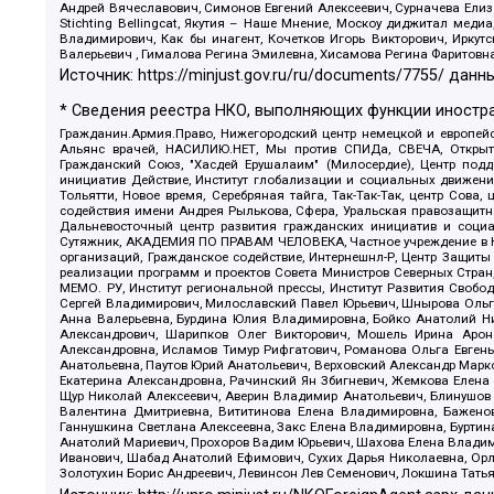
Андрей Вячеславович, Симонов Евгений Алексеевич, Сурначева Елиз
Stichting Bellingcat, Якутия – Наше Мнение, Москоу диджитал мед
Владимирович, Как бы инагент, Кочетков Игорь Викторович, Иркут
Валерьевич , Гималова Регина Эмилевна, Хисамова Регина Фаритовн
Источник:
https://minjust.gov.ru/ru/documents/7755/
данны
* Сведения реестра НКО, выполняющих функции иностра
Гражданин.Армия.Право, Нижегородский центр немецкой и европейск
Альянс врачей, НАСИЛИЮ.НЕТ, Мы против СПИДа, СВЕЧА, Открытый
Гражданский Союз, "Хасдей Ерушалаим" (Милосердие), Центр под
инициатив Действие, Институт глобализации и социальных движен
Тольятти, Новое время, Серебряная тайга, Так-Так-Так, центр Сова
содействия имени Андрея Рылькова, Сфера, Уральская правозащитна
Дальневосточный центр развития гражданских инициатив и социа
Сутяжник, АКАДЕМИЯ ПО ПРАВАМ ЧЕЛОВЕКА, Частное учреждение в Ка
организаций, Гражданское содействие, Интернешнл-Р, Центр Защиты
реализации программ и проектов Совета Министров Северных Стран
МЕМО. РУ, Институт региональной прессы, Институт Развития Своб
Сергей Владимирович, Милославский Павел Юрьевич, Шнырова Ольга
Анна Валерьевна, Бурдина Юлия Владимировна, Бойко Анатолий Ник
Александрович, Шарипков Олег Викторович, Мошель Ирина Ароно
Александровна, Исламов Тимур Рифгатович, Романова Ольга Евгень
Анатольевна, Паутов Юрий Анатольевич, Верховский Александр Марк
Екатерина Александровна, Рачинский Ян Збигневич, Жемкова Елена 
Щур Николай Алексеевич, Аверин Владимир Анатольевич, Блинушов 
Валентина Дмитриевна, Вититинова Елена Владимировна, Баженов
Ганнушкина Светлана Алексеевна, Закс Елена Владимировна, Буртин
Анатолий Мариевич, Прохоров Вадим Юрьевич, Шахова Елена Владими
Иванович, Шабад Анатолий Ефимович, Сухих Дарья Николаевна, Орл
Золотухин Борис Андреевич, Левинсон Лев Семенович, Локшина Тать