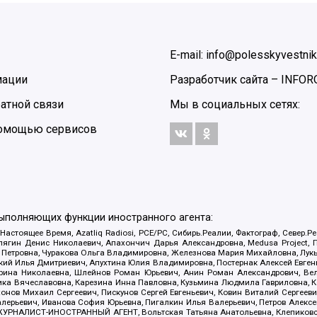
E-mail: info@polesskyvestnik
мации
Разработчик сайта –
INFOR
атной связи
Мы в социальных сетях:
 помощью сервисов
выполняющих функции иностранного агента:
 Настоящее Время, Azatliq Radiosi, PCE/PC, Сибирь.Реалии, Фактограф, Север
ягин Денис Николаевич, Апахончич Дарья Александровна, Medusa Project, П
етровна, Чуракова Ольга Владимировна, Железнова Мария Михайловна, Лукьян
й Илья Дмитриевич, Апухтина Юлия Владимировна, Постернак Алексей Евгеньев
рина Николаевна, Шлейнов Роман Юрьевич, Анин Роман Александрович, Вел
оника Вячеславовна, Карезина Инна Павловна, Кузьмина Людмила Гавриловна
ов Михаил Сергеевич, Пискунов Сергей Евгеньевич, Ковин Виталий Сергеевич
алерьевич, Иванова София Юрьевна, Пигалкин Илья Валерьевич, Петров Алексе
а, ЖУРНАЛИСТ-ИНОСТРАННЫЙ АГЕНТ, Вольтская Татьяна Анатольевна, Клепиков