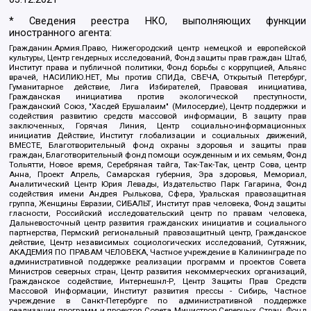
* Сведения реестра НКО, выполняющих функции
иностранного агента:
Гражданин.Армия.Право, Нижегородский центр немецкой и европейской
культуры, Центр гендерных исследований, Фонд защиты прав граждан Штаб,
Институт права и публичной политики, Фонд борьбы с коррупцией, Альянс
врачей, НАСИЛИЮ.НЕТ, Мы против СПИДа, СВЕЧА, Открытый Петербург,
Гуманитарное действие, Лига Избирателей, Правовая инициатива,
Гражданская инициатива против экологической преступности,
Гражданский Союз, "Хасдей Ерушалаим" (Милосердие), Центр поддержки и
содействия развитию средств массовой информации, В защиту прав
заключенных, Горячая Линия, Центр социально-информационных
инициатив Действие, Институт глобализации и социальных движений,
ВМЕСТЕ, Благотворительный фонд охраны здоровья и защиты прав
граждан, Благотворительный фонд помощи осужденным и их семьям, Фонд
Тольятти, Новое время, Серебряная тайга, Так-Так-Так, центр Сова, центр
Анна, Проект Апрель, Самарская губерния, Эра здоровья, Мемориал,
Аналитический Центр Юрия Левады, Издательство Парк Гагарина, Фонд
содействия имени Андрея Рылькова, Сфера, Уральская правозащитная
группа, Женщины Евразии, СИБАЛЬТ, Институт прав человека, Фонд защиты
гласности, Российский исследовательский центр по правам человека,
Дальневосточный центр развития гражданских инициатив и социального
партнерства, Пермский региональный правозащитный центр, Гражданское
действие, Центр независимых социологических исследований, Сутяжник,
АКАДЕМИЯ ПО ПРАВАМ ЧЕЛОВЕКА, Частное учреждение в Калининграде по
административной поддержке реализации программ и проектов Совета
Министров северных стран, Центр развития некоммерческих организаций,
Гражданское содействие, Интернешнл-Р, Центр Защиты Прав Средств
Массовой Информации, Институт развития прессы - Сибирь, Частное
учреждение в Санкт-Петербурге по административной поддержке
реализации программ и проектов Совета Министров Северных Стран, Фонд