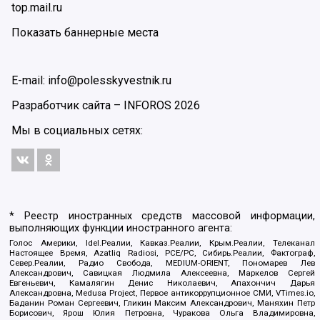
top.mail.ru
Показать баннерные места
E-mail: info@polesskyvestnik.ru
Разработчик сайта –
INFOROS
2026
Мы в социальных сетях:
* Реестр иностранных средств массовой информации,
выполняющих функции иностранного агента:
Голос Америки, Idel.Реалии, Кавказ.Реалии, Крым.Реалии, Телеканал
Настоящее Время, Azatliq Radiosi, PCE/PC, Сибирь.Реалии, Фактограф,
Север.Реалии, Радио Свобода, MEDIUM-ORIENT, Пономарев Лев
Александрович, Савицкая Людмила Алексеевна, Маркелов Сергей
Евгеньевич, Камалягин Денис Николаевич, Апахончич Дарья
Александровна, Medusa Project, Первое антикоррупционное СМИ, VTimes.io,
Баданин Роман Сергеевич, Гликин Максим Александрович, Маняхин Петр
Борисович, Ярош Юлия Петровна, Чуракова Ольга Владимировна,