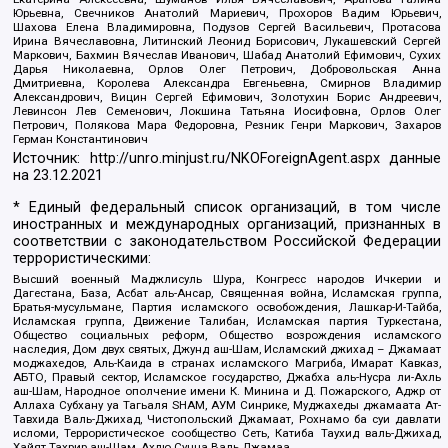
Юрьевна, Свечников Анатолий Мариевич, Прохоров Вадим Юрьевич,
Шахова Елена Владимировна, Подузов Сергей Васильевич, Протасова
Ирина Вячеславовна, Литинский Леонид Борисович, Лукашевский Сергей
Маркович, Бахмин Вячеслав Иванович, Шабад Анатолий Ефимович, Сухих
Дарья Николаевна, Орлов Олег Петрович, Добровольская Анна
Дмитриевна, Королева Александра Евгеньевна, Смирнов Владимир
Александрович, Вицин Сергей Ефимович, Золотухин Борис Андреевич,
Левинсон Лев Семенович, Локшина Татьяна Иосифовна, Орлов Олег
Петрович, Полякова Мара Федоровна, Резник Генри Маркович, Захаров
Герман Константинович
Источник:
http://unro.minjust.ru/NKOForeignAgent.aspx
данные
на
23.12.2021
* Единый федеральный список организаций, в том числе
иностранных и международных организаций, признанных в
соответствии с законодательством Российской Федерации
террористическими:
Высший военный Маджлисуль Шура, Конгресс народов Ичкерии и
Дагестана, База, Асбат аль-Ансар, Священная война, Исламская группа,
Братья-мусульмане, Партия исламского освобождения, Лашкар-И-Тайба,
Исламская группа, Движение Талибан, Исламская партия Туркестана,
Общество социальных реформ, Общество возрождения исламского
наследия, Дом двух святых, Джунд аш-Шам, Исламский джихад – Джамаат
моджахедов, Аль-Каида в странах исламского Магриба, Имарат Кавказ,
АБТО, Правый сектор, Исламское государство, Джабха аль-Нусра ли-Ахль
аш-Шам, Народное ополчение имени К. Минина и Д. Пожарского, Аджр от
Аллаха Субхану уа Тагьаля SHAM, АУМ Синрике, Муджахеды джамаата Ат-
Тавхида Валь-Джихад, Чистопольский Джамаат, Рохнамо ба суи давлати
исломи, Террористическое сообщество Сеть, Катиба Таухид валь-Джихад,
Хайят Тахрир аш-Шам, Ахлю Сунна Валь Джамаа