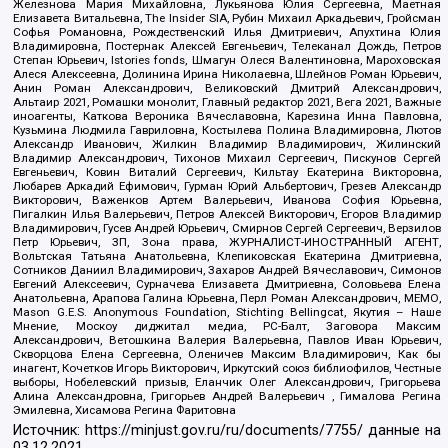
Железнова Мария Михайловна, Лукьянова Юлия Сергеевна, Маетная
Елизавета Витальевна, The Insider SIA, Рубин Михаил Аркадьевич, Гройсман
Софья Романовна, Рождественский Илья Дмитриевич, Апухтина Юлия
Владимировна, Постернак Алексей Евгеньевич, Телеканал Дождь, Петров
Степан Юрьевич, Istories fonds, Шмагун Олеся Валентиновна, Мароховская
Алеся Алексеевна, Долинина Ирина Николаевна, Шлейнов Роман Юрьевич,
Анин Роман Александрович, Великовский Дмитрий Александрович,
Альтаир 2021, Ромашки монолит, Главный редактор 2021, Вега 2021, Важные
иноагенты, Каткова Вероника Вячеславовна, Карезина Инна Павловна,
Кузьмина Людмила Гавриловна, Костылева Полина Владимировна, Лютов
Александр Иванович, Жилкин Владимир Владимирович, Жилинский
Владимир Александрович, Тихонов Михаил Сергеевич, Пискунов Сергей
Евгеньевич, Ковин Виталий Сергеевич, Кильтау Екатерина Викторовна,
Любарев Аркадий Ефимович, Гурман Юрий Альбертович, Грезев Александр
Викторович, Важенков Артем Валерьевич, Иванова София Юрьевна,
Пигалкин Илья Валерьевич, Петров Алексей Викторович, Егоров Владимир
Владимирович, Гусев Андрей Юрьевич, Смирнов Сергей Сергеевич, Верзилов
Петр Юрьевич, ЗП, Зона права, ЖУРНАЛИСТ-ИНОСТРАННЫЙ АГЕНТ,
Вольтская Татьяна Анатольевна, Клепиковская Екатерина Дмитриевна,
Сотников Даниил Владимирович, Захаров Андрей Вячеславович, Симонов
Евгений Алексеевич, Сурначева Елизавета Дмитриевна, Соловьева Елена
Анатольевна, Арапова Галина Юрьевна, Перл Роман Александрович, МЕМО,
Mason G.E.S. Anonymous Foundation, Stichting Bellingcat, Якутия – Наше
Мнение, Москоу диджитал медиа, РС-Балт, Заговора Максим
Александрович, Ветошкина Валерия Валерьевна, Павлов Иван Юрьевич,
Скворцова Елена Сергеевна, Оленичев Максим Владимирович, Как бы
инагент, Кочетков Игорь Викторович, Иркутский союз библиофилов, Честные
выборы, Нобелевский призыв, Еланчик Олег Александрович, Григорьева
Алина Александровна, Григорьев Андрей Валерьевич , Гималова Регина
Эмилевна, Хисамова Регина Фаритовна
Источник:
https://minjust.gov.ru/ru/documents/7755/
данные на
03.12.2021