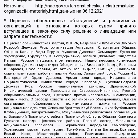
Источник:
http://nac.gov.ru/terroristicheskie-i-ekstremistskie-
organizacii-i-materialy.html
данные на
06.12.2021
* Перечень общественных объединений и религиозных
организаций в отношении которых судом принято
вступившее в законную силу решение о ликвидации или
запрете деятельности:
Национал-большевистская партия, ВЕК РА, Рада земли Кубанской Духовно
Родовой Державы Русь, организация Асгардская Славянская Община,
Община Капища Веды Перуна, Мужская Духовная Семинария Духовное
Учреждение, Нурджулар, К Богодержавию, Таблиги Джамаат, Свидетели
Иеговы, Русское национальное единство, Национал-социалистическое
общество, Джамаат мувахидов, Объединенный Вилайат Кабарды, Балкарии
и Карачая, Союз славян, Ат-Такфир Валь-Хиджра, Пит Буль, Национал-
социалистическая рабочая партия России, Славянский союз, Формат-18,
Благородный Орден Дьявола, Армия воли народа, Национальная
Социалистическая Инициатива города Череповца, Духовно-Родовая
Держава Русь, Русское национальное единство, Древнерусской
Инглистической церкви Православных Староверов-Инглингов, Русский
общенациональный союз, Движение против нелегальной иммиграции,
Кровь и Честь, О свободе совести и о религиозных объединениях, Омская
организация общественного политического движения Русское
национальное единство, Северное Братство, Клуб Болельщиков Футбольного
Клуба Динамо, Файзрахманисты, Мусульманская религиозная организация
п. Боровский Тюменского района Тюменской области, Община Коренного
Русского народа Щелковского района, Правый сектор, Украинская
национальная ассамблея – Украинская народная самооборона,
Украинская повстанческая армия, Тризуб им. Степана Бандеры, Братство,
Белый Крест, Misanthropic division, Религиозное объединение
последователей инглиизма, Народная Социальная Инициатива, TulaSkins,