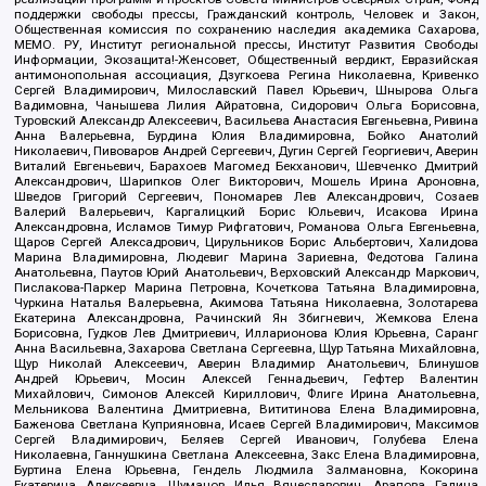
поддержки свободы прессы, Гражданский контроль, Человек и Закон,
Общественная комиссия по сохранению наследия академика Сахарова,
МЕМО. РУ, Институт региональной прессы, Институт Развития Свободы
Информации, Экозащита!-Женсовет, Общественный вердикт, Евразийская
антимонопольная ассоциация, Дзугкоева Регина Николаевна, Кривенко
Сергей Владимирович, Милославский Павел Юрьевич, Шнырова Ольга
Вадимовна, Чанышева Лилия Айратовна, Сидорович Ольга Борисовна,
Туровский Александр Алексеевич, Васильева Анастасия Евгеньевна, Ривина
Анна Валерьевна, Бурдина Юлия Владимировна, Бойко Анатолий
Николаевич, Пивоваров Андрей Сергеевич, Дугин Сергей Георгиевич, Аверин
Виталий Евгеньевич, Барахоев Магомед Бекханович, Шевченко Дмитрий
Александрович, Шарипков Олег Викторович, Мошель Ирина Ароновна,
Шведов Григорий Сергеевич, Пономарев Лев Александрович, Созаев
Валерий Валерьевич, Каргалицкий Борис Юльевич, Исакова Ирина
Александровна, Исламов Тимур Рифгатович, Романова Ольга Евгеньевна,
Щаров Сергей Алексадрович, Цирульников Борис Альбертович, Халидова
Марина Владимировна, Людевиг Марина Зариевна, Федотова Галина
Анатольевна, Паутов Юрий Анатольевич, Верховский Александр Маркович,
Пислакова-Паркер Марина Петровна, Кочеткова Татьяна Владимировна,
Чуркина Наталья Валерьевна, Акимова Татьяна Николаевна, Золотарева
Екатерина Александровна, Рачинский Ян Збигневич, Жемкова Елена
Борисовна, Гудков Лев Дмитриевич, Илларионова Юлия Юрьевна, Саранг
Анна Васильевна, Захарова Светлана Сергеевна, Щур Татьяна Михайловна,
Щур Николай Алексеевич, Аверин Владимир Анатольевич, Блинушов
Андрей Юрьевич, Мосин Алексей Геннадьевич, Гефтер Валентин
Михайлович, Симонов Алексей Кириллович, Флиге Ирина Анатольевна,
Мельникова Валентина Дмитриевна, Вититинова Елена Владимировна,
Баженова Светлана Куприяновна, Исаев Сергей Владимирович, Максимов
Сергей Владимирович, Беляев Сергей Иванович, Голубева Елена
Николаевна, Ганнушкина Светлана Алексеевна, Закс Елена Владимировна,
Буртина Елена Юрьевна, Гендель Людмила Залмановна, Кокорина
Екатерина Алексеевна, Шуманов Илья Вячеславович, Арапова Галина