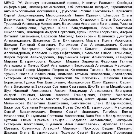
МЕМО. РУ, Институт региональной прессы, Институт Развития Свободы
Информации, Экозащита!-Женсовет, Общественный вердикт, Евразийская
антимонопольная ассоциация, Дзугкоева Регина Николаевна, Кривенко
Сергей Владимирович, Милославский Павел Юрьевич, Шнырова Ольга
Вадимовна, Чанышева Лилия Айратовна, Сидорович Ольга Борисовна,
Туровский Александр Алексеевич, Васильева Анастасия Евгеньевна, Ривина
Анна Валерьевна, Бурдина Юлия Владимировна, Бойко Анатолий
Николаевич, Пивоваров Андрей Сергеевич, Дугин Сергей Георгиевич, Аверин
Виталий Евгеньевич, Барахоев Магомед Бекханович, Шевченко Дмитрий
Александрович, Шарипков Олег Викторович, Мошель Ирина Ароновна,
Шведов Григорий Сергеевич, Пономарев Лев Александрович, Созаев
Валерий Валерьевич, Каргалицкий Борис Юльевич, Исакова Ирина
Александровна, Исламов Тимур Рифгатович, Романова Ольга Евгеньевна,
Щаров Сергей Алексадрович, Цирульников Борис Альбертович, Халидова
Марина Владимировна, Людевиг Марина Зариевна, Федотова Галина
Анатольевна, Паутов Юрий Анатольевич, Верховский Александр Маркович,
Пислакова-Паркер Марина Петровна, Кочеткова Татьяна Владимировна,
Чуркина Наталья Валерьевна, Акимова Татьяна Николаевна, Золотарева
Екатерина Александровна, Рачинский Ян Збигневич, Жемкова Елена
Борисовна, Гудков Лев Дмитриевич, Илларионова Юлия Юрьевна, Саранг
Анна Васильевна, Захарова Светлана Сергеевна, Щур Татьяна Михайловна,
Щур Николай Алексеевич, Аверин Владимир Анатольевич, Блинушов
Андрей Юрьевич, Мосин Алексей Геннадьевич, Гефтер Валентин
Михайлович, Симонов Алексей Кириллович, Флиге Ирина Анатольевна,
Мельникова Валентина Дмитриевна, Вититинова Елена Владимировна,
Баженова Светлана Куприяновна, Исаев Сергей Владимирович, Максимов
Сергей Владимирович, Беляев Сергей Иванович, Голубева Елена
Николаевна, Ганнушкина Светлана Алексеевна, Закс Елена Владимировна,
Буртина Елена Юрьевна, Гендель Людмила Залмановна, Кокорина
Екатерина Алексеевна, Шуманов Илья Вячеславович, Арапова Галина
Юрьевна, Свечников Анатолий Мариевич, Прохоров Вадим Юрьевич,
Шахова Елена Владимировна, Подузов Сергей Васильевич, Протасова