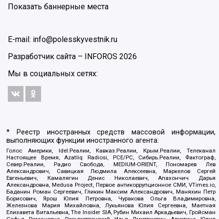
Показать баннерные места
E-mail: info@polesskyvestnik.ru
Разработчик сайта –
INFOROS
2026
Мы в социальных сетях:
* Реестр иностранных средств массовой информации,
выполняющих функции иностранного агента:
Голос Америки, Idel.Реалии, Кавказ.Реалии, Крым.Реалии, Телеканал
Настоящее Время, Azatliq Radiosi, PCE/PC, Сибирь.Реалии, Фактограф,
Север.Реалии, Радио Свобода, MEDIUM-ORIENT, Пономарев Лев
Александрович, Савицкая Людмила Алексеевна, Маркелов Сергей
Евгеньевич, Камалягин Денис Николаевич, Апахончич Дарья
Александровна, Medusa Project, Первое антикоррупционное СМИ, VTimes.io,
Баданин Роман Сергеевич, Гликин Максим Александрович, Маняхин Петр
Борисович, Ярош Юлия Петровна, Чуракова Ольга Владимировна,
Железнова Мария Михайловна, Лукьянова Юлия Сергеевна, Маетная
Елизавета Витальевна, The Insider SIA, Рубин Михаил Аркадьевич, Гройсман