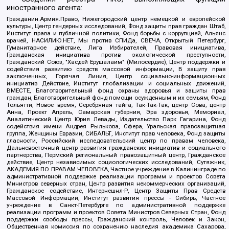
иностранного агента:
Гражданин.Армия.Право, Нижегородский центр немецкой и европейской
культуры, Центр гендерных исследований, Фонд защиты прав граждан Штаб,
Институт права и публичной политики, Фонд борьбы с коррупцией, Альянс
врачей, НАСИЛИЮ.НЕТ, Мы против СПИДа, СВЕЧА, Открытый Петербург,
Гуманитарное действие, Лига Избирателей, Правовая инициатива,
Гражданская инициатива против экологической преступности,
Гражданский Союз, "Хасдей Ерушалаим" (Милосердие), Центр поддержки и
содействия развитию средств массовой информации, В защиту прав
заключенных, Горячая Линия, Центр социально-информационных
инициатив Действие, Институт глобализации и социальных движений,
ВМЕСТЕ, Благотворительный фонд охраны здоровья и защиты прав
граждан, Благотворительный фонд помощи осужденным и их семьям, Фонд
Тольятти, Новое время, Серебряная тайга, Так-Так-Так, центр Сова, центр
Анна, Проект Апрель, Самарская губерния, Эра здоровья, Мемориал,
Аналитический Центр Юрия Левады, Издательство Парк Гагарина, Фонд
содействия имени Андрея Рылькова, Сфера, Уральская правозащитная
группа, Женщины Евразии, СИБАЛЬТ, Институт прав человека, Фонд защиты
гласности, Российский исследовательский центр по правам человека,
Дальневосточный центр развития гражданских инициатив и социального
партнерства, Пермский региональный правозащитный центр, Гражданское
действие, Центр независимых социологических исследований, Сутяжник,
АКАДЕМИЯ ПО ПРАВАМ ЧЕЛОВЕКА, Частное учреждение в Калининграде по
административной поддержке реализации программ и проектов Совета
Министров северных стран, Центр развития некоммерческих организаций,
Гражданское содействие, Интернешнл-Р, Центр Защиты Прав Средств
Массовой Информации, Институт развития прессы - Сибирь, Частное
учреждение в Санкт-Петербурге по административной поддержке
реализации программ и проектов Совета Министров Северных Стран, Фонд
поддержки свободы прессы, Гражданский контроль, Человек и Закон,
Общественная комиссия по сохранению наследия академика Сахарова,