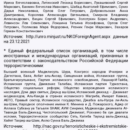
Ирина Вячеславовна, Литинский Леонид Борисович, Лукашевский Сергей
Маркович, Бахмин Вячеслав Иванович, Шабад Анатолий Ефимович, Сухих
Дарья Николаевна, Орлов Олег Петрович, Добровольская Анна
Дмитриевна, Королева Александра Евгеньевна, Смирнов Владимир
Александрович, Вицин Сергей Ефимович, Золотухин Борис Андреевич,
Левинсон Лев Семенович, Локшина Татьяна Иосифовна, Орлов Олег
Петрович, Полякова Мара Федоровна, Резник Генри Маркович, Захаров
Герман Константинович
Источник:
http://unro.minjust.ru/NKOForeignAgent.aspx
данные
на
23.12.2021
* Единый федеральный список организаций, в том числе
иностранных и международных организаций, признанных в
соответствии с законодательством Российской Федерации
террористическими:
Высший военный Маджлисуль Шура, Конгресс народов Ичкерии и
Дагестана, База, Асбат аль-Ансар, Священная война, Исламская группа,
Братья-мусульмане, Партия исламского освобождения, Лашкар-И-Тайба,
Исламская группа, Движение Талибан, Исламская партия Туркестана,
Общество социальных реформ, Общество возрождения исламского
наследия, Дом двух святых, Джунд аш-Шам, Исламский джихад – Джамаат
моджахедов, Аль-Каида в странах исламского Магриба, Имарат Кавказ,
АБТО, Правый сектор, Исламское государство, Джабха аль-Нусра ли-Ахль
аш-Шам, Народное ополчение имени К. Минина и Д. Пожарского, Аджр от
Аллаха Субхану уа Тагьаля SHAM, АУМ Синрике, Муджахеды джамаата Ат-
Тавхида Валь-Джихад, Чистопольский Джамаат, Рохнамо ба суи давлати
исломи, Террористическое сообщество Сеть, Катиба Таухид валь-Джихад,
Хайят Тахрир аш-Шам, Ахлю Сунна Валь Джамаа
Источник:
http://nac.gov.ru/terroristicheskie-i-ekstremistskie-