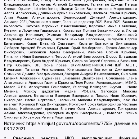
Софья Романовна, Рождественский Илья Дмитриевич, Апухтина Юлия
Владимировна, Постернак Алексей Евгеньевич, Телеканал Дождь, Петров
Степан Юрьевич, Istories fonds, Шмагун Олеся Валентиновна, Мароховская
Алеся Алексеевна, Долинина Ирина Николаевна, Шлейнов Роман Юрьевич,
Анин Роман Александрович, Великовский Дмитрий Александрович,
Альтаир 2021, Ромашки монолит, Главный редактор 2021, Вега 2021, Важные
иноагенты, Каткова Вероника Вячеславовна, Карезина Инна Павловна,
Кузьмина Людмила Гавриловна, Костылева Полина Владимировна, Лютов
Александр Иванович, Жилкин Владимир Владимирович, Жилинский
Владимир Александрович, Тихонов Михаил Сергеевич, Пискунов Сергей
Евгеньевич, Ковин Виталий Сергеевич, Кильтау Екатерина Викторовна,
Любарев Аркадий Ефимович, Гурман Юрий Альбертович, Грезев Александр
Викторович, Важенков Артем Валерьевич, Иванова София Юрьевна,
Пигалкин Илья Валерьевич, Петров Алексей Викторович, Егоров Владимир
Владимирович, Гусев Андрей Юрьевич, Смирнов Сергей Сергеевич, Верзилов
Петр Юрьевич, ЗП, Зона права, ЖУРНАЛИСТ-ИНОСТРАННЫЙ АГЕНТ,
Вольтская Татьяна Анатольевна, Клепиковская Екатерина Дмитриевна,
Сотников Даниил Владимирович, Захаров Андрей Вячеславович, Симонов
Евгений Алексеевич, Сурначева Елизавета Дмитриевна, Соловьева Елена
Анатольевна, Арапова Галина Юрьевна, Перл Роман Александрович, МЕМО,
Mason G.E.S. Anonymous Foundation, Stichting Bellingcat, Якутия – Наше
Мнение, Москоу диджитал медиа, РС-Балт, Заговора Максим
Александрович, Ветошкина Валерия Валерьевна, Павлов Иван Юрьевич,
Скворцова Елена Сергеевна, Оленичев Максим Владимирович, Как бы
инагент, Кочетков Игорь Викторович, Иркутский союз библиофилов, Честные
выборы, Нобелевский призыв, Еланчик Олег Александрович, Григорьева
Алина Александровна, Григорьев Андрей Валерьевич , Гималова Регина
Эмилевна, Хисамова Регина Фаритовна
Источник:
https://minjust.gov.ru/ru/documents/7755/
данные на
03.12.2021
* Сведения реестра НКО, выполняющих функции