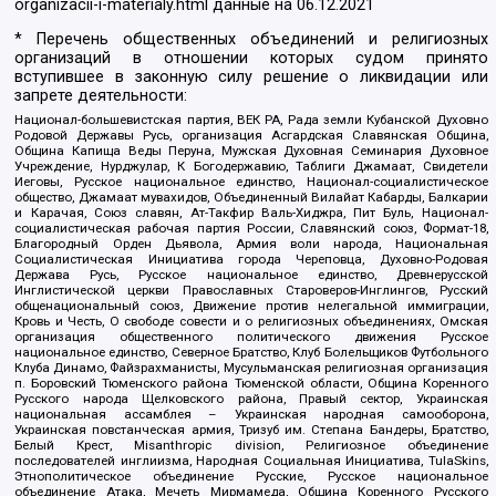
organizacii-i-materialy.html
данные на
06.12.2021
* Перечень общественных объединений и религиозных
организаций в отношении которых судом принято
вступившее в законную силу решение о ликвидации или
запрете деятельности:
Национал-большевистская партия, ВЕК РА, Рада земли Кубанской Духовно
Родовой Державы Русь, организация Асгардская Славянская Община,
Община Капища Веды Перуна, Мужская Духовная Семинария Духовное
Учреждение, Нурджулар, К Богодержавию, Таблиги Джамаат, Свидетели
Иеговы, Русское национальное единство, Национал-социалистическое
общество, Джамаат мувахидов, Объединенный Вилайат Кабарды, Балкарии
и Карачая, Союз славян, Ат-Такфир Валь-Хиджра, Пит Буль, Национал-
социалистическая рабочая партия России, Славянский союз, Формат-18,
Благородный Орден Дьявола, Армия воли народа, Национальная
Социалистическая Инициатива города Череповца, Духовно-Родовая
Держава Русь, Русское национальное единство, Древнерусской
Инглистической церкви Православных Староверов-Инглингов, Русский
общенациональный союз, Движение против нелегальной иммиграции,
Кровь и Честь, О свободе совести и о религиозных объединениях, Омская
организация общественного политического движения Русское
национальное единство, Северное Братство, Клуб Болельщиков Футбольного
Клуба Динамо, Файзрахманисты, Мусульманская религиозная организация
п. Боровский Тюменского района Тюменской области, Община Коренного
Русского народа Щелковского района, Правый сектор, Украинская
национальная ассамблея – Украинская народная самооборона,
Украинская повстанческая армия, Тризуб им. Степана Бандеры, Братство,
Белый Крест, Misanthropic division, Религиозное объединение
последователей инглиизма, Народная Социальная Инициатива, TulaSkins,
Этнополитическое объединение Русские, Русское национальное
объединение Атака, Мечеть Мирмамеда, Община Коренного Русского