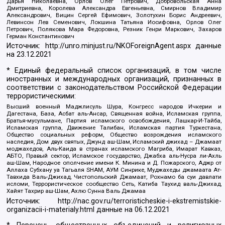
Дарья Николаевна, Орлов Олег Петрович, Добровольская Анна
Дмитриевна, Королева Александра Евгеньевна, Смирнов Владимир
Александрович, Вицин Сергей Ефимович, Золотухин Борис Андреевич,
Левинсон Лев Семенович, Локшина Татьяна Иосифовна, Орлов Олег
Петрович, Полякова Мара Федоровна, Резник Генри Маркович, Захаров
Герман Константинович
Источник:
http://unro.minjust.ru/NKOForeignAgent.aspx
данные
на
23.12.2021
* Единый федеральный список организаций, в том числе
иностранных и международных организаций, признанных в
соответствии с законодательством Российской Федерации
террористическими:
Высший военный Маджлисуль Шура, Конгресс народов Ичкерии и
Дагестана, База, Асбат аль-Ансар, Священная война, Исламская группа,
Братья-мусульмане, Партия исламского освобождения, Лашкар-И-Тайба,
Исламская группа, Движение Талибан, Исламская партия Туркестана,
Общество социальных реформ, Общество возрождения исламского
наследия, Дом двух святых, Джунд аш-Шам, Исламский джихад – Джамаат
моджахедов, Аль-Каида в странах исламского Магриба, Имарат Кавказ,
АБТО, Правый сектор, Исламское государство, Джабха аль-Нусра ли-Ахль
аш-Шам, Народное ополчение имени К. Минина и Д. Пожарского, Аджр от
Аллаха Субхану уа Тагьаля SHAM, АУМ Синрике, Муджахеды джамаата Ат-
Тавхида Валь-Джихад, Чистопольский Джамаат, Рохнамо ба суи давлати
исломи, Террористическое сообщество Сеть, Катиба Таухид валь-Джихад,
Хайят Тахрир аш-Шам, Ахлю Сунна Валь Джамаа
Источник:
http://nac.gov.ru/terroristicheskie-i-ekstremistskie-
organizacii-i-materialy.html
данные на
06.12.2021