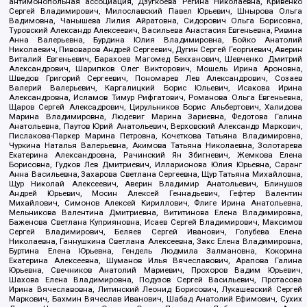
антимонопольная ассоциация, Дзугкоева Регина Николаевна, Кривенко
Сергей Владимирович, Милославский Павел Юрьевич, Шнырова Ольга
Вадимовна, Чанышева Лилия Айратовна, Сидорович Ольга Борисовна,
Туровский Александр Алексеевич, Васильева Анастасия Евгеньевна, Ривина
Анна Валерьевна, Бурдина Юлия Владимировна, Бойко Анатолий
Николаевич, Пивоваров Андрей Сергеевич, Дугин Сергей Георгиевич, Аверин
Виталий Евгеньевич, Барахоев Магомед Бекханович, Шевченко Дмитрий
Александрович, Шарипков Олег Викторович, Мошель Ирина Ароновна,
Шведов Григорий Сергеевич, Пономарев Лев Александрович, Созаев
Валерий Валерьевич, Каргалицкий Борис Юльевич, Исакова Ирина
Александровна, Исламов Тимур Рифгатович, Романова Ольга Евгеньевна,
Щаров Сергей Алексадрович, Цирульников Борис Альбертович, Халидова
Марина Владимировна, Людевиг Марина Зариевна, Федотова Галина
Анатольевна, Паутов Юрий Анатольевич, Верховский Александр Маркович,
Пислакова-Паркер Марина Петровна, Кочеткова Татьяна Владимировна,
Чуркина Наталья Валерьевна, Акимова Татьяна Николаевна, Золотарева
Екатерина Александровна, Рачинский Ян Збигневич, Жемкова Елена
Борисовна, Гудков Лев Дмитриевич, Илларионова Юлия Юрьевна, Саранг
Анна Васильевна, Захарова Светлана Сергеевна, Щур Татьяна Михайловна,
Щур Николай Алексеевич, Аверин Владимир Анатольевич, Блинушов
Андрей Юрьевич, Мосин Алексей Геннадьевич, Гефтер Валентин
Михайлович, Симонов Алексей Кириллович, Флиге Ирина Анатольевна,
Мельникова Валентина Дмитриевна, Вититинова Елена Владимировна,
Баженова Светлана Куприяновна, Исаев Сергей Владимирович, Максимов
Сергей Владимирович, Беляев Сергей Иванович, Голубева Елена
Николаевна, Ганнушкина Светлана Алексеевна, Закс Елена Владимировна,
Буртина Елена Юрьевна, Гендель Людмила Залмановна, Кокорина
Екатерина Алексеевна, Шуманов Илья Вячеславович, Арапова Галина
Юрьевна, Свечников Анатолий Мариевич, Прохоров Вадим Юрьевич,
Шахова Елена Владимировна, Подузов Сергей Васильевич, Протасова
Ирина Вячеславовна, Литинский Леонид Борисович, Лукашевский Сергей
Маркович, Бахмин Вячеслав Иванович, Шабад Анатолий Ефимович, Сухих