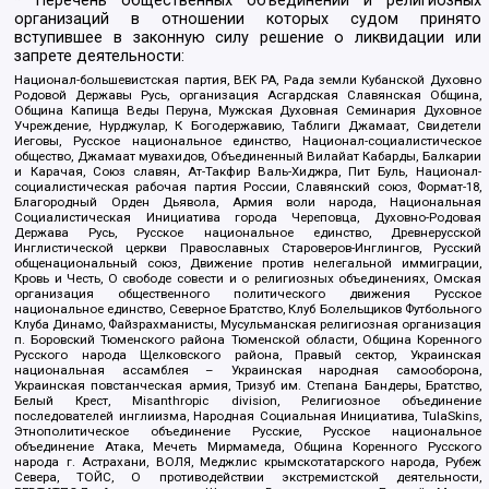
* Перечень общественных объединений и религиозных
организаций в отношении которых судом принято
вступившее в законную силу решение о ликвидации или
запрете деятельности:
Национал-большевистская партия, ВЕК РА, Рада земли Кубанской Духовно
Родовой Державы Русь, организация Асгардская Славянская Община,
Община Капища Веды Перуна, Мужская Духовная Семинария Духовное
Учреждение, Нурджулар, К Богодержавию, Таблиги Джамаат, Свидетели
Иеговы, Русское национальное единство, Национал-социалистическое
общество, Джамаат мувахидов, Объединенный Вилайат Кабарды, Балкарии
и Карачая, Союз славян, Ат-Такфир Валь-Хиджра, Пит Буль, Национал-
социалистическая рабочая партия России, Славянский союз, Формат-18,
Благородный Орден Дьявола, Армия воли народа, Национальная
Социалистическая Инициатива города Череповца, Духовно-Родовая
Держава Русь, Русское национальное единство, Древнерусской
Инглистической церкви Православных Староверов-Инглингов, Русский
общенациональный союз, Движение против нелегальной иммиграции,
Кровь и Честь, О свободе совести и о религиозных объединениях, Омская
организация общественного политического движения Русское
национальное единство, Северное Братство, Клуб Болельщиков Футбольного
Клуба Динамо, Файзрахманисты, Мусульманская религиозная организация
п. Боровский Тюменского района Тюменской области, Община Коренного
Русского народа Щелковского района, Правый сектор, Украинская
национальная ассамблея – Украинская народная самооборона,
Украинская повстанческая армия, Тризуб им. Степана Бандеры, Братство,
Белый Крест, Misanthropic division, Религиозное объединение
последователей инглиизма, Народная Социальная Инициатива, TulaSkins,
Этнополитическое объединение Русские, Русское национальное
объединение Атака, Мечеть Мирмамеда, Община Коренного Русского
народа г. Астрахани, ВОЛЯ, Меджлис крымскотатарского народа, Рубеж
Севера, ТОЙС, О противодействии экстремистской деятельности,