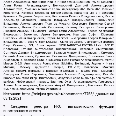
Алеся Алексеевна, Долинина Ирина Николаевна, Шлейнов Роман Юрьевич,
Анин Роман Александрович, Великовский Дмитрий Александрович,
Альтаир 2021, Ромашки монолит, Главный редактор 2021, Вега 2021, Важные
иноагенты, Каткова Вероника Вячеславовна, Карезина Инна Павловна,
Кузьмина Людмила Гавриловна, Костылева Полина Владимировна, Лютов
Александр Иванович, Жилкин Владимир Владимирович, Жилинский
Владимир Александрович, Тихонов Михаил Сергеевич, Пискунов Сергей
Евгеньевич, Ковин Виталий Сергеевич, Кильтау Екатерина Викторовна,
Любарев Аркадий Ефимович, Гурман Юрий Альбертович, Грезев Александр
Викторович, Важенков Артем Валерьевич, Иванова София Юрьевна,
Пигалкин Илья Валерьевич, Петров Алексей Викторович, Егоров Владимир
Владимирович, Гусев Андрей Юрьевич, Смирнов Сергей Сергеевич, Верзилов
Петр Юрьевич, ЗП, Зона права, ЖУРНАЛИСТ-ИНОСТРАННЫЙ АГЕНТ,
Вольтская Татьяна Анатольевна, Клепиковская Екатерина Дмитриевна,
Сотников Даниил Владимирович, Захаров Андрей Вячеславович, Симонов
Евгений Алексеевич, Сурначева Елизавета Дмитриевна, Соловьева Елена
Анатольевна, Арапова Галина Юрьевна, Перл Роман Александрович, МЕМО,
Mason G.E.S. Anonymous Foundation, Stichting Bellingcat, Якутия – Наше
Мнение, Москоу диджитал медиа, РС-Балт, Заговора Максим
Александрович, Ветошкина Валерия Валерьевна, Павлов Иван Юрьевич,
Скворцова Елена Сергеевна, Оленичев Максим Владимирович, Как бы
инагент, Кочетков Игорь Викторович, Иркутский союз библиофилов, Честные
выборы, Нобелевский призыв, Еланчик Олег Александрович, Григорьева
Алина Александровна, Григорьев Андрей Валерьевич , Гималова Регина
Эмилевна, Хисамова Регина Фаритовна
Источник:
https://minjust.gov.ru/ru/documents/7755/
данные на
03.12.2021
* Сведения реестра НКО, выполняющих функции
иностранного агента: