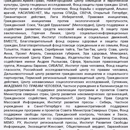
Гражданин.Армия.Право, Нижегородский центр немецкой и европейской
культуры, Центр гендерных исследований, Фонд защиты прав граждан Штаб,
Институт права и публичной политики, Фонд борьбы с коррупцией, Альянс
врачей, НАСИЛИЮ.НЕТ, Мы против СПИДа, СВЕЧА, Открытый Петербург,
Гуманитарное действие, Лига Избирателей, Правовая инициатива,
Гражданская инициатива против экологической преступности,
Гражданский Союз, "Хасдей Ерушалаим" (Милосердие), Центр поддержки и
содействия развитию средств массовой информации, В защиту прав
заключенных, Горячая Линия, Центр социально-информационных
инициатив Действие, Институт глобализации и социальных движений,
ВМЕСТЕ, Благотворительный фонд охраны здоровья и защиты прав
граждан, Благотворительный фонд помощи осужденным и их семьям, Фонд
Тольятти, Новое время, Серебряная тайга, Так-Так-Так, центр Сова, центр
Анна, Проект Апрель, Самарская губерния, Эра здоровья, Мемориал,
Аналитический Центр Юрия Левады, Издательство Парк Гагарина, Фонд
содействия имени Андрея Рылькова, Сфера, Уральская правозащитная
группа, Женщины Евразии, СИБАЛЬТ, Институт прав человека, Фонд защиты
гласности, Российский исследовательский центр по правам человека,
Дальневосточный центр развития гражданских инициатив и социального
партнерства, Пермский региональный правозащитный центр, Гражданское
действие, Центр независимых социологических исследований, Сутяжник,
АКАДЕМИЯ ПО ПРАВАМ ЧЕЛОВЕКА, Частное учреждение в Калининграде по
административной поддержке реализации программ и проектов Совета
Министров северных стран, Центр развития некоммерческих организаций,
Гражданское содействие, Интернешнл-Р, Центр Защиты Прав Средств
Массовой Информации, Институт развития прессы - Сибирь, Частное
учреждение в Санкт-Петербурге по административной поддержке
реализации программ и проектов Совета Министров Северных Стран, Фонд
поддержки свободы прессы, Гражданский контроль, Человек и Закон,
Общественная комиссия по сохранению наследия академика Сахарова,
МЕМО. РУ, Институт региональной прессы, Институт Развития Свободы
Информации, Экозащита!-Женсовет, Общественный вердикт, Евразийская