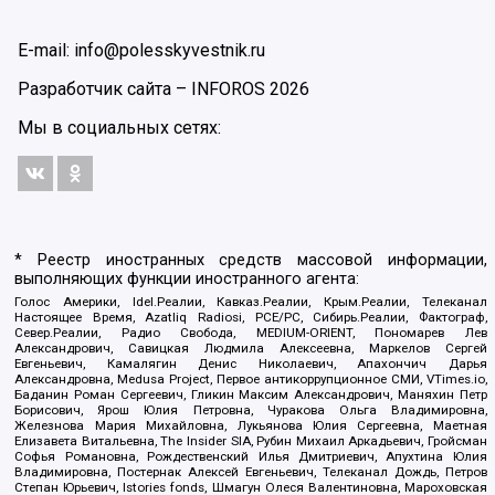
E-mail: info@polesskyvestnik.ru
Разработчик сайта –
INFOROS
2026
Мы в социальных сетях:
* Реестр иностранных средств массовой информации,
выполняющих функции иностранного агента:
Голос Америки, Idel.Реалии, Кавказ.Реалии, Крым.Реалии, Телеканал
Настоящее Время, Azatliq Radiosi, PCE/PC, Сибирь.Реалии, Фактограф,
Север.Реалии, Радио Свобода, MEDIUM-ORIENT, Пономарев Лев
Александрович, Савицкая Людмила Алексеевна, Маркелов Сергей
Евгеньевич, Камалягин Денис Николаевич, Апахончич Дарья
Александровна, Medusa Project, Первое антикоррупционное СМИ, VTimes.io,
Баданин Роман Сергеевич, Гликин Максим Александрович, Маняхин Петр
Борисович, Ярош Юлия Петровна, Чуракова Ольга Владимировна,
Железнова Мария Михайловна, Лукьянова Юлия Сергеевна, Маетная
Елизавета Витальевна, The Insider SIA, Рубин Михаил Аркадьевич, Гройсман
Софья Романовна, Рождественский Илья Дмитриевич, Апухтина Юлия
Владимировна, Постернак Алексей Евгеньевич, Телеканал Дождь, Петров
Степан Юрьевич, Istories fonds, Шмагун Олеся Валентиновна, Мароховская