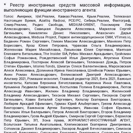
* Реестр иностранных средств массовой информации,
выполняющих функции иностранного агента:
Голос Америки, Idel.Реалии, Кавказ.Реалии, Крым.Реалии, Телеканал
Настоящее Время, Azatliq Radiosi, PCE/PC, Сибирь.Реалии, Фактограф,
Север.Реалии, Радио Свобода, MEDIUM-ORIENT, Пономарев Лев
Александрович, Савицкая Людмила Алексеевна, Маркелов Сергей
Евгеньевич, Камалягин Денис Николаевич, Апахончич Дарья
Александровна, Medusa Project, Первое антикоррупционное СМИ, VTimes.io,
Баданин Роман Сергеевич, Гликин Максим Александрович, Маняхин Петр
Борисович, Ярош Юлия Петровна, Чуракова Ольга Владимировна,
Железнова Мария Михайловна, Лукьянова Юлия Сергеевна, Маетная
Елизавета Витальевна, The Insider SIA, Рубин Михаил Аркадьевич, Гройсман
Софья Романовна, Рождественский Илья Дмитриевич, Апухтина Юлия
Владимировна, Постернак Алексей Евгеньевич, Телеканал Дождь, Петров
Степан Юрьевич, Istories fonds, Шмагун Олеся Валентиновна, Мароховская
Алеся Алексеевна, Долинина Ирина Николаевна, Шлейнов Роман Юрьевич,
Анин Роман Александрович, Великовский Дмитрий Александрович,
Альтаир 2021, Ромашки монолит, Главный редактор 2021, Вега 2021, Важные
иноагенты, Каткова Вероника Вячеславовна, Карезина Инна Павловна,
Кузьмина Людмила Гавриловна, Костылева Полина Владимировна, Лютов
Александр Иванович, Жилкин Владимир Владимирович, Жилинский
Владимир Александрович, Тихонов Михаил Сергеевич, Пискунов Сергей
Евгеньевич, Ковин Виталий Сергеевич, Кильтау Екатерина Викторовна,
Любарев Аркадий Ефимович, Гурман Юрий Альбертович, Грезев Александр
Викторович, Важенков Артем Валерьевич, Иванова София Юрьевна,
Пигалкин Илья Валерьевич, Петров Алексей Викторович, Егоров Владимир
Владимирович, Гусев Андрей Юрьевич, Смирнов Сергей Сергеевич, Верзилов
Петр Юрьевич, ЗП, Зона права, ЖУРНАЛИСТ-ИНОСТРАННЫЙ АГЕНТ,
Вольтская Татьяна Анатольевна, Клепиковская Екатерина Дмитриевна,
Сотников Даниил Владимирович, Захаров Андрей Вячеславович, Симонов
Евгений Алексеевич, Сурначева Елизавета Дмитриевна, Соловьева Елена