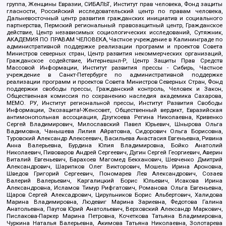
группа, Женщины Евразии, СИБАЛЬТ, Институт прав человека, Фонд защиты
гласности, Российский исследовательский центр по правам человека,
Дальневосточный центр развития гражданских инициатив и социального
партнерства, Пермский региональный правозащитный центр, Гражданское
действие, Центр независимых социологических исследований, Сутяжник,
АКАДЕМИЯ ПО ПРАВАМ ЧЕЛОВЕКА, Частное учреждение в Калининграде по
административной поддержке реализации программ и проектов Совета
Министров северных стран, Центр развития некоммерческих организаций,
Гражданское содействие, Интернешнл-Р, Центр Защиты Прав Средств
Массовой Информации, Институт развития прессы - Сибирь, Частное
учреждение в Санкт-Петербурге по административной поддержке
реализации программ и проектов Совета Министров Северных Стран, Фонд
поддержки свободы прессы, Гражданский контроль, Человек и Закон,
Общественная комиссия по сохранению наследия академика Сахарова,
МЕМО. РУ, Институт региональной прессы, Институт Развития Свободы
Информации, Экозащита!-Женсовет, Общественный вердикт, Евразийская
антимонопольная ассоциация, Дзугкоева Регина Николаевна, Кривенко
Сергей Владимирович, Милославский Павел Юрьевич, Шнырова Ольга
Вадимовна, Чанышева Лилия Айратовна, Сидорович Ольга Борисовна,
Туровский Александр Алексеевич, Васильева Анастасия Евгеньевна, Ривина
Анна Валерьевна, Бурдина Юлия Владимировна, Бойко Анатолий
Николаевич, Пивоваров Андрей Сергеевич, Дугин Сергей Георгиевич, Аверин
Виталий Евгеньевич, Барахоев Магомед Бекханович, Шевченко Дмитрий
Александрович, Шарипков Олег Викторович, Мошель Ирина Ароновна,
Шведов Григорий Сергеевич, Пономарев Лев Александрович, Созаев
Валерий Валерьевич, Каргалицкий Борис Юльевич, Исакова Ирина
Александровна, Исламов Тимур Рифгатович, Романова Ольга Евгеньевна,
Щаров Сергей Алексадрович, Цирульников Борис Альбертович, Халидова
Марина Владимировна, Людевиг Марина Зариевна, Федотова Галина
Анатольевна, Паутов Юрий Анатольевич, Верховский Александр Маркович,
Пислакова-Паркер Марина Петровна, Кочеткова Татьяна Владимировна,
Чуркина Наталья Валерьевна, Акимова Татьяна Николаевна, Золотарева