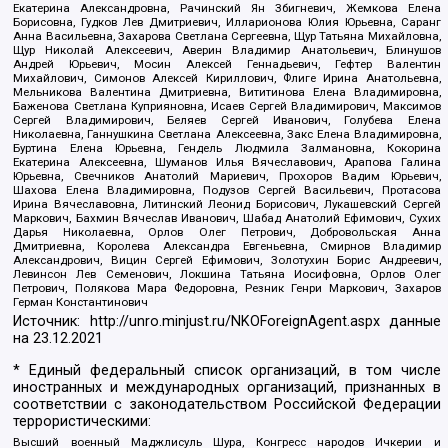
Екатерина Александровна, Рачинский Ян Збигневич, Жемкова Елена
Борисовна, Гудков Лев Дмитриевич, Илларионова Юлия Юрьевна, Саранг
Анна Васильевна, Захарова Светлана Сергеевна, Щур Татьяна Михайловна,
Щур Николай Алексеевич, Аверин Владимир Анатольевич, Блинушов
Андрей Юрьевич, Мосин Алексей Геннадьевич, Гефтер Валентин
Михайлович, Симонов Алексей Кириллович, Флиге Ирина Анатольевна,
Мельникова Валентина Дмитриевна, Вититинова Елена Владимировна,
Баженова Светлана Куприяновна, Исаев Сергей Владимирович, Максимов
Сергей Владимирович, Беляев Сергей Иванович, Голубева Елена
Николаевна, Ганнушкина Светлана Алексеевна, Закс Елена Владимировна,
Буртина Елена Юрьевна, Гендель Людмила Залмановна, Кокорина
Екатерина Алексеевна, Шуманов Илья Вячеславович, Арапова Галина
Юрьевна, Свечников Анатолий Мариевич, Прохоров Вадим Юрьевич,
Шахова Елена Владимировна, Подузов Сергей Васильевич, Протасова
Ирина Вячеславовна, Литинский Леонид Борисович, Лукашевский Сергей
Маркович, Бахмин Вячеслав Иванович, Шабад Анатолий Ефимович, Сухих
Дарья Николаевна, Орлов Олег Петрович, Добровольская Анна
Дмитриевна, Королева Александра Евгеньевна, Смирнов Владимир
Александрович, Вицин Сергей Ефимович, Золотухин Борис Андреевич,
Левинсон Лев Семенович, Локшина Татьяна Иосифовна, Орлов Олег
Петрович, Полякова Мара Федоровна, Резник Генри Маркович, Захаров
Герман Константинович
Источник:
http://unro.minjust.ru/NKOForeignAgent.aspx
данные
на
23.12.2021
* Единый федеральный список организаций, в том числе
иностранных и международных организаций, признанных в
соответствии с законодательством Российской Федерации
террористическими:
Высший военный Маджлисуль Шура, Конгресс народов Ичкерии и