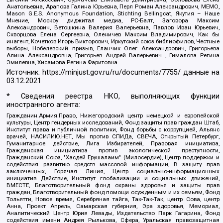
Анатольевна, Арапова Галина Юрьевна, Перл Роман Александрович, МЕМО,
Mason G.E.S. Anonymous Foundation, Stichting Bellingcat, Якутия – Наше
Мнение, Москоу диджитал медиа, РС-Балт, Заговора Максим
Александрович, Ветошкина Валерия Валерьевна, Павлов Иван Юрьевич,
Скворцова Елена Сергеевна, Оленичев Максим Владимирович, Как бы
инагент, Кочетков Игорь Викторович, Иркутский союз библиофилов, Честные
выборы, Нобелевский призыв, Еланчик Олег Александрович, Григорьева
Алина Александровна, Григорьев Андрей Валерьевич , Гималова Регина
Эмилевна, Хисамова Регина Фаритовна
Источник:
https://minjust.gov.ru/ru/documents/7755/
данные на
03.12.2021
* Сведения реестра НКО, выполняющих функции
иностранного агента:
Гражданин.Армия.Право, Нижегородский центр немецкой и европейской
культуры, Центр гендерных исследований, Фонд защиты прав граждан Штаб,
Институт права и публичной политики, Фонд борьбы с коррупцией, Альянс
врачей, НАСИЛИЮ.НЕТ, Мы против СПИДа, СВЕЧА, Открытый Петербург,
Гуманитарное действие, Лига Избирателей, Правовая инициатива,
Гражданская инициатива против экологической преступности,
Гражданский Союз, "Хасдей Ерушалаим" (Милосердие), Центр поддержки и
содействия развитию средств массовой информации, В защиту прав
заключенных, Горячая Линия, Центр социально-информационных
инициатив Действие, Институт глобализации и социальных движений,
ВМЕСТЕ, Благотворительный фонд охраны здоровья и защиты прав
граждан, Благотворительный фонд помощи осужденным и их семьям, Фонд
Тольятти, Новое время, Серебряная тайга, Так-Так-Так, центр Сова, центр
Анна, Проект Апрель, Самарская губерния, Эра здоровья, Мемориал,
Аналитический Центр Юрия Левады, Издательство Парк Гагарина, Фонд
содействия имени Андрея Рылькова, Сфера, Уральская правозащитная