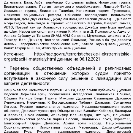
Дагестана, База, Асбат аль-Ансар, Священная война, Исламская группа,
Братья-мусульмане, Партия исламского освобождения, Лашкар-И-Тайба,
Исламская группа, Движение Талибан, Исламская партия Туркестана,
Общество социальных реформ, Общество возрождения исламского
наследия, Дом двух святых, Джунд аш-Шам, Исламский джихад – Джамаат
моджахедов, Аль-Каида в странах исламского Магриба, Имарат Кавказ,
АБТО, Правый сектор, Исламское государство, Джабха аль-Нусра ли-Ахль
аш-Шам, Народное ополчение имени К. Минина и Д. Пожарского, Аджр от
Аллаха Субхану уа Тагьаля SHAM, АУМ Синрике, Муджахеды джамаата Ат-
Тавхида Валь-Джихад, Чистопольский Джамаат, Рохнамо ба суи давлати
исломи, Террористическое сообщество Сеть, Катиба Таухид валь-Джихад,
Хайят Тахрир аш-Шам, Ахлю Сунна Валь Джамаа
Источник:
http://nac.gov.ru/terroristicheskie-i-ekstremistskie-
organizacii-i-materialy.html
данные на
06.12.2021
* Перечень общественных объединений и религиозных
организаций в отношении которых судом принято
вступившее в законную силу решение о ликвидации или
запрете деятельности:
Национал-большевистская партия, ВЕК РА, Рада земли Кубанской Духовно
Родовой Державы Русь, организация Асгардская Славянская Община,
Община Капища Веды Перуна, Мужская Духовная Семинария Духовное
Учреждение, Нурджулар, К Богодержавию, Таблиги Джамаат, Свидетели
Иеговы, Русское национальное единство, Национал-социалистическое
общество, Джамаат мувахидов, Объединенный Вилайат Кабарды, Балкарии
и Карачая, Союз славян, Ат-Такфир Валь-Хиджра, Пит Буль, Национал-
социалистическая рабочая партия России, Славянский союз, Формат-18,
Благородный Орден Дьявола, Армия воли народа, Национальная
Социалистическая Инициатива города Череповца, Духовно-Родовая
Держава Русь, Русское национальное единство, Древнерусской