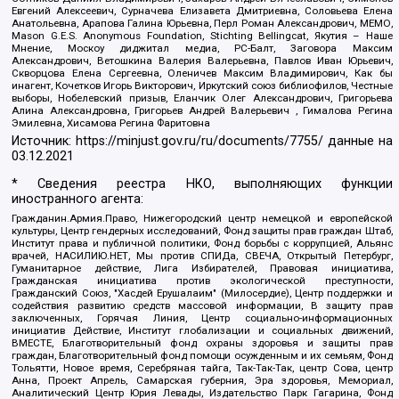
Евгений Алексеевич, Сурначева Елизавета Дмитриевна, Соловьева Елена
Анатольевна, Арапова Галина Юрьевна, Перл Роман Александрович, МЕМО,
Mason G.E.S. Anonymous Foundation, Stichting Bellingcat, Якутия – Наше
Мнение, Москоу диджитал медиа, РС-Балт, Заговора Максим
Александрович, Ветошкина Валерия Валерьевна, Павлов Иван Юрьевич,
Скворцова Елена Сергеевна, Оленичев Максим Владимирович, Как бы
инагент, Кочетков Игорь Викторович, Иркутский союз библиофилов, Честные
выборы, Нобелевский призыв, Еланчик Олег Александрович, Григорьева
Алина Александровна, Григорьев Андрей Валерьевич , Гималова Регина
Эмилевна, Хисамова Регина Фаритовна
Источник:
https://minjust.gov.ru/ru/documents/7755/
данные на
03.12.2021
* Сведения реестра НКО, выполняющих функции
иностранного агента:
Гражданин.Армия.Право, Нижегородский центр немецкой и европейской
культуры, Центр гендерных исследований, Фонд защиты прав граждан Штаб,
Институт права и публичной политики, Фонд борьбы с коррупцией, Альянс
врачей, НАСИЛИЮ.НЕТ, Мы против СПИДа, СВЕЧА, Открытый Петербург,
Гуманитарное действие, Лига Избирателей, Правовая инициатива,
Гражданская инициатива против экологической преступности,
Гражданский Союз, "Хасдей Ерушалаим" (Милосердие), Центр поддержки и
содействия развитию средств массовой информации, В защиту прав
заключенных, Горячая Линия, Центр социально-информационных
инициатив Действие, Институт глобализации и социальных движений,
ВМЕСТЕ, Благотворительный фонд охраны здоровья и защиты прав
граждан, Благотворительный фонд помощи осужденным и их семьям, Фонд
Тольятти, Новое время, Серебряная тайга, Так-Так-Так, центр Сова, центр
Анна, Проект Апрель, Самарская губерния, Эра здоровья, Мемориал,
Аналитический Центр Юрия Левады, Издательство Парк Гагарина, Фонд