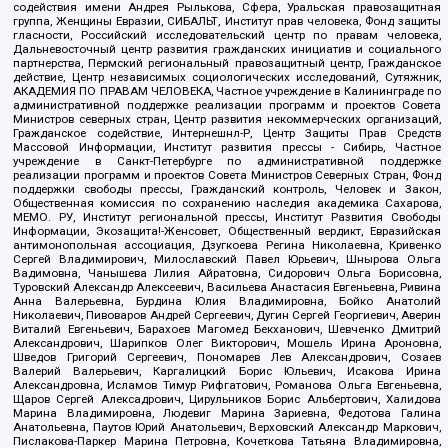
содействия имени Андрея Рылькова, Сфера, Уральская правозащитная
группа, Женщины Евразии, СИБАЛЬТ, Институт прав человека, Фонд защиты
гласности, Российский исследовательский центр по правам человека,
Дальневосточный центр развития гражданских инициатив и социального
партнерства, Пермский региональный правозащитный центр, Гражданское
действие, Центр независимых социологических исследований, Сутяжник,
АКАДЕМИЯ ПО ПРАВАМ ЧЕЛОВЕКА, Частное учреждение в Калининграде по
административной поддержке реализации программ и проектов Совета
Министров северных стран, Центр развития некоммерческих организаций,
Гражданское содействие, Интернешнл-Р, Центр Защиты Прав Средств
Массовой Информации, Институт развития прессы - Сибирь, Частное
учреждение в Санкт-Петербурге по административной поддержке
реализации программ и проектов Совета Министров Северных Стран, Фонд
поддержки свободы прессы, Гражданский контроль, Человек и Закон,
Общественная комиссия по сохранению наследия академика Сахарова,
МЕМО. РУ, Институт региональной прессы, Институт Развития Свободы
Информации, Экозащита!-Женсовет, Общественный вердикт, Евразийская
антимонопольная ассоциация, Дзугкоева Регина Николаевна, Кривенко
Сергей Владимирович, Милославский Павел Юрьевич, Шнырова Ольга
Вадимовна, Чанышева Лилия Айратовна, Сидорович Ольга Борисовна,
Туровский Александр Алексеевич, Васильева Анастасия Евгеньевна, Ривина
Анна Валерьевна, Бурдина Юлия Владимировна, Бойко Анатолий
Николаевич, Пивоваров Андрей Сергеевич, Дугин Сергей Георгиевич, Аверин
Виталий Евгеньевич, Барахоев Магомед Бекханович, Шевченко Дмитрий
Александрович, Шарипков Олег Викторович, Мошель Ирина Ароновна,
Шведов Григорий Сергеевич, Пономарев Лев Александрович, Созаев
Валерий Валерьевич, Каргалицкий Борис Юльевич, Исакова Ирина
Александровна, Исламов Тимур Рифгатович, Романова Ольга Евгеньевна,
Щаров Сергей Алексадрович, Цирульников Борис Альбертович, Халидова
Марина Владимировна, Людевиг Марина Зариевна, Федотова Галина
Анатольевна, Паутов Юрий Анатольевич, Верховский Александр Маркович,
Пислакова-Паркер Марина Петровна, Кочеткова Татьяна Владимировна,