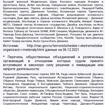
Высший военный Маджлисуль Шура, Конгресс народов Ичкерии и
Дагестана, База, Асбат аль-Ансар, Священная война, Исламская группа,
Братья-мусульмане, Партия исламского освобождения, Лашкар-И-Тайба,
Исламская группа, Движение Талибан, Исламская партия Туркестана,
Общество социальных реформ, Общество возрождения исламского
наследия, Дом двух святых, Джунд аш-Шам, Исламский джихад – Джамаат
моджахедов, Аль-Каида в странах исламского Магриба, Имарат Кавказ,
АБТО, Правый сектор, Исламское государство, Джабха аль-Нусра ли-Ахль
аш-Шам, Народное ополчение имени К. Минина и Д. Пожарского, Аджр от
Аллаха Субхану уа Тагьаля SHAM, АУМ Синрике, Муджахеды джамаата Ат-
Тавхида Валь-Джихад, Чистопольский Джамаат, Рохнамо ба суи давлати
исломи, Террористическое сообщество Сеть, Катиба Таухид валь-Джихад,
Хайят Тахрир аш-Шам, Ахлю Сунна Валь Джамаа
Источник:
http://nac.gov.ru/terroristicheskie-i-ekstremistskie-
organizacii-i-materialy.html
данные на
06.12.2021
* Перечень общественных объединений и религиозных
организаций в отношении которых судом принято
вступившее в законную силу решение о ликвидации или
запрете деятельности:
Национал-большевистская партия, ВЕК РА, Рада земли Кубанской Духовно
Родовой Державы Русь, организация Асгардская Славянская Община,
Община Капища Веды Перуна, Мужская Духовная Семинария Духовное
Учреждение, Нурджулар, К Богодержавию, Таблиги Джамаат, Свидетели
Иеговы, Русское национальное единство, Национал-социалистическое
общество, Джамаат мувахидов, Объединенный Вилайат Кабарды, Балкарии
и Карачая, Союз славян, Ат-Такфир Валь-Хиджра, Пит Буль, Национал-
социалистическая рабочая партия России, Славянский союз, Формат-18,
Благородный Орден Дьявола, Армия воли народа, Национальная
Социалистическая Инициатива города Череповца, Духовно-Родовая