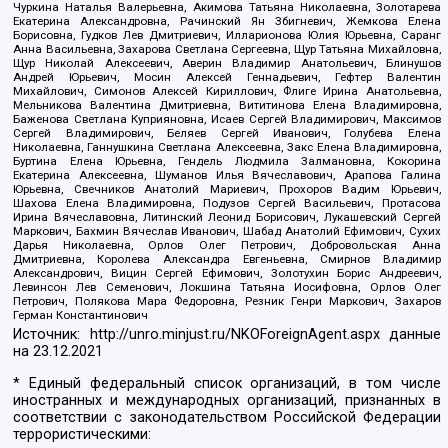
Чуркина Наталья Валерьевна, Акимова Татьяна Николаевна, Золотарева
Екатерина Александровна, Рачинский Ян Збигневич, Жемкова Елена
Борисовна, Гудков Лев Дмитриевич, Илларионова Юлия Юрьевна, Саранг
Анна Васильевна, Захарова Светлана Сергеевна, Щур Татьяна Михайловна,
Щур Николай Алексеевич, Аверин Владимир Анатольевич, Блинушов
Андрей Юрьевич, Мосин Алексей Геннадьевич, Гефтер Валентин
Михайлович, Симонов Алексей Кириллович, Флиге Ирина Анатольевна,
Мельникова Валентина Дмитриевна, Вититинова Елена Владимировна,
Баженова Светлана Куприяновна, Исаев Сергей Владимирович, Максимов
Сергей Владимирович, Беляев Сергей Иванович, Голубева Елена
Николаевна, Ганнушкина Светлана Алексеевна, Закс Елена Владимировна,
Буртина Елена Юрьевна, Гендель Людмила Залмановна, Кокорина
Екатерина Алексеевна, Шуманов Илья Вячеславович, Арапова Галина
Юрьевна, Свечников Анатолий Мариевич, Прохоров Вадим Юрьевич,
Шахова Елена Владимировна, Подузов Сергей Васильевич, Протасова
Ирина Вячеславовна, Литинский Леонид Борисович, Лукашевский Сергей
Маркович, Бахмин Вячеслав Иванович, Шабад Анатолий Ефимович, Сухих
Дарья Николаевна, Орлов Олег Петрович, Добровольская Анна
Дмитриевна, Королева Александра Евгеньевна, Смирнов Владимир
Александрович, Вицин Сергей Ефимович, Золотухин Борис Андреевич,
Левинсон Лев Семенович, Локшина Татьяна Иосифовна, Орлов Олег
Петрович, Полякова Мара Федоровна, Резник Генри Маркович, Захаров
Герман Константинович
Источник:
http://unro.minjust.ru/NKOForeignAgent.aspx
данные
на
23.12.2021
* Единый федеральный список организаций, в том числе
иностранных и международных организаций, признанных в
соответствии с законодательством Российской Федерации
террористическими: