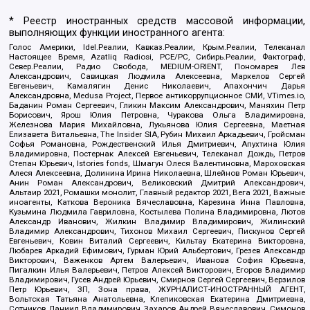
* Реестр иностранных средств массовой информации,
выполняющих функции иностранного агента:
Голос Америки, Idel.Реалии, Кавказ.Реалии, Крым.Реалии, Телеканал
Настоящее Время, Azatliq Radiosi, PCE/PC, Сибирь.Реалии, Фактограф,
Север.Реалии, Радио Свобода, MEDIUM-ORIENT, Пономарев Лев
Александрович, Савицкая Людмила Алексеевна, Маркелов Сергей
Евгеньевич, Камалягин Денис Николаевич, Апахончич Дарья
Александровна, Medusa Project, Первое антикоррупционное СМИ, VTimes.io,
Баданин Роман Сергеевич, Гликин Максим Александрович, Маняхин Петр
Борисович, Ярош Юлия Петровна, Чуракова Ольга Владимировна,
Железнова Мария Михайловна, Лукьянова Юлия Сергеевна, Маетная
Елизавета Витальевна, The Insider SIA, Рубин Михаил Аркадьевич, Гройсман
Софья Романовна, Рождественский Илья Дмитриевич, Апухтина Юлия
Владимировна, Постернак Алексей Евгеньевич, Телеканал Дождь, Петров
Степан Юрьевич, Istories fonds, Шмагун Олеся Валентиновна, Мароховская
Алеся Алексеевна, Долинина Ирина Николаевна, Шлейнов Роман Юрьевич,
Анин Роман Александрович, Великовский Дмитрий Александрович,
Альтаир 2021, Ромашки монолит, Главный редактор 2021, Вега 2021, Важные
иноагенты, Каткова Вероника Вячеславовна, Карезина Инна Павловна,
Кузьмина Людмила Гавриловна, Костылева Полина Владимировна, Лютов
Александр Иванович, Жилкин Владимир Владимирович, Жилинский
Владимир Александрович, Тихонов Михаил Сергеевич, Пискунов Сергей
Евгеньевич, Ковин Виталий Сергеевич, Кильтау Екатерина Викторовна,
Любарев Аркадий Ефимович, Гурман Юрий Альбертович, Грезев Александр
Викторович, Важенков Артем Валерьевич, Иванова София Юрьевна,
Пигалкин Илья Валерьевич, Петров Алексей Викторович, Егоров Владимир
Владимирович, Гусев Андрей Юрьевич, Смирнов Сергей Сергеевич, Верзилов
Петр Юрьевич, ЗП, Зона права, ЖУРНАЛИСТ-ИНОСТРАННЫЙ АГЕНТ,
Вольтская Татьяна Анатольевна, Клепиковская Екатерина Дмитриевна,
Сотников Даниил Владимирович, Захаров Андрей Вячеславович, Симонов