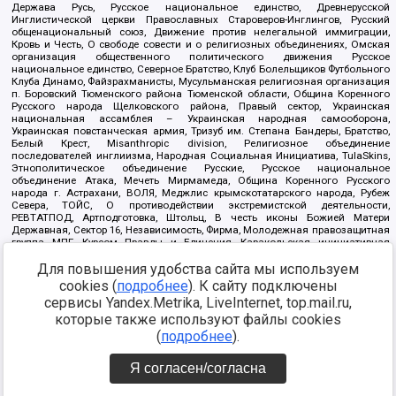
Держава Русь, Русское национальное единство, Древнерусской
Инглистической церкви Православных Староверов-Инглингов, Русский
общенациональный союз, Движение против нелегальной иммиграции,
Кровь и Честь, О свободе совести и о религиозных объединениях, Омская
организация общественного политического движения Русское
национальное единство, Северное Братство, Клуб Болельщиков Футбольного
Клуба Динамо, Файзрахманисты, Мусульманская религиозная организация
п. Боровский Тюменского района Тюменской области, Община Коренного
Русского народа Щелковского района, Правый сектор, Украинская
национальная ассамблея – Украинская народная самооборона,
Украинская повстанческая армия, Тризуб им. Степана Бандеры, Братство,
Белый Крест, Misanthropic division, Религиозное объединение
последователей инглиизма, Народная Социальная Инициатива, TulaSkins,
Этнополитическое объединение Русские, Русское национальное
объединение Атака, Мечеть Мирмамеда, Община Коренного Русского
народа г. Астрахани, ВОЛЯ, Меджлис крымскотатарского народа, Рубеж
Севера, ТОЙС, О противодействии экстремистской деятельности,
РЕВТАТПОД, Артподготовка, Штольц, В честь иконы Божией Матери
Державная, Сектор 16, Независимость, Фирма, Молодежная правозащитная
группа МПГ, Курсом Правды и Единения, Каракольская инициативная
группа, Автоград Крю, Союз Славянских Сил Руси, Алля-Аят,
Благотворительный пансионат Ак Умут, Русская республика Русь,
Для повышения удобства сайта мы используем
Арестантское уголовное единство, Башкорт, Нация и свобода, W.H.С., Фалунь
cookies (
подробнее
). К сайту подключены
Дафа, Иртыш Ultras, Русский Патриотический клуб-Новокузнецк/РПК,
сервисы Yandex.Metrika, LiveInternet, top.mail.ru,
Сибирский державный союз, Фонд борьбы с коррупцией, Фонд защиты прав
граждан, Штабы Навального, Совет граждан СССР Прикубанского округа г.
которые также используют файлы cookies
Краснодара
(
подробнее
).
Источник:
https://minjust.gov.ru/ru/documents/7822/
данные на
08.12.2021
Я согласен/согласна