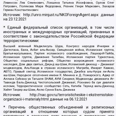
Левинсон Лев Семенович, Локшина Татьяна Иосифовна, Орлов Олег
Петрович, Полякова Мара Федоровна, Резник Генри Маркович, Захаров
Герман Константинович
Источник:
http://unro.minjust.ru/NKOForeignAgent.aspx
данные
на
23.12.2021
* Единый федеральный список организаций, в том числе
иностранных и международных организаций, признанных в
соответствии с законодательством Российской Федерации
террористическими:
Высший военный Маджлисуль Шура, Конгресс народов Ичкерии и
Дагестана, База, Асбат аль-Ансар, Священная война, Исламская группа,
Братья-мусульмане, Партия исламского освобождения, Лашкар-И-Тайба,
Исламская группа, Движение Талибан, Исламская партия Туркестана,
Общество социальных реформ, Общество возрождения исламского
наследия, Дом двух святых, Джунд аш-Шам, Исламский джихад – Джамаат
моджахедов, Аль-Каида в странах исламского Магриба, Имарат Кавказ,
АБТО, Правый сектор, Исламское государство, Джабха аль-Нусра ли-Ахль
аш-Шам, Народное ополчение имени К. Минина и Д. Пожарского, Аджр от
Аллаха Субхану уа Тагьаля SHAM, АУМ Синрике, Муджахеды джамаата Ат-
Тавхида Валь-Джихад, Чистопольский Джамаат, Рохнамо ба суи давлати
исломи, Террористическое сообщество Сеть, Катиба Таухид валь-Джихад,
Хайят Тахрир аш-Шам, Ахлю Сунна Валь Джамаа
Источник:
http://nac.gov.ru/terroristicheskie-i-ekstremistskie-
organizacii-i-materialy.html
данные на
06.12.2021
* Перечень общественных объединений и религиозных
организаций в отношении которых судом принято