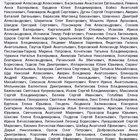
Туровский Александр Алексеевич, Васильева Анастасия Евгеньевна, Ривина
Анна Валерьевна, Бурдина Юлия Владимировна, Бойко Анатолий
Николаевич, Пивоваров Андрей Сергеевич, Дугин Сергей Георгиевич, Аверин
Виталий Евгеньевич, Барахоев Магомед Бекханович, Шевченко Дмитрий
Александрович, Шарипков Олег Викторович, Мошель Ирина Ароновна,
Шведов Григорий Сергеевич, Пономарев Лев Александрович, Созаев
Валерий Валерьевич, Каргалицкий Борис Юльевич, Исакова Ирина
Александровна, Исламов Тимур Рифгатович, Романова Ольга Евгеньевна,
Щаров Сергей Алексадрович, Цирульников Борис Альбертович, Халидова
Марина Владимировна, Людевиг Марина Зариевна, Федотова Галина
Анатольевна, Паутов Юрий Анатольевич, Верховский Александр Маркович,
Пислакова-Паркер Марина Петровна, Кочеткова Татьяна Владимировна,
Чуркина Наталья Валерьевна, Акимова Татьяна Николаевна, Золотарева
Екатерина Александровна, Рачинский Ян Збигневич, Жемкова Елена
Борисовна, Гудков Лев Дмитриевич, Илларионова Юлия Юрьевна, Саранг
Анна Васильевна, Захарова Светлана Сергеевна, Щур Татьяна Михайловна,
Щур Николай Алексеевич, Аверин Владимир Анатольевич, Блинушов
Андрей Юрьевич, Мосин Алексей Геннадьевич, Гефтер Валентин
Михайлович, Симонов Алексей Кириллович, Флиге Ирина Анатольевна,
Мельникова Валентина Дмитриевна, Вититинова Елена Владимировна,
Баженова Светлана Куприяновна, Исаев Сергей Владимирович, Максимов
Сергей Владимирович, Беляев Сергей Иванович, Голубева Елена
Николаевна, Ганнушкина Светлана Алексеевна, Закс Елена Владимировна,
Буртина Елена Юрьевна, Гендель Людмила Залмановна, Кокорина
Екатерина Алексеевна, Шуманов Илья Вячеславович, Арапова Галина
Юрьевна, Свечников Анатолий Мариевич, Прохоров Вадим Юрьевич,
Шахова Елена Владимировна, Подузов Сергей Васильевич, Протасова
Ирина Вячеславовна, Литинский Леонид Борисович, Лукашевский Сергей
Маркович, Бахмин Вячеслав Иванович, Шабад Анатолий Ефимович, Сухих
Дарья Николаевна, Орлов Олег Петрович, Добровольская Анна
Дмитриевна, Королева Александра Евгеньевна, Смирнов Владимир
Александрович, Вицин Сергей Ефимович, Золотухин Борис Андреевич,