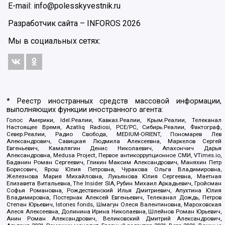
E-mail: info@polesskyvestnik.ru
Разработчик сайта –
INFOROS
2026
Мы в социальных сетях:
* Реестр иностранных средств массовой информации,
выполняющих функции иностранного агента:
Голос Америки, Idel.Реалии, Кавказ.Реалии, Крым.Реалии, Телеканал
Настоящее Время, Azatliq Radiosi, PCE/PC, Сибирь.Реалии, Фактограф,
Север.Реалии, Радио Свобода, MEDIUM-ORIENT, Пономарев Лев
Александрович, Савицкая Людмила Алексеевна, Маркелов Сергей
Евгеньевич, Камалягин Денис Николаевич, Апахончич Дарья
Александровна, Medusa Project, Первое антикоррупционное СМИ, VTimes.io,
Баданин Роман Сергеевич, Гликин Максим Александрович, Маняхин Петр
Борисович, Ярош Юлия Петровна, Чуракова Ольга Владимировна,
Железнова Мария Михайловна, Лукьянова Юлия Сергеевна, Маетная
Елизавета Витальевна, The Insider SIA, Рубин Михаил Аркадьевич, Гройсман
Софья Романовна, Рождественский Илья Дмитриевич, Апухтина Юлия
Владимировна, Постернак Алексей Евгеньевич, Телеканал Дождь, Петров
Степан Юрьевич, Istories fonds, Шмагун Олеся Валентиновна, Мароховская
Алеся Алексеевна, Долинина Ирина Николаевна, Шлейнов Роман Юрьевич,
Анин Роман Александрович, Великовский Дмитрий Александрович,