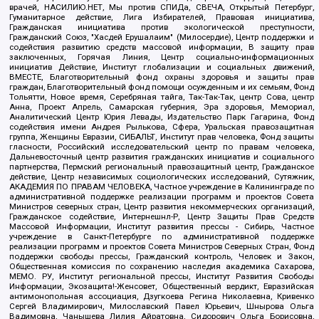
врачей, НАСИЛИЮ.НЕТ, Мы против СПИДа, СВЕЧА, Открытый Петербург,
Гуманитарное действие, Лига Избирателей, Правовая инициатива,
Гражданская инициатива против экологической преступности,
Гражданский Союз, "Хасдей Ерушалаим" (Милосердие), Центр поддержки и
содействия развитию средств массовой информации, В защиту прав
заключенных, Горячая Линия, Центр социально-информационных
инициатив Действие, Институт глобализации и социальных движений,
ВМЕСТЕ, Благотворительный фонд охраны здоровья и защиты прав
граждан, Благотворительный фонд помощи осужденным и их семьям, Фонд
Тольятти, Новое время, Серебряная тайга, Так-Так-Так, центр Сова, центр
Анна, Проект Апрель, Самарская губерния, Эра здоровья, Мемориал,
Аналитический Центр Юрия Левады, Издательство Парк Гагарина, Фонд
содействия имени Андрея Рылькова, Сфера, Уральская правозащитная
группа, Женщины Евразии, СИБАЛЬТ, Институт прав человека, Фонд защиты
гласности, Российский исследовательский центр по правам человека,
Дальневосточный центр развития гражданских инициатив и социального
партнерства, Пермский региональный правозащитный центр, Гражданское
действие, Центр независимых социологических исследований, Сутяжник,
АКАДЕМИЯ ПО ПРАВАМ ЧЕЛОВЕКА, Частное учреждение в Калининграде по
административной поддержке реализации программ и проектов Совета
Министров северных стран, Центр развития некоммерческих организаций,
Гражданское содействие, Интернешнл-Р, Центр Защиты Прав Средств
Массовой Информации, Институт развития прессы - Сибирь, Частное
учреждение в Санкт-Петербурге по административной поддержке
реализации программ и проектов Совета Министров Северных Стран, Фонд
поддержки свободы прессы, Гражданский контроль, Человек и Закон,
Общественная комиссия по сохранению наследия академика Сахарова,
МЕМО. РУ, Институт региональной прессы, Институт Развития Свободы
Информации, Экозащита!-Женсовет, Общественный вердикт, Евразийская
антимонопольная ассоциация, Дзугкоева Регина Николаевна, Кривенко
Сергей Владимирович, Милославский Павел Юрьевич, Шнырова Ольга
Вадимовна, Чанышева Лилия Айратовна, Сидорович Ольга Борисовна,