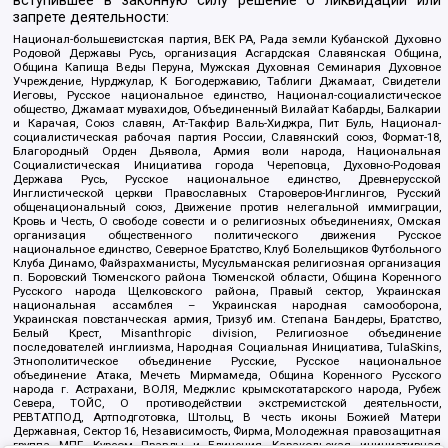
вступившее в законную силу решение о ликвидации или
запрете деятельности:
Национал-большевистская партия, ВЕК РА, Рада земли Кубанской Духовно
Родовой Державы Русь, организация Асгардская Славянская Община,
Община Капища Веды Перуна, Мужская Духовная Семинария Духовное
Учреждение, Нурджулар, К Богодержавию, Таблиги Джамаат, Свидетели
Иеговы, Русское национальное единство, Национал-социалистическое
общество, Джамаат мувахидов, Объединенный Вилайат Кабарды, Балкарии
и Карачая, Союз славян, Ат-Такфир Валь-Хиджра, Пит Буль, Национал-
социалистическая рабочая партия России, Славянский союз, Формат-18,
Благородный Орден Дьявола, Армия воли народа, Национальная
Социалистическая Инициатива города Череповца, Духовно-Родовая
Держава Русь, Русское национальное единство, Древнерусской
Инглистической церкви Православных Староверов-Инглингов, Русский
общенациональный союз, Движение против нелегальной иммиграции,
Кровь и Честь, О свободе совести и о религиозных объединениях, Омская
организация общественного политического движения Русское
национальное единство, Северное Братство, Клуб Болельщиков Футбольного
Клуба Динамо, Файзрахманисты, Мусульманская религиозная организация
п. Боровский Тюменского района Тюменской области, Община Коренного
Русского народа Щелковского района, Правый сектор, Украинская
национальная ассамблея – Украинская народная самооборона,
Украинская повстанческая армия, Тризуб им. Степана Бандеры, Братство,
Белый Крест, Misanthropic division, Религиозное объединение
последователей инглиизма, Народная Социальная Инициатива, TulaSkins,
Этнополитическое объединение Русские, Русское национальное
объединение Атака, Мечеть Мирмамеда, Община Коренного Русского
народа г. Астрахани, ВОЛЯ, Меджлис крымскотатарского народа, Рубеж
Севера, ТОЙС, О противодействии экстремистской деятельности,
РЕВТАТПОД, Артподготовка, Штольц, В честь иконы Божией Матери
Державная, Сектор 16, Независимость, Фирма, Молодежная правозащитная
группа МПГ, Курсом Правды и Единения, Каракольская инициативная