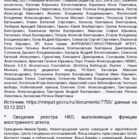
Альтаир 2021, Ромашки монолит, Главный редактор 2021, Вега 2021, Важные
иноагенты, Каткова Вероника Вячеславовна, Карезина Инна Павловна,
Кузьмина Людмила Гавриловна, Костылева Полина Владимировна, Лютов
Александр Иванович, Жилкин Владимир Владимирович, Жилинский
Владимир Александрович, Тихонов Михаил Сергеевич, Пискунов Сергей
Евгеньевич, Ковин Виталий Сергеевич, Кильтау Екатерина Викторовна,
Любарев Аркадий Ефимович, Гурман Юрий Альбертович, Грезев Александр
Викторович, Важенков Артем Валерьевич, Иванова София Юрьевна,
Пигалкин Илья Валерьевич, Петров Алексей Викторович, Егоров Владимир
Владимирович, Гусев Андрей Юрьевич, Смирнов Сергей Сергеевич, Верзилов
Петр Юрьевич, ЗП, Зона права, ЖУРНАЛИСТ-ИНОСТРАННЫЙ АГЕНТ,
Вольтская Татьяна Анатольевна, Клепиковская Екатерина Дмитриевна,
Сотников Даниил Владимирович, Захаров Андрей Вячеславович, Симонов
Евгений Алексеевич, Сурначева Елизавета Дмитриевна, Соловьева Елена
Анатольевна, Арапова Галина Юрьевна, Перл Роман Александрович, МЕМО,
Mason G.E.S. Anonymous Foundation, Stichting Bellingcat, Якутия – Наше
Мнение, Москоу диджитал медиа, РС-Балт, Заговора Максим
Александрович, Ветошкина Валерия Валерьевна, Павлов Иван Юрьевич,
Скворцова Елена Сергеевна, Оленичев Максим Владимирович, Как бы
инагент, Кочетков Игорь Викторович, Иркутский союз библиофилов, Честные
выборы, Нобелевский призыв, Еланчик Олег Александрович, Григорьева
Алина Александровна, Григорьев Андрей Валерьевич , Гималова Регина
Эмилевна, Хисамова Регина Фаритовна
Источник:
https://minjust.gov.ru/ru/documents/7755/
данные на
03.12.2021
* Сведения реестра НКО, выполняющих функции
иностранного агента:
Гражданин.Армия.Право, Нижегородский центр немецкой и европейской
культуры, Центр гендерных исследований, Фонд защиты прав граждан Штаб,
Институт права и публичной политики, Фонд борьбы с коррупцией, Альянс