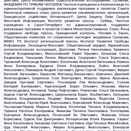
действие, Центр независимых социологических исследований, Сутяжник,
АКАДЕМИЯ ПО ПРАВАМ ЧЕЛОВЕКА, Частное учреждение в Калининграде по
административной поддержке реализации программ и проектов Совета
Министров северных стран, Центр развития некоммерческих организаций,
Гражданское содействие, Интернешнл-Р, Центр Защиты Прав Средств
Массовой Информации, Институт развития прессы - Сибирь, Частное
учреждение в Санкт-Петербурге по административной поддержке
реализации программ и проектов Совета Министров Северных Стран, Фонд
поддержки свободы прессы, Гражданский контроль, Человек и Закон,
Общественная комиссия по сохранению наследия академика Сахарова,
МЕМО. РУ, Институт региональной прессы, Институт Развития Свободы
Информации, Экозащита!-Женсовет, Общественный вердикт, Евразийская
антимонопольная ассоциация, Дзугкоева Регина Николаевна, Кривенко
Сергей Владимирович, Милославский Павел Юрьевич, Шнырова Ольга
Вадимовна, Чанышева Лилия Айратовна, Сидорович Ольга Борисовна,
Туровский Александр Алексеевич, Васильева Анастасия Евгеньевна, Ривина
Анна Валерьевна, Бурдина Юлия Владимировна, Бойко Анатолий
Николаевич, Пивоваров Андрей Сергеевич, Дугин Сергей Георгиевич, Аверин
Виталий Евгеньевич, Барахоев Магомед Бекханович, Шевченко Дмитрий
Александрович, Шарипков Олег Викторович, Мошель Ирина Ароновна,
Шведов Григорий Сергеевич, Пономарев Лев Александрович, Созаев
Валерий Валерьевич, Каргалицкий Борис Юльевич, Исакова Ирина
Александровна, Исламов Тимур Рифгатович, Романова Ольга Евгеньевна,
Щаров Сергей Алексадрович, Цирульников Борис Альбертович, Халидова
Марина Владимировна, Людевиг Марина Зариевна, Федотова Галина
Анатольевна, Паутов Юрий Анатольевич, Верховский Александр Маркович,
Пислакова-Паркер Марина Петровна, Кочеткова Татьяна Владимировна,
Чуркина Наталья Валерьевна, Акимова Татьяна Николаевна, Золотарева
Екатерина Александровна, Рачинский Ян Збигневич, Жемкова Елена
Борисовна, Гудков Лев Дмитриевич, Илларионова Юлия Юрьевна, Саранг
Анна Васильевна, Захарова Светлана Сергеевна, Щур Татьяна Михайловна,
Щур Николай Алексеевич, Аверин Владимир Анатольевич, Блинушов