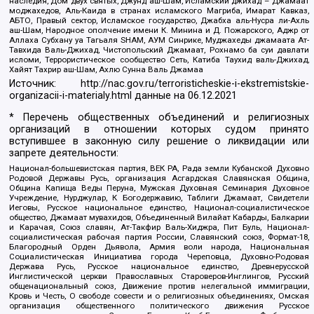
наследия, Дом двух святых, Джунд аш-Шам, Исламский джихад – Джамаат
моджахедов, Аль-Каида в странах исламского Магриба, Имарат Кавказ,
АБТО, Правый сектор, Исламское государство, Джабха аль-Нусра ли-Ахль
аш-Шам, Народное ополчение имени К. Минина и Д. Пожарского, Аджр от
Аллаха Субхану уа Тагьаля SHAM, АУМ Синрике, Муджахеды джамаата Ат-
Тавхида Валь-Джихад, Чистопольский Джамаат, Рохнамо ба суи давлати
исломи, Террористическое сообщество Сеть, Катиба Таухид валь-Джихад,
Хайят Тахрир аш-Шам, Ахлю Сунна Валь Джамаа
Источник:
http://nac.gov.ru/terroristicheskie-i-ekstremistskie-
organizacii-i-materialy.html
данные на
06.12.2021
* Перечень общественных объединений и религиозных
организаций в отношении которых судом принято
вступившее в законную силу решение о ликвидации или
запрете деятельности:
Национал-большевистская партия, ВЕК РА, Рада земли Кубанской Духовно
Родовой Державы Русь, организация Асгардская Славянская Община,
Община Капища Веды Перуна, Мужская Духовная Семинария Духовное
Учреждение, Нурджулар, К Богодержавию, Таблиги Джамаат, Свидетели
Иеговы, Русское национальное единство, Национал-социалистическое
общество, Джамаат мувахидов, Объединенный Вилайат Кабарды, Балкарии
и Карачая, Союз славян, Ат-Такфир Валь-Хиджра, Пит Буль, Национал-
социалистическая рабочая партия России, Славянский союз, Формат-18,
Благородный Орден Дьявола, Армия воли народа, Национальная
Социалистическая Инициатива города Череповца, Духовно-Родовая
Держава Русь, Русское национальное единство, Древнерусской
Инглистической церкви Православных Староверов-Инглингов, Русский
общенациональный союз, Движение против нелегальной иммиграции,
Кровь и Честь, О свободе совести и о религиозных объединениях, Омская
организация общественного политического движения Русское