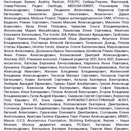
Настоящее Время, Azatliq Radiosi, PCE/PC, Сибирь.Реалии, Фактограф,
Север.Реалии, Радио Свобода, MEDIUM-ORIENT, Пономарев Лев
Александрович, Савицкая Людмила Алексеевна, Маркелов Сергей
Евгеньевич, Камалягин Денис Николаевич, Апахончич Дарья
Александровна, Medusa Project, Первое антикоррупционное СМИ, VTimes.io,
Баданин Роман Сергеевич, Гликин Максим Александрович, Маняхин Петр
Борисович, Ярош Юлия Петровна, Чуракова Ольга Владимировна,
Железнова Мария Михайловна, Лукьянова Юлия Сергеевна, Маетная
Елизавета Витальевна, The Insider SIA, Рубин Михаил Аркадьевич, Гройсман
Софья Романовна, Рождественский Илья Дмитриевич, Апухтина Юлия
Владимировна, Постернак Алексей Евгеньевич, Телеканал Дождь, Петров
Степан Юрьевич, Istories fonds, Шмагун Олеся Валентиновна, Мароховская
Алеся Алексеевна, Долинина Ирина Николаевна, Шлейнов Роман Юрьевич,
Анин Роман Александрович, Великовский Дмитрий Александрович,
Альтаир 2021, Ромашки монолит, Главный редактор 2021, Вега 2021, Важные
иноагенты, Каткова Вероника Вячеславовна, Карезина Инна Павловна,
Кузьмина Людмила Гавриловна, Костылева Полина Владимировна, Лютов
Александр Иванович, Жилкин Владимир Владимирович, Жилинский
Владимир Александрович, Тихонов Михаил Сергеевич, Пискунов Сергей
Евгеньевич, Ковин Виталий Сергеевич, Кильтау Екатерина Викторовна,
Любарев Аркадий Ефимович, Гурман Юрий Альбертович, Грезев Александр
Викторович, Важенков Артем Валерьевич, Иванова София Юрьевна,
Пигалкин Илья Валерьевич, Петров Алексей Викторович, Егоров Владимир
Владимирович, Гусев Андрей Юрьевич, Смирнов Сергей Сергеевич, Верзилов
Петр Юрьевич, ЗП, Зона права, ЖУРНАЛИСТ-ИНОСТРАННЫЙ АГЕНТ,
Вольтская Татьяна Анатольевна, Клепиковская Екатерина Дмитриевна,
Сотников Даниил Владимирович, Захаров Андрей Вячеславович, Симонов
Евгений Алексеевич, Сурначева Елизавета Дмитриевна, Соловьева Елена
Анатольевна, Арапова Галина Юрьевна, Перл Роман Александрович, МЕМО,
Mason G.E.S. Anonymous Foundation, Stichting Bellingcat, Якутия – Наше
Мнение, Москоу диджитал медиа, РС-Балт, Заговора Максим
Александрович, Ветошкина Валерия Валерьевна, Павлов Иван Юрьевич,