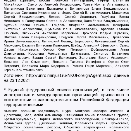
Андрей Юрьевич, Мосин Алексей Геннадьевич, Гефтер Валентин
Михайлович, Симонов Алексей Кириллович, Флиге Ирина Анатольевна,
Мельникова Валентина Дмитриевна, Вититинова Елена Владимировна,
Баженова Светлана Куприяновна, Исаев Сергей Владимирович, Максимов
Сергей Владимирович, Беляев Сергей Иванович, Голубева Елена
Николаевна, Ганнушкина Светлана Алексеевна, Закс Елена Владимировна,
Буртина Елена Юрьевна, Гендель Людмила Залмановна, Кокорина
Екатерина Алексеевна, Шуманов Илья Вячеславович, Арапова Галина
Юрьевна, Свечников Анатолий Мариевич, Прохоров Вадим Юрьевич,
Шахова Елена Владимировна, Подузов Сергей Васильевич, Протасова
Ирина Вячеславовна, Литинский Леонид Борисович, Лукашевский Сергей
Маркович, Бахмин Вячеслав Иванович, Шабад Анатолий Ефимович, Сухих
Дарья Николаевна, Орлов Олег Петрович, Добровольская Анна
Дмитриевна, Королева Александра Евгеньевна, Смирнов Владимир
Александрович, Вицин Сергей Ефимович, Золотухин Борис Андреевич,
Левинсон Лев Семенович, Локшина Татьяна Иосифовна, Орлов Олег
Петрович, Полякова Мара Федоровна, Резник Генри Маркович, Захаров
Герман Константинович
Источник:
http://unro.minjust.ru/NKOForeignAgent.aspx
данные
на
23.12.2021
* Единый федеральный список организаций, в том числе
иностранных и международных организаций, признанных в
соответствии с законодательством Российской Федерации
террористическими:
Высший военный Маджлисуль Шура, Конгресс народов Ичкерии и
Дагестана, База, Асбат аль-Ансар, Священная война, Исламская группа,
Братья-мусульмане, Партия исламского освобождения, Лашкар-И-Тайба,
Исламская группа, Движение Талибан, Исламская партия Туркестана,
Общество социальных реформ, Общество возрождения исламского