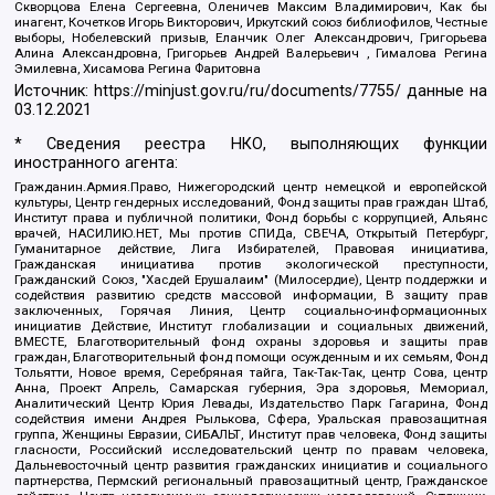
Скворцова Елена Сергеевна, Оленичев Максим Владимирович, Как бы
инагент, Кочетков Игорь Викторович, Иркутский союз библиофилов, Честные
выборы, Нобелевский призыв, Еланчик Олег Александрович, Григорьева
Алина Александровна, Григорьев Андрей Валерьевич , Гималова Регина
Эмилевна, Хисамова Регина Фаритовна
Источник:
https://minjust.gov.ru/ru/documents/7755/
данные на
03.12.2021
* Сведения реестра НКО, выполняющих функции
иностранного агента:
Гражданин.Армия.Право, Нижегородский центр немецкой и европейской
культуры, Центр гендерных исследований, Фонд защиты прав граждан Штаб,
Институт права и публичной политики, Фонд борьбы с коррупцией, Альянс
врачей, НАСИЛИЮ.НЕТ, Мы против СПИДа, СВЕЧА, Открытый Петербург,
Гуманитарное действие, Лига Избирателей, Правовая инициатива,
Гражданская инициатива против экологической преступности,
Гражданский Союз, "Хасдей Ерушалаим" (Милосердие), Центр поддержки и
содействия развитию средств массовой информации, В защиту прав
заключенных, Горячая Линия, Центр социально-информационных
инициатив Действие, Институт глобализации и социальных движений,
ВМЕСТЕ, Благотворительный фонд охраны здоровья и защиты прав
граждан, Благотворительный фонд помощи осужденным и их семьям, Фонд
Тольятти, Новое время, Серебряная тайга, Так-Так-Так, центр Сова, центр
Анна, Проект Апрель, Самарская губерния, Эра здоровья, Мемориал,
Аналитический Центр Юрия Левады, Издательство Парк Гагарина, Фонд
содействия имени Андрея Рылькова, Сфера, Уральская правозащитная
группа, Женщины Евразии, СИБАЛЬТ, Институт прав человека, Фонд защиты
гласности, Российский исследовательский центр по правам человека,
Дальневосточный центр развития гражданских инициатив и социального
партнерства, Пермский региональный правозащитный центр, Гражданское