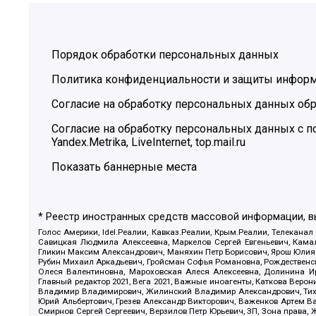
Порядок обработки персональных данных
Политика конфиденциальности и защиты инфор
Согласие на обработку персональных данных обр
Согласие на обработку персональных данных с
Yandex.Metrika, LiveInternet, top.mail.ru
Показать баннерные места
* Реестр иностранных средств массовой информации, 
Голос Америки, Idel.Реалии, Кавказ.Реалии, Крым.Реалии, Телеканал
Савицкая Людмила Алексеевна, Маркелов Сергей Евгеньевич, Камал
Гликин Максим Александрович, Маняхин Петр Борисович, Ярош Юлия П
Рубин Михаил Аркадьевич, Гройсман Софья Романовна, Рождественски
Олеся Валентиновна, Мароховская Алеся Алексеевна, Долинина И
Главный редактор 2021, Вега 2021, Важные иноагенты, Каткова Вер
Владимир Владимирович, Жилинский Владимир Александрович, Тихон
Юрий Альбертович, Грезев Александр Викторович, Важенков Артем В
Смирнов Сергей Сергеевич, Верзилов Петр Юрьевич, ЗП, Зона прав