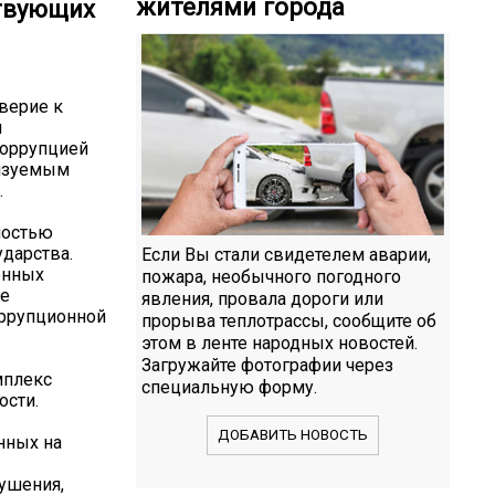
жителями города
твующих
верие к
и
коррупцией
лизуемым
.
мостью
ударства.
Если Вы стали свидетелем аварии,
онных
пожара, необычного погодного
ие
явления, провала дороги или
оррупционной
прорыва теплотрассы, сообщите об
этом в ленте народных новостей.
Загружайте фотографии через
мплекс
специальную форму.
ости.
ДОБАВИТЬ НОВОСТЬ
нных на
рушения,