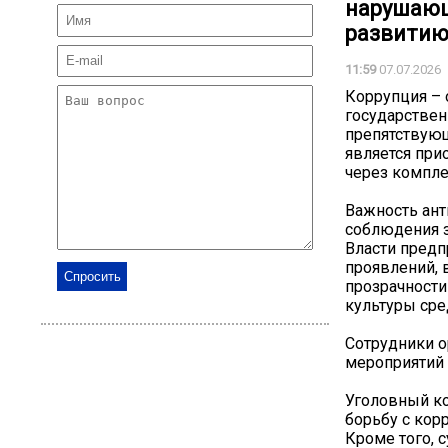
нарушающ
развитию.
11:59
07.07.2026
️Коррупция –
государстве
препятствующ
является при
через компле
Важность ант
соблюдения з
Власти пред
проявлений,
прозрачности
культуры сре
Сотрудники о
мероприятий 
Уголовный ко
борьбу с кор
Кроме того, 