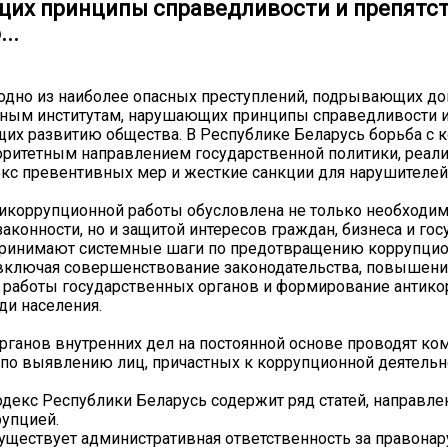
их принципы справедливости и препятс
..
 одно из наиболее опасных преступлений, подрывающих до
нным институтам, нарушающих принципы справедливости 
их развитию общества. В Республике Беларусь борьба с 
оритетным направлением государственной политики, реа
кс превентивных мер и жесткие санкции для нарушителей
икоррупционной работы обусловлена не только необходи
аконности, но и защитой интересов граждан, бизнеса и гос
принимают системные шаги по предотвращению коррупци
 включая совершенствование законодательства, повышен
 работы государственных органов и формирование антик
ди населения.
рганов внутренних дел на постоянной основе проводят ко
по выявлению лиц, причастных к коррупционной деятельн
декс Республики Беларусь содержит ряд статей, направле
рупцией.
существует административная ответственность за правона