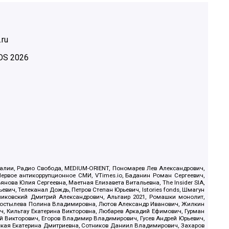
.ru
OS
2026
.Реалии, Радио Свобода, MEDIUM-ORIENT, Пономарев Лев Александрович,
ервое антикоррупционное СМИ, VTimes.io, Баданин Роман Сергеевич,
ова Юлия Сергеевна, Маетная Елизавета Витальевна, The Insider SIA,
ич, Телеканал Дождь, Петров Степан Юрьевич, Istories fonds, Шмагун
иковский Дмитрий Александрович, Альтаир 2021, Ромашки монолит,
, Костылева Полина Владимировна, Лютов Александр Иванович, Жилкин
, Кильтау Екатерина Викторовна, Любарев Аркадий Ефимович, Гурман
й Викторович, Егоров Владимир Владимирович, Гусев Андрей Юрьевич,
ская Екатерина Дмитриевна, Сотников Даниил Владимирович, Захаров