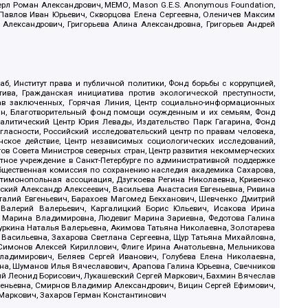
ерл Роман Александрович, МЕМО, Mason G.E.S. Anonymous Foundation,
, Павлов Иван Юрьевич, Скворцова Елена Сергеевна, Оленичев Максим
 Александрович, Григорьева Алина Александровна, Григорьев Андрей
б, Институт права и публичной политики, Фонд борьбы с коррупцией,
ива, Гражданская инициатива против экологической преступности,
рав заключенных, Горячая Линия, Центр социально-информационных
дан, Благотворительный фонд помощи осужденным и их семьям, Фонд
 Аналитический Центр Юрия Левады, Издательство Парк Гагарина, Фонд
гласности, Российский исследовательский центр по правам человека,
ское действие, Центр независимых социологических исследований,
в Совета Министров северных стран, Центр развития некоммерческих
стное учреждение в Санкт-Петербурге по административной поддержке
Общественная комиссия по сохранению наследия академика Сахарова,
нтимонопольная ассоциация, Дзугкоева Регина Николаевна, Кривенко
кий Александр Алексеевич, Васильева Анастасия Евгеньевна, Ривина
италий Евгеньевич, Барахоев Магомед Бекханович, Шевченко Дмитрий
 Валерий Валерьевич, Каргалицкий Борис Юльевич, Исакова Ирина
ва Марина Владимировна, Людевиг Марина Зариевна, Федотова Галина
уркина Наталья Валерьевна, Акимова Татьяна Николаевна, Золотарева
 Васильевна, Захарова Светлана Сергеевна, Щур Татьяна Михайловна,
 Симонов Алексей Кириллович, Флиге Ирина Анатольевна, Мельникова
адимирович, Беляев Сергей Иванович, Голубева Елена Николаевна,
вна, Шуманов Илья Вячеславович, Арапова Галина Юрьевна, Свечников
ий Леонид Борисович, Лукашевский Сергей Маркович, Бахмин Вячеслав
геньевна, Смирнов Владимир Александрович, Вицин Сергей Ефимович,
 Маркович, Захаров Герман Константинович