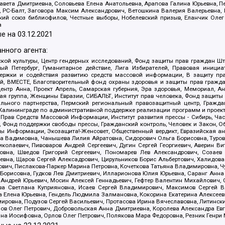
авета Дмитриевна, Соловьева Елена Анатольевна, Арапова Галина Юрьевна, П
иа, РС-Балт, Заговора Максим Александрович, Ветошкина Валерия Валерьевна
ский союз библиофилов, Честные выборы, Нобелевский призыв, Еланчик Олег
а
е на
03.12.2021
нного агента:
ой культуры, Центр гендерных исследований, Фонд защиты прав граждан Шта
 Петербург, Гуманитарное действие, Лига Избирателей, Правовая инициат
держки и содействия развитию средств массовой информации, В защиту п
ий, ВМЕСТЕ, Благотворительный фонд охраны здоровья и защиты прав граж
, центр Анна, Проект Апрель, Самарская губерния, Эра здоровья, Мемориал,
я группа, Женщины Евразии, СИБАЛЬТ, Институт прав человека, Фонд защиты 
льного партнерства, Пермский региональный правозащитный центр, Граждан
лининграде по административной поддержке реализации программ и проекто
 Прав Средств Массовой Информации, Институт развития прессы - Сибирь, Ча
, Фонд поддержки свободы прессы, Гражданский контроль, Человек и Закон, 
оды Информации, Экозащита!-Женсовет, Общественный вердикт, Евразийская а
 Вадимовна, Чанышева Лилия Айратовна, Сидорович Ольга Борисовна, Туровс
олаевич, Пивоваров Андрей Сергеевич, Дугин Сергей Георгиевич, Аверин В
вна, Шведов Григорий Сергеевич, Пономарев Лев Александрович, Созаев
евна, Щаров Сергей Алексадрович, Цирульников Борис Альбертович, Халидо
ович, Пислакова-Паркер Марина Петровна, Кочеткова Татьяна Владимировна, Ч
Борисовна, Гудков Лев Дмитриевич, Илларионова Юлия Юрьевна, Саранг Анна
Андрей Юрьевич, Мосин Алексей Геннадьевич, Гефтер Валентин Михайлович,
а Светлана Куприяновна, Исаев Сергей Владимирович, Максимов Сергей Вл
а Елена Юрьевна, Гендель Людмила Залмановна, Кокорина Екатерина Алексее
ровна, Подузов Сергей Васильевич, Протасова Ирина Вячеславовна, Литинск
ов Олег Петрович, Добровольская Анна Дмитриевна, Королева Александра Ев
яна Иосифовна, Орлов Олег Петрович, Полякова Мара Федоровна, Резник Генри