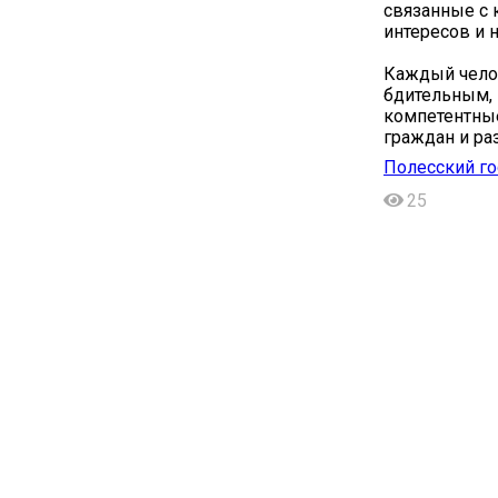
связанные с 
интересов и 
Каждый челов
бдительным, 
компетентные
граждан и ра
Полесский го
25