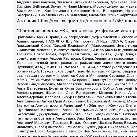
Андрей Вячеславович, Симонов Евгений Алексеевич, Сурначева Елиз
Stichting Bellingcat, Якутия – Наше Мнение, Москоу диджитал мед
Владимирович, Как бы инагент, Кочетков Игорь Викторович, Иркут
Валерьевич , Гималова Регина Эмилевна, Хисамова Регина Фаритовн
Источник:
https://minjust.gov.ru/ru/documents/7755/
данны
* Сведения реестра НКО, выполняющих функции иностра
Гражданин.Армия.Право, Нижегородский центр немецкой и европейск
Альянс врачей, НАСИЛИЮ.НЕТ, Мы против СПИДа, СВЕЧА, Открытый
Гражданский Союз, "Хасдей Ерушалаим" (Милосердие), Центр под
инициатив Действие, Институт глобализации и социальных движен
Тольятти, Новое время, Серебряная тайга, Так-Так-Так, центр Сова
содействия имени Андрея Рылькова, Сфера, Уральская правозащитна
Дальневосточный центр развития гражданских инициатив и социа
Сутяжник, АКАДЕМИЯ ПО ПРАВАМ ЧЕЛОВЕКА, Частное учреждение в Ка
организаций, Гражданское содействие, Интернешнл-Р, Центр Защиты
реализации программ и проектов Совета Министров Северных Стран
МЕМО. РУ, Институт региональной прессы, Институт Развития Своб
Сергей Владимирович, Милославский Павел Юрьевич, Шнырова Ольга
Анна Валерьевна, Бурдина Юлия Владимировна, Бойко Анатолий Ник
Александрович, Шарипков Олег Викторович, Мошель Ирина Ароно
Александровна, Исламов Тимур Рифгатович, Романова Ольга Евгень
Анатольевна, Паутов Юрий Анатольевич, Верховский Александр Марк
Екатерина Александровна, Рачинский Ян Збигневич, Жемкова Елена 
Щур Николай Алексеевич, Аверин Владимир Анатольевич, Блинушов 
Валентина Дмитриевна, Вититинова Елена Владимировна, Баженов
Ганнушкина Светлана Алексеевна, Закс Елена Владимировна, Буртин
Анатолий Мариевич, Прохоров Вадим Юрьевич, Шахова Елена Владими
Иванович, Шабад Анатолий Ефимович, Сухих Дарья Николаевна, Орл
Золотухин Борис Андреевич, Левинсон Лев Семенович, Локшина Тать