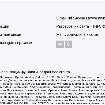
E-mail: info@polesskyvestnik
мации
Разработчик сайта –
INFOR
атной связи
Мы в социальных сетях:
 помощью сервисов
выполняющих функции иностранного агента:
 Настоящее Время, Azatliq Radiosi, PCE/PC, Сибирь.Реалии, Фактограф, Север
ягин Денис Николаевич, Апахончич Дарья Александровна, Medusa Project, П
етровна, Чуракова Ольга Владимировна, Железнова Мария Михайловна, Лукьян
й Илья Дмитриевич, Апухтина Юлия Владимировна, Постернак Алексей Евгеньев
рина Николаевна, Шлейнов Роман Юрьевич, Анин Роман Александрович, Вел
оника Вячеславовна, Карезина Инна Павловна, Кузьмина Людмила Гавриловна
ов Михаил Сергеевич, Пискунов Сергей Евгеньевич, Ковин Виталий Сергеевич
алерьевич, Иванова София Юрьевна, Пигалкин Илья Валерьевич, Петров Алексе
а, ЖУРНАЛИСТ-ИНОСТРАННЫЙ АГЕНТ, Вольтская Татьяна Анатольевна, Клепиков