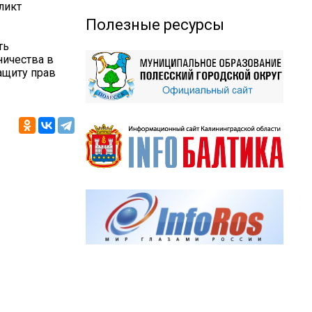
ликт
Полезные ресурсы
ть
ничества в
ащиту прав